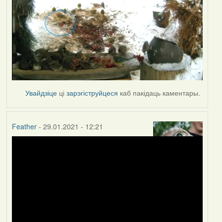
Увайдзіце
ці
зарэгіструйцеся
каб пакідаць каментары.
Feather
- 29.01.2021 - 12:21