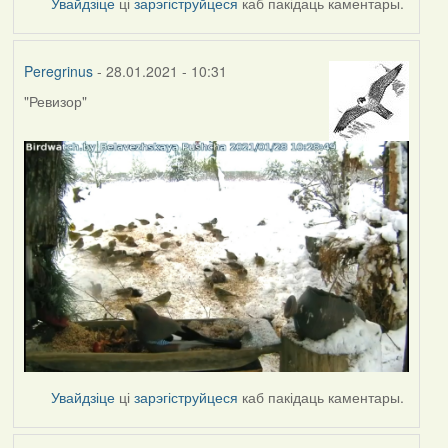
Увайдзіце
ці
зарэгіструйцеся
каб пакідаць каментары.
Peregrinus
- 28.01.2021 - 10:31
"Ревизор"
Увайдзіце
ці
зарэгіструйцеся
каб пакідаць каментары.