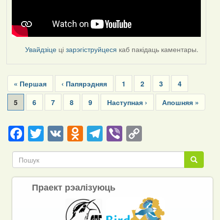
Увайдзіце
ці
зарэгіструйцеся
каб пакідаць каментары.
Pagination
First
« Першая
Previous
‹ Папярэдняя
Page
1
Page
2
Page
3
Page
4
page
page
Current
5
Page
6
Page
7
Page
8
Page
9
Next
Наступная ›
Last
Апошняя »
page
page
page
Facebook
Twitter
VK
Odnoklassniki
Telegram
Viber
Copy
Link
Пошук
Пошук
Праект рэалізуюць