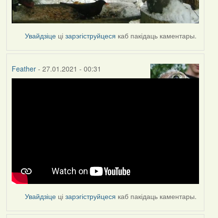
Увайдзіце
ці
зарэгіструйцеся
каб пакідаць каментары.
Feather
- 27.01.2021 - 00:31
Увайдзіце
ці
зарэгіструйцеся
каб пакідаць каментары.