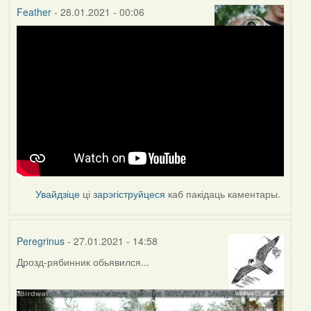
Feather
- 28.01.2021 - 00:06
Увайдзіце
ці
зарэгіструйцеся
каб пакідаць каментары.
Peregrinus
- 27.01.2021 - 14:58
Дрозд-рябинник обьявился...