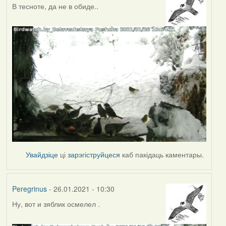
В тесноте, да не в обиде..
Увайдзіце
ці
зарэгіструйцеся
каб пакідаць каментары.
Peregrinus
- 26.01.2021 - 10:30
Ну, вот и зяблик осмелел .