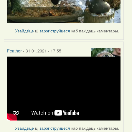
Увайдзіце
ці
зарэгіструйцеся
каб пакідаць каментары.
Feather
- 31.01.2021 - 17:55
Увайдзіце
ці
зарэгіструйцеся
каб пакідаць каментары.