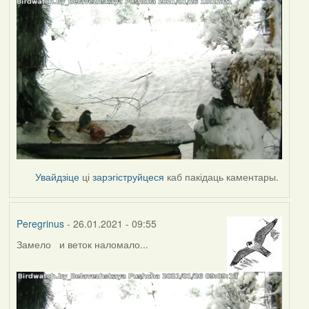
Увайдзіце
ці
зарэгіструйцеся
каб пакідаць каментары.
Peregrinus
- 26.01.2021 - 09:55
Замело и веток наломало...