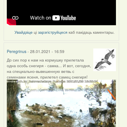
Увайдзіце
ці
зарэгіструйцеся
каб пакідаць каментары.
Peregrinus
- 28.01.2021 - 16:59
До сих пор к нам на кормушку прилетала
одна особь снегиря - самка... И вот, сегодня,
на специально-вывешенную ветвь с
семенами ясеня, прилетел самец снегиря!