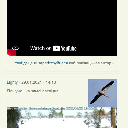
Увайдзіце
ці
зарэгіструйцеся
каб пакідаць каментары.
Lighty
- 29.01.2021 - 14:13
Гіль ужо і на зямлі пасвіцца...