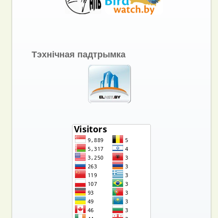
Тэхнічная падтрымка