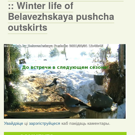
:: Winter life of
Belavezhskaya pushcha
outskirts
Увайдзіце
ці
зарэгіструйцеся
каб пакідаць каментары.