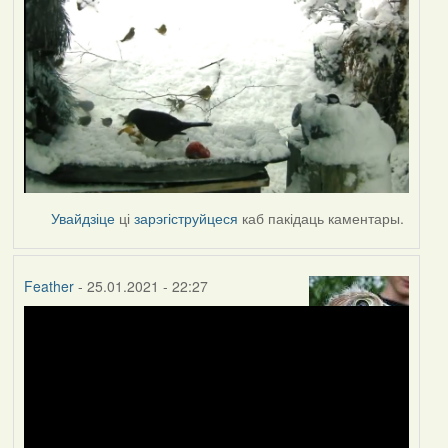
Увайдзіце
ці
зарэгіструйцеся
каб пакідаць каментары.
Feather
- 25.01.2021 - 22:27