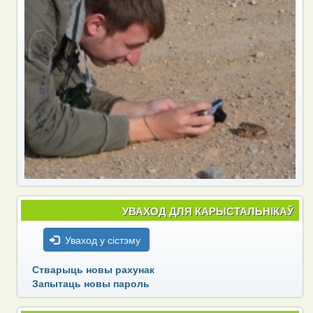
УВАХОД ДЛЯ КАРЫСТАЛЬНІКАЎ
Уваход у сістэму
Стварыць новы рахунак
Запытаць новы пароль