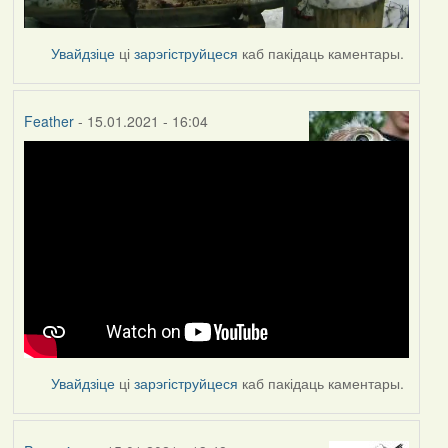
Увайдзіце
ці
зарэгіструйцеся
каб пакідаць каментары.
Feather
- 15.01.2021 - 16:04
Увайдзіце
ці
зарэгіструйцеся
каб пакідаць каментары.