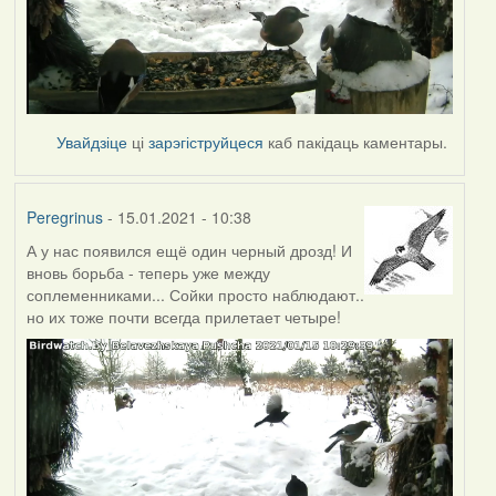
Увайдзіце
ці
зарэгіструйцеся
каб пакідаць каментары.
Peregrinus
- 15.01.2021 - 10:38
А у нас появился ещё один черный дрозд! И
вновь борьба - теперь уже между
соплеменниками... Сойки просто наблюдают..
но их тоже почти всегда прилетает четыре!