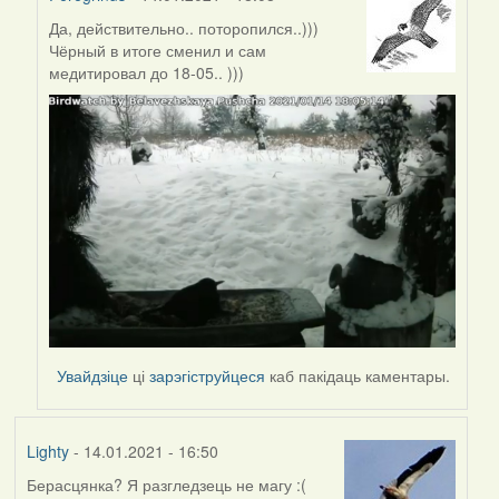
Да, действительно.. поторопился..)))
In
Чёрный в итоге сменил и сам
reply
медитировал до 18-05.. )))
to
by
Lighty
Увайдзіце
ці
зарэгіструйцеся
каб пакідаць каментары.
Lighty
- 14.01.2021 - 16:50
Берасцянка? Я разгледзець не магу :(