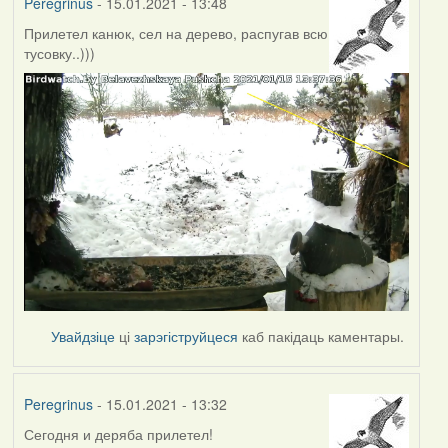
Peregrinus
- 15.01.2021 - 13:48
Прилетел канюк, сел на дерево, распугав всю
тусовку..)))
Увайдзіце
ці
зарэгіструйцеся
каб пакідаць каментары.
Peregrinus
- 15.01.2021 - 13:32
Сегодня и деряба прилетел!