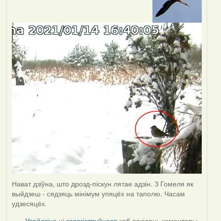
Нават дзіўна, што дрозд-піскун лятае адзін. З Гомеля як
выйдзеш - сядзяць мінімум упяцёх на таполю. Часам
удзесяцёх.
Увайдзіце
ці
зарэгіструйцеся
каб пакідаць каментары.