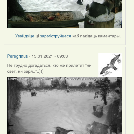
Увайдзіце
ці
зарэгіструйцеся
каб пакідаць каментары.
Peregrinus
- 15.01.2021 - 09:03
Не трудно догадаться, кто же прилетит "ни
свет, ни заря.."..)))