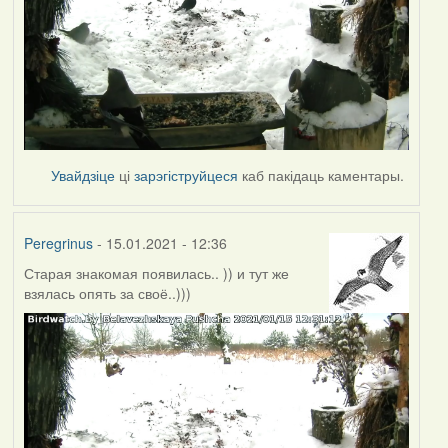
Увайдзіце
ці
зарэгіструйцеся
каб пакідаць каментары.
Peregrinus
- 15.01.2021 - 12:36
Старая знакомая появилась.. )) и тут же
взялась опять за своё..)))