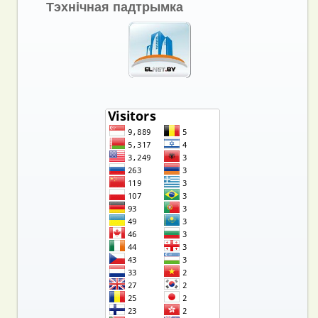
Тэхнічная падтрымка