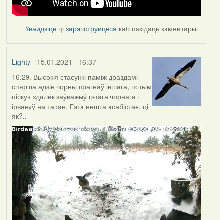
Увайдзіце
ці
зарэгіструйцеся
каб пакідаць каментары.
Lighty
- 15.01.2021 - 16:37
16:29. Высокія стасункі паміж драздамі -
спярша адзін чорны прагнаў іншага, потым
піскун здалёк заўважыў гэтага чорнага і
ірвануў на таран. Гэта нешта асабістае, ці
як?..