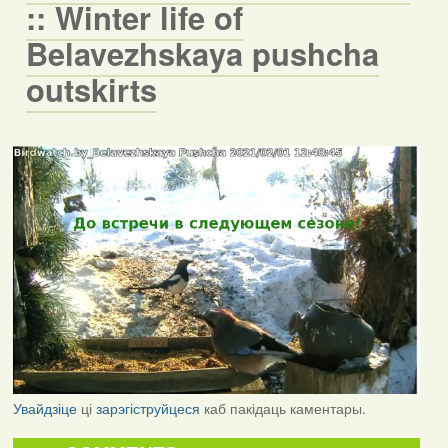
:: Winter life of
Belavezhskaya pushcha
outskirts
Увайдзіце
ці
зарэгіструйцеся
каб пакідаць каментары.