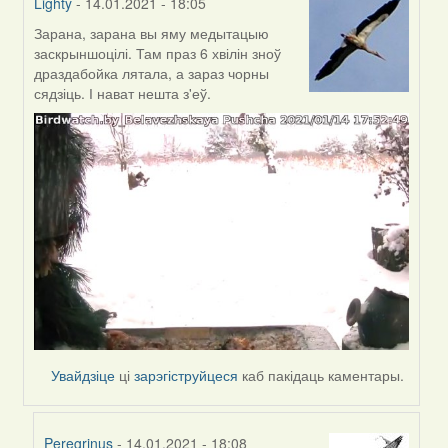
Lighty
- 14.01.2021 - 18:05
Зарана, зарана вы яму медытацыю
In
заскрыншоцілі. Там праз 6 хвілін зноў
reply
драздабойка лятала, а зараз чорны
to
сядзіць. І нават нешта з'еў.
by
Peregrinus
Увайдзіце
ці
зарэгіструйцеся
каб пакідаць каментары.
Peregrinus
- 14.01.2021 - 18:08