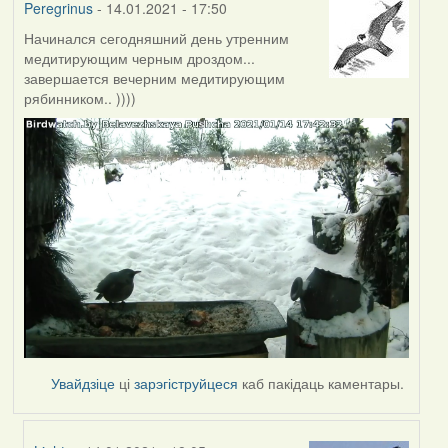
Peregrinus
- 14.01.2021 - 17:50
Начинался сегодняшний день утренним
медитирующим черным дроздом...
завершается вечерним медитирующим
рябинником.. ))))
Увайдзіце
ці
зарэгіструйцеся
каб пакідаць каментары.