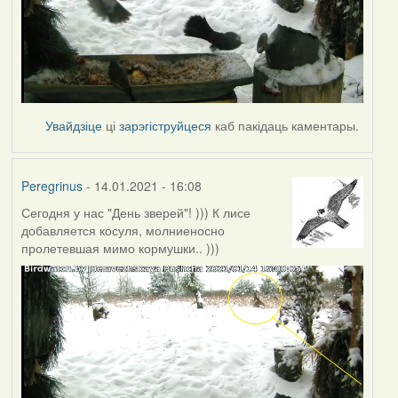
Увайдзіце
ці
зарэгіструйцеся
каб пакідаць каментары.
Peregrinus
- 14.01.2021 - 16:08
Сегодня у нас "День зверей"! ))) К лисе
добавляется косуля, молниеносно
пролетевшая мимо кормушки.. )))