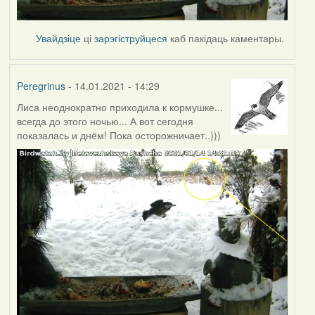
Увайдзіце
ці
зарэгіструйцеся
каб пакідаць каментары.
Peregrinus
- 14.01.2021 - 14:29
Лиса неоднократно приходила к кормушке...
всегда до этого ночью... А вот сегодня
показалась и днём! Пока осторожничает..)))