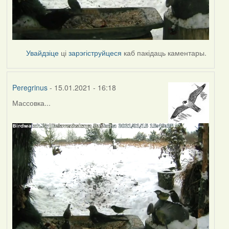
Увайдзіце
ці
зарэгіструйцеся
каб пакідаць каментары.
Peregrinus
- 15.01.2021 - 16:18
Массовка...