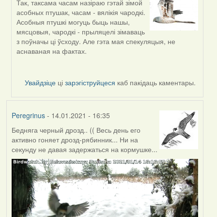
Так, таксама часам назіраю гэтай зімой
In
асобных птушак, часам - вялікія чародкі.
reply
Асобныя птушкі могуць быць нашы,
to
мясцовыя, чародкі - прыляцелі зімаваць
by
з поўначы ці ўсходу. Але гэта мая спекуляцыя, не
Lighty
аснаваная на фактах.
Увайдзіце
ці
зарэгіструйцеся
каб пакідаць каментары.
Peregrinus
- 14.01.2021 - 16:35
Бедняга черный дрозд.. (( Весь день его
активно гоняет дрозд-рябинник... Ни на
секунду не давая задержаться на кормушке...