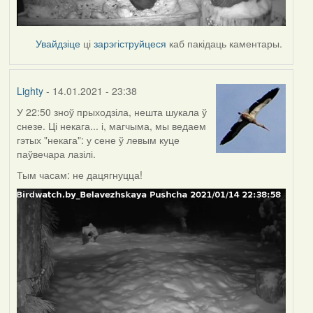
Увайдзіце
ці
зарэгіструйцеся
каб пакідаць каментары.
Lighty
- 14.01.2021 - 23:38
У 22:50 зноў прыходзіла, нешта шукала ў
снезе. Ці некага... і, магчыма, мы ведаем
гэтых "некага": у сене ў левым куце
паўвечара лазілі.
Тым часам: не дацягнуцца!