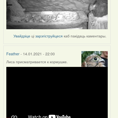
Увайдзіце
ці
зарэгіструйцеся
каб пакідаць каментары.
Feather
- 14.01.2021 - 22:00
Лиса присматривается к кормушке.