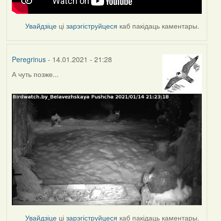
Увайдзіце
ці
зарэгіструйцеся
каб пакідаць каментары.
Peregrinus
- 14.01.2021 - 21:28
А чуть позже...
Увайдзіце
ці
зарэгіструйцеся
каб пакідаць каментары.