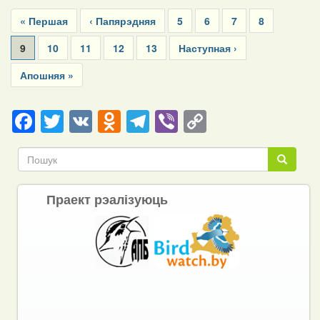
Pagination
First
« Першая
Previous
‹ Папярэдняя
Page
5
Page
6
Page
7
Page
8
page
page
Current
9
Page
10
Page
11
Page
12
Page
13
Next
Наступная ›
page
page
Last
Апошняя »
page
Facebook
Twitter
VK
Odnoklassniki
Telegram
Viber
Copy
Link
Пошук
Пошук
Праект рэалізуюць