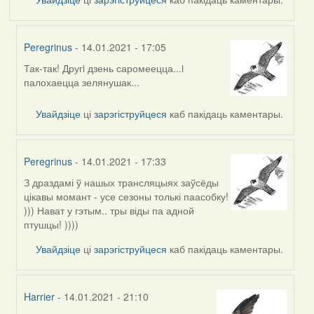
Peregrinus
- 14.01.2021 - 17:05
Так-так! Другi дзень саромеецца...i
In
палохаецца зелянушак...
reply
to
Увайдзіце
ці
зарэгіструйцеся
каб пакідаць каментары.
by
Lighty
Peregrinus
- 14.01.2021 - 17:33
З драздамі ў нашых трансляцыях заўсёды
In
цікавы момант - усе сезоны толькі паасобку!
reply
))) Нават у гэтым.. тры віды па адной
to
птушцы! ))))
by
Lighty
Увайдзіце
ці
зарэгіструйцеся
каб пакідаць каментары.
Harrier
- 14.01.2021 - 21:10