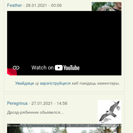
Feather
- 28.01.2021 - 00:06
Увайдзіце
ці
зарэгіструйцеся
каб пакідаць каментары.
Peregrinus
- 27.01.2021 - 14:58
Дрозд-рябинник обьявился...