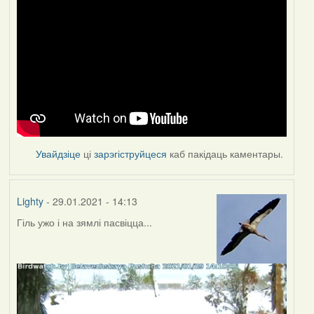
Увайдзіце
ці
зарэгіструйцеся
каб пакідаць каментары.
Lighty
- 29.01.2021 - 14:13
Гіль ужо і на зямлі пасвіцца...