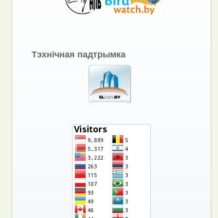
Тэхнічная падтрымка