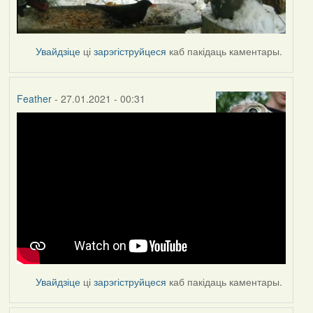
Увайдзіце
ці
зарэгіструйцеся
каб пакідаць каментары.
Feather
- 27.01.2021 - 00:31
Увайдзіце
ці
зарэгіструйцеся
каб пакідаць каментары.