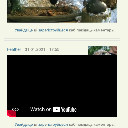
Увайдзіце
ці
зарэгіструйцеся
каб пакідаць каментары.
Feather
- 31.01.2021 - 17:55
Увайдзіце
ці
зарэгіструйцеся
каб пакідаць каментары.