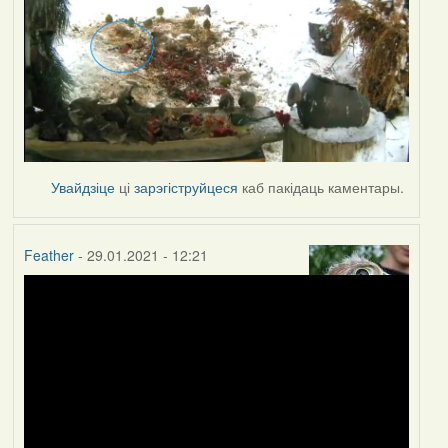
Увайдзіце
ці
зарэгіструйцеся
каб пакідаць каментары.
Feather
- 29.01.2021 - 12:21