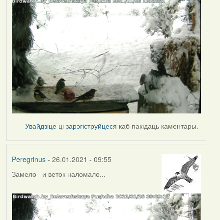
Увайдзіце
ці
зарэгіструйцеся
каб пакідаць каментары.
Peregrinus
- 26.01.2021 - 09:55
Замело и веток наломало...