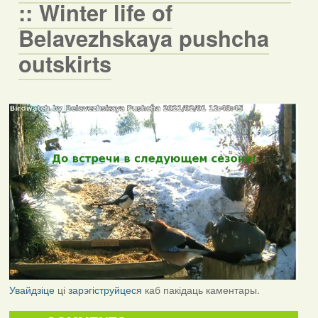
:: Winter life of
Belavezhskaya pushcha
outskirts
Увайдзіце
ці
зарэгіструйцеся
каб пакідаць каментары.