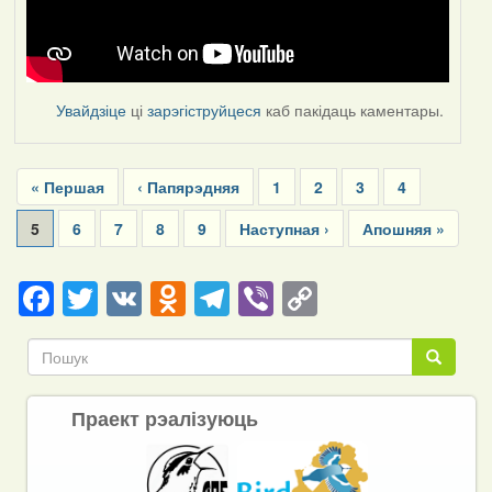
Увайдзіце
ці
зарэгіструйцеся
каб пакідаць каментары.
Pagination
First
« Першая
Previous
‹ Папярэдняя
Page
1
Page
2
Page
3
Page
4
page
page
Current
5
Page
6
Page
7
Page
8
Page
9
Next
Наступная ›
Last
Апошняя »
page
page
page
Facebook
Twitter
VK
Odnoklassniki
Telegram
Viber
Copy
Link
Пошук
Пошук
Праект рэалізуюць