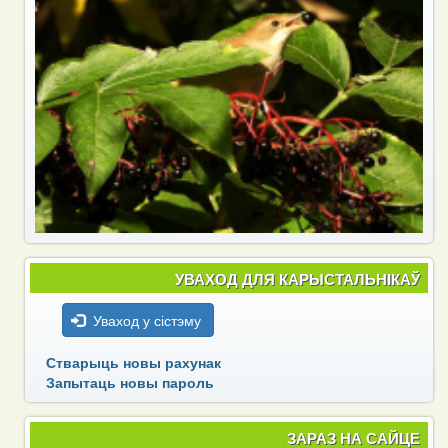
УВАХОД ДЛЯ КАРЫСТАЛЬНІКАЎ
Уваход у сістэму
Стварыць новы рахунак
Запытаць новы пароль
ЗАРАЗ НА САЙЦЕ