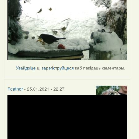
Увайдзіце
ці
зарэгіструйцеся
каб пакідаць каментары.
Feather
- 25.01.2021 - 22:27