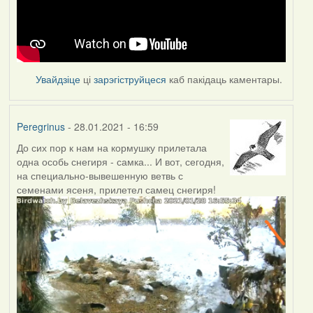
Увайдзіце
ці
зарэгіструйцеся
каб пакідаць каментары.
Peregrinus
- 28.01.2021 - 16:59
До сих пор к нам на кормушку прилетала
одна особь снегиря - самка... И вот, сегодня,
на специально-вывешенную ветвь с
семенами ясеня, прилетел самец снегиря!