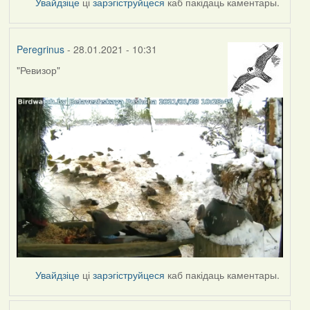
Увайдзіце
ці
зарэгіструйцеся
каб пакідаць каментары.
Peregrinus
- 28.01.2021 - 10:31
"Ревизор"
Увайдзіце
ці
зарэгіструйцеся
каб пакідаць каментары.