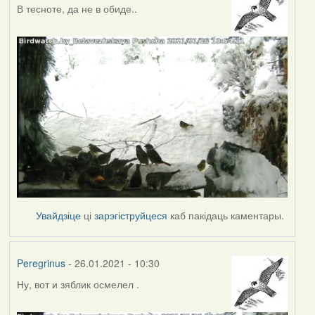
В тесноте, да не в обиде..
Увайдзіце
ці
зарэгіструйцеся
каб пакідаць каментары.
Peregrinus
- 26.01.2021 - 10:30
Ну, вот и зяблик осмелел .