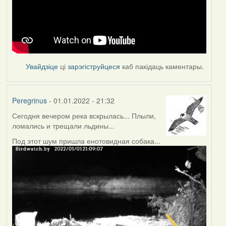
Увайдзіце
ці
зарэгіструйцеся
каб пакідаць каментары.
Peregrinus
- 01.01.2022 - 21:32
Сегодня вечером река вскрылась... Плыли,
ломались и трещали льдины...
Под этот шум пришла енотовидная собака...