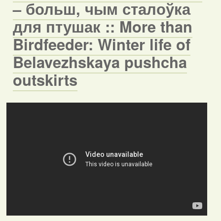
– больш, чым сталоўка
для птушак :: More than
Birdfeeder: Winter life of
Belavezhskaya pushcha
outskirts