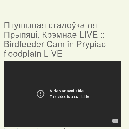
Птушыная сталоўка ля
Прыпяці, Крэмнае LIVE ::
Birdfeeder Cam in Prypiac
floodplain LIVE