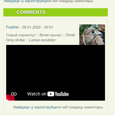
Увайдзіце
ці
зарэгіструйцеся
каб пакідаць каментары.
COMMENTS
Feather
- 08.01.2022 - 00:01
Серый сорокопут :: Вялікі грычун :: Great
Grey shrike ::
Lanius excubitor
:
Увайдзіце
ці
зарэгіструйцеся
каб пакідаць каментары.