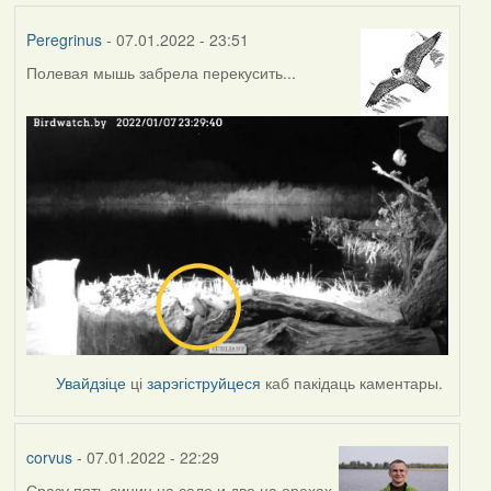
Peregrinus
- 07.01.2022 - 23:51
Полевая мышь забрела перекусить...
Увайдзіце
ці
зарэгіструйцеся
каб пакідаць каментары.
corvus
- 07.01.2022 - 22:29
Сразу пять синиц на сале и две на орехах