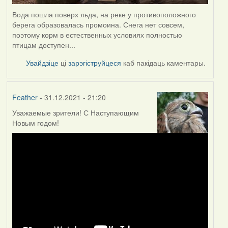
Вода пошла поверх льда, на реке у противоположного
берега образовалась промоина. Снега нет совсем,
поэтому корм в естественных условиях полностью
птицам доступен...
Увайдзіце
ці
зарэгіструйцеся
каб пакідаць каментары.
Feather
- 31.12.2021 - 21:20
Уважаемые зрители! С Наступающим
Новым годом!