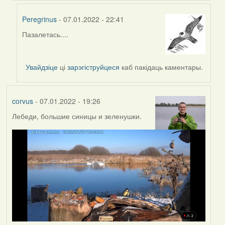
Peregrinus
- 07.01.2022 - 22:41
Пазалетась....
In
reply
to
Увайдзіце
ці
зарэгіструйцеся
каб пакідаць каментары.
by
Lighty
corvus
- 07.01.2022 - 19:26
Лебеди, большие синицы и зеленушки.