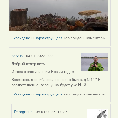
Увайдзіце
ці
зарэгіструйцеся
каб пакідаць каментары.
corvus
- 04.01.2022 - 22:11
Добрый вечер всем!
In
reply
И всех с наступившим Новым годом!
to
Возможно, я ошибаюсь, но ворон был вид N 11? И,
by
соответственно, зеленушка будет уже N 13.
Peregrinus
Увайдзіце
ці
зарэгіструйцеся
каб пакідаць каментары.
Peregrinus
- 05.01.2022 - 00:35