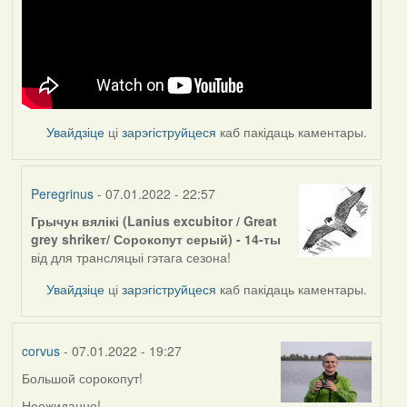
Увайдзіце
ці
зарэгіструйцеся
каб пакідаць каментары.
Peregrinus
- 07.01.2022 - 22:57
Грычун вялікі (Lanius excubitor / Great
In
grey shrikeт/ Сорокопут серый) - 14-ты
reply
від для трансляцыі гэтага сезона!
to
by
Увайдзіце
ці
зарэгіструйцеся
каб пакідаць каментары.
corvus
corvus
- 07.01.2022 - 19:27
Большой сорокопут!
Неожиданно!