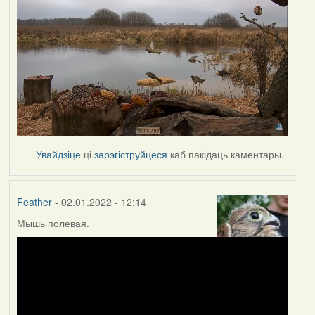
Увайдзіце
ці
зарэгіструйцеся
каб пакідаць каментары.
Feather
- 02.01.2022 - 12:14
Мышь полевая.