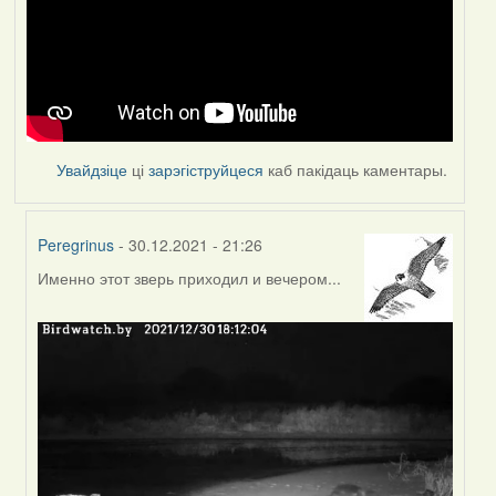
Увайдзіце
ці
зарэгіструйцеся
каб пакідаць каментары.
Peregrinus
- 30.12.2021 - 21:26
Именно этот зверь приходил и вечером...
In
reply
to
by
Feather