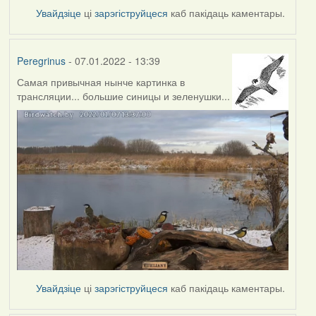
Увайдзіце
ці
зарэгіструйцеся
каб пакідаць каментары.
Peregrinus
- 07.01.2022 - 13:39
Самая привычная нынче картинка в
трансляции... большие синицы и зеленушки...
Увайдзіце
ці
зарэгіструйцеся
каб пакідаць каментары.