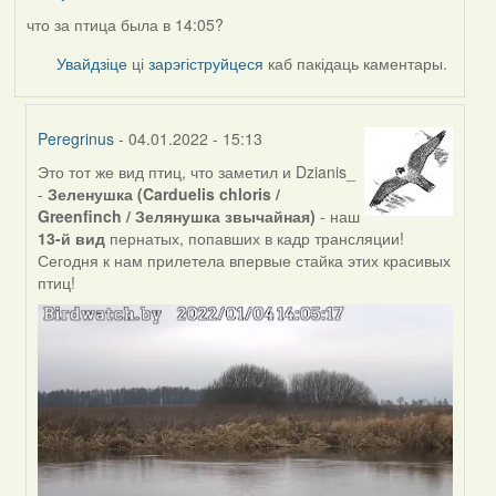
что за птица была в 14:05?
Увайдзіце
ці
зарэгіструйцеся
каб пакідаць каментары.
Peregrinus
- 04.01.2022 - 15:13
Это тот же вид птиц, что заметил и Dzianis_
In
-
Зеленушка (Carduelis chloris /
reply
Greenfinch / Зелянушка звычайная)
- наш
to
13-й вид
пернатых, попавших в кадр трансляции!
by
Сегодня к нам прилетела впервые стайка этих красивых
nataly.d
птиц!