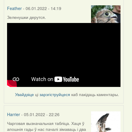
Feather
- 06.01.2022 - 14:19
Зеленушки дерутся.
Увайдзіце
ці
зарэгіструйцеся
каб пакідаць каментары.
Harrier
- 05.01.2022 - 22:26
Чарговая вызначальная табліца. Хаця ў
апошнія гады ў нас пачалі зімаваць і два