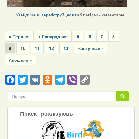
Увайдзіце
ці
зарэгіструйцеся
каб пакідаць каментары.
Pagination
First
« Першая
Previous
‹ Папярэдняя
Page
5
Page
6
Page
7
Page
8
page
page
Current
9
Page
10
Page
11
Page
12
Page
13
Next
Наступная ›
page
page
Last
Апошняя »
page
Facebook
Twitter
VK
Odnoklassniki
Telegram
Viber
Copy
Link
Пошук
Пошук
Праект рэалізуюць