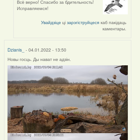
Всё верно! Спасибо за бдительность!
In
Исправляемся!
reply
to
Увайдзіце
ці
зарэгіструйцеся
каб пакідаць
by
каментары.
corvus
Dzianis_
- 04.01.2022 - 13:50
Новы госць. Ды нават не адзін.