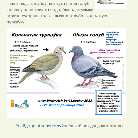
іншыя віды галубоў: клінтух і вялікі голуб,
аднак у паселішчах і недалёка ад іх узімку
можна сустрэць толькі шызага галуба і кольчатую
туркаўку:
Увайдзіце
ці
зарэгіструйцеся
каб пакідаць каментары.