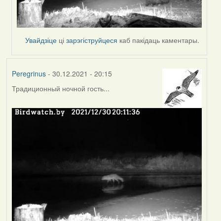
Увайдзіце
ці
зарэгіструйцеся
каб пакідаць каментары.
Peregrinus
- 30.12.2021 - 20:15
Традиционный ночной гость...