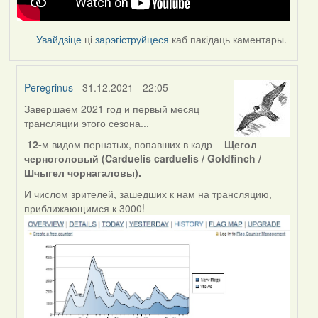
Увайдзіце
ці
зарэгіструйцеся
каб пакідаць каментары.
Peregrinus
- 31.12.2021 - 22:05
Завершаем 2021 год и
первый месяц
In
трансляции этого сезона...
reply
to
12-
м видом пернатых, попавших в кадр -
Щегол
by
черноголовый (Carduelis carduelis / Goldfinch /
Feather
Шчыгел чорнагаловы).
И числом зрителей, зашедших к нам на трансляцию,
приближающимся к 3000!