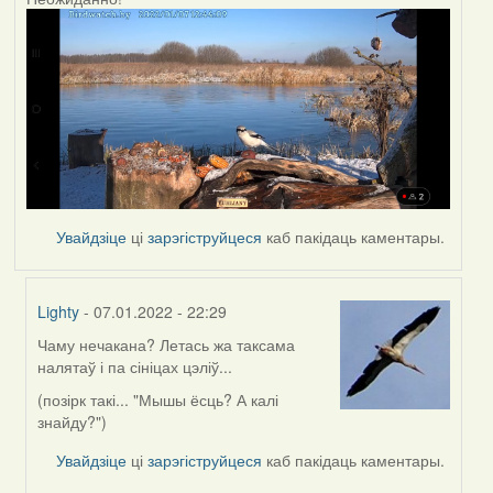
Увайдзіце
ці
зарэгіструйцеся
каб пакідаць каментары.
Lighty
- 07.01.2022 - 22:29
Чаму нечакана? Летась жа таксама
In
налятаў і па сініцах цэліў...
reply
to
(позірк такі... "Мышы ёсць? А калі
by
знайду?")
corvus
Увайдзіце
ці
зарэгіструйцеся
каб пакідаць каментары.