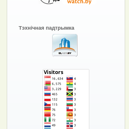
Тэхнічная падтрымка