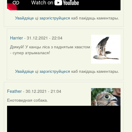
Увайдзіце
ці
зарэгіструйцеся
каб пакідаць каментары.
Harrier
- 31.12.2021 - 22:04
Дзякуй! У канцы ліса з паднятым хвастом
In
- супер атрымалася!
reply
to
by
Увайдзіце
ці
зарэгіструйцеся
каб пакідаць каментары.
Feather
Feather
- 30.12.2021 - 21:04
Енотовидная собака.