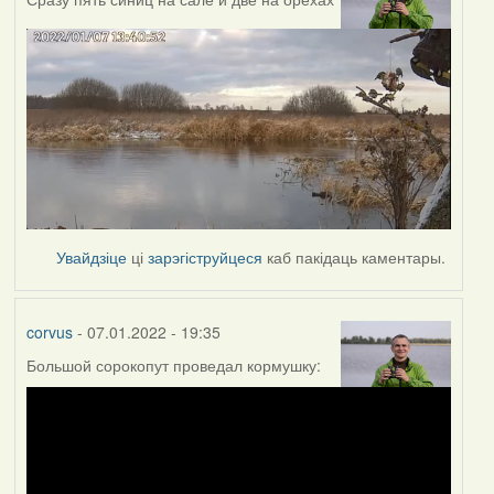
Увайдзіце
ці
зарэгіструйцеся
каб пакідаць каментары.
corvus
- 07.01.2022 - 19:35
Большой сорокопут проведал кормушку: