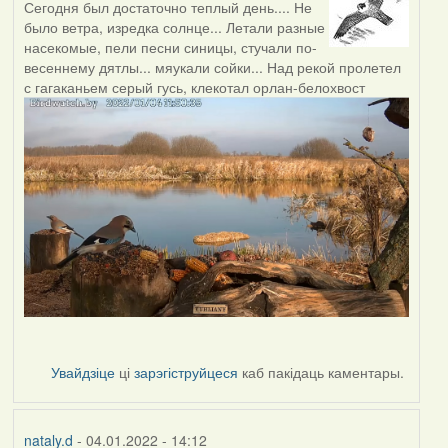
Сегодня был достаточно теплый день.... Не
было ветра, изредка солнце... Летали разные
насекомые, пели песни синицы, стучали по-
весеннему дятлы... мяукали сойки... Над рекой пролетел
с гагаканьем серый гусь, клекотал орлан-белохвост
Увайдзіце
ці
зарэгіструйцеся
каб пакідаць каментары.
nataly.d
- 04.01.2022 - 14:12