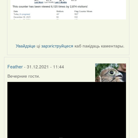
Увайдзіце
ці
зарэгіструйцеся
каб пакідаць каментары.
Feather
- 31.12.2021 - 11:44
Вечерние гости.