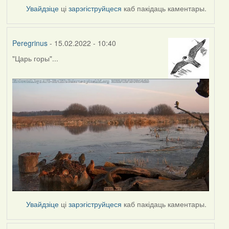
Увайдзіце
ці
зарэгіструйцеся
каб пакідаць каментары.
Peregrinus
- 15.02.2022 - 10:40
"Царь горы"...
Увайдзіце
ці
зарэгіструйцеся
каб пакідаць каментары.