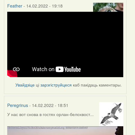
Feather
- 14.02.2022 - 19:18
Увайдзіце
ці
зарэгіструйцеся
каб пакідаць каментары.
Peregrinus
- 14.02.2022 - 18:51
У нас вот снова в гостях орлан-белохвост...