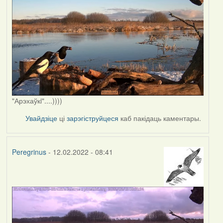
"Арэхаўкi"....))))
Увайдзіце
ці
зарэгіструйцеся
каб пакідаць каментары.
Peregrinus
- 12.02.2022 - 08:41