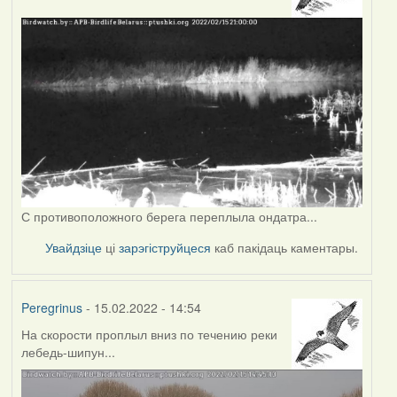
С противоположного берега переплыла ондатра...
Увайдзіце
ці
зарэгіструйцеся
каб пакідаць каментары.
Peregrinus
- 15.02.2022 - 14:54
На скорости проплыл вниз по течению реки
лебедь-шипун...