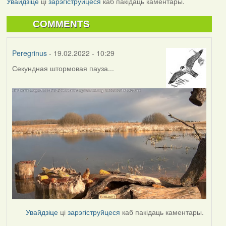
Увайдзіце
ці
зарэгіструйцеся
каб пакідаць каментары.
COMMENTS
Peregrinus
- 19.02.2022 - 10:29
Секундная штормовая пауза...
Увайдзіце
ці
зарэгіструйцеся
каб пакідаць каментары.