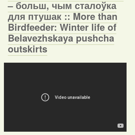
– больш, чым сталоўка
для птушак :: More than
Birdfeeder: Winter life of
Belavezhskaya pushcha
outskirts