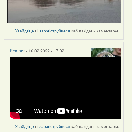
Увайдзіце
ці
зарэгіструйцеся
каб пакідаць каментары.
Feather
- 16.02.2022 - 17:02
In
reply
to
by
Peregrinus
Увайдзіце
ці
зарэгіструйцеся
каб пакідаць каментары.