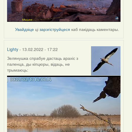
Увайдзіце
ці
зарэгіструйцеся
каб пакідаць каментары.
Lighty
- 13.02.2022 - 17:22
Зелянушка спрабуе дастаць арахіс з
паленца, ды кіпцюры, відаць, не
трымаюць: