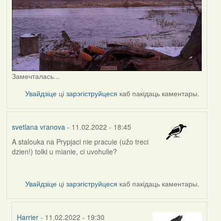
Замечталась...
Увайдзіце
ці
зарэгіструйцеся
каб пакідаць каментары.
svetlana vranova
- 11.02.2022 - 18:45
A stalouka na Prypjaci nie pracuie (užo treci
dzien!) tolki u mianie, ci uvohulie?
Увайдзіце
ці
зарэгіструйцеся
каб пакідаць каментары.
Harrier
- 11.02.2022 - 19:30