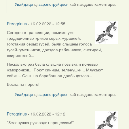
Увайдзіце
ці
зарэгіструйцеся
каб пакідаць каментары.
Peregrinus
- 16.02.2022 - 12:55
Сегодня в трансляции, помимо уже
традиционных криков серых журавлей,
гоготания серых гусей, были слышны голоса
гусей-гуменников, дроздов-рябинников, снегирей,
свиристелей...
Несколько раз была слышна позывка и полевых
жаворонков... Поют синицы, зеленушки... Мяукают
сойки... Слышна барабанная дробь дятлов...
Весна на пороге!
Увайдзіце
ці
зарэгіструйцеся
каб пакідаць каментары.
Peregrinus
- 16.02.2022 - 12:12
"Зеленушка руководит процессом!"