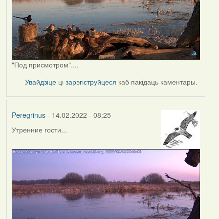
"Под присмотром"....
Увайдзіце
ці
зарэгіструйцеся
каб пакідаць каментары.
Peregrinus
- 14.02.2022 - 08:25
Утренние гости...