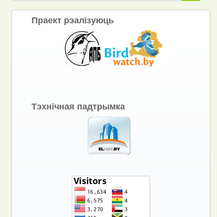
Праект рэалізуюць
Тэхнічная падтрымка