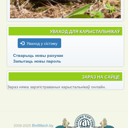
УВАХОД ДЛЯ КАРЫСТАЛЬНІКАЎ
Уваход у сістэму
Стварыць новы рахунак
Запытаць новы пароль
ЗАРАЗ НА САЙЦЕ
Зараз няма зарэгістраваных карыстальнікаў онлайн.
2009-2025
BirdWatch.by
.