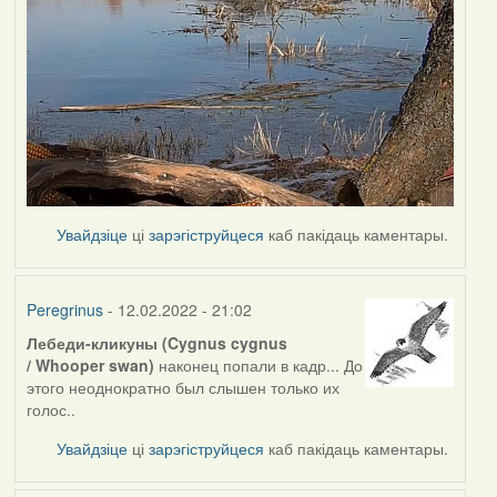
Увайдзіце
ці
зарэгіструйцеся
каб пакідаць каментары.
Peregrinus
- 12.02.2022 - 21:02
Лебеди-кликуны (Cygnus cygnus
/ Whooper swan)
наконец попали в кадр... До
этого неоднократно был слышен только их
голос..
Увайдзіце
ці
зарэгіструйцеся
каб пакідаць каментары.