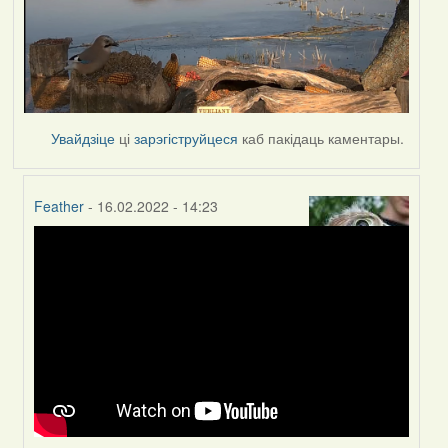
Увайдзіце
ці
зарэгіструйцеся
каб пакідаць каментары.
Feather
- 16.02.2022 - 14:23
In
reply
to
by
Peregrinus