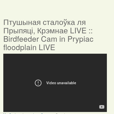
Птушыная сталоўка ля
Прыпяці, Крэмнае LIVE ::
Birdfeeder Cam in Prypiac
floodplain LIVE