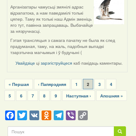
Арганізатары чамусьці змянілі адрас
In
відэапатока, а нам паведамілі толькі
reply
цяпер. Таму як толькі наш Адмін зменіць
to
яго тут, павінна запрацаваць. Выбачайце
by
за нязручнасці.
svetlana
vranova
Гэтая трансляцыя з самага пачатку не была як след
прадуманая, таму, на жаль, падобныя выпадкі
тэарэтычна магчымыя і ў будучыні (
Увайдзіце
ці
зарэгіструйцеся
каб пакідаць каментары.
Pagination
First
« Першая
Previous
‹ Папярэдняя
Page
1
Current
2
Page
3
Page
4
page
page
page
Page
5
Page
6
Page
7
Page
8
Page
9
Next
Наступная ›
Last
Апошняя »
page
page
Facebook
Twitter
VK
Odnoklassniki
Telegram
Viber
Copy
Link
Пошук
Пошук