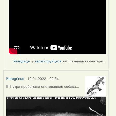
In
reply
to
by
Peregrinus
Увайдзіце
ці
зарэгіструйцеся
каб пакідаць каментары.
Peregrinus
- 19.01.2022 - 09:54
В 6 утра пробежала енотовидная собака...