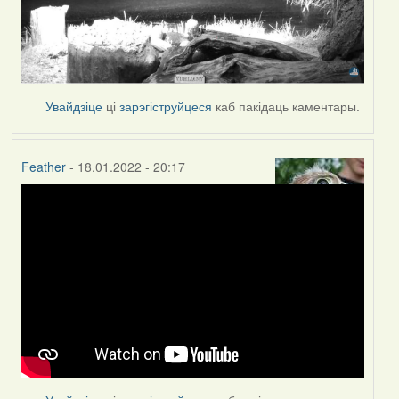
Увайдзіце
ці
зарэгіструйцеся
каб пакідаць каментары.
Feather
- 18.01.2022 - 20:17