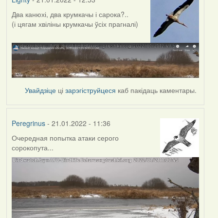
Два канюхі, два крумкачы і сарока?..
(і цягам хвіліны крумкачы ўсіх прагналі)
Увайдзіце
ці
зарэгіструйцеся
каб пакідаць каментары.
Peregrinus
- 21.01.2022 - 11:36
Очередная попытка атаки серого
сорокопута...