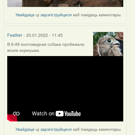
Увайдзіце
ці
зарэгіструйцеся
каб пакідаць каментары.
Feather
- 20.01.2022 - 11:45
В 6:49 енотовидная собака пробежала
возле кормушки.
Увайдзіце
ці
зарэгіструйцеся
каб пакідаць каментары.