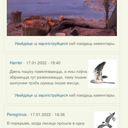
Увайдзіце
ці
зарэгіструйцеся
каб пакідаць каментары.
Harrier
- 17.01.2022 - 18:40
Дзень паціху павялічваецца, а яны пэўна
In
збіраюцца тут размнажацца, таму іншым
reply
шыпунам трэба шукаць іншае месца.
to
by
Увайдзіце
ці
зарэгіструйцеся
каб пакідаць каментары.
Peregrinus
Peregrinus
- 17.01.2022 - 16:36
В перерыве, когда лисица прошла в одну