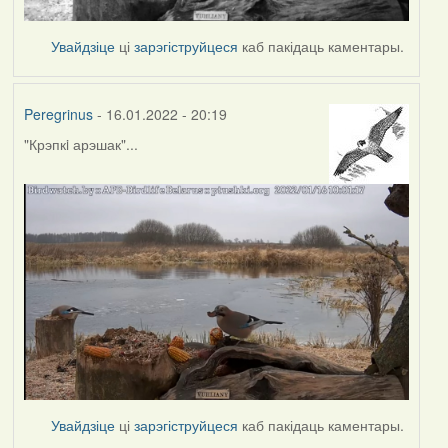
Увайдзіце
ці
зарэгіструйцеся
каб пакідаць каментары.
Peregrinus
- 16.01.2022 - 20:19
"Крэпкi арэшак"...
Увайдзіце
ці
зарэгіструйцеся
каб пакідаць каментары.