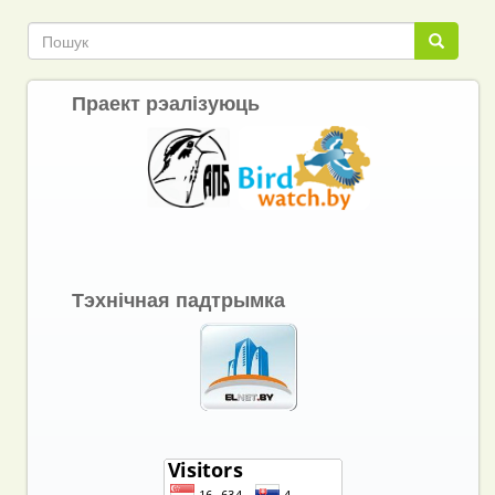
Link
Пошук
Пошук
Праект рэалізуюць
Тэхнічная падтрымка