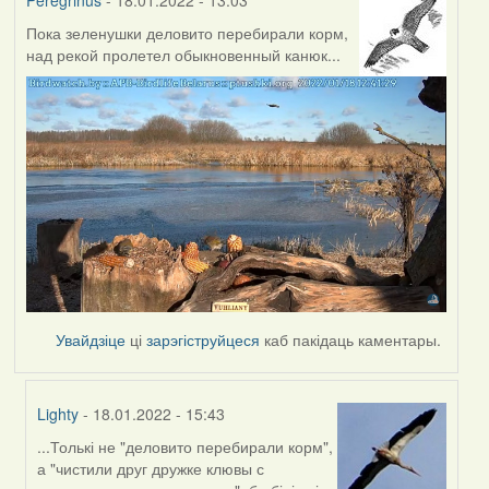
Peregrinus
- 18.01.2022 - 13:03
Пока зеленушки деловито перебирали корм,
над рекой пролетел обыкновенный канюк...
Увайдзіце
ці
зарэгіструйцеся
каб пакідаць каментары.
Lighty
- 18.01.2022 - 15:43
...Толькі не "деловито перебирали корм",
In
а "чистили друг дружке клювы с
reply