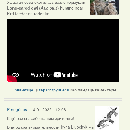
Ушастая сова охотилась возле кормушки.
Long-eared owl
(
Asio otus
) hunting near
bird feeder on rodents:
Увайдзіце
ці
зарэгіструйцеся
каб пакідаць каментары.
Peregrinus
- 14.01.2022 - 12:06
Ещё раз спасибо нашим зрителям!
Благодаря внимательности Iryna Liubchyk мы