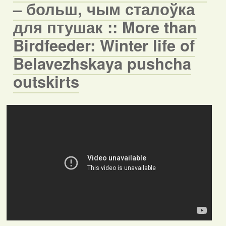
– больш, чым сталоўка
для птушак :: More than
Birdfeeder: Winter life of
Belavezhskaya pushcha
outskirts