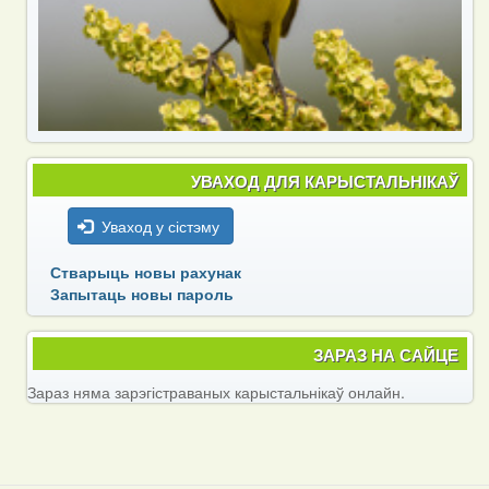
УВАХОД ДЛЯ КАРЫСТАЛЬНІКАЎ
Уваход у сістэму
Стварыць новы рахунак
Запытаць новы пароль
ЗАРАЗ НА САЙЦЕ
Зараз няма зарэгістраваных карыстальнікаў онлайн.