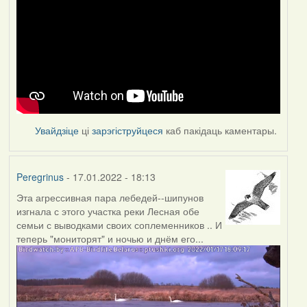
Увайдзіце
ці
зарэгіструйцеся
каб пакідаць каментары.
Peregrinus
- 17.01.2022 - 18:13
Эта агрессивная пара лебедей--шипунов
изгнала с этого участка реки Лесная обе
семьи с выводками своих соплеменников .. И
теперь "мониторят" и ночью и днём его...