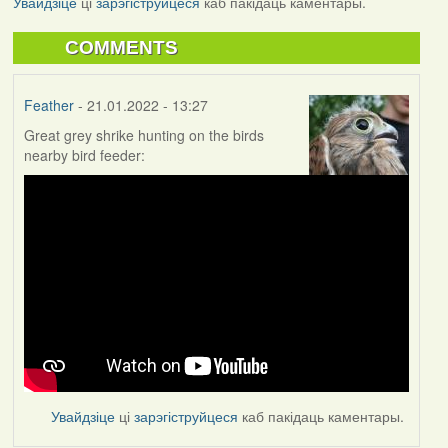
Увайдзіце
ці
зарэгіструйцеся
каб пакідаць каментары.
COMMENTS
Feather
- 21.01.2022 - 13:27
Great grey shrike hunting on the birds
nearby bird feeder:
Увайдзіце
ці
зарэгіструйцеся
каб пакідаць каментары.