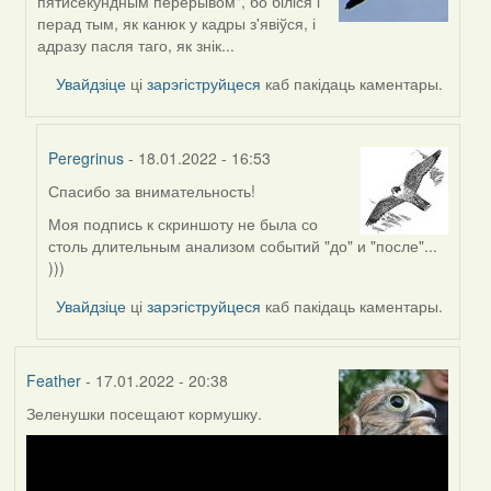
пятисекундным перерывом", бо біліся і
to
перад тым, як канюк у кадры з'явіўся, і
by
адразу пасля таго, як знік...
Peregrinus
Увайдзіце
ці
зарэгіструйцеся
каб пакідаць каментары.
Peregrinus
- 18.01.2022 - 16:53
Спасибо за внимательность!
In
reply
Моя подпись к скриншоту не была со
to
столь длительным анализом событий "до" и "после"...
by
)))
Lighty
Увайдзіце
ці
зарэгіструйцеся
каб пакідаць каментары.
Feather
- 17.01.2022 - 20:38
Зеленушки посещают кормушку.