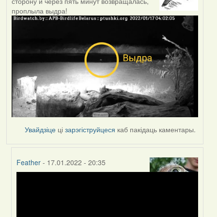
сторону и через пять минут возвращалась,
проплыла выдра!
Увайдзіце
ці
зарэгіструйцеся
каб пакідаць каментары.
Feather
- 17.01.2022 - 20:35
In
reply
to
by