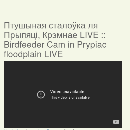
Птушыная сталоўка ля
Прыпяці, Крэмнае LIVE ::
Birdfeeder Cam in Prypiac
floodplain LIVE