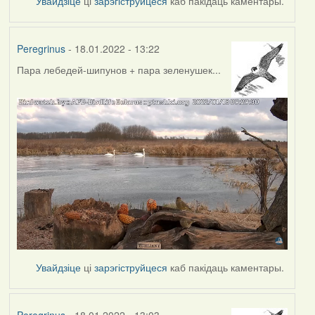
Увайдзіце
ці
зарэгіструйцеся
каб пакідаць каментары.
Peregrinus
- 18.01.2022 - 13:22
Пара лебедей-шипунов + пара зеленушек...
Увайдзіце
ці
зарэгіструйцеся
каб пакідаць каментары.