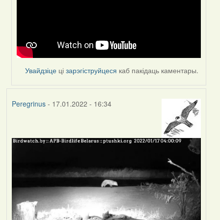
Peregrinus
Увайдзіце
ці
зарэгіструйцеся
каб пакідаць каментары.
Peregrinus
- 17.01.2022 - 16:34