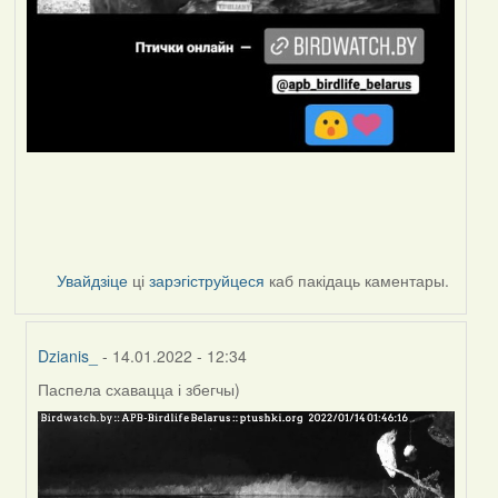
Увайдзіце
ці
зарэгіструйцеся
каб пакідаць каментары.
Dzianis_
- 14.01.2022 - 12:34
Паспела схавацца і збегчы)
In
reply
to
by
Peregrinus