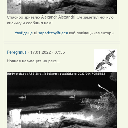
Спасибо зрителю Alexandr Alexandr! Он заметил ночную
лисичку и сообщил нам!
Увайдзіце
ці
зарэгіструйцеся
каб пакідаць каментары.
Peregrinus
- 17.01.2022 - 07:55
Ночная навигация на реке...