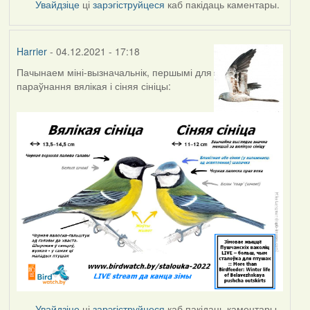
Увайдзіце
ці
зарэгіструйцеся
каб пакідаць каментары.
Harrier
- 04.12.2021 - 17:18
Пачынаем міні-вызначальнік, першымі для
параўнання вялікая і сіняя сініцы:
Увайдзіце
ці
зарэгіструйцеся
каб пакідаць каментары.