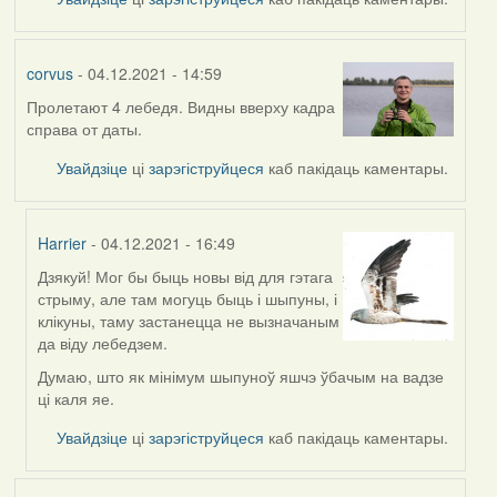
corvus
- 04.12.2021 - 14:59
Пролетают 4 лебедя. Видны вверху кадра
справа от даты.
Увайдзіце
ці
зарэгіструйцеся
каб пакідаць каментары.
Harrier
- 04.12.2021 - 16:49
Дзякуй! Мог бы быць новы від для гэтага
In
стрыму, але там могуць быць і шыпуны, і
reply
клікуны, таму застанецца не вызначаным
to
да віду лебедзем.
by
corvus
Думаю, што як мінімум шыпуноў яшчэ ўбачым на вадзе
ці каля яе.
Увайдзіце
ці
зарэгіструйцеся
каб пакідаць каментары.