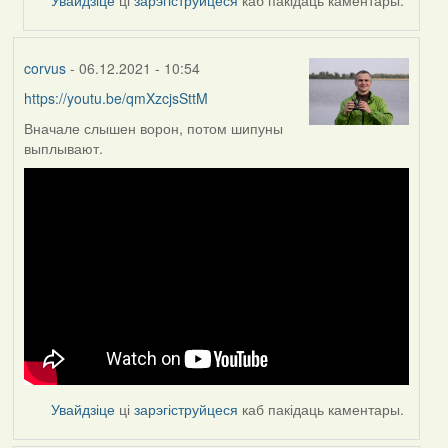
corvus
- 06.12.2021 - 10:54
https://youtu.be/qmXzcjsSttM
Вначале слышен ворон, потом шипуны
выплывают.
Увайдзіце
ці
зарэгіструйцеся
каб пакідаць каментары.