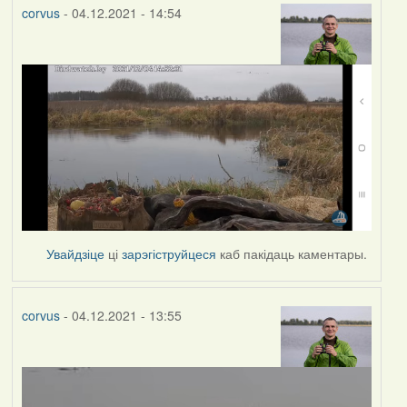
corvus
- 04.12.2021 - 14:54
Увайдзіце
ці
зарэгіструйцеся
каб пакідаць каментары.
corvus
- 04.12.2021 - 13:55