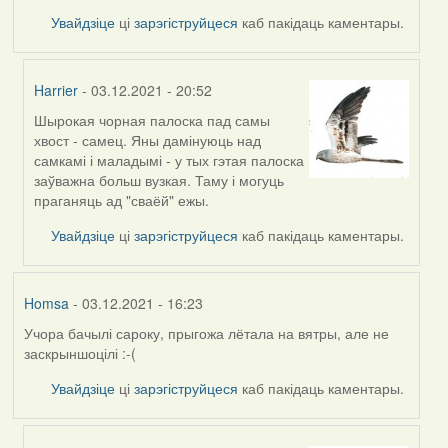
Увайдзіце
ці
зарэгіструйцеся
каб пакідаць каментары.
Harrier
- 03.12.2021 - 20:52
Шырокая чорная палоска пад самы
In
хвост - самец. Яны дамінуюць над
reply
самкамі і маладымі - у тых гэтая палоска
to
заўважна больш вузкая. Таму і могуць
by
праганяць ад "сваёй" ежы.
Lighty
Увайдзіце
ці
зарэгіструйцеся
каб пакідаць каментары.
Homsa
- 03.12.2021 - 16:23
Учора бачылі сароку, прыгожа лётала на вятры, але не
заскрыншоцілі :-(
Увайдзіце
ці
зарэгіструйцеся
каб пакідаць каментары.