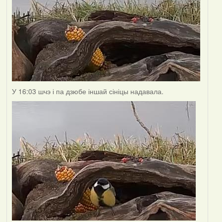
У 16:03 шчэ і па дзюбе іншай сініцы надавала.