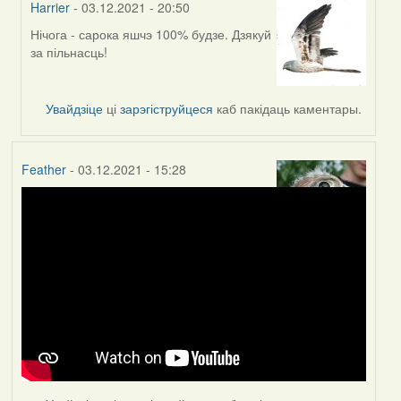
Harrier
- 03.12.2021 - 20:50
Нічога - сарока яшчэ 100% будзе. Дзякуй
In
за пільнасць!
reply
to
by
Увайдзіце
ці
зарэгіструйцеся
каб пакідаць каментары.
Homsa
Feather
- 03.12.2021 - 15:28