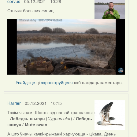
corvus
- 05.12.2021 - 10:28
Стычки больших синиц
Увайдзіце
ці
зарэгіструйцеся
каб пакідаць каментары.
Harrier
- 05.12.2021 - 10:15
Такім чынам: Шосты від нашай трансляцыі
-
Лебедзь-шыпун
(
Cygnus olor
) /
Лебедь-
шипун / Mute swan
.
А што ўначы качкі-крыжанкі харчуюцца - цікава. Дзень