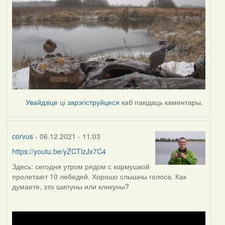
Увайдзіце
ці
зарэгіструйцеся
каб пакідаць каментары.
corvus
- 06.12.2021 - 11:03
https://youtu.be/yZCTlzJx7C4
Здесь: сегодня утром рядом с кормушкой
пролетают 10 лебедей. Хорошо слышны голоса. Как
думаете, это шипуны или кликуны?