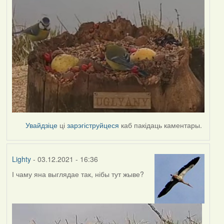
Увайдзіце
ці
зарэгіструйцеся
каб пакідаць каментары.
Lighty
- 03.12.2021 - 16:36
І чаму яна выглядае так, нібы тут жыве?