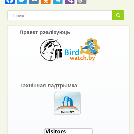
Link
Пошук
Пошук
Праект рэалізуюць
Тэхнічная падтрымка