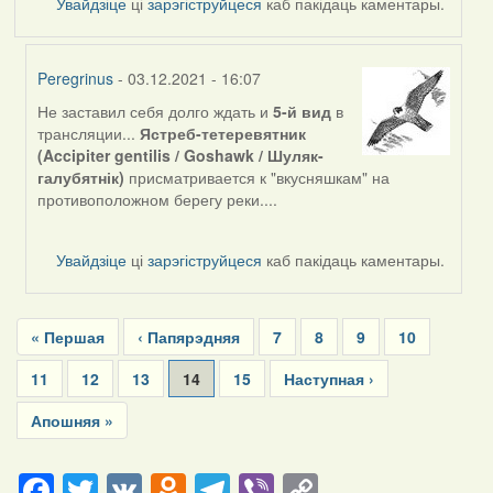
Увайдзіце
ці
зарэгіструйцеся
каб пакідаць каментары.
Peregrinus
- 03.12.2021 - 16:07
Не заставил себя долго ждать и
5-й вид
в
In
трансляции...
Ястреб-тетеревятник
reply
(Accipiter gentilis / Goshawk / Шуляк-
to
галубятнік)
присматривается к "вкусняшкам" на
by
противоположном берегу реки....
Feather
Увайдзіце
ці
зарэгіструйцеся
каб пакідаць каментары.
Pagination
First
« Першая
Previous
‹ Папярэдняя
Page
7
Page
8
Page
9
Page
10
page
page
Page
11
Page
12
Page
13
Current
14
Page
15
Next
Наступная ›
page
page
Last
Апошняя »
page
Facebook
Twitter
VK
Odnoklassniki
Telegram
Viber
Copy