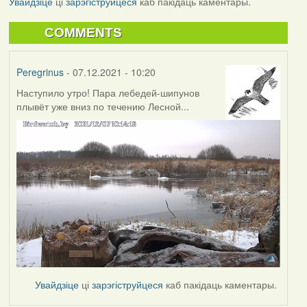
Увайдзіце
ці
зарэгіструйцеся
каб пакідаць каментары.
COMMENTS
Peregrinus
- 07.12.2021 - 10:20
Наступило утро! Пара лебедей-шипунов
плывёт уже вниз по течению Лесной...
Увайдзіце
ці
зарэгіструйцеся
каб пакідаць каментары.