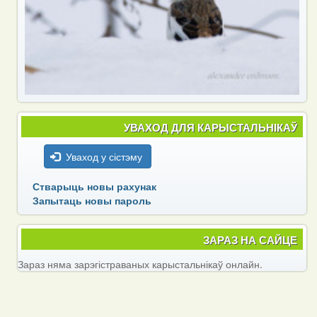
УВАХОД ДЛЯ КАРЫСТАЛЬНІКАЎ
Уваход у сістэму
Стварыць новы рахунак
Запытаць новы пароль
ЗАРАЗ НА САЙЦЕ
Зараз няма зарэгістраваных карыстальнікаў онлайн.