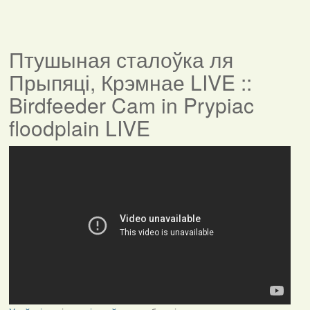
Птушыная сталоўка ля
Прыпяці, Крэмнае LIVE ::
Birdfeeder Cam in Prypiac
floodplain LIVE