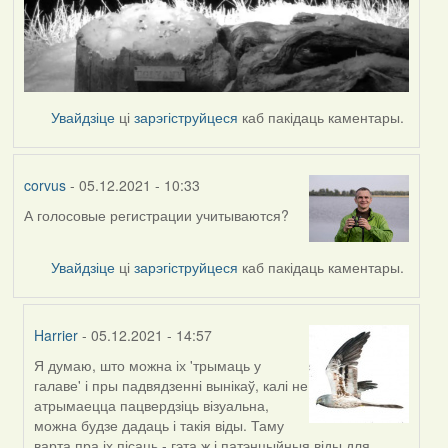
Увайдзіце
ці
зарэгіструйцеся
каб пакідаць каментары.
corvus
- 05.12.2021 - 10:33
А голосовые регистрации учитываются?
Увайдзіце
ці
зарэгіструйцеся
каб пакідаць каментары.
Harrier
- 05.12.2021 - 14:57
Я думаю, што можна іх 'трымаць у
In
галаве' і пры падвядзенні вынікаў, калі не
reply
атрымаецца пацвердзіць візуальна,
to
можна будзе дадаць і такія віды. Таму
by
варта пра іх пісаць - гэта ж і патэнцыйныя віды для