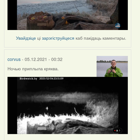
Увайдзіце
ці
зарэгіструйцеся
каб пакідаць каментары.
corvus
- 05.12.2021 - 00:32
Ночью приплыла кряква.