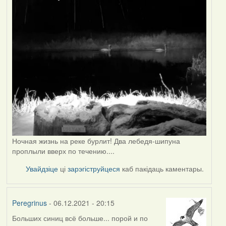
Ночная жизнь на реке бурлит! Два лебедя-шипуна
проплыли вверх по течению....
Увайдзіце
ці
зарэгіструйцеся
каб пакідаць каментары.
Peregrinus
- 06.12.2021 - 20:15
Больших синиц всё больше... порой и по