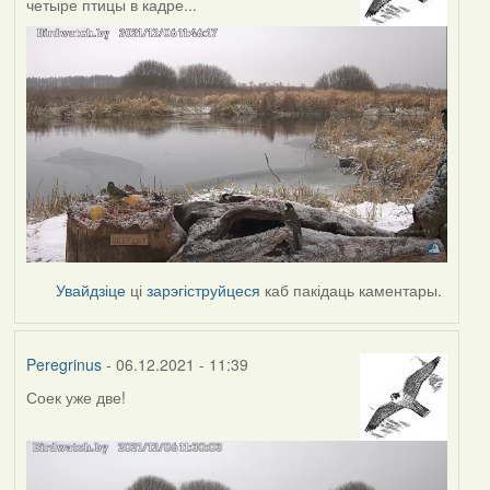
четыре птицы в кадре...
Увайдзіце
ці
зарэгіструйцеся
каб пакідаць каментары.
Peregrinus
- 06.12.2021 - 11:39
Соек уже две!