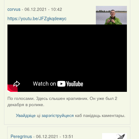
corvus
- 06.12.2021 - 10:42
https://youtu.be/JFZgkqdewyc
По голосами. Здесь слышен крапивник. Он уже был 2
декабря в ролике.
Увайдзіце
ці
зарэгіструйцеся
каб пакідаць каментары.
Peregrinus
- 06.12.2021 - 13:51