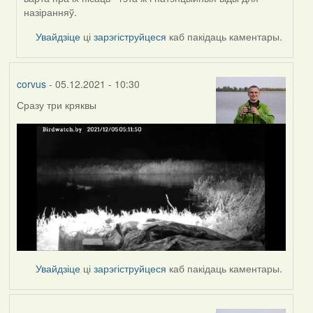
corvus
назіранняў.
Увайдзіце
ці
зарэгіструйцеся
каб пакідаць каментары.
corvus
- 05.12.2021 - 10:30
Сразу три кряквы
Увайдзіце
ці
зарэгіструйцеся
каб пакідаць каментары.