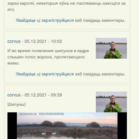
зараз кароткі, некаторыя яўна не паспяваюць наесціся за
яго.
Увайдзіце
ці
зарэгіструйцеся
каб пакідаць каментары.
corvus
- 05.12.2021 - 10:02
И во время появления шипунов в кадре
слышен голос ворона, пролетающего
мимо.
Увайдзіце
ці
зарэгіструйцеся
каб пакідаць каментары.
corvus
- 05.12.2021 - 09:39
Шипуны)