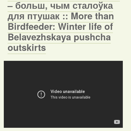
– больш, чым сталоўка
для птушак :: More than
Birdfeeder: Winter life of
Belavezhskaya pushcha
outskirts