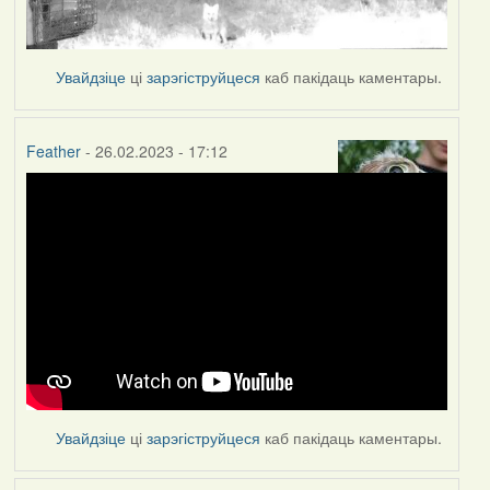
Увайдзіце
ці
зарэгіструйцеся
каб пакідаць каментары.
Feather
- 26.02.2023 - 17:12
Увайдзіце
ці
зарэгіструйцеся
каб пакідаць каментары.