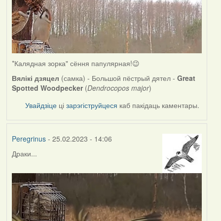
*Калядная зорка" сёння папулярная!😉
Вялікі дзяцел
(самка) - Большой пёстрый дятел -
Great
Spotted Woodpecker
(
Dendrocopos major
)
Увайдзіце
ці
зарэгіструйцеся
каб пакідаць каментары.
Peregrinus
- 25.02.2023 - 14:06
Драки...