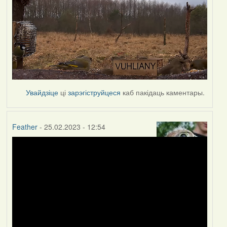
Увайдзіце
ці
зарэгіструйцеся
каб пакідаць каментары.
Feather
- 25.02.2023 - 12:54