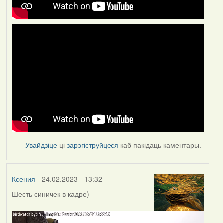
Увайдзіце
ці
зарэгіструйцеся
каб пакідаць каментары.
Ксения
- 24.02.2023 - 13:32
Шесть синичек в кадре)