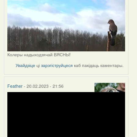
Колеры надыходзячай ВЯСНЫ!
Увайдзіце
ці
зарэгіструйцеся
каб пакідаць каментары.
Feather
- 20.02.2023 - 21:56