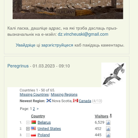
Калі ласка, дашліце адрас, на які трэба даслаць прыз-
вызначальнік на е-мэйл:
dz.vincheuski@gmail.com
Увайдзіце
ці
зарэгіструйцеся
каб пакідаць каментары.
Peregrinus
- 01.03.2023 - 09:10