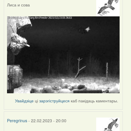
Лиса и сова
Увайдзіце
ці
зарэгіструйцеся
каб пакідаць каментары.
Peregrinus
- 22.02.2023 - 20:00