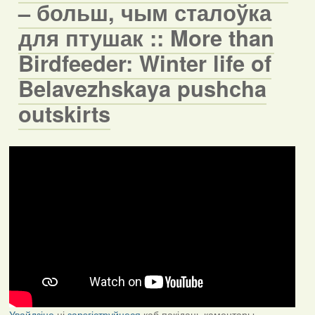
– больш, чым сталоўка
для птушак :: More than
Birdfeeder: Winter life of
Belavezhskaya pushcha
outskirts
Увайдзіце
ці
зарэгіструйцеся
каб пакідаць каментары.