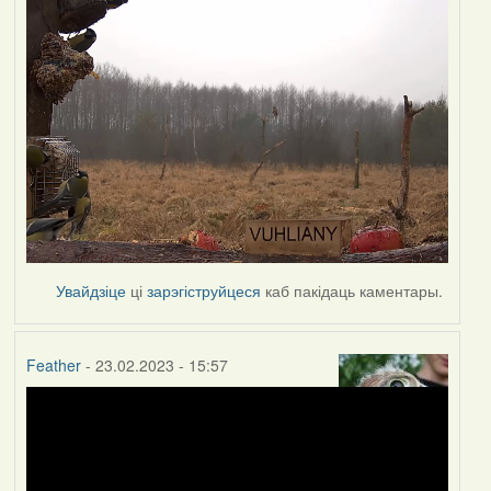
Увайдзіце
ці
зарэгіструйцеся
каб пакідаць каментары.
Feather
- 23.02.2023 - 15:57