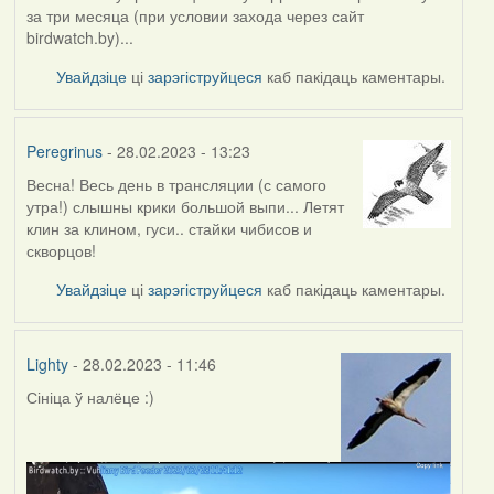
за три месяца (при условии захода через сайт
birdwatch.by)...
Увайдзіце
ці
зарэгіструйцеся
каб пакідаць каментары.
Peregrinus
- 28.02.2023 - 13:23
Весна! Весь день в трансляции (с самого
утра!) слышны крики большой выпи... Летят
клин за клином, гуси.. стайки чибисов и
скворцов!
Увайдзіце
ці
зарэгіструйцеся
каб пакідаць каментары.
Lighty
- 28.02.2023 - 11:46
Сініца ў налёце :)