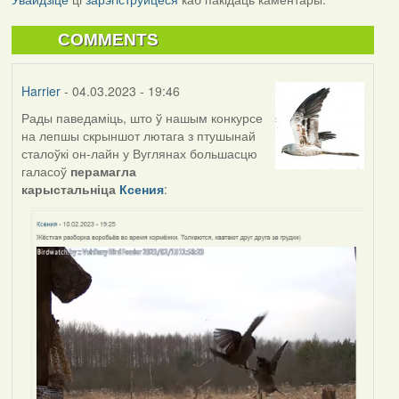
COMMENTS
Harrier
- 04.03.2023 - 19:46
Рады паведаміць, што ў нашым конкурсе
на лепшы скрыншот лютага з птушынай
сталоўкі он-лайн у Вуглянах большасцю
галасоў
перамагла
карыстальніца
Ксения
: