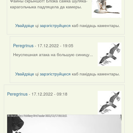
Файны скрыншот! Блізка самка шуляка-
In
карагольчыка падляцела да камеры.
reply
to
by
Увайдзіце
ці
зарэгіструйцеся
каб пакідаць каментары.
Peregrinus
Peregrinus
- 17.12.2022 - 19:05
Неуспешная атака на большую синицу...
In
reply
to
Увайдзіце
ці
зарэгіструйцеся
каб пакідаць каментары.
by
Harrier
Peregrinus
- 17.12.2022 - 09:18