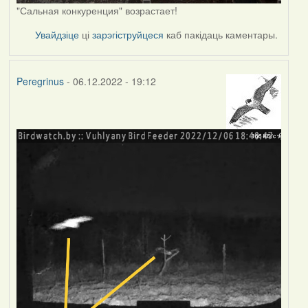
"Сальная конкуренция" возрастает!
Увайдзіце
ці
зарэгіструйцеся
каб пакідаць каментары.
Peregrinus
- 06.12.2022 - 19:12