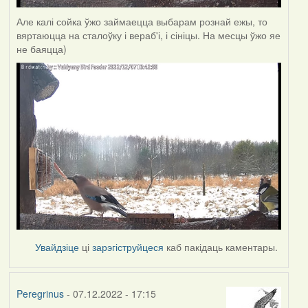
Але калі сойка ўжо займаецца выбарам рознай ежы, то
вяртаюцца на сталоўку і вераб'і, і сініцы. На месцы ўжо яе
не баяцца)
Увайдзіце
ці
зарэгіструйцеся
каб пакідаць каментары.
Peregrinus
- 07.12.2022 - 17:15