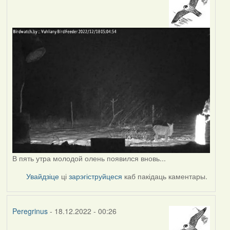
В пять утра молодой олень появился вновь...
Увайдзіце
ці
зарэгіструйцеся
каб пакідаць каментары.
Peregrinus
- 18.12.2022 - 00:26