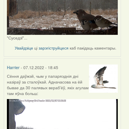
"Суседзi"...
Увайдзіце
ці
зарэгіструйцеся
каб пакідаць каментары.
Harrier
- 07.12.2022 - 18:45
Сёння даўжэй, чым у папаряэднія дні
назіраў за сталоўкай. Адначасова на ёй
бывае да 30 палявых вераб'ёў, якіх агулам
там яўна больш: