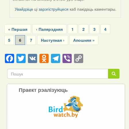
to
by
Увайдзіце
ці
зарэгіструйцеся
каб пакідаць каментары.
Harrier
Pagination
First
« Першая
Previous
‹ Папярэдняя
Page
1
Page
2
Page
3
Page
4
page
page
Page
5
Current
6
Page
7
Next
Наступная ›
Last
Апошняя »
page
page
page
Facebook
Twitter
VK
Odnoklassniki
Telegram
Viber
Copy
Link
Пошук
Пошук
Праект рэалізуюць