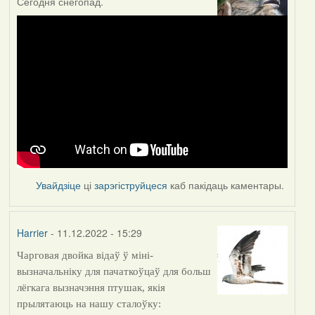
Сегодня снегопад.
Увайдзіце
ці
зарэгіструйцеся
каб пакідаць каментары.
Harrier
- 11.12.2022 - 15:29
Чарговая двойка відаў ў міні-
вызначальніку для пачаткоўцаў для больш
лёгкага вызначэння птушак, якія
прылятаюць на нашу сталоўку: