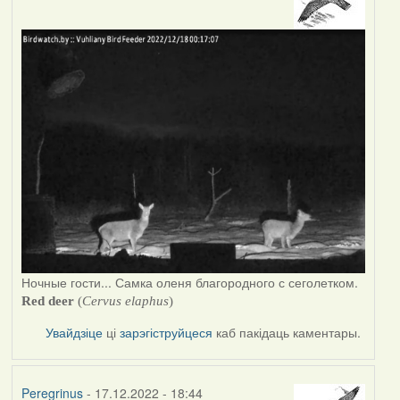
Ночные гости... Самка оленя благородного с сеголетком.
R
ed deer
(
Cervus elaphus
)
Увайдзіце
ці
зарэгіструйцеся
каб пакідаць каментары.
Peregrinus
- 17.12.2022 - 18:44