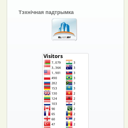
Тэхнічная падтрымка