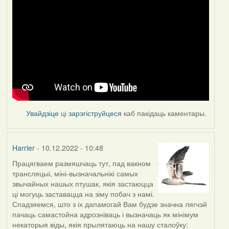
Увайдзіце
ці
зарэгіструйцеся
каб пакідаць каментары.
Harrier
- 10.12.2022 - 10:48
Працягваем размяшчаць тут, пад вакном
трансляцыі, міні-вызначальнікі самых
звычайных нашых птушак, якія застаюцца
ці могуць заставацца на зіму побач з намі.
Спадзяемся, што з іх дапамогай Вам будзе значна лягчэй
пачаць самастойна адрозніваць і вызначаць як мінімум
некаторыя віды, якія прылятаюць на нашу сталоўку: