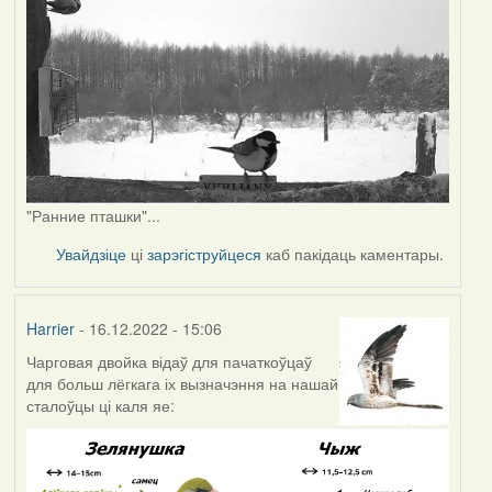
"Ранние пташки"...
Увайдзіце
ці
зарэгіструйцеся
каб пакідаць каментары.
Harrier
- 16.12.2022 - 15:06
Чарговая двойка відаў для пачаткоўцаў
для больш лёгкага іх вызначэння на нашай
сталоўцы ці каля яе: