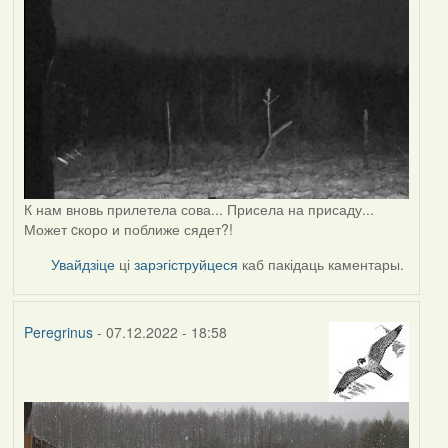
К нам вновь прилетела сова... Присела на присаду...
Может cкоро и поближе сядет?!
Увайдзіце
ці
зарэгіструйцеся
каб пакідаць каментары.
Peregrinus
- 07.12.2022 - 18:58