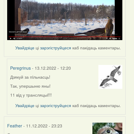
Увайдзіце
ці
зарэгіструйцеся
каб пакідаць каментары.
Peregrinus
- 13.12.2022 - 12:20
Дзякуй за пiльнасць!
In
reply
Так, упершыню яны!
to
11 вiд у трансляцыi!!!
by
nataly.d
Увайдзіце
ці
зарэгіструйцеся
каб пакідаць каментары.
Feather
- 11.12.2022 - 23:23