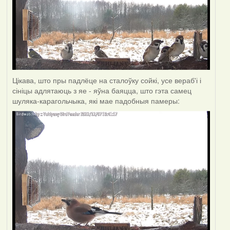
Цікава, што пры падлёце на сталоўку сойкі, усе вераб'і і
сініцы адлятаюць з яе - яўна баяцца, што гэта самец
шуляка-карагольчыка, які мае падобныя памеры: