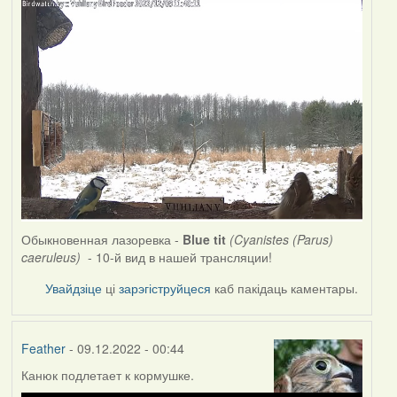
Обыкновенная лазоревка -
Blue tit
(Cyanistes (Parus)
caeruleus)
- 10-й вид в нашей трансляции!
Увайдзіце
ці
зарэгіструйцеся
каб пакідаць каментары.
Feather
- 09.12.2022 - 00:44
Канюк подлетает к кормушке.