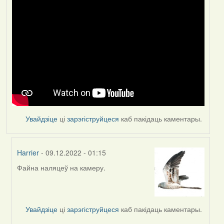
Увайдзіце
ці
зарэгіструйцеся
каб пакідаць каментары.
Harrier
- 09.12.2022 - 01:15
Файна наляцеў на камеру.
In
reply
to
by
Увайдзіце
ці
зарэгіструйцеся
каб пакідаць каментары.
Feather