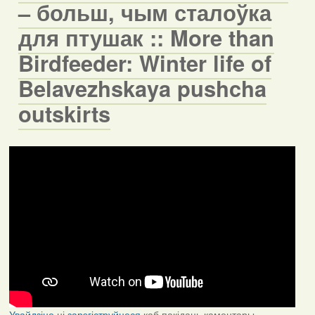
– больш, чым сталоўка
для птушак :: More than
Birdfeeder: Winter life of
Belavezhskaya pushcha
outskirts
Увайдзіце
ці
зарэгіструйцеся
каб пакідаць каментары.