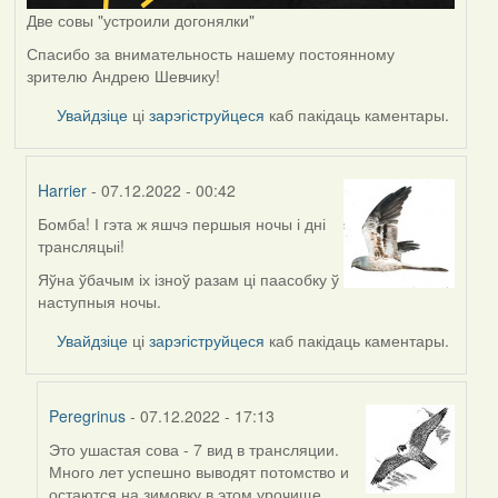
Две совы "устроили догонялки"
Спасибо за внимательность нашему постоянному
зрителю Андрею Шевчику!
Увайдзіце
ці
зарэгіструйцеся
каб пакідаць каментары.
Harrier
- 07.12.2022 - 00:42
Бомба! І гэта ж яшчэ першыя ночы і дні
In
трансляцыі!
reply
to
Яўна ўбачым іх ізноў разам ці паасобку ў
by
наступныя ночы.
Peregrinus
Увайдзіце
ці
зарэгіструйцеся
каб пакідаць каментары.
Peregrinus
- 07.12.2022 - 17:13
Это ушастая сова - 7 вид в трансляции.
In
Много лет успешно выводят потомство и
reply
остаются на зимовку в этом урочище.