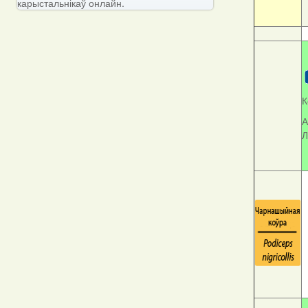
карыстальнікаў онлайн.
К
А
Л