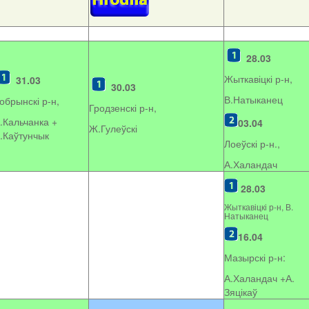
28.03
Жыткавіцкі р-н,
31.03
30.03
В.Натыканец
обрынскі р-н,
Гродзенскі р-н,
.Кальчанка +
03.04
Ж.Гулеўскі
.Каўтунчык
Лоеўскі р-н.,
А.Халандач
28.03
Жыткавіцкі р-н, В.
Натыканец
16.04
Мазырскі р-н:
А.Халандач +
А.
Зяцікаў