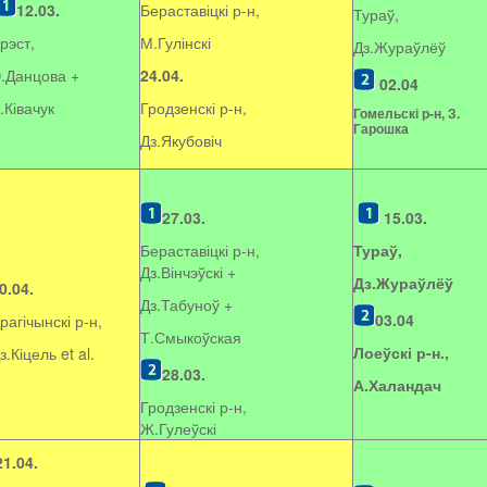
12.03.
Бераставіцкі р-н,
Тураў,
рэст,
М.Гулінскі
Дз.Жураўлёў
.Данцова +
24.04.
02.04
.Ківачук
Гродзенскі р-н,
Гомельскі р-н, З.
Гарошка
Дз.Якубовіч
27.03.
15.03.
Бераставіцкі р-н,
Тураў,
Дз.Вінчэўскі +
Дз.Жураўлёў
0.04.
Дз.Табуноў +
03.04
рагічынскі р-н,
Т.Смыкоўская
Лоеўскі р-н.,
з.Кіцель et al.
28.03.
А.Халандач
Гродзенскі р-н,
Ж.Гулеўскі
21.04.