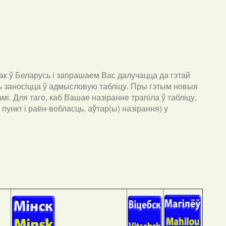
к ў Беларусь і запрашаем Вас далучацца да гэтай
ць заносіцца ў адмысловую табліцу. Пры гэтым новыя
мі. Для таго, каб Вашае назіранне трапіла ў табліцу,
пункт і раён-вобласць, аўтар(ы) назірання) у