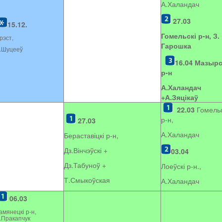
А.Халандач
27.03
15.12.
Гомельскі р-н, З.
рэст,
Гарошка
.Шуцееў
16.04
Мазырс
р-н
А.Халандач
+
А.Зяцікаў
22.03
Гомельс
р-н,
27.03
А.Халандач
Бераставіцкі р-н,
Дз.Вінчэўскі +
03.04
Дз.Табуноў +
Лоеўскі р-н.,
Т.Смыкоўская
А.Халандач
06.03
амянецкі р-н,
.Пракапчук