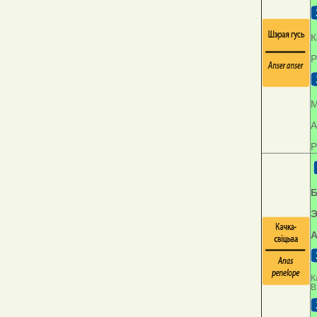
К
Р
М
А
Р
Б
Э
А
К
В