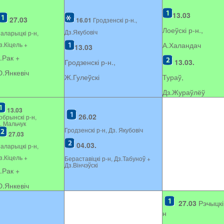
13.03
27.03
16.01
Гродзенскі р-н.,
Лоеўскі р-н.,
Дз.Якубовіч
аларыцкі р-н,
з.Кіцель +
А.Халандач
13.03
.Рак +
Гродзенскі р-н.,
13.03.
.Янкевіч
Ж.Гулеўскі
Тураў,
Дз.Жураўлёў
13.03
26.02
обрынскі р-н,
. Мальчук
Гродзенскі р-н, Дз. Якубовіч
27.03
04.03.
аларыцкі р-н,
з.Кіцель +
Бераставіцкі р-н, Дз.Табуноў +
Дз.Вінчэўскі
.Рак +
.Янкевіч
27.03
Рэчыцкі
н