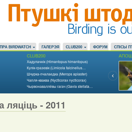
ПРА BIRDWATCH
ГАЛЕРЭЯ
CLUB200
ФОРУМ
СПІСЫ П
CLUB200
АПОШ
Хадулачнік (Himantopus himantopus)
Кулік-гразевік (Limicola falcinellus…
Шчурка-пчалаедка (Merops apiaster)
Чапля-кваква (Nycticorax nycticorax)
Чырвонаваллёвы гагач (Gavia stellata…
а ляціць - 2011