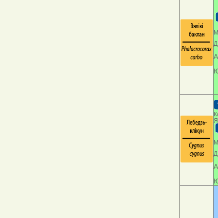
М
Д
А
Ю
К
Я
М
Д
А
Ю