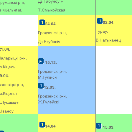
Дз.Табуноў +
ружанскі р-н,
Т.Смыкоўская
з.Кіцель et al.
02.04.
24.04.
Тураў,
Гродзенскі р-н,
В.Натыканец
Дз.Якубовіч
21.04.
аларыцкі р-н,
15.12.
з.Кіцель
Гродзенскі р-н,
9.04.
М.Гулінскі
вацевіцкі р-н,
12.03.
з.Кіцель+
Гродзенскі р-н,
Ж.Гулеўскі
.Лукшыц+
.Іваноў
14.04
15.03.