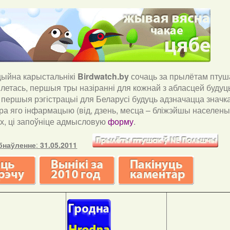
йна карыстальнікі
Birdwatch
.
by
сочаць за прылётам птуша
і летась, першыя тры назіранні для кожнай з абласцей буду
і першыя рэгістрацыі для Беларусі будуць адзначацца значка
ра яго інфармацыю (від, дзень, месца – бліжэйшы населены 
х, ці запоўніце адмысловую
форму
.
бнаўленне
:
31.05.2011