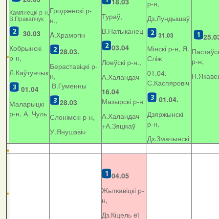
18.03
р-н,
Гродзенскі р-
Камянецкі р-н,
Тураў,
Дз.Лундышаў
В.Пракапчук
н.,
В.Натыканец
30.03
A.Храмогін
31.03
25.0
03.04
Кобрынскі
Мінскі р-н, Я.
28.03.
Пастаўск
р-н,
Сліж
р-н,
Лоеўскі р-н.,
Бераставіцкі р-
Л.Каўтунчык
01.04.
н,
Н.Якаве
А.Халандач
С.Каспяровіч
В.Гуменны
01.04
16.04
01.04.
Мазырскі р-н
28.03
Маларыцкі
р-н, А. Чуль
Дзяржынскі
А.Халандач
Слонімскі р-н,
р-н,
+
А.Зяцікаў
У.Янушэвіч
Дз.Змачынскі
04.05
Жыткавіцкі р-
н,
Дз.Кіцель et