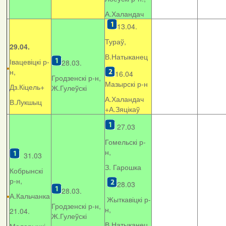
А.Халандач
13.04.
Тураў,
29.04.
В.Натыканец
Івацевіцкі р-
28.03.
н,
16.04
Гродзенскі р-н,
Мазырскі р-н
Дз.Кіцель+
Ж.Гулеўскі
А.Халандач
В.Лукшыц
+
А.Зяцікаў
27.03
Гомельскі р-
н,
31.03
З. Гарошка
Кобрынскі
р-н,
28.03
28.03.
А.Кальчанка
Жыткавіцкі р-
Гродзенскі р-н,
н,
21.04.
Ж.Гулеўскі
В.Натыканец