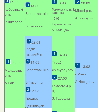
15.03
13.03
28.03
14.03
Кобрыньскі
Гомельскі р-н, З.
Мінскі р-н,
Гарошка
Бераставіцкі р-
р-н,
А.Вінчэўскі
н,
15.03
Р.Шкабара
Кармянскі р-н,
В.Гуменны
А. Xаландач
02.01.
Гродна,
14.03.
Дз.Вінчэўскі
14.03
Тураў,
26.03.
13.02
Бераставіцкі р-
Дз.Жураўлёў
Маларыцкі
г.Мінск,
н,
р-н,
27.03
А.Несцераў
В.Гуменны
А.Рак
Гомельскі р-
25.03.
н,
Гродна,
З. Гарошка
Дз.Вінчэўскі