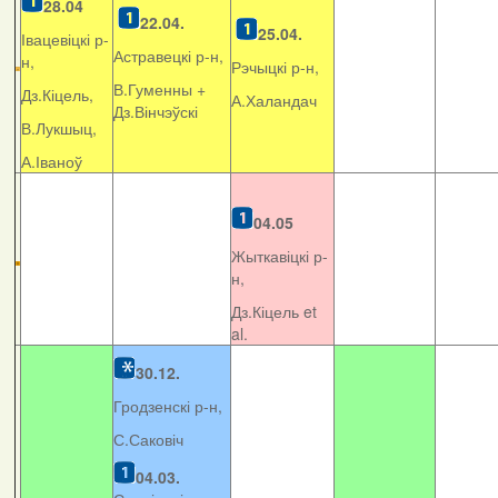
28.04
22.04.
25.04.
Івацевіцкі р-
Астравецкі р-н,
н,
Рэчыцкі р-н,
В.Гуменны +
Дз.Кіцель,
А.Халандач
Дз.Вінчэўскі
В.Лукшыц,
А.Іваноў
04.05
Жыткавіцкі р-
н,
Дз.Кіцель et
al.
30.12.
Гродзенскі р-н,
С.Саковіч
04.03.