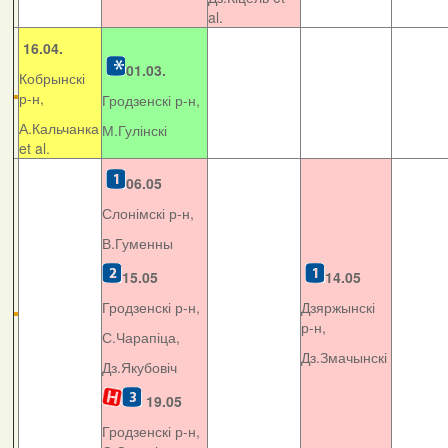
al.
16.04.
01.03.
Кобрынскі
р-н,
Гродзенскі р-н,
А.Кальчанка
М.Гулінскі
et al.
06.05
Слонімскі р-н,
В.Гуменны
15.05
14.05
Гродзенскі р-н,
Дзяржынскі
р-н,
С.Чарапіца,
Дз.Змачынскі
Дз.Якубовіч
19.05
Гродзенскі р-н,