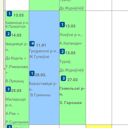
Дз.Жураўлёў
13.03
Камянецкі р-н,
13.03
В.Пракапчук
Лоеўскі р-н.,
14.03
А.Халандач
Івацевіцкі р-
11.01
н,
Гродзенскі р-н.,
13.03
Ж.Гулеўскі
Дз.Кіцель +
Тураў,
Т.Раманава
Дз.Жураўлёў
+
28.03.
27.03
В.Лукшыц
Бераставіцкі р-
Гомельскі р-
н,
25.03
н,
В.Гуменны
Маларыцкі
З. Гарошка
р-н,
А.Рак +
Р.Сцепанюк