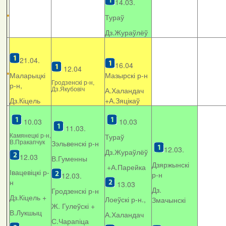
14.03.
Тураў
Дз.Жураўлёў
21.04.
16.04
12.04
Маларыцкі
Мазырскі р-н
Гродзенскі р-н,
р-н,
Дз.Якубовіч
А.Халандач
Дз.Кіцель
+
А.Зяцікаў
10.03
10.03
11.03.
Камянецкі р-н,
Тураў
В.Пракапчук
Зэльвенскі р-н
12.03.
Дз.Жураўлёў
12.03
В.Гуменны
Дзяржынскі
+А.Парейка
Івацевіцкі р-
р-н
12.03.
н
13.03
Дз.
Гродзенскі р-н
Дз.Кіцель +
Лоеўскі р-н.,
Змачынскі
Ж. Гулеўскі +
В.Лукшыц
А.Халандач
С.Чарапіца