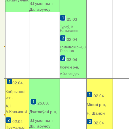
В.Гуменны +
Дз.Табуноў
25.03
Тураў, В.
Натыканец
02.04
Гомельскі р-н, З.
Гарошка
03.04
Лоеўскі р-н,
А.Халандач
02.04.
Кобрынскі
02.04
р-н,
25.03.
Мінскі р-н,
А. і
А.Кальчанкі
Дзятлаўскі р-н,
Р. Шайкін
В.Гуменны +
02.04
02.04
Дз.Табуноў
Пружанскі