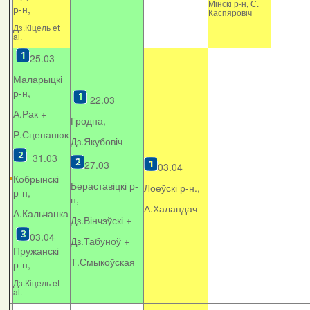
Мінскі р-н, С.
р-н,
Каспяровіч
Дз.Кіцель et
al.
25.03
Маларыцкі
р-н,
22.03
А.Рак +
Гродна,
Р.Сцепанюк
Дз.Якубовіч
31.03
27.03
03.04
Кобрынскі
Бераставіцкі р-
Лоеўскі р-н.,
р-н,
н,
А.Халандач
А.Кальчанка
Дз.Вінчэўскі +
03.04
Дз.Табуноў +
Пружанскі
Т.Смыкоўская
р-н,
Дз.Кіцель et
al.