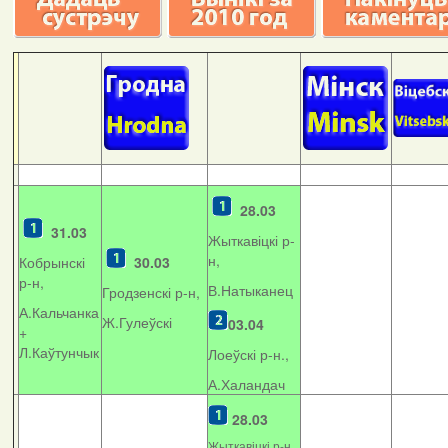
28.03
31.03
Жыткавіцкі р-
н,
Кобрынскі
30.03
р-н,
В.Натыканец
Гродзенскі р-н,
А.Кальчанка
Ж.Гулеўскі
03.04
+
Л.Каўтунчык
Лоеўскі р-н.,
А.Халандач
28.03
Жыткавіцкі р-н,