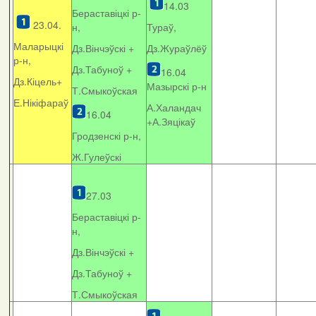
14.03
Бераставіцкі р-
23.04.
н,
Тураў,
Маларыцкі
Дз.Вінчэўскі +
Дз.Жураўлёў
р-н,
Дз.Табуноў +
16.04
Дз.Кіцель+
Мазырскі р-н
Т.Смыкоўская
Е.Нікіфараў
А.Халандач
16.04
+
А.Зяцікаў
Гродзенскі р-н,
Ж.Гулеўскі
27.03
Бераставіцкі р-
н,
Дз.Вінчэўскі +
Дз.Табуноў +
Т.Смыкоўская