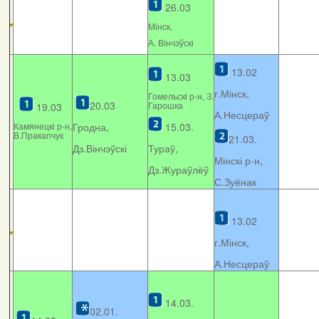
26.03
Мінcк,
А. Вінчэўскі
13.02
13.03
г.Мінск,
Гомельскі р-н, З.
20.03
Гарошка
19.03
А.Несцераў
Камянецкі р-н,
Гродна,
15.03.
В.Пракапчук
21.03.
Дз.Вінчэўскі
Тураў,
Мінскі р-н,
Дз.Жураўлёў
С.Зуёнак
13.02
г.Мінск,
А.Несцераў
14.03.
02.01.