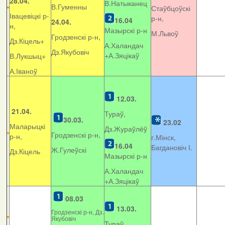
28.04.
В.Натыканец
В.Гуменны
Стаўбцоўскі
Івацевіцкі р-
р-н,
16.04
24.04.
н,
Мазырскі р-н
М.Львоў
Гродзенскі р-н,
Дз.Кіцель+
А.Халандач
Дз.Якубовіч
+
А.Зяцікаў
В.Лукшыц+
А.Іваноў
12.03.
21.04.
Тураў,
30.03.
23.02
Маларыцкі
Дз.Жураўлёў
Гродзенскі р-н,
р-н,
г.Мінск,
16.04
Багдановіч І.
Ж.Гулеўскі
Дз.Кіцель
Мазырскі р-н
А.Халандач
+
А.Зяцікаў
08.03
13.03.
Гродзенскі р-н, Дз.
Якубовіч
Тураў,