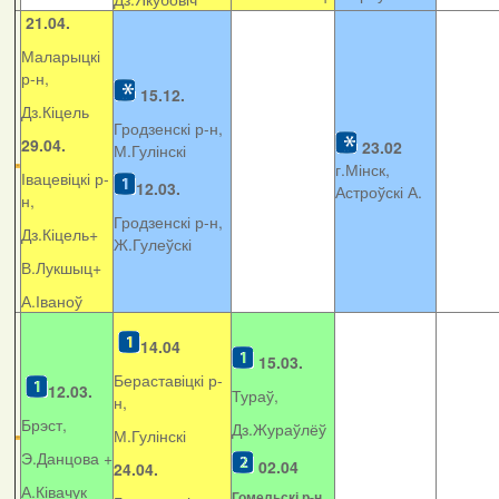
21.04.
Маларыцкі
р-н,
15.12.
Дз.Кіцель
Гродзенскі р-н,
29.04.
23.02
М.Гулінскі
г.Мінск,
Івацевіцкі р-
12.03.
Астроўскі А.
н,
Гродзенскі р-н,
Дз.Кіцель+
Ж.Гулеўскі
В.Лукшыц+
А.Іваноў
14.04
15.03.
Бераставіцкі р-
12.03.
Тураў,
н,
Брэст,
Дз.Жураўлёў
М.Гулінскі
Э.Данцова +
02.04
24.04.
А.Ківачук
Гомельскі р-н,