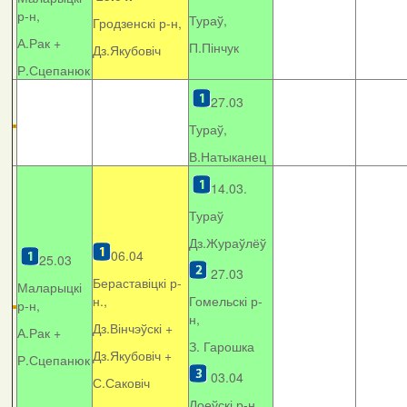
р-н,
Тураў,
Гродзенскі р-н,
А.Рак +
П.Пінчук
Дз.Якубовіч
Р.Сцепанюк
27.03
Тураў,
В.Натыканец
14.03.
Тураў
Дз.Жураўлёў
06.04
25.03
27.03
Бераставіцкі р-
Маларыцкі
н.,
Гомельскі р-
р-н,
н,
Дз.Вінчэўскі +
А.Рак +
З. Гарошка
Дз.Якубовіч +
Р.Сцепанюк
03.04
С.Саковіч
Лоеўскі р-н.,