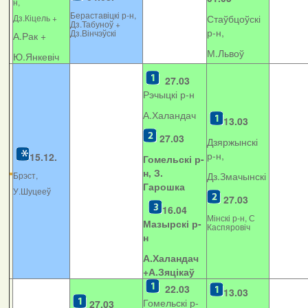
н,
Бераставіцкі р-н,
Дз.Кіцель +
Стаўбцоўскі
Дз.Табуноў +
р-н,
Дз.Вінчэўскі
А.Рак +
М.Львоў
Ю.Янкевіч
27.03
Рэчыцкі р-н
А.Халандач
13.03
27.03
Дзяржынскі
р-н,
15.12.
Гомельскі р-
н, З.
Брэст,
Дз.Змачынскі
Гарошка
У.Шуцееў
27.03
16.04
Мінскі р-н, С
Мазырскі р-
Каспяровіч
н
А.Халандач
+
А.Зяцікаў
22.03
13.03
Гомельскі р-
27.03