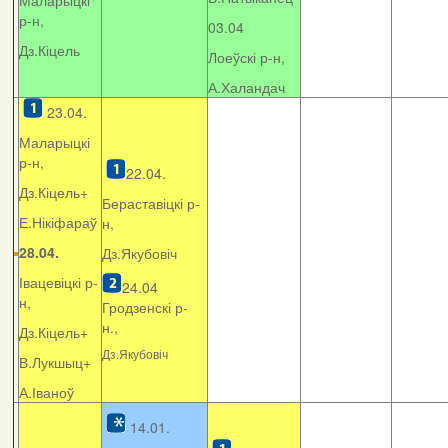
Маларыцкі
р-н,
03.04
Дз.Кіцель
Лоеўскі р-н,
А.Халандач
23.04.
Маларыцкі
р-н,
22.04.
Дз.Кіцель+
Бераставіцкі р-
Е.Нікіфараў
н,
28.04.
Дз.Якубовіч
Івацевіцкі р-
24.04
н,
Гродзенскі р-
н.,
Дз.Кіцель+
Дз.Якубовіч
В.Лукшыц+
А.Іваноў
14.01.