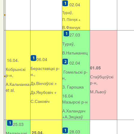
02.04
Тураў,
П. Пінчук +
В.Фянчук
27.03
Тураў,
В.Натыканец
06.04
16.04.
02.04
01.05
Бераставіцкі р-
Кобрынскі
Гомельскі р-
н.,
р-н,
Стаўбцоўскі
н,
р-н,
Дз.Вінчэўскі +
А.Кальчанка
З. Гарошка
et al.
М.Львоў
Дз.Якубовіч +
16.04
С.Саковіч
Мазырскі р-н
А.Халандач
+
А.Зяцікаў
25.03
28.03
25.04.
Маларыцкі