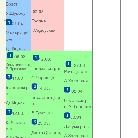
Брэст,
02.05
У.Шуцееў
Гродна,
21.04.
І.Садоўская
Маларыцкі
р-н,
Дз.Кіцель
06.03
12.03.
Камянецкі р-н,
27.03
Гродзенскі р-н
В.Пракапчук
Рэчыцкі р-н
С.Чарапіца
11.03
А.Халандач
Івацевіцкі р-
14.03.
02.04
н,
Бераставіцкі р-
Гомельскі р-
Дз.Кіцель
н
н, З. Гарошка
В.Гуменны
12.03.
03.04
Кобрынскі
25.03.
Лоеўскі р-н.,
р-н,
Дзятлаўскі р-н,
А.Халандач
Л.Каўтунчык