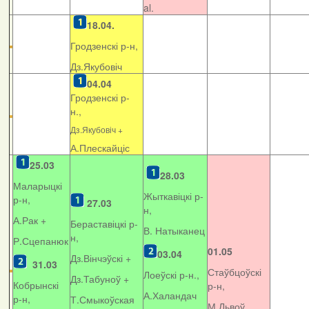
al.
18.04.
Гродзенскі р-н,
Дз.Якубовіч
04.04
Гродзенскі р-
н.,
Дз.Якубовіч +
А.Плескайціс
25.03
28.03
Маларыцкі
Жыткавіцкі р-
р-н,
27.03
н,
А.Рак +
Бераставіцкі р-
В. Натыканец
н,
Р.Сцепанюк
01.05
03.04
Дз.Вінчэўскі +
31.03
Стаўбцоўскі
Лоеўскі р-н.,
Дз.Табуноў +
Кобрынскі
р-н,
А.Халандач
р-н,
Т.Смыкоўская
М.Львоў