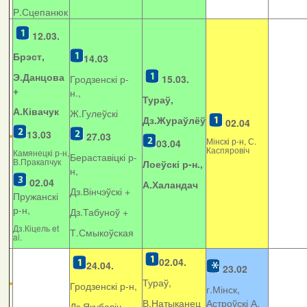
Р.Сцепанюк
12.03.
Брэст,
14.03
Э.Данцова
Гродзенскі р-
15.03.
+
н.,
Тураў,
А.Ківачук
Ж.Гулеўскі
Дз.Жураўлёў
02.04
13.03
27.03
Мінскі р-н, С.
03.04
Каспяровіч
Камянецкі р-н,
Бераставіцкі р-
В.Пракапчук
Лоеўскі р-н.,
н,
02.04
А.Халандач
Дз.Вінчэўскі +
Пружанскі
р-н,
Дз.Табуноў +
Дз.Кіцель et
Т.Смыкоўская
al.
02.04.
24.04.
23.02
Тураў,
Гродзенскі р-н,
г.Мінск,
В.Натыканец
Астроўскі А.
Дз.Якубовіч