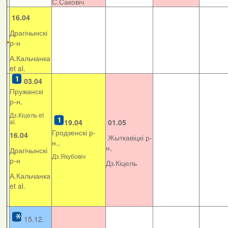
С.Саковіч
16.04
Драгічынскі
р-н
А.Кальчанка
et al.
03.04
Пружанскі
р-н,
Дз.Кіцель et
al.
19.04
01.05
Гродзенскі р-
16.04
Жыткавіцкі р-
н.,
н,
Драгічынскі
Дз.Якубовіч
р-н
Дз.Кіцель
А.Кальчанка
et al.
15.12.