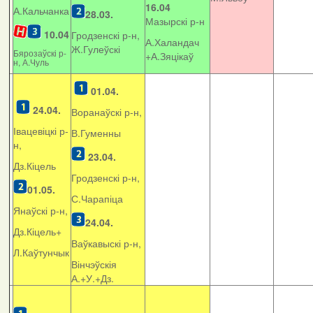
16.04
А.Кальчанка
28.03.
Мазырскі р-н
10.04
Гродзенскі р-н,
А.Халандач
Ж.Гулеўскі
Бярозаўскі р-
+
А.Зяцікаў
н, А.Чуль
01.04.
24.04.
Воранаўскі р-н,
Івацевіцкі р-
В.Гуменны
н,
23.04.
Дз.Кіцель
Гродзенскі р-н,
01.05.
С.Чарапіца
Янаўскі р-н,
24.04.
Дз.Кіцель+
Ваўкавыскі р-н,
Л.Каўтунчык
Вінчэўскія
А.+У.+Дз.