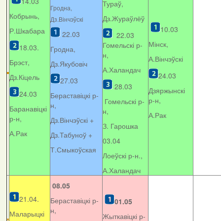
14.03
Тураў,
Гродна,
Кобрынь,
Дз.Жураўлёў
Дз.Вінчэўскі
10.03
Р.Шкабара
22.03
22.03
Мінск,
Гомельскі р-
18.03.
Гродна,
н,
А.Вінчэўскі
Брэст,
Дз.Якубовіч
А.Халандач
24.03
Дз.Кіцель
27.03
28.03
Дзяржынскі
24.03
Бераставіцкі р-
р-н,
Гомельскі р-
н,
Баранавіцкі
н,
А.Рак
р-н,
Дз.Вінчэўскі +
З. Гарошка
А.Рак
Дз.Табуноў +
03.04
Т.Смыкоўская
Лоеўскі р-н.,
А.Халандач
08.05
21.04.
Бераставіцкі р-
01.05
н,
Маларыцкі
Жыткавіцкі р-