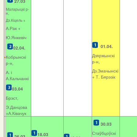
27.03
Маларыцкі р-
н,
Дз.Кіцель +
А.Рак +
Ю.Янкевіч
01.04.
02.04.
Дзяржынскі
Кобрынскі
р-н,
р-н,
Дз.Змачынскі
А. і
+
Т. Бярэзік
А.Кальчанкі
03.04
Брэст,
Э.Данцова
+А.Ківачук
30.03
Стаўбцоўскі
18.03
26.03