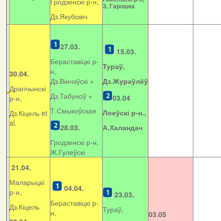
Гродзенскі р-н,
З. Гарошка
Дз.Якубовіч
27.03.
15.03.
Бераставіцкі р-
Тураў,
н,
30.04.
Дз.Вінчэўскі +
Дз.Жураўлёў
Драгічынскі
Дз.Табуноў +
03.04
р-н,
Т.Смыкоўская
Лоеўскі р-н.,
Дз.Кіцель et
al.
28.03.
А.Халандач
Гродзенскі р-н,
Ж.Гулеўскі
21.04.
Маларыцкі
04.04.
р-н,
23.03.
Бераставіцкі р-
Дз.Кіцель
Тураў,
н,
03.05