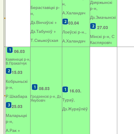
Дзяржынскі
н,
Бераставіцкі р-
р-н,
А.Халандач
н,
Дз.Змачынскі
Дз.Вінчэўскі +
03.04
27.03
Дз.Табуноў +
Лоеўскі р-н.,
Мінскі р-н, С
Т.Смыкоўская
А.Халандач
Каспяровіч
06.03
Камянецкі р-н,
В.Пракапчук
15.03
Кобрыньскі
р-н,
08.03
16.03.
Р.Шкабара
Гродзенскі р-н, Дз.
Тураў,
Якубовіч
25.03
Дз.Жураўлёў
Маларыцкі
р-н,
А.Рак +