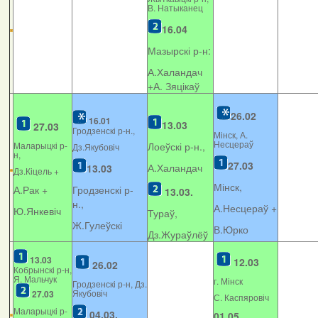
В. Натыканец
16.04
Мазырскі р-н:
А.Халандач
+
А. Зяцікаў
26.02
16.01
13.03
27.03
Гродзенскі р-н.,
Мінск, А.
Несцераў
Маларыцкі р-
Лоеўскі р-н.,
Дз.Якубовіч
н,
27.03
А.Халандач
13.03
Дз.Кіцель +
Мінск,
А.Рак +
Гродзенскі р-
13.03.
н.,
А.Несцераў +
Ю.Янкевіч
Тураў,
Ж.Гулеўскі
В.Юрко
Дз.Жураўлёў
13.03
12.03
26.02
Кобрынскі р-н,
Я. Мальчук
г. Мінск
Гродзенскі р-н, Дз.
Якубовіч
27.03
С. Каспяровіч
Маларыцкі р-
04.03.
01.05