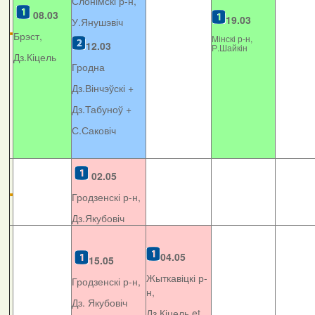
Слонімскі р-н,
08.03
19.03
У.Янушэвіч
Брэст,
Мінскі р-н,
12.03
Р.Шайкін
Дз.Кіцель
Гродна
Дз.Вінчэўскі +
Дз.Табуноў +
С.Саковіч
02.05
Гродзенскі р-н,
Дз.Якубовіч
04.05
15.05
Жыткавіцкі р-
Гродзенскі р-н,
н,
Дз. Якубовіч
Дз.Кіцель et