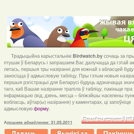
Традыцыйна карыстальнікі
Birdwatch
.
by
сочаць за пр
птушак ў Беларусь і запрашаем Вас далучацца да гэтай акц
летась, першыя тры назіранні для кожнай з абласцей буд
заносіцца ў адмысловую табліцу. Пры гэтым новыя назіран
першыя рэгістрацыі для Беларусі будуць адзначацца знач
таго, каб Вашае назіранне трапіла ў табліцу, пакіньце пра
інфармацыю (від, дзень, месца – бліжэйшы населены пункт
вобласць, аўтар(ы) назірання) у каментарах, ці запоўніце
адмысловую
форму
.
А
пошняе абнаўленне
:
31.05.2011