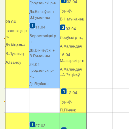
02.04.
Гродзенскі р-н
Тураў,
Дз.Вінчэўскі +
В.Гуменны
В.Натыканец
29.04.
11.04.
03.04
Івацевіцкі р-
Бераставіцкі р-
н,
Лоеўскі р-н.,
н
Дз.Кіцель+
А.Халандач
Дз.Вінчэўскі +
В.Лукшыц+
16.04
В.Гуменны
Мазырскі р-н
А.Іваноў
24.04
А.Халандач
Гродзенскі р-
+
А.Зяцікаў
н.,
Дз.Якубовіч
12.04.
Тураў,
П.Пінчук
27.03