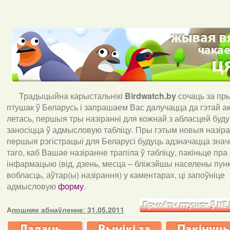
Традыцыйна карыстальнікі
Birdwatch
.
by
сочаць за пр
птушак ў Беларусь і запрашаем Вас далучацца да гэтай акц
летась, першыя тры назіранні для кожнай з абласцей буд
заносіцца ў адмысловую табліцу. Пры гэтым новыя назіран
першыя рэгістрацыі для Беларусі будуць адзначацца знач
таго, каб Вашае назіранне трапіла ў табліцу, пакіньце пра
інфармацыю (від, дзень, месца – бліжэйшы населены пункт
вобласць, аўтар(ы) назірання) у каментарах, ці запоўніце
адмысловую
форму
.
А
пошняе абнаўленне
:
31.05.2011