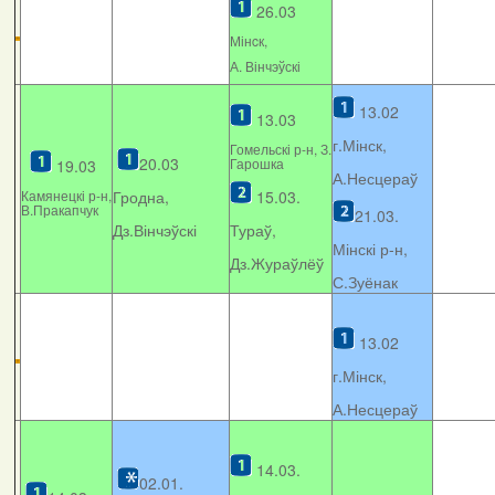
26.03
Мінcк,
А. Вінчэўскі
13.02
13.03
г.Мінск,
Гомельскі р-н, З.
20.03
Гарошка
19.03
А.Несцераў
Камянецкі р-н,
Гродна,
15.03.
В.Пракапчук
21.03.
Дз.Вінчэўскі
Тураў,
Мінскі р-н,
Дз.Жураўлёў
С.Зуёнак
13.02
г.Мінск,
А.Несцераў
14.03.
02.01.