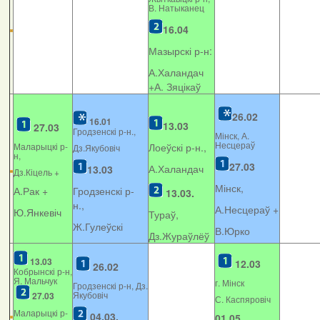
В. Натыканец
16.04
Мазырскі р-н:
А.Халандач
+
А. Зяцікаў
26.02
16.01
13.03
27.03
Гродзенскі р-н.,
Мінск, А.
Несцераў
Маларыцкі р-
Лоеўскі р-н.,
Дз.Якубовіч
н,
27.03
А.Халандач
13.03
Дз.Кіцель +
Мінск,
А.Рак +
Гродзенскі р-
13.03.
н.,
А.Несцераў +
Ю.Янкевіч
Тураў,
Ж.Гулеўскі
В.Юрко
Дз.Жураўлёў
13.03
12.03
26.02
Кобрынскі р-н,
Я. Мальчук
г. Мінск
Гродзенскі р-н, Дз.
Якубовіч
27.03
С. Каспяровіч
Маларыцкі р-
04.03.
01.05