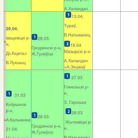
А.Халандач
13.04.
Тураў,
29.04.
В.Натыканец
Івацевіцкі р-
28.03.
н,
16.04
Гродзенскі р-н,
Мазырскі р-н
Дз.Кіцель+
Ж.Гулеўскі
А.Халандач
В.Лукшыц
+
А.Зяцікаў
27.03
Гомельскі р-
н,
31.03
З. Гарошка
Кобрынскі
р-н,
28.03
28.03.
А.Кальчанка
Жыткавіцкі р-
Гродзенскі р-н,
н,
21.04.
Ж.Гулеўскі
В.Натыканец