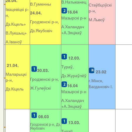
28.04.
В.Натыканец
В.Гуменны
Стаўбцоўскі
Івацевіцкі р-
р-н,
16.04
24.04.
н,
Мазырскі р-н
М.Львоў
Гродзенскі р-н,
Дз.Кіцель+
А.Халандач
Дз.Якубовіч
+
А.Зяцікаў
В.Лукшыц+
А.Іваноў
12.03.
21.04.
Тураў,
30.03.
23.02
Маларыцкі
Дз.Жураўлёў
Гродзенскі р-н,
р-н,
г.Мінск,
16.04
Багдановіч І.
Ж.Гулеўскі
Дз.Кіцель
Мазырскі р-н
А.Халандач
+
А.Зяцікаў
08.03
13.03.
Гродзенскі р-н, Дз.
Якубовіч
Тураў,