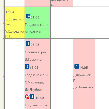
al.
16.04.
01.03.
Кобрынскі
р-н,
Гродзенскі р-н,
А.Кальчанка
М.Гулінскі
et al.
06.05
Слонімскі р-н,
В.Гуменны
15.05
14.05
Гродзенскі р-н,
Дзяржынскі
р-н,
С.Чарапіца,
Дз.Змачынскі
Дз.Якубовіч
19.05
Гродзенскі р-н,