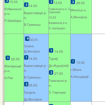
15.03
13.03
28.03
14.03
Кобрыньскі
Гомельскі р-н, З.
Мінскі р-н,
Гарошка
Бераставіцкі р-
р-н,
А.Вінчэўскі
н,
15.03
Р.Шкабара
Кармянскі р-н,
В.Гуменны
А. Xаландач
02.01.
Гродна,
14.03.
Дз.Вінчэўскі
14.03
Тураў,
26.03.
13.02
Бераставіцкі р-
Дз.Жураўлёў
Маларыцкі
г.Мінск,
н,
р-н,
27.03
А.Несцераў
В.Гуменны
А.Рак
Гомельскі р-
25.03.
н,
Гродна,
З. Гарошка
Дз.Вінчэўскі