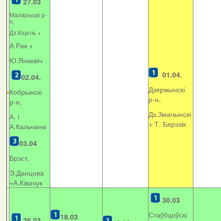
27.03
Маларыцкі р-
н,
Дз.Кіцель +
А.Рак +
Ю.Янкевіч
01.04.
02.04.
Дзяржынскі
Кобрынскі
р-н,
р-н,
Дз.Змачынскі
А. і
+
Т. Бярэзік
А.Кальчанкі
03.04
Брэст,
Э.Данцова
+А.Ківачук
30.03
Стаўбцоўскі
18.03
26.03