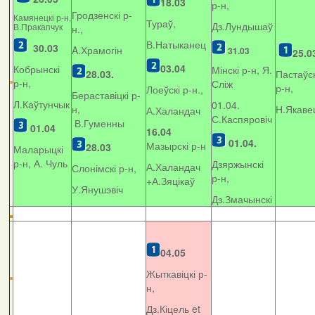
18.03
р-н,
Гродзенскі р-
Камянецкі р-н,
Тураў,
Дз.Лундышаў
В.Пракапчук
н.,
В.Натыканец
30.03
A.Храмогін
31.03
25.0
03.04
Кобрынскі
Мінскі р-н, Я.
28.03.
Пастаўск
р-н,
Сліж
р-н,
Лоеўскі р-н.,
Бераставіцкі р-
Л.Каўтунчык
01.04.
н,
Н.Якаве
А.Халандач
С.Каспяровіч
В.Гуменны
01.04
16.04
01.04.
Мазырскі р-н
28.03
Маларыцкі
р-н, А. Чуль
Дзяржынскі
А.Халандач
Слонімскі р-н,
р-н,
+
А.Зяцікаў
У.Янушэвіч
Дз.Змачынскі
04.05
Жыткавіцкі р-
н,
Дз.Кіцель et