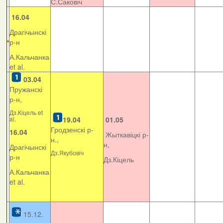
С.Саковіч
16.04
Драгічынскі
р-н
А.Кальчанка
et al.
03.04
Пружанскі
р-н,
Дз.Кіцель et
al.
19.04
01.05
Гродзенскі р-
16.04
Жыткавіцкі р-
н.,
н,
Драгічынскі
Дз.Якубовіч
р-н
Дз.Кіцель
А.Кальчанка
et al.
15.12.