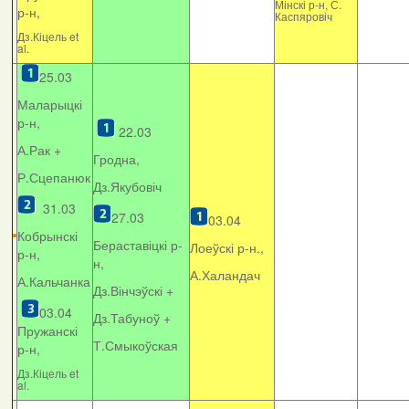
Мінскі р-н, С.
р-н,
Каспяровіч
Дз.Кіцель et
al.
25.03
Маларыцкі
р-н,
22.03
А.Рак +
Гродна,
Р.Сцепанюк
Дз.Якубовіч
31.03
27.03
03.04
Кобрынскі
Бераставіцкі р-
Лоеўскі р-н.,
р-н,
н,
А.Халандач
А.Кальчанка
Дз.Вінчэўскі +
03.04
Дз.Табуноў +
Пружанскі
Т.Смыкоўская
р-н,
Дз.Кіцель et
al.