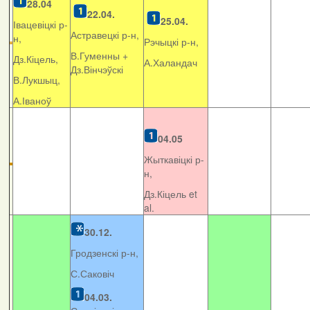
28.04
22.04.
25.04.
Івацевіцкі р-
Астравецкі р-н,
н,
Рэчыцкі р-н,
В.Гуменны +
Дз.Кіцель,
А.Халандач
Дз.Вінчэўскі
В.Лукшыц,
А.Іваноў
04.05
Жыткавіцкі р-
н,
Дз.Кіцель et
al.
30.12.
Гродзенскі р-н,
С.Саковіч
04.03.