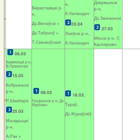
Дзяржынскі
н,
Бераставіцкі р-
р-н,
А.Халандач
н,
Дз.Змачынскі
Дз.Вінчэўскі +
03.04
27.03
Дз.Табуноў +
Лоеўскі р-н.,
Мінскі р-н, С
Т.Смыкоўская
А.Халандач
Каспяровіч
06.03
Камянецкі р-н,
В.Пракапчук
15.03
Кобрыньскі
р-н,
08.03
16.03.
Р.Шкабара
Гродзенскі р-н, Дз.
Тураў,
Якубовіч
25.03
Дз.Жураўлёў
Маларыцкі
р-н,
А.Рак +