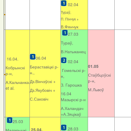
02.04
Тураў,
П. Пінчук +
В.Фянчук
27.03
Тураў,
В.Натыканец
06.04
16.04.
02.04
01.05
Бераставіцкі р-
Кобрынскі
Гомельскі р-
н.,
р-н,
Стаўбцоўскі
н,
р-н,
Дз.Вінчэўскі +
А.Кальчанка
З. Гарошка
et al.
М.Львоў
Дз.Якубовіч +
16.04
С.Саковіч
Мазырскі р-н
А.Халандач
+
А.Зяцікаў
25.03
28.03
25.04.
Маларыцкі