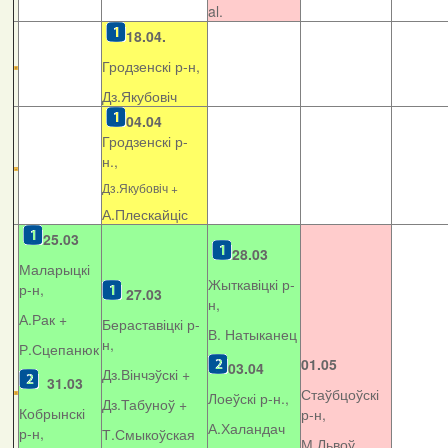
al.
18.04.
Гродзенскі р-н,
Дз.Якубовіч
04.04
Гродзенскі р-
н.,
Дз.Якубовіч +
А.Плескайціс
25.03
28.03
Маларыцкі
Жыткавіцкі р-
р-н,
27.03
н,
А.Рак +
Бераставіцкі р-
В. Натыканец
н,
Р.Сцепанюк
01.05
03.04
Дз.Вінчэўскі +
31.03
Стаўбцоўскі
Лоеўскі р-н.,
Дз.Табуноў +
Кобрынскі
р-н,
А.Халандач
р-н,
Т.Смыкоўская
М.Львоў