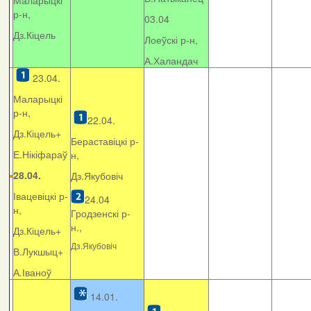
Маларыцкі
р-н,
03.04
Дз.Кіцель
Лоеўскі р-н,
А.Халандач
23.04.
Маларыцкі
р-н,
22.04.
Дз.Кіцель+
Бераставіцкі р-
Е.Нікіфараў
н,
28.04.
Дз.Якубовіч
Івацевіцкі р-
24.04
н,
Гродзенскі р-
н.,
Дз.Кіцель+
Дз.Якубовіч
В.Лукшыц+
А.Іваноў
14.01.