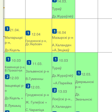
14.03.
Тураў
Дз.Жураўлёў
21.04.
16.04
12.04
Маларыцкі
Мазырскі р-н
Гродзенскі р-н,
р-н,
Дз.Якубовіч
А.Халандач
Дз.Кіцель
+
А.Зяцікаў
10.03
10.03
11.03.
Камянецкі р-н,
Тураў
В.Пракапчук
Зэльвенскі р-н
12.03.
Дз.Жураўлёў
12.03
В.Гуменны
Дзяржынскі
+А.Парейка
Івацевіцкі р-
р-н
12.03.
н
13.03
Дз.
Гродзенскі р-н
Дз.Кіцель +
Лоеўскі р-н.,
Змачынскі
Ж. Гулеўскі +
В.Лукшыц
А.Халандач
С.Чарапіца