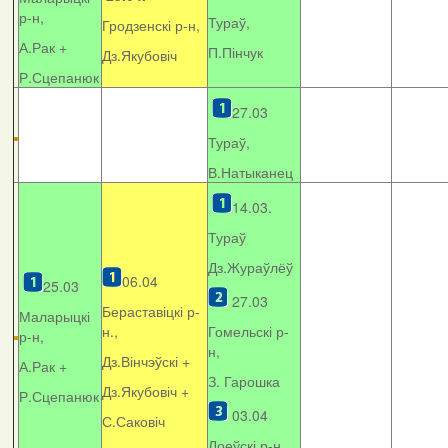
р-н,
Тураў,
Гродзенскі р-н,
А.Рак +
П.Пінчук
Дз.Якубовіч
Р.Сцепанюк
27.03
Тураў,
В.Натыканец
14.03.
Тураў
Дз.Жураўлёў
06.04
25.03
27.03
Бераставіцкі р-
Маларыцкі
н.,
Гомельскі р-
р-н,
н,
Дз.Вінчэўскі +
А.Рак +
З. Гарошка
Дз.Якубовіч +
Р.Сцепанюк
03.04
С.Саковіч
Лоеўскі р-н.,