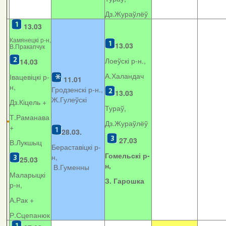
Дз.Жураўлёў
13.03
Камянецкі р-н,
13.03
В.Пракапчук
Лоеўскі р-н.,
14.03
А.Халандач
Івацевіцкі р-
11.01
н,
Гродзенскі р-н.,
13.03
Ж.Гулеўскі
Дз.Кіцель +
Тураў,
Т.Раманава
Дз.Жураўлёў
+
28.03.
27.03
В.Лукшыц
Бераставіцкі р-
Гомельскі р-
н,
25.03
н,
В.Гуменны
Маларыцкі
З. Гарошка
р-н,
А.Рак +
Р.Сцепанюк