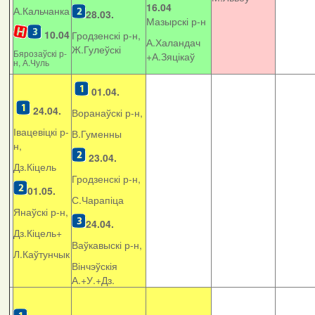
16.04
А.Кальчанка
28.03.
Мазырскі р-н
10.04
Гродзенскі р-н,
А.Халандач
Ж.Гулеўскі
Бярозаўскі р-
+
А.Зяцікаў
н, А.Чуль
01.04.
24.04.
Воранаўскі р-н,
Івацевіцкі р-
В.Гуменны
н,
23.04.
Дз.Кіцель
Гродзенскі р-н,
01.05.
С.Чарапіца
Янаўскі р-н,
24.04.
Дз.Кіцель+
Ваўкавыскі р-н,
Л.Каўтунчык
Вінчэўскія
А.+У.+Дз.