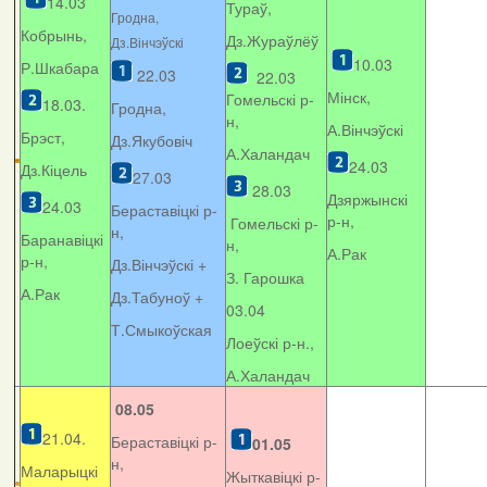
14.03
Тураў,
Гродна,
Кобрынь,
Дз.Жураўлёў
Дз.Вінчэўскі
10.03
Р.Шкабара
22.03
22.03
Мінск,
Гомельскі р-
18.03.
Гродна,
н,
А.Вінчэўскі
Брэст,
Дз.Якубовіч
А.Халандач
24.03
Дз.Кіцель
27.03
28.03
Дзяржынскі
24.03
Бераставіцкі р-
р-н,
Гомельскі р-
н,
Баранавіцкі
н,
А.Рак
р-н,
Дз.Вінчэўскі +
З. Гарошка
А.Рак
Дз.Табуноў +
03.04
Т.Смыкоўская
Лоеўскі р-н.,
А.Халандач
08.05
21.04.
Бераставіцкі р-
01.05
н,
Маларыцкі
Жыткавіцкі р-