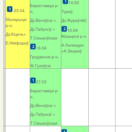
14.03
Бераставіцкі р-
23.04.
н,
Тураў,
Маларыцкі
Дз.Вінчэўскі +
Дз.Жураўлёў
р-н,
Дз.Табуноў +
16.04
Дз.Кіцель+
Мазырскі р-н
Т.Смыкоўская
Е.Нікіфараў
А.Халандач
16.04
+
А.Зяцікаў
Гродзенскі р-н,
Ж.Гулеўскі
27.03
Бераставіцкі р-
н,
Дз.Вінчэўскі +
Дз.Табуноў +
Т.Смыкоўская