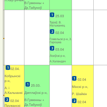
В.Гуменны +
Дз.Табуноў
25.03
Тураў, В.
Натыканец
02.04
Гомельскі р-н, З.
Гарошка
03.04
Лоеўскі р-н,
А.Халандач
02.04.
Кобрынскі
02.04
р-н,
25.03.
Мінскі р-н,
А. і
А.Кальчанкі
Дзятлаўскі р-н,
Р. Шайкін
В.Гуменны +
02.04
02.04
Дз.Табуноў
Пружанскі