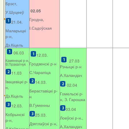
Брэст,
02.05
У.Шуцееў
Гродна,
21.04.
І.Садоўская
Маларыцкі
р-н,
Дз.Кіцель
06.03
12.03.
Камянецкі р-н,
27.03
Гродзенскі р-н
В.Пракапчук
Рэчыцкі р-н
С.Чарапіца
11.03
А.Халандач
Івацевіцкі р-
14.03.
02.04
н,
Бераставіцкі р-
Гомельскі р-
Дз.Кіцель
н
н, З. Гарошка
В.Гуменны
12.03.
03.04
Кобрынскі
25.03.
Лоеўскі р-н.,
р-н,
Дзятлаўскі р-н,
А.Халандач
Л.Каўтунчык