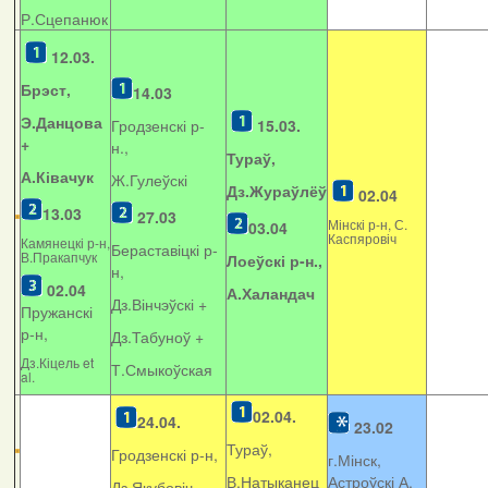
Р.Сцепанюк
12.03.
Брэст,
14.03
Э.Данцова
Гродзенскі р-
15.03.
+
н.,
Тураў,
А.Ківачук
Ж.Гулеўскі
Дз.Жураўлёў
02.04
13.03
27.03
Мінскі р-н, С.
03.04
Каспяровіч
Камянецкі р-н,
Бераставіцкі р-
В.Пракапчук
Лоеўскі р-н.,
н,
02.04
А.Халандач
Дз.Вінчэўскі +
Пружанскі
р-н,
Дз.Табуноў +
Дз.Кіцель et
Т.Смыкоўская
al.
02.04.
24.04.
23.02
Тураў,
Гродзенскі р-н,
г.Мінск,
В.Натыканец
Астроўскі А.
Дз.Якубовіч