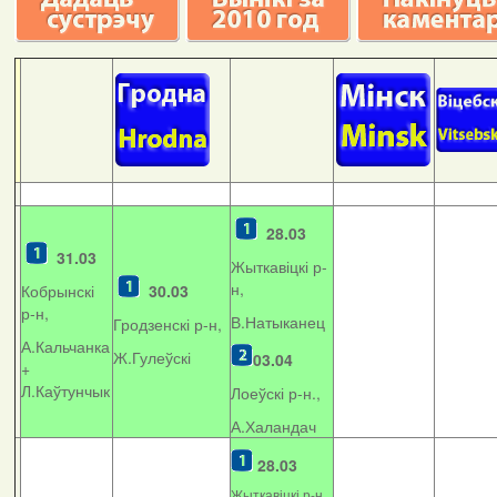
28.03
31.03
Жыткавіцкі р-
н,
Кобрынскі
30.03
р-н,
В.Натыканец
Гродзенскі р-н,
А.Кальчанка
Ж.Гулеўскі
03.04
+
Л.Каўтунчык
Лоеўскі р-н.,
А.Халандач
28.03
Жыткавіцкі р-н,