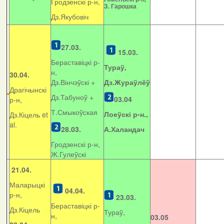
Гродзенскі р-н,
З. Гарошка
Дз.Якубовіч
27.03.
15.03.
Бераставіцкі р-
Тураў,
н,
30.04.
Дз.Вінчэўскі +
Дз.Жураўлёў
Драгічынскі
Дз.Табуноў +
03.04
р-н,
Т.Смыкоўская
Лоеўскі р-н.,
Дз.Кіцель et
al.
28.03.
А.Халандач
Гродзенскі р-н,
Ж.Гулеўскі
21.04.
Маларыцкі
04.04.
р-н,
23.03.
Бераставіцкі р-
Дз.Кіцель
Тураў,
н,
03.05