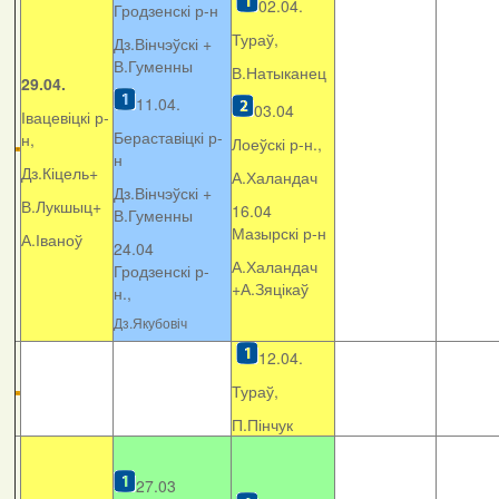
02.04.
Гродзенскі р-н
Тураў,
Дз.Вінчэўскі +
В.Гуменны
В.Натыканец
29.04.
11.04.
03.04
Івацевіцкі р-
Бераставіцкі р-
н,
Лоеўскі р-н.,
н
Дз.Кіцель+
А.Халандач
Дз.Вінчэўскі +
В.Лукшыц+
16.04
В.Гуменны
Мазырскі р-н
А.Іваноў
24.04
А.Халандач
Гродзенскі р-
+
А.Зяцікаў
н.,
Дз.Якубовіч
12.04.
Тураў,
П.Пінчук
27.03