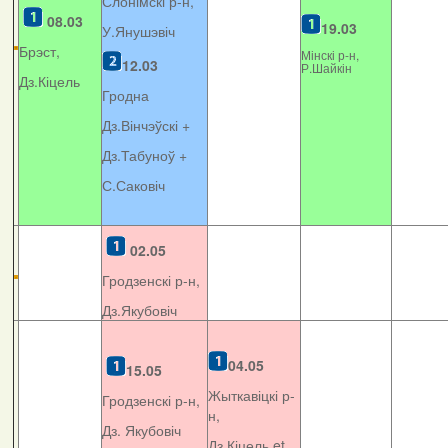
Слонімскі р-н,
08.03
19.03
У.Янушэвіч
Брэст,
Мінскі р-н,
12.03
Р.Шайкін
Дз.Кіцель
Гродна
Дз.Вінчэўскі +
Дз.Табуноў +
С.Саковіч
02.05
Гродзенскі р-н,
Дз.Якубовіч
04.05
15.05
Жыткавіцкі р-
Гродзенскі р-н,
н,
Дз. Якубовіч
Дз.Кіцель et