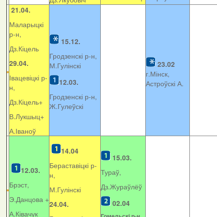
21.04.
Маларыцкі
р-н,
15.12.
Дз.Кіцель
Гродзенскі р-н,
29.04.
23.02
М.Гулінскі
г.Мінск,
Івацевіцкі р-
12.03.
Астроўскі А.
н,
Гродзенскі р-н,
Дз.Кіцель+
Ж.Гулеўскі
В.Лукшыц+
А.Іваноў
14.04
15.03.
Бераставіцкі р-
12.03.
Тураў,
н,
Брэст,
Дз.Жураўлёў
М.Гулінскі
Э.Данцова +
02.04
24.04.
А.Ківачук
Гомельскі р-н,