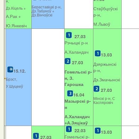
н,
Бераставіцкі р-н,
Дз.Кіцель +
Стаўбцоўскі
Дз.Табуноў +
р-н,
Дз.Вінчэўскі
А.Рак +
М.Львоў
Ю.Янкевіч
27.03
Рэчыцкі р-н
А.Халандач
13.03
27.03
Дзяржынскі
р-н,
15.12.
Гомельскі р-
н, З.
Брэст,
Дз.Змачынскі
Гарошка
У.Шуцееў
27.03
16.04
Мінскі р-н, С
Мазырскі р-
Каспяровіч
н
А.Халандач
+
А.Зяцікаў
22.03
13.03
Гомельскі р-
27.03