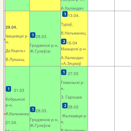
А.Халандач
13.04.
Тураў,
29.04.
В.Натыканец
Івацевіцкі р-
28.03.
н,
16.04
Гродзенскі р-н,
Мазырскі р-н
Дз.Кіцель+
Ж.Гулеўскі
А.Халандач
В.Лукшыц
+
А.Зяцікаў
27.03
Гомельскі р-
н,
31.03
З. Гарошка
Кобрынскі
р-н,
28.03
28.03.
А.Кальчанка
Жыткавіцкі р-
Гродзенскі р-н,
н,
21.04.
Ж.Гулеўскі
В.Натыканец