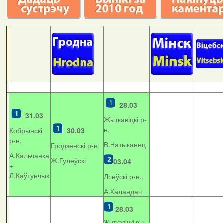
28.03
31.03
Жыткавіцкі р-
н,
Кобрынскі
30.03
р-н,
В.Натыканец
Гродзенскі р-н,
А.Кальчанка
Ж.Гулеўскі
03.04
+
Л.Каўтунчык
Лоеўскі р-н.,
А.Халандач
28.03
Жыткавіцкі р-н,