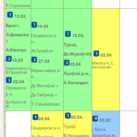
Р.Сцепанюк
12.03.
Брэст,
14.03
Э.Данцова
Гродзенскі р-
15.03.
+
н.,
Тураў,
А.Ківачук
Ж.Гулеўскі
Дз.Жураўлёў
02.04
13.03
27.03
Мінскі р-н, С.
03.04
Каспяровіч
Камянецкі р-н,
Бераставіцкі р-
В.Пракапчук
Лоеўскі р-н.,
н,
02.04
А.Халандач
Дз.Вінчэўскі +
Пружанскі
р-н,
Дз.Табуноў +
Дз.Кіцель et
Т.Смыкоўская
al.
02.04.
24.04.
23.02
Тураў,
Гродзенскі р-н,
г.Мінск,
В.Натыканец
Астроўскі А.
Дз.Якубовіч