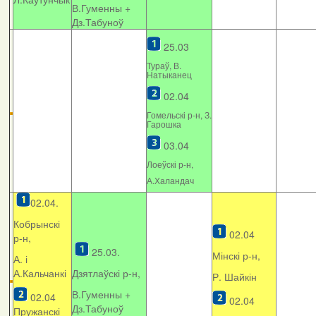
В.Гуменны +
Дз.Табуноў
25.03
Тураў, В.
Натыканец
02.04
Гомельскі р-н, З.
Гарошка
03.04
Лоеўскі р-н,
А.Халандач
02.04.
Кобрынскі
02.04
р-н,
25.03.
Мінскі р-н,
А. і
А.Кальчанкі
Дзятлаўскі р-н,
Р. Шайкін
В.Гуменны +
02.04
02.04
Дз.Табуноў
Пружанскі