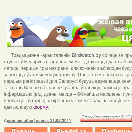
Традыцыйна карыстальнікі
Birdwatch
.
by
сочаць за пр
птушак ў Беларусь і запрашаем Вас далучацца да гэтай акц
летась, першыя тры назіранні для кожнай з абласцей буд
заносіцца ў адмысловую табліцу. Пры гэтым новыя назіран
першыя рэгістрацыі для Беларусі будуць адзначацца знач
таго, каб Вашае назіранне трапіла ў табліцу, пакіньце пра
інфармацыю (від, дзень, месца – бліжэйшы населены пункт
вобласць, аўтар(ы) назірання) у каментарах, ці запоўніце
адмысловую
форму
.
А
пошняе абнаўленне
:
31.05.2011