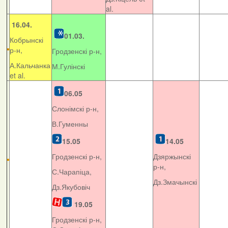
al.
16.04.
01.03.
Кобрынскі
р-н,
Гродзенскі р-н,
А.Кальчанка
М.Гулінскі
et al.
06.05
Слонімскі р-н,
В.Гуменны
15.05
14.05
Гродзенскі р-н,
Дзяржынскі
р-н,
С.Чарапіца,
Дз.Змачынскі
Дз.Якубовіч
19.05
Гродзенскі р-н,