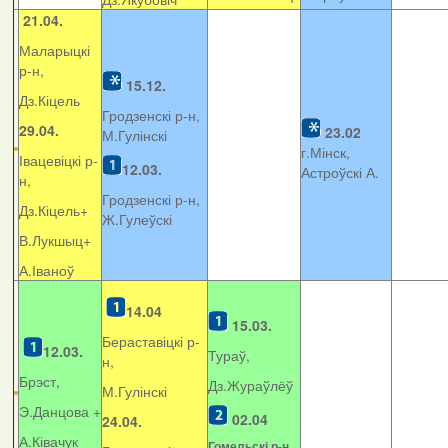
21.04.
Маларыцкі
р-н,
15.12.
Дз.Кіцель
Гродзенскі р-н,
29.04.
23.02
М.Гулінскі
г.Мінск,
Івацевіцкі р-
12.03.
Астроўскі А.
н,
Гродзенскі р-н,
Дз.Кіцель+
Ж.Гулеўскі
В.Лукшыц+
А.Іваноў
14.04
15.03.
Бераставіцкі р-
12.03.
Тураў,
н,
Брэст,
Дз.Жураўлёў
М.Гулінскі
Э.Данцова +
02.04
24.04.
А.Ківачук
Гомельскі р-н,