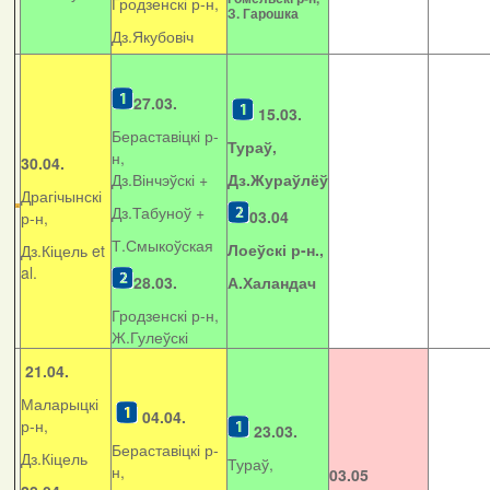
Гродзенскі р-н,
З. Гарошка
Дз.Якубовіч
27.03.
15.03.
Бераставіцкі р-
Тураў,
н,
30.04.
Дз.Вінчэўскі +
Дз.Жураўлёў
Драгічынскі
Дз.Табуноў +
03.04
р-н,
Т.Смыкоўская
Лоеўскі р-н.,
Дз.Кіцель et
al.
28.03.
А.Халандач
Гродзенскі р-н,
Ж.Гулеўскі
21.04.
Маларыцкі
04.04.
р-н,
23.03.
Бераставіцкі р-
Дз.Кіцель
Тураў,
н,
03.05