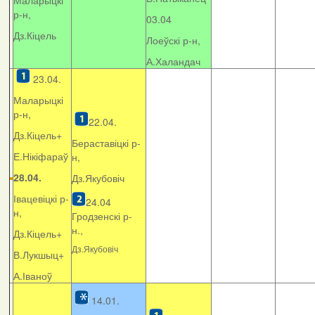
Маларыцкі
р-н,
03.04
Дз.Кіцель
Лоеўскі р-н,
А.Халандач
23.04.
Маларыцкі
р-н,
22.04.
Дз.Кіцель+
Бераставіцкі р-
Е.Нікіфараў
н,
28.04.
Дз.Якубовіч
Івацевіцкі р-
24.04
н,
Гродзенскі р-
н.,
Дз.Кіцель+
Дз.Якубовіч
В.Лукшыц+
А.Іваноў
14.01.