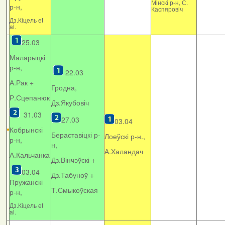
Мінскі р-н, С.
р-н,
Каспяровіч
Дз.Кіцель et
al.
25.03
Маларыцкі
р-н,
22.03
А.Рак +
Гродна,
Р.Сцепанюк
Дз.Якубовіч
31.03
27.03
03.04
Кобрынскі
Бераставіцкі р-
Лоеўскі р-н.,
р-н,
н,
А.Халандач
А.Кальчанка
Дз.Вінчэўскі +
03.04
Дз.Табуноў +
Пружанскі
Т.Смыкоўская
р-н,
Дз.Кіцель et
al.