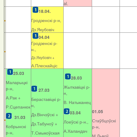
al.
18.04.
Гродзенскі р-н,
Дз.Якубовіч
04.04
Гродзенскі р-
н.,
Дз.Якубовіч +
А.Плескайціс
25.03
28.03
Маларыцкі
Жыткавіцкі р-
р-н,
27.03
н,
А.Рак +
Бераставіцкі р-
В. Натыканец
н,
Р.Сцепанюк
01.05
03.04
Дз.Вінчэўскі +
31.03
Стаўбцоўскі
Лоеўскі р-н.,
Дз.Табуноў +
Кобрынскі
р-н,
А.Халандач
р-н,
Т.Смыкоўская
М.Львоў