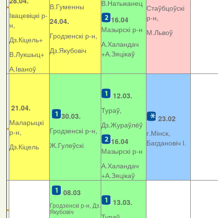
28.04.
В.Натыканец
В.Гуменны
Стаўбцоўскі
Івацевіцкі р-
р-н,
16.04
24.04.
н,
Мазырскі р-н
М.Львоў
Гродзенскі р-н,
Дз.Кіцель+
А.Халандач
Дз.Якубовіч
+
А.Зяцікаў
В.Лукшыц+
А.Іваноў
12.03.
21.04.
Тураў,
30.03.
23.02
Маларыцкі
Дз.Жураўлёў
Гродзенскі р-н,
р-н,
г.Мінск,
16.04
Багдановіч І.
Ж.Гулеўскі
Дз.Кіцель
Мазырскі р-н
А.Халандач
+
А.Зяцікаў
08.03
13.03.
Гродзенскі р-н, Дз.
Якубовіч
Тураў,