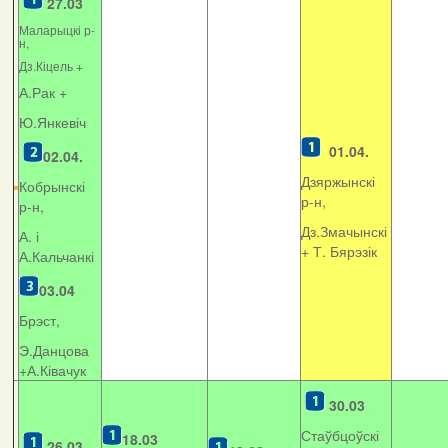
27.03
Маларыцкі р-
н,
Дз.Кіцель +
А.Рак +
Ю.Янкевіч
01.04.
02.04.
Дзяржынскі
Кобрынскі
р-н,
р-н,
Дз.Змачынскі
А. і
+
Т. Бярэзік
А.Кальчанкі
03.04
Брэст,
Э.Данцова
+А.Ківачук
30.03
Стаўбцоўскі
18.03
26.03