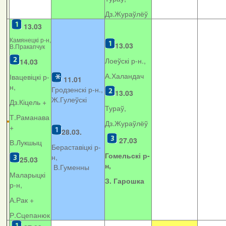
Дз.Жураўлёў
13.03
Камянецкі р-н,
13.03
В.Пракапчук
Лоеўскі р-н.,
14.03
А.Халандач
Івацевіцкі р-
11.01
н,
Гродзенскі р-н.,
13.03
Ж.Гулеўскі
Дз.Кіцель +
Тураў,
Т.Раманава
Дз.Жураўлёў
+
28.03.
27.03
В.Лукшыц
Бераставіцкі р-
Гомельскі р-
н,
25.03
н,
В.Гуменны
Маларыцкі
З. Гарошка
р-н,
А.Рак +
Р.Сцепанюк