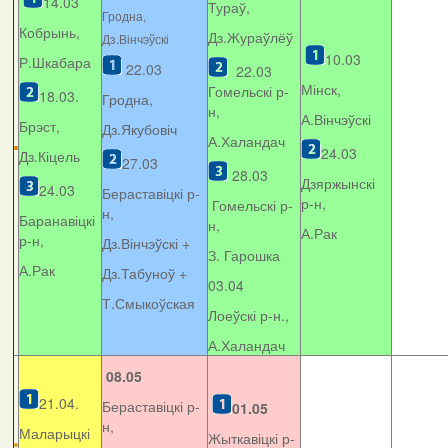
14.03
Тураў,
Гродна,
Кобрынь,
Дз.Жураўлёў
Дз.Вінчэўскі
10.03
Р.Шкабара
22.03
22.03
Мінск,
Гомельскі р-
18.03.
Гродна,
н,
А.Вінчэўскі
Брэст,
Дз.Якубовіч
А.Халандач
24.03
Дз.Кіцель
27.03
28.03
Дзяржынскі
24.03
Бераставіцкі р-
р-н,
Гомельскі р-
н,
Баранавіцкі
н,
А.Рак
р-н,
Дз.Вінчэўскі +
З. Гарошка
А.Рак
Дз.Табуноў +
03.04
Т.Смыкоўская
Лоеўскі р-н.,
А.Халандач
08.05
21.04.
Бераставіцкі р-
01.05
н,
Маларыцкі
Жыткавіцкі р-