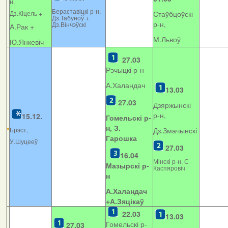
н,
Бераставіцкі р-н,
Дз.Кіцель +
Стаўбцоўскі
Дз.Табуноў +
р-н,
Дз.Вінчэўскі
А.Рак +
М.Львоў
Ю.Янкевіч
27.03
Рэчыцкі р-н
А.Халандач
13.03
27.03
Дзяржынскі
р-н,
15.12.
Гомельскі р-
н, З.
Брэст,
Дз.Змачынскі
Гарошка
У.Шуцееў
27.03
16.04
Мінскі р-н, С
Мазырскі р-
Каспяровіч
н
А.Халандач
+
А.Зяцікаў
22.03
13.03
Гомельскі р-
27.03