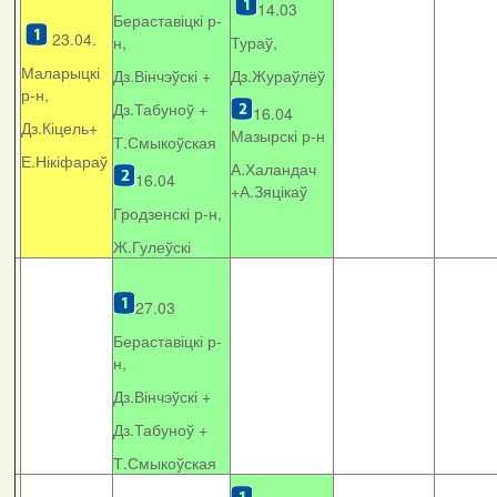
14.03
Бераставіцкі р-
23.04.
н,
Тураў,
Маларыцкі
Дз.Вінчэўскі +
Дз.Жураўлёў
р-н,
Дз.Табуноў +
16.04
Дз.Кіцель+
Мазырскі р-н
Т.Смыкоўская
Е.Нікіфараў
А.Халандач
16.04
+
А.Зяцікаў
Гродзенскі р-н,
Ж.Гулеўскі
27.03
Бераставіцкі р-
н,
Дз.Вінчэўскі +
Дз.Табуноў +
Т.Смыкоўская