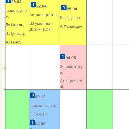
28.04
22.04.
25.04.
Івацевіцкі р-
Астравецкі р-н,
н,
Рэчыцкі р-н,
В.Гуменны +
Дз.Кіцель,
А.Халандач
Дз.Вінчэўскі
В.Лукшыц,
А.Іваноў
04.05
Жыткавіцкі р-
н,
Дз.Кіцель et
al.
30.12.
Гродзенскі р-н,
С.Саковіч
04.03.