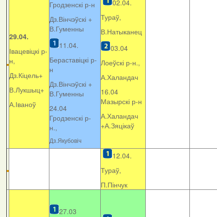
02.04.
Гродзенскі р-н
Тураў,
Дз.Вінчэўскі +
В.Гуменны
В.Натыканец
29.04.
11.04.
03.04
Івацевіцкі р-
Бераставіцкі р-
н,
Лоеўскі р-н.,
н
Дз.Кіцель+
А.Халандач
Дз.Вінчэўскі +
В.Лукшыц+
16.04
В.Гуменны
Мазырскі р-н
А.Іваноў
24.04
А.Халандач
Гродзенскі р-
+
А.Зяцікаў
н.,
Дз.Якубовіч
12.04.
Тураў,
П.Пінчук
27.03