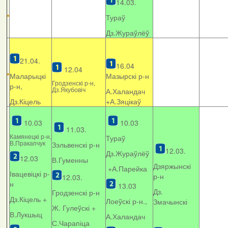
14.03.
Тураў
Дз.Жураўлёў
21.04.
16.04
12.04
Маларыцкі
Мазырскі р-н
Гродзенскі р-н,
р-н,
Дз.Якубовіч
А.Халандач
Дз.Кіцель
+
А.Зяцікаў
10.03
10.03
11.03.
Камянецкі р-н,
Тураў
В.Пракапчук
Зэльвенскі р-н
12.03.
Дз.Жураўлёў
12.03
В.Гуменны
Дзяржынскі
+А.Парейка
Івацевіцкі р-
р-н
12.03.
н
13.03
Дз.
Гродзенскі р-н
Дз.Кіцель +
Лоеўскі р-н.,
Змачынскі
Ж. Гулеўскі +
В.Лукшыц
А.Халандач
С.Чарапіца