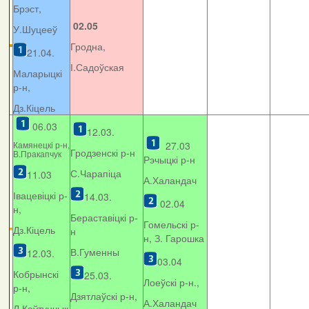
Брэст,
02.05
У.Шуцееў
Гродна,
21.04.
І.Садоўская
Маларыцкі
р-н,
Дз.Кіцель
06.03
12.03.
Камянецкі р-н,
27.03
Гродзенскі р-н
В.Пракапчук
Рэчыцкі р-н
С.Чарапіца
11.03
А.Халандач
Івацевіцкі р-
14.03.
02.04
н,
Бераставіцкі р-
Гомельскі р-
Дз.Кіцель
н
н, З. Гарошка
В.Гуменны
12.03.
03.04
Кобрынскі
25.03.
Лоеўскі р-н.,
р-н,
Дзятлаўскі р-н,
А.Халандач
Л.Каўтунчык