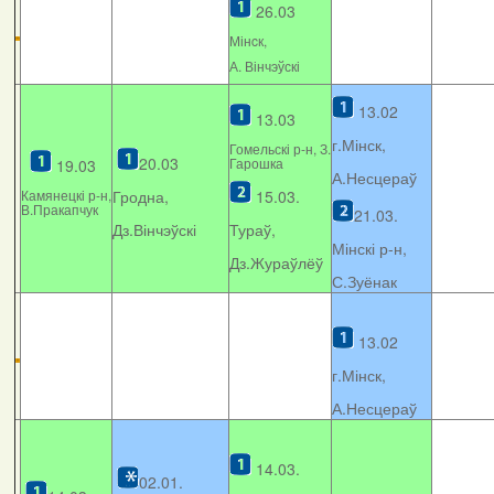
26.03
Мінcк,
А. Вінчэўскі
13.02
13.03
г.Мінск,
Гомельскі р-н, З.
20.03
Гарошка
19.03
А.Несцераў
Камянецкі р-н,
Гродна,
15.03.
В.Пракапчук
21.03.
Дз.Вінчэўскі
Тураў,
Мінскі р-н,
Дз.Жураўлёў
С.Зуёнак
13.02
г.Мінск,
А.Несцераў
14.03.
02.01.