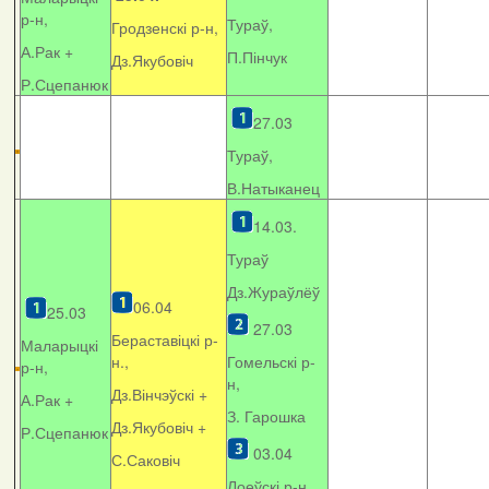
р-н,
Тураў,
Гродзенскі р-н,
А.Рак +
П.Пінчук
Дз.Якубовіч
Р.Сцепанюк
27.03
Тураў,
В.Натыканец
14.03.
Тураў
Дз.Жураўлёў
06.04
25.03
27.03
Бераставіцкі р-
Маларыцкі
н.,
Гомельскі р-
р-н,
н,
Дз.Вінчэўскі +
А.Рак +
З. Гарошка
Дз.Якубовіч +
Р.Сцепанюк
03.04
С.Саковіч
Лоеўскі р-н.,