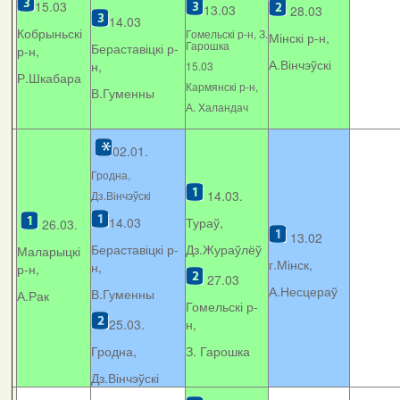
15.03
13.03
28.03
14.03
Кобрыньскі
Гомельскі р-н, З.
Мінскі р-н,
Гарошка
Бераставіцкі р-
р-н,
А.Вінчэўскі
н,
15.03
Р.Шкабара
Кармянскі р-н,
В.Гуменны
А. Xаландач
02.01.
Гродна,
14.03.
Дз.Вінчэўскі
14.03
Тураў,
26.03.
13.02
Бераставіцкі р-
Дз.Жураўлёў
Маларыцкі
г.Мінск,
н,
р-н,
27.03
А.Несцераў
В.Гуменны
А.Рак
Гомельскі р-
25.03.
н,
Гродна,
З. Гарошка
Дз.Вінчэўскі