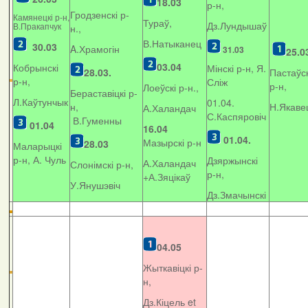
18.03
р-н,
Гродзенскі р-
Камянецкі р-н,
Тураў,
Дз.Лундышаў
В.Пракапчук
н.,
В.Натыканец
30.03
A.Храмогін
31.03
25.0
03.04
Кобрынскі
Мінскі р-н, Я.
28.03.
Пастаўск
р-н,
Сліж
р-н,
Лоеўскі р-н.,
Бераставіцкі р-
Л.Каўтунчык
01.04.
н,
Н.Якаве
А.Халандач
С.Каспяровіч
В.Гуменны
01.04
16.04
01.04.
Мазырскі р-н
28.03
Маларыцкі
р-н, А. Чуль
Дзяржынскі
А.Халандач
Слонімскі р-н,
р-н,
+
А.Зяцікаў
У.Янушэвіч
Дз.Змачынскі
04.05
Жыткавіцкі р-
н,
Дз.Кіцель et