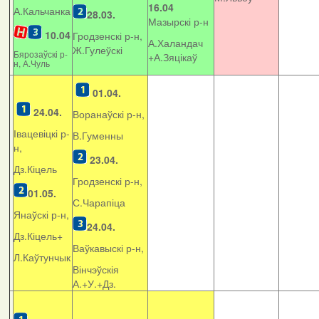
16.04
А.Кальчанка
28.03.
Мазырскі р-н
10.04
Гродзенскі р-н,
А.Халандач
Ж.Гулеўскі
Бярозаўскі р-
+
А.Зяцікаў
н, А.Чуль
01.04.
24.04.
Воранаўскі р-н,
Івацевіцкі р-
В.Гуменны
н,
23.04.
Дз.Кіцель
Гродзенскі р-н,
01.05.
С.Чарапіца
Янаўскі р-н,
24.04.
Дз.Кіцель+
Ваўкавыскі р-н,
Л.Каўтунчык
Вінчэўскія
А.+У.+Дз.