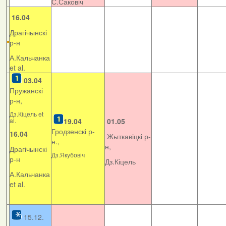
С.Саковіч
16.04
Драгічынскі
р-н
А.Кальчанка
et al.
03.04
Пружанскі
р-н,
Дз.Кіцель et
al.
19.04
01.05
Гродзенскі р-
16.04
Жыткавіцкі р-
н.,
н,
Драгічынскі
Дз.Якубовіч
р-н
Дз.Кіцель
А.Кальчанка
et al.
15.12.