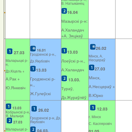
В. Натыканец
16.04
Мазырскі р-н:
А.Халандач
+
А. Зяцікаў
26.02
16.01
13.03
27.03
Гродзенскі р-н.,
Мінск, А.
Несцераў
Маларыцкі р-
Лоеўскі р-н.,
Дз.Якубовіч
н,
27.03
А.Халандач
13.03
Дз.Кіцель +
Мінск,
А.Рак +
Гродзенскі р-
13.03.
н.,
А.Несцераў +
Ю.Янкевіч
Тураў,
Ж.Гулеўскі
В.Юрко
Дз.Жураўлёў
13.03
12.03
26.02
Кобрынскі р-н,
Я. Мальчук
г. Мінск
Гродзенскі р-н, Дз.
Якубовіч
27.03
С. Каспяровіч
Маларыцкі р-
04.03.
01.05