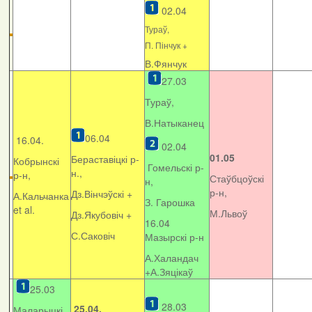
02.04
Тураў,
П. Пінчук +
В.Фянчук
27.03
Тураў,
В.Натыканец
06.04
16.04.
02.04
01.05
Бераставіцкі р-
Кобрынскі
Гомельскі р-
н.,
р-н,
Стаўбцоўскі
н,
р-н,
Дз.Вінчэўскі +
А.Кальчанка
З. Гарошка
et al.
М.Львоў
Дз.Якубовіч +
16.04
С.Саковіч
Мазырскі р-н
А.Халандач
+
А.Зяцікаў
25.03
28.03
25.04.
Маларыцкі