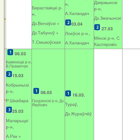
Дзяржынскі
н,
Бераставіцкі р-
р-н,
А.Халандач
н,
Дз.Змачынскі
Дз.Вінчэўскі +
03.04
27.03
Дз.Табуноў +
Лоеўскі р-н.,
Мінскі р-н, С
Т.Смыкоўская
А.Халандач
Каспяровіч
06.03
Камянецкі р-н,
В.Пракапчук
15.03
Кобрыньскі
р-н,
08.03
16.03.
Р.Шкабара
Гродзенскі р-н, Дз.
Тураў,
Якубовіч
25.03
Дз.Жураўлёў
Маларыцкі
р-н,
А.Рак +