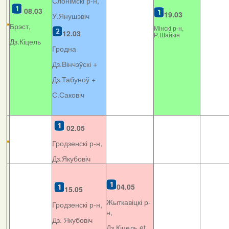
Слонімскі р-н,
08.03
19.03
У.Янушэвіч
Брэст,
Мінскі р-н,
12.03
Р.Шайкін
Дз.Кіцель
Гродна
Дз.Вінчэўскі +
Дз.Табуноў +
С.Саковіч
02.05
Гродзенскі р-н,
Дз.Якубовіч
04.05
15.05
Жыткавіцкі р-
Гродзенскі р-н,
н,
Дз. Якубовіч
Дз.Кіцель et