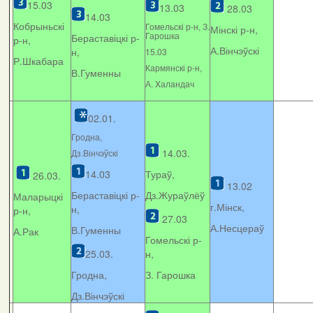
15.03
13.03
28.03
14.03
Кобрыньскі
Гомельскі р-н, З.
Мінскі р-н,
Гарошка
Бераставіцкі р-
р-н,
А.Вінчэўскі
н,
15.03
Р.Шкабара
Кармянскі р-н,
В.Гуменны
А. Xаландач
02.01.
Гродна,
14.03.
Дз.Вінчэўскі
14.03
Тураў,
26.03.
13.02
Бераставіцкі р-
Дз.Жураўлёў
Маларыцкі
г.Мінск,
н,
р-н,
27.03
А.Несцераў
В.Гуменны
А.Рак
Гомельскі р-
25.03.
н,
Гродна,
З. Гарошка
Дз.Вінчэўскі