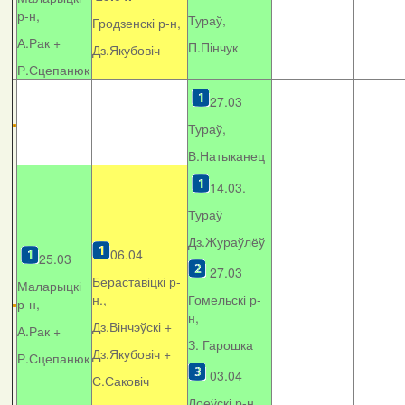
р-н,
Тураў,
Гродзенскі р-н,
А.Рак +
П.Пінчук
Дз.Якубовіч
Р.Сцепанюк
27.03
Тураў,
В.Натыканец
14.03.
Тураў
Дз.Жураўлёў
06.04
25.03
27.03
Бераставіцкі р-
Маларыцкі
н.,
Гомельскі р-
р-н,
н,
Дз.Вінчэўскі +
А.Рак +
З. Гарошка
Дз.Якубовіч +
Р.Сцепанюк
03.04
С.Саковіч
Лоеўскі р-н.,