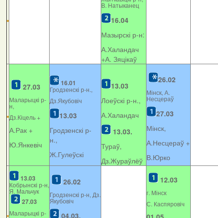
В. Натыканец
16.04
Мазырскі р-н:
А.Халандач
+
А. Зяцікаў
26.02
16.01
13.03
27.03
Гродзенскі р-н.,
Мінск, А.
Несцераў
Маларыцкі р-
Лоеўскі р-н.,
Дз.Якубовіч
н,
27.03
А.Халандач
13.03
Дз.Кіцель +
Мінск,
А.Рак +
Гродзенскі р-
13.03.
н.,
А.Несцераў +
Ю.Янкевіч
Тураў,
Ж.Гулеўскі
В.Юрко
Дз.Жураўлёў
13.03
12.03
26.02
Кобрынскі р-н,
Я. Мальчук
г. Мінск
Гродзенскі р-н, Дз.
Якубовіч
27.03
С. Каспяровіч
Маларыцкі р-
04.03.
01.05