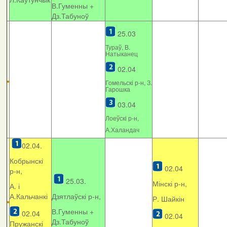
В.Гуменны +
Дз.Табуноў
25.03
Тураў, В.
Натыканец
02.04
Гомельскі р-н, З.
Гарошка
03.04
Лоеўскі р-н,
А.Халандач
02.04.
Кобрынскі
02.04
р-н,
25.03.
Мінскі р-н,
А. і
А.Кальчанкі
Дзятлаўскі р-н,
Р. Шайкін
В.Гуменны +
02.04
02.04
Дз.Табуноў
Пружанскі