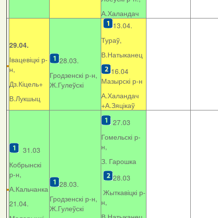
А.Халандач
13.04.
Тураў,
29.04.
В.Натыканец
Івацевіцкі р-
28.03.
н,
16.04
Гродзенскі р-н,
Мазырскі р-н
Дз.Кіцель+
Ж.Гулеўскі
А.Халандач
В.Лукшыц
+
А.Зяцікаў
27.03
Гомельскі р-
н,
31.03
З. Гарошка
Кобрынскі
р-н,
28.03
28.03.
А.Кальчанка
Жыткавіцкі р-
Гродзенскі р-н,
н,
21.04.
Ж.Гулеўскі
В.Натыканец