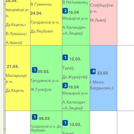
28.04.
В.Натыканец
В.Гуменны
Стаўбцоўскі
Івацевіцкі р-
р-н,
16.04
24.04.
н,
Мазырскі р-н
М.Львоў
Гродзенскі р-н,
Дз.Кіцель+
А.Халандач
Дз.Якубовіч
+
А.Зяцікаў
В.Лукшыц+
А.Іваноў
12.03.
21.04.
Тураў,
30.03.
23.02
Маларыцкі
Дз.Жураўлёў
Гродзенскі р-н,
р-н,
г.Мінск,
16.04
Багдановіч І.
Ж.Гулеўскі
Дз.Кіцель
Мазырскі р-н
А.Халандач
+
А.Зяцікаў
08.03
13.03.
Гродзенскі р-н, Дз.
Якубовіч
Тураў,