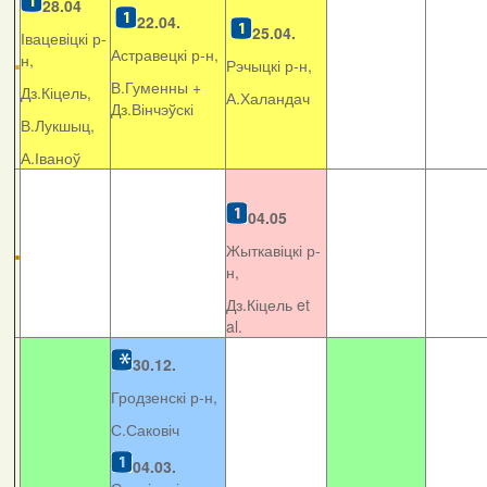
28.04
22.04.
25.04.
Івацевіцкі р-
Астравецкі р-н,
н,
Рэчыцкі р-н,
В.Гуменны +
Дз.Кіцель,
А.Халандач
Дз.Вінчэўскі
В.Лукшыц,
А.Іваноў
04.05
Жыткавіцкі р-
н,
Дз.Кіцель et
al.
30.12.
Гродзенскі р-н,
С.Саковіч
04.03.