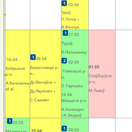
02.04
Тураў,
П. Пінчук +
В.Фянчук
27.03
Тураў,
В.Натыканец
06.04
16.04.
02.04
01.05
Бераставіцкі р-
Кобрынскі
Гомельскі р-
н.,
р-н,
Стаўбцоўскі
н,
р-н,
Дз.Вінчэўскі +
А.Кальчанка
З. Гарошка
et al.
М.Львоў
Дз.Якубовіч +
16.04
С.Саковіч
Мазырскі р-н
А.Халандач
+
А.Зяцікаў
25.03
28.03
25.04.
Маларыцкі