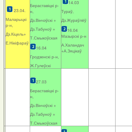
14.03
Бераставіцкі р-
23.04.
н,
Тураў,
Маларыцкі
Дз.Вінчэўскі +
Дз.Жураўлёў
р-н,
Дз.Табуноў +
16.04
Дз.Кіцель+
Мазырскі р-н
Т.Смыкоўская
Е.Нікіфараў
А.Халандач
16.04
+
А.Зяцікаў
Гродзенскі р-н,
Ж.Гулеўскі
27.03
Бераставіцкі р-
н,
Дз.Вінчэўскі +
Дз.Табуноў +
Т.Смыкоўская