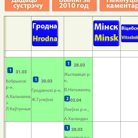
28.03
31.03
Жыткавіцкі р-
н,
Кобрынскі
30.03
р-н,
В.Натыканец
Гродзенскі р-н,
А.Кальчанка
Ж.Гулеўскі
03.04
+
Л.Каўтунчык
Лоеўскі р-н.,
А.Халандач
28.03
Жыткавіцкі р-н,