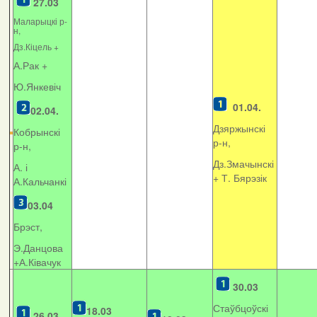
27.03
Маларыцкі р-
н,
Дз.Кіцель +
А.Рак +
Ю.Янкевіч
01.04.
02.04.
Дзяржынскі
Кобрынскі
р-н,
р-н,
Дз.Змачынскі
А. і
+
Т. Бярэзік
А.Кальчанкі
03.04
Брэст,
Э.Данцова
+А.Ківачук
30.03
Стаўбцоўскі
18.03
26.03