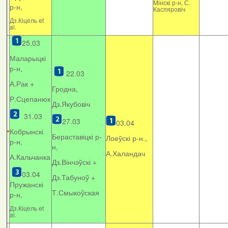
Мінскі р-н, С.
р-н,
Каспяровіч
Дз.Кіцель et
al.
25.03
Маларыцкі
р-н,
22.03
А.Рак +
Гродна,
Р.Сцепанюк
Дз.Якубовіч
31.03
27.03
03.04
Кобрынскі
Бераставіцкі р-
Лоеўскі р-н.,
р-н,
н,
А.Халандач
А.Кальчанка
Дз.Вінчэўскі +
03.04
Дз.Табуноў +
Пружанскі
Т.Смыкоўская
р-н,
Дз.Кіцель et
al.