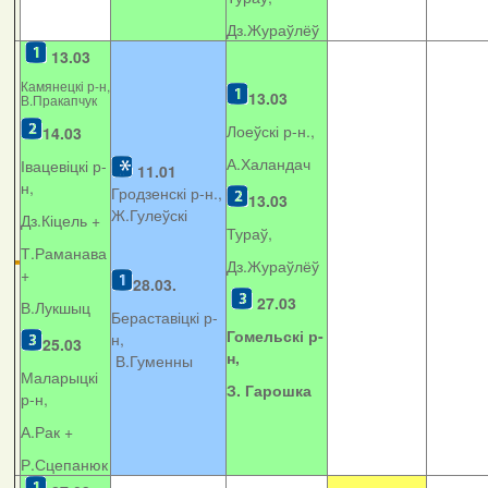
Дз.Жураўлёў
13.03
Камянецкі р-н,
13.03
В.Пракапчук
Лоеўскі р-н.,
14.03
А.Халандач
Івацевіцкі р-
11.01
н,
Гродзенскі р-н.,
13.03
Ж.Гулеўскі
Дз.Кіцель +
Тураў,
Т.Раманава
Дз.Жураўлёў
+
28.03.
27.03
В.Лукшыц
Бераставіцкі р-
Гомельскі р-
н,
25.03
н,
В.Гуменны
Маларыцкі
З. Гарошка
р-н,
А.Рак +
Р.Сцепанюк