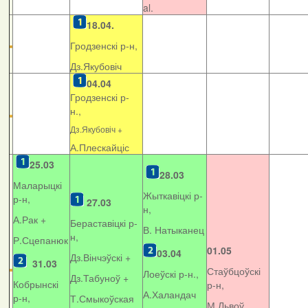
al.
18.04.
Гродзенскі р-н,
Дз.Якубовіч
04.04
Гродзенскі р-
н.,
Дз.Якубовіч +
А.Плескайціс
25.03
28.03
Маларыцкі
Жыткавіцкі р-
р-н,
27.03
н,
А.Рак +
Бераставіцкі р-
В. Натыканец
н,
Р.Сцепанюк
01.05
03.04
Дз.Вінчэўскі +
31.03
Стаўбцоўскі
Лоеўскі р-н.,
Дз.Табуноў +
Кобрынскі
р-н,
А.Халандач
р-н,
Т.Смыкоўская
М.Львоў