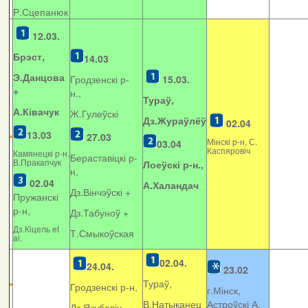
Р.Сцепанюк
12.03.
Брэст,
14.03
Э.Данцова
Гродзенскі р-
15.03.
+
н.,
Тураў,
А.Ківачук
Ж.Гулеўскі
Дз.Жураўлёў
02.04
13.03
27.03
Мінскі р-н, С.
03.04
Каспяровіч
Камянецкі р-н,
Бераставіцкі р-
В.Пракапчук
Лоеўскі р-н.,
н,
02.04
А.Халандач
Дз.Вінчэўскі +
Пружанскі
р-н,
Дз.Табуноў +
Дз.Кіцель et
Т.Смыкоўская
al.
02.04.
24.04.
23.02
Тураў,
Гродзенскі р-н,
г.Мінск,
В.Натыканец
Астроўскі А.
Дз.Якубовіч