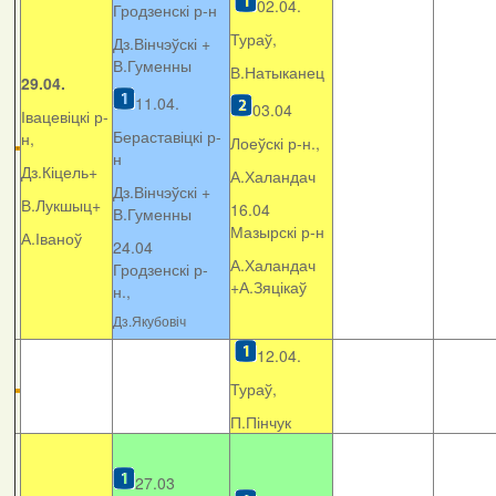
02.04.
Гродзенскі р-н
Тураў,
Дз.Вінчэўскі +
В.Гуменны
В.Натыканец
29.04.
11.04.
03.04
Івацевіцкі р-
Бераставіцкі р-
н,
Лоеўскі р-н.,
н
Дз.Кіцель+
А.Халандач
Дз.Вінчэўскі +
В.Лукшыц+
16.04
В.Гуменны
Мазырскі р-н
А.Іваноў
24.04
А.Халандач
Гродзенскі р-
+
А.Зяцікаў
н.,
Дз.Якубовіч
12.04.
Тураў,
П.Пінчук
27.03