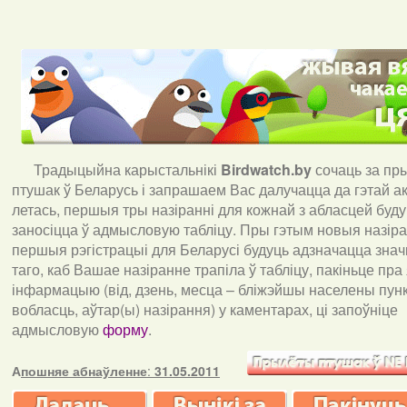
Традыцыйна карыстальнікі
Birdwatch
.
by
сочаць за пр
птушак ў Беларусь і запрашаем Вас далучацца да гэтай акц
летась, першыя тры назіранні для кожнай з абласцей буд
заносіцца ў адмысловую табліцу. Пры гэтым новыя назіран
першыя рэгістрацыі для Беларусі будуць адзначацца знач
таго, каб Вашае назіранне трапіла ў табліцу, пакіньце пра
інфармацыю (від, дзень, месца – бліжэйшы населены пункт
вобласць, аўтар(ы) назірання) у каментарах, ці запоўніце
адмысловую
форму
.
А
пошняе абнаўленне
:
31.05.2011