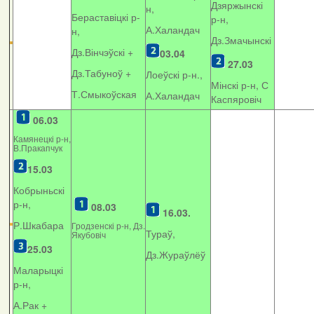
Дзяржынскі
н,
Бераставіцкі р-
р-н,
А.Халандач
н,
Дз.Змачынскі
Дз.Вінчэўскі +
03.04
27.03
Дз.Табуноў +
Лоеўскі р-н.,
Мінскі р-н, С
Т.Смыкоўская
А.Халандач
Каспяровіч
06.03
Камянецкі р-н,
В.Пракапчук
15.03
Кобрыньскі
р-н,
08.03
16.03.
Р.Шкабара
Гродзенскі р-н, Дз.
Тураў,
Якубовіч
25.03
Дз.Жураўлёў
Маларыцкі
р-н,
А.Рак +