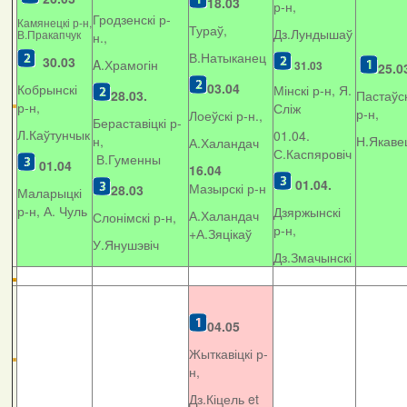
18.03
р-н,
Гродзенскі р-
Камянецкі р-н,
Тураў,
Дз.Лундышаў
В.Пракапчук
н.,
В.Натыканец
30.03
A.Храмогін
31.03
25.0
03.04
Кобрынскі
Мінскі р-н, Я.
28.03.
Пастаўск
р-н,
Сліж
р-н,
Лоеўскі р-н.,
Бераставіцкі р-
Л.Каўтунчык
01.04.
н,
Н.Якаве
А.Халандач
С.Каспяровіч
В.Гуменны
01.04
16.04
01.04.
Мазырскі р-н
28.03
Маларыцкі
р-н, А. Чуль
Дзяржынскі
А.Халандач
Слонімскі р-н,
р-н,
+
А.Зяцікаў
У.Янушэвіч
Дз.Змачынскі
04.05
Жыткавіцкі р-
н,
Дз.Кіцель et