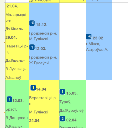
21.04.
Маларыцкі
р-н,
15.12.
Дз.Кіцель
Гродзенскі р-н,
29.04.
23.02
М.Гулінскі
г.Мінск,
Івацевіцкі р-
12.03.
Астроўскі А.
н,
Гродзенскі р-н,
Дз.Кіцель+
Ж.Гулеўскі
В.Лукшыц+
А.Іваноў
14.04
15.03.
Бераставіцкі р-
12.03.
Тураў,
н,
Брэст,
Дз.Жураўлёў
М.Гулінскі
Э.Данцова +
02.04
24.04.
А.Ківачук
Гомельскі р-н,