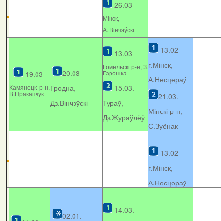
26.03
Мінcк,
А. Вінчэўскі
13.02
13.03
г.Мінск,
Гомельскі р-н, З.
20.03
Гарошка
19.03
А.Несцераў
Камянецкі р-н,
Гродна,
15.03.
В.Пракапчук
21.03.
Дз.Вінчэўскі
Тураў,
Мінскі р-н,
Дз.Жураўлёў
С.Зуёнак
13.02
г.Мінск,
А.Несцераў
14.03.
02.01.