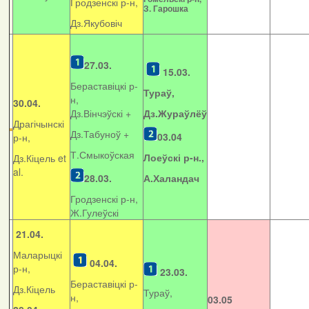
Гродзенскі р-н,
З. Гарошка
Дз.Якубовіч
27.03.
15.03.
Бераставіцкі р-
Тураў,
н,
30.04.
Дз.Вінчэўскі +
Дз.Жураўлёў
Драгічынскі
Дз.Табуноў +
03.04
р-н,
Т.Смыкоўская
Лоеўскі р-н.,
Дз.Кіцель et
al.
28.03.
А.Халандач
Гродзенскі р-н,
Ж.Гулеўскі
21.04.
Маларыцкі
04.04.
р-н,
23.03.
Бераставіцкі р-
Дз.Кіцель
Тураў,
н,
03.05