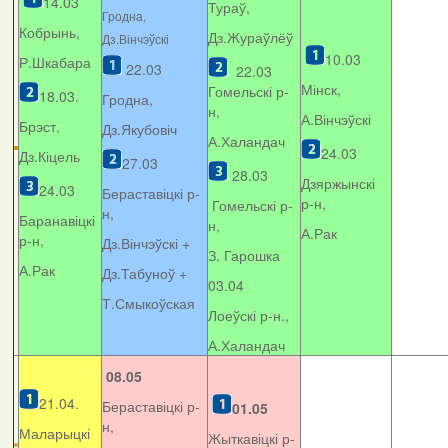
14.03
Тураў,
Гродна,
Кобрынь,
Дз.Жураўлёў
Дз.Вінчэўскі
10.03
Р.Шкабара
22.03
22.03
Мінск,
Гомельскі р-
18.03.
Гродна,
н,
А.Вінчэўскі
Брэст,
Дз.Якубовіч
А.Халандач
24.03
Дз.Кіцель
27.03
28.03
Дзяржынскі
24.03
Бераставіцкі р-
р-н,
Гомельскі р-
н,
Баранавіцкі
н,
А.Рак
р-н,
Дз.Вінчэўскі +
З. Гарошка
А.Рак
Дз.Табуноў +
03.04
Т.Смыкоўская
Лоеўскі р-н.,
А.Халандач
08.05
21.04.
Бераставіцкі р-
01.05
н,
Маларыцкі
Жыткавіцкі р-