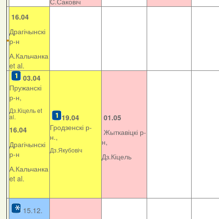
С.Саковіч
16.04
Драгічынскі
р-н
А.Кальчанка
et al.
03.04
Пружанскі
р-н,
Дз.Кіцель et
al.
19.04
01.05
Гродзенскі р-
16.04
Жыткавіцкі р-
н.,
н,
Драгічынскі
Дз.Якубовіч
р-н
Дз.Кіцель
А.Кальчанка
et al.
15.12.