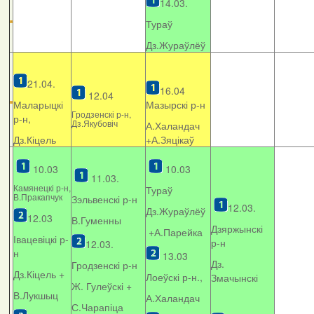
14.03.
Тураў
Дз.Жураўлёў
21.04.
16.04
12.04
Маларыцкі
Мазырскі р-н
Гродзенскі р-н,
р-н,
Дз.Якубовіч
А.Халандач
Дз.Кіцель
+
А.Зяцікаў
10.03
10.03
11.03.
Камянецкі р-н,
Тураў
В.Пракапчук
Зэльвенскі р-н
12.03.
Дз.Жураўлёў
12.03
В.Гуменны
Дзяржынскі
+А.Парейка
Івацевіцкі р-
р-н
12.03.
н
13.03
Дз.
Гродзенскі р-н
Дз.Кіцель +
Лоеўскі р-н.,
Змачынскі
Ж. Гулеўскі +
В.Лукшыц
А.Халандач
С.Чарапіца