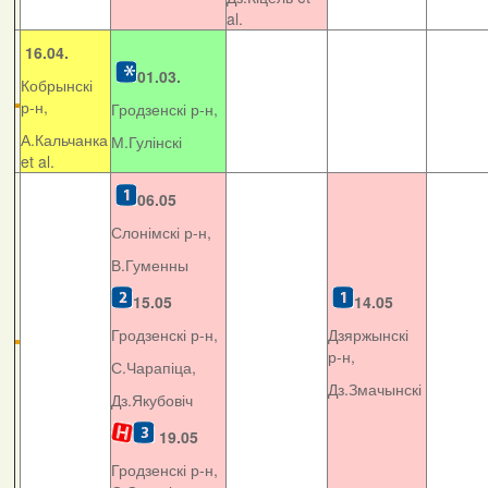
al.
16.04.
01.03.
Кобрынскі
р-н,
Гродзенскі р-н,
А.Кальчанка
М.Гулінскі
et al.
06.05
Слонімскі р-н,
В.Гуменны
15.05
14.05
Гродзенскі р-н,
Дзяржынскі
р-н,
С.Чарапіца,
Дз.Змачынскі
Дз.Якубовіч
19.05
Гродзенскі р-н,