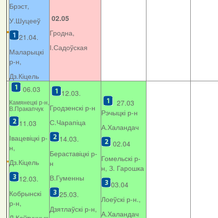
Брэст,
02.05
У.Шуцееў
Гродна,
21.04.
І.Садоўская
Маларыцкі
р-н,
Дз.Кіцель
06.03
12.03.
Камянецкі р-н,
27.03
Гродзенскі р-н
В.Пракапчук
Рэчыцкі р-н
С.Чарапіца
11.03
А.Халандач
Івацевіцкі р-
14.03.
02.04
н,
Бераставіцкі р-
Гомельскі р-
Дз.Кіцель
н
н, З. Гарошка
В.Гуменны
12.03.
03.04
Кобрынскі
25.03.
Лоеўскі р-н.,
р-н,
Дзятлаўскі р-н,
А.Халандач
Л.Каўтунчык