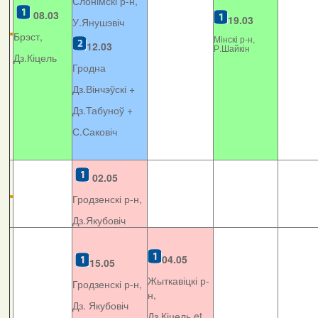
Слонімскі р-н,
08.03
19.03
У.Янушэвіч
Брэст,
Мінскі р-н,
12.03
Р.Шайкін
Дз.Кіцель
Гродна
Дз.Вінчэўскі +
Дз.Табуноў +
С.Саковіч
02.05
Гродзенскі р-н,
Дз.Якубовіч
04.05
15.05
Жыткавіцкі р-
Гродзенскі р-н,
н,
Дз. Якубовіч
Дз.Кіцель et