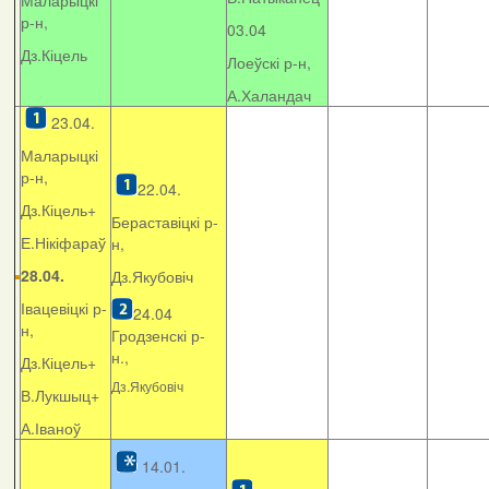
Маларыцкі
р-н,
03.04
Дз.Кіцель
Лоеўскі р-н,
А.Халандач
23.04.
Маларыцкі
р-н,
22.04.
Дз.Кіцель+
Бераставіцкі р-
Е.Нікіфараў
н,
28.04.
Дз.Якубовіч
Івацевіцкі р-
24.04
н,
Гродзенскі р-
н.,
Дз.Кіцель+
Дз.Якубовіч
В.Лукшыц+
А.Іваноў
14.01.