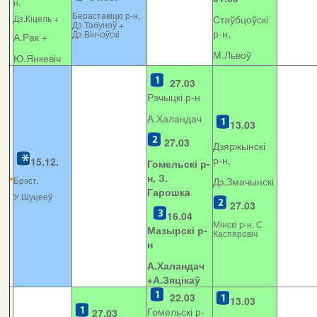
н,
Бераставіцкі р-н,
Дз.Кіцель +
Стаўбцоўскі
Дз.Табуноў +
р-н,
Дз.Вінчэўскі
А.Рак +
М.Львоў
Ю.Янкевіч
27.03
Рэчыцкі р-н
А.Халандач
13.03
27.03
Дзяржынскі
р-н,
15.12.
Гомельскі р-
н, З.
Брэст,
Дз.Змачынскі
Гарошка
У.Шуцееў
27.03
16.04
Мінскі р-н, С
Мазырскі р-
Каспяровіч
н
А.Халандач
+
А.Зяцікаў
22.03
13.03
Гомельскі р-
27.03