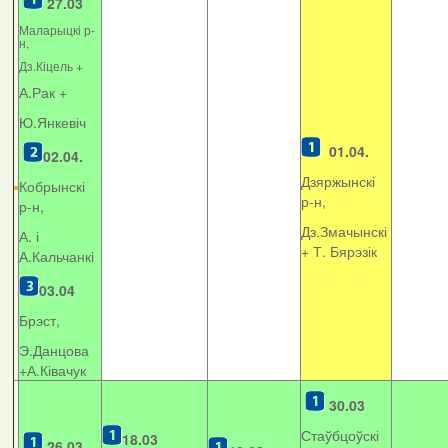
27.03
Маларыцкі р-
н,
Дз.Кіцель +
А.Рак +
Ю.Янкевіч
01.04.
02.04.
Дзяржынскі
Кобрынскі
р-н,
р-н,
Дз.Змачынскі
А. і
+
Т. Бярэзік
А.Кальчанкі
03.04
Брэст,
Э.Данцова
+А.Ківачук
30.03
Стаўбцоўскі
18.03
26.03