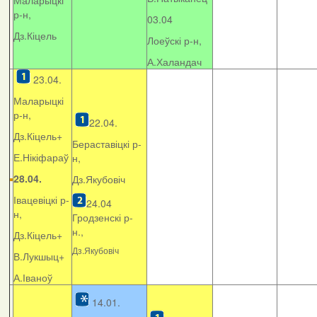
Маларыцкі
р-н,
03.04
Дз.Кіцель
Лоеўскі р-н,
А.Халандач
23.04.
Маларыцкі
р-н,
22.04.
Дз.Кіцель+
Бераставіцкі р-
Е.Нікіфараў
н,
28.04.
Дз.Якубовіч
Івацевіцкі р-
24.04
н,
Гродзенскі р-
н.,
Дз.Кіцель+
Дз.Якубовіч
В.Лукшыц+
А.Іваноў
14.01.