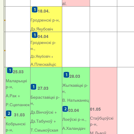
al.
18.04.
Гродзенскі р-н,
Дз.Якубовіч
04.04
Гродзенскі р-
н.,
Дз.Якубовіч +
А.Плескайціс
25.03
28.03
Маларыцкі
Жыткавіцкі р-
р-н,
27.03
н,
А.Рак +
Бераставіцкі р-
В. Натыканец
н,
Р.Сцепанюк
01.05
03.04
Дз.Вінчэўскі +
31.03
Стаўбцоўскі
Лоеўскі р-н.,
Дз.Табуноў +
Кобрынскі
р-н,
А.Халандач
р-н,
Т.Смыкоўская
М.Львоў