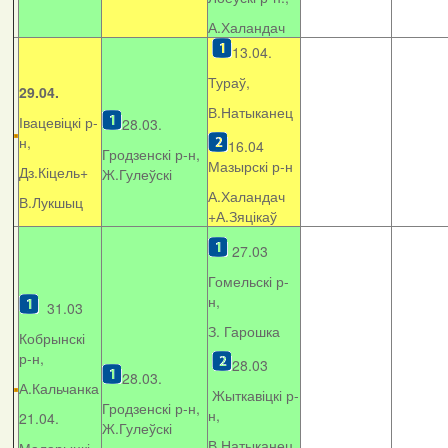
А.Халандач
13.04.
Тураў,
29.04.
В.Натыканец
Івацевіцкі р-
28.03.
н,
16.04
Гродзенскі р-н,
Мазырскі р-н
Дз.Кіцель+
Ж.Гулеўскі
А.Халандач
В.Лукшыц
+
А.Зяцікаў
27.03
Гомельскі р-
н,
31.03
З. Гарошка
Кобрынскі
р-н,
28.03
28.03.
А.Кальчанка
Жыткавіцкі р-
Гродзенскі р-н,
н,
21.04.
Ж.Гулеўскі
В.Натыканец