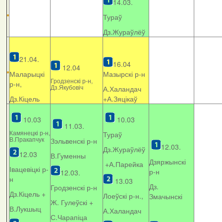
14.03.
Тураў
Дз.Жураўлёў
21.04.
16.04
12.04
Маларыцкі
Мазырскі р-н
Гродзенскі р-н,
р-н,
Дз.Якубовіч
А.Халандач
Дз.Кіцель
+
А.Зяцікаў
10.03
10.03
11.03.
Камянецкі р-н,
Тураў
В.Пракапчук
Зэльвенскі р-н
12.03.
Дз.Жураўлёў
12.03
В.Гуменны
Дзяржынскі
+А.Парейка
Івацевіцкі р-
р-н
12.03.
н
13.03
Дз.
Гродзенскі р-н
Дз.Кіцель +
Лоеўскі р-н.,
Змачынскі
Ж. Гулеўскі +
В.Лукшыц
А.Халандач
С.Чарапіца