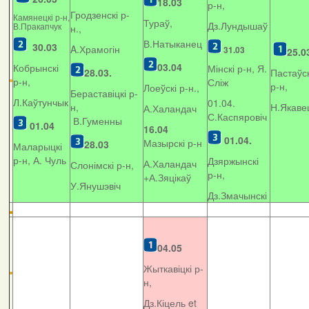
18.03
р-н,
Гродзенскі р-
Камянецкі р-н,
Тураў,
Дз.Лундышаў
В.Пракапчук
н.,
В.Натыканец
30.03
A.Храмогін
31.03
25.0
03.04
Кобрынскі
Мінскі р-н, Я.
28.03.
Пастаўск
р-н,
Сліж
р-н,
Лоеўскі р-н.,
Бераставіцкі р-
Л.Каўтунчык
01.04.
н,
Н.Якаве
А.Халандач
С.Каспяровіч
В.Гуменны
01.04
16.04
01.04.
Мазырскі р-н
28.03
Маларыцкі
р-н, А. Чуль
Дзяржынскі
А.Халандач
Слонімскі р-н,
р-н,
+
А.Зяцікаў
У.Янушэвіч
Дз.Змачынскі
04.05
Жыткавіцкі р-
н,
Дз.Кіцель et