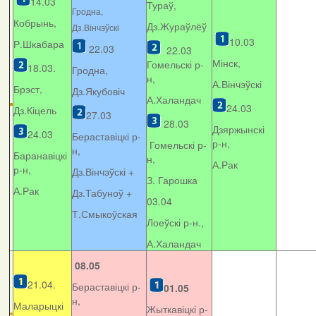
14.03
Тураў,
Гродна,
Кобрынь,
Дз.Жураўлёў
Дз.Вінчэўскі
10.03
Р.Шкабара
22.03
22.03
Мінск,
Гомельскі р-
18.03.
Гродна,
н,
А.Вінчэўскі
Брэст,
Дз.Якубовіч
А.Халандач
24.03
Дз.Кіцель
27.03
28.03
Дзяржынскі
24.03
Бераставіцкі р-
р-н,
Гомельскі р-
н,
Баранавіцкі
н,
А.Рак
р-н,
Дз.Вінчэўскі +
З. Гарошка
А.Рак
Дз.Табуноў +
03.04
Т.Смыкоўская
Лоеўскі р-н.,
А.Халандач
08.05
21.04.
Бераставіцкі р-
01.05
н,
Маларыцкі
Жыткавіцкі р-