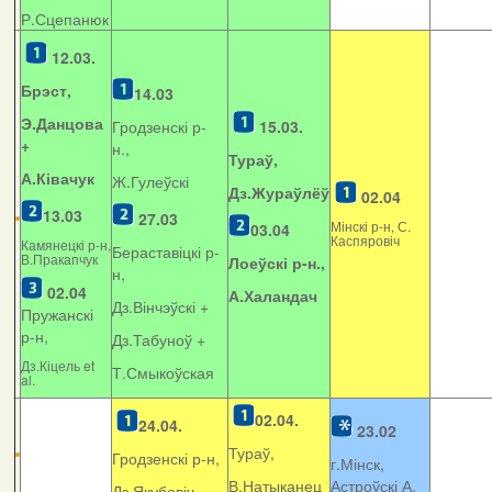
Р.Сцепанюк
12.03.
Брэст,
14.03
Э.Данцова
Гродзенскі р-
15.03.
+
н.,
Тураў,
А.Ківачук
Ж.Гулеўскі
Дз.Жураўлёў
02.04
13.03
27.03
Мінскі р-н, С.
03.04
Каспяровіч
Камянецкі р-н,
Бераставіцкі р-
В.Пракапчук
Лоеўскі р-н.,
н,
02.04
А.Халандач
Дз.Вінчэўскі +
Пружанскі
р-н,
Дз.Табуноў +
Дз.Кіцель et
Т.Смыкоўская
al.
02.04.
24.04.
23.02
Тураў,
Гродзенскі р-н,
г.Мінск,
В.Натыканец
Астроўскі А.
Дз.Якубовіч