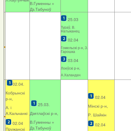
В.Гуменны +
Дз.Табуноў
25.03
Тураў, В.
Натыканец
02.04
Гомельскі р-н, З.
Гарошка
03.04
Лоеўскі р-н,
А.Халандач
02.04.
Кобрынскі
02.04
р-н,
25.03.
Мінскі р-н,
А. і
А.Кальчанкі
Дзятлаўскі р-н,
Р. Шайкін
В.Гуменны +
02.04
02.04
Дз.Табуноў
Пружанскі