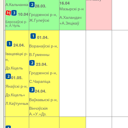
16.04
А.Кальчанка
28.03.
Мазырскі р-н
10.04
Гродзенскі р-н,
А.Халандач
Ж.Гулеўскі
Бярозаўскі р-
+
А.Зяцікаў
н, А.Чуль
01.04.
24.04.
Воранаўскі р-н,
Івацевіцкі р-
В.Гуменны
н,
23.04.
Дз.Кіцель
Гродзенскі р-н,
01.05.
С.Чарапіца
Янаўскі р-н,
24.04.
Дз.Кіцель+
Ваўкавыскі р-н,
Л.Каўтунчык
Вінчэўскія
А.+У.+Дз.