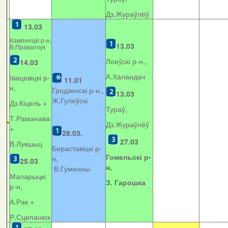
Дз.Жураўлёў
13.03
Камянецкі р-н,
13.03
В.Пракапчук
Лоеўскі р-н.,
14.03
А.Халандач
Івацевіцкі р-
11.01
н,
Гродзенскі р-н.,
13.03
Ж.Гулеўскі
Дз.Кіцель +
Тураў,
Т.Раманава
Дз.Жураўлёў
+
28.03.
27.03
В.Лукшыц
Бераставіцкі р-
Гомельскі р-
н,
25.03
н,
В.Гуменны
Маларыцкі
З. Гарошка
р-н,
А.Рак +
Р.Сцепанюк