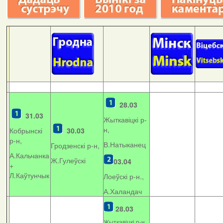
28.03
31.03
Жыткавіцкі р-
н,
Кобрынскі
30.03
р-н,
В.Натыканец
Гродзенскі р-н,
А.Кальчанка
Ж.Гулеўскі
03.04
+
Л.Каўтунчык
Лоеўскі р-н.,
А.Халандач
28.03
Жыткавіцкі р-н,