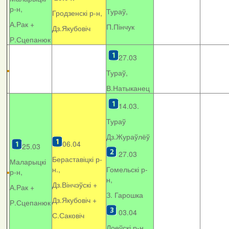
р-н,
Тураў,
Гродзенскі р-н,
А.Рак +
П.Пінчук
Дз.Якубовіч
Р.Сцепанюк
27.03
Тураў,
В.Натыканец
14.03.
Тураў
Дз.Жураўлёў
06.04
25.03
27.03
Бераставіцкі р-
Маларыцкі
н.,
Гомельскі р-
р-н,
н,
Дз.Вінчэўскі +
А.Рак +
З. Гарошка
Дз.Якубовіч +
Р.Сцепанюк
03.04
С.Саковіч
Лоеўскі р-н.,