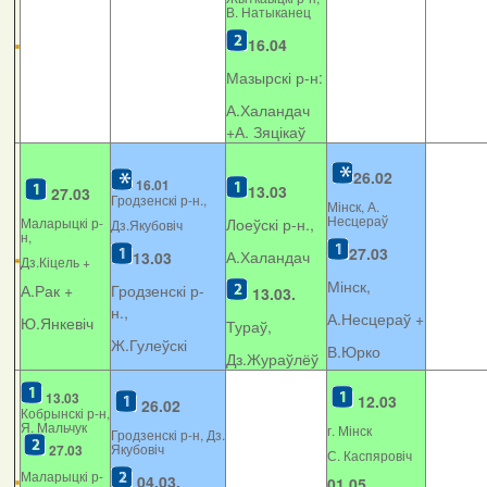
В. Натыканец
16.04
Мазырскі р-н:
А.Халандач
+
А. Зяцікаў
26.02
16.01
13.03
27.03
Гродзенскі р-н.,
Мінск, А.
Несцераў
Маларыцкі р-
Лоеўскі р-н.,
Дз.Якубовіч
н,
27.03
А.Халандач
13.03
Дз.Кіцель +
Мінск,
А.Рак +
Гродзенскі р-
13.03.
н.,
А.Несцераў +
Ю.Янкевіч
Тураў,
Ж.Гулеўскі
В.Юрко
Дз.Жураўлёў
13.03
12.03
26.02
Кобрынскі р-н,
Я. Мальчук
г. Мінск
Гродзенскі р-н, Дз.
Якубовіч
27.03
С. Каспяровіч
Маларыцкі р-
04.03.
01.05