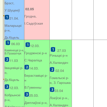
Брэст,
02.05
У.Шуцееў
Гродна,
21.04.
І.Садоўская
Маларыцкі
р-н,
Дз.Кіцель
06.03
12.03.
Камянецкі р-н,
27.03
Гродзенскі р-н
В.Пракапчук
Рэчыцкі р-н
С.Чарапіца
11.03
А.Халандач
Івацевіцкі р-
14.03.
02.04
н,
Бераставіцкі р-
Гомельскі р-
Дз.Кіцель
н
н, З. Гарошка
В.Гуменны
12.03.
03.04
Кобрынскі
25.03.
Лоеўскі р-н.,
р-н,
Дзятлаўскі р-н,
А.Халандач
Л.Каўтунчык