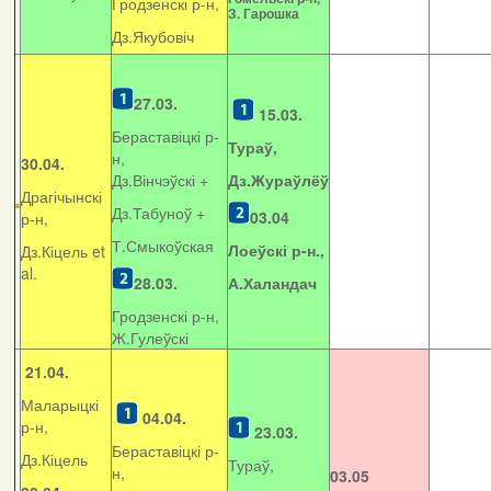
Гродзенскі р-н,
З. Гарошка
Дз.Якубовіч
27.03.
15.03.
Бераставіцкі р-
Тураў,
н,
30.04.
Дз.Вінчэўскі +
Дз.Жураўлёў
Драгічынскі
Дз.Табуноў +
03.04
р-н,
Т.Смыкоўская
Лоеўскі р-н.,
Дз.Кіцель et
al.
28.03.
А.Халандач
Гродзенскі р-н,
Ж.Гулеўскі
21.04.
Маларыцкі
04.04.
р-н,
23.03.
Бераставіцкі р-
Дз.Кіцель
Тураў,
н,
03.05