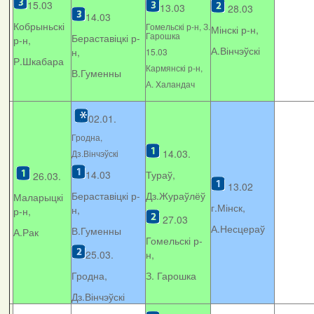
15.03
13.03
28.03
14.03
Кобрыньскі
Гомельскі р-н, З.
Мінскі р-н,
Гарошка
Бераставіцкі р-
р-н,
А.Вінчэўскі
н,
15.03
Р.Шкабара
Кармянскі р-н,
В.Гуменны
А. Xаландач
02.01.
Гродна,
14.03.
Дз.Вінчэўскі
14.03
Тураў,
26.03.
13.02
Бераставіцкі р-
Дз.Жураўлёў
Маларыцкі
г.Мінск,
н,
р-н,
27.03
А.Несцераў
В.Гуменны
А.Рак
Гомельскі р-
25.03.
н,
Гродна,
З. Гарошка
Дз.Вінчэўскі