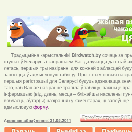
Традыцыйна карыстальнікі
Birdwatch
.
by
сочаць за пр
птушак ў Беларусь і запрашаем Вас далучацца да гэтай акц
летась, першыя тры назіранні для кожнай з абласцей буд
заносіцца ў адмысловую табліцу. Пры гэтым новыя назіран
першыя рэгістрацыі для Беларусі будуць адзначацца знач
таго, каб Вашае назіранне трапіла ў табліцу, пакіньце пра
інфармацыю (від, дзень, месца – бліжэйшы населены пункт
вобласць, аўтар(ы) назірання) у каментарах, ці запоўніце
адмысловую
форму
.
А
пошняе абнаўленне
:
31.05.2011