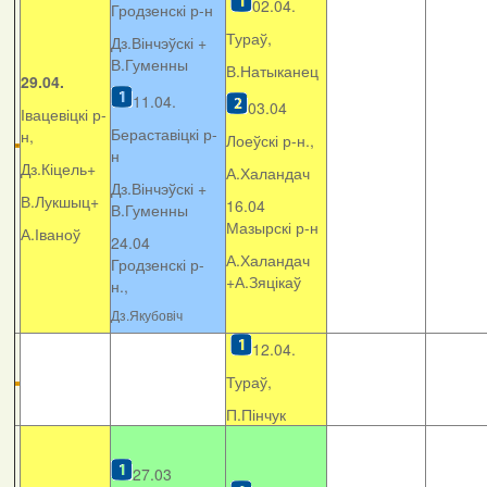
02.04.
Гродзенскі р-н
Тураў,
Дз.Вінчэўскі +
В.Гуменны
В.Натыканец
29.04.
11.04.
03.04
Івацевіцкі р-
Бераставіцкі р-
н,
Лоеўскі р-н.,
н
Дз.Кіцель+
А.Халандач
Дз.Вінчэўскі +
В.Лукшыц+
16.04
В.Гуменны
Мазырскі р-н
А.Іваноў
24.04
А.Халандач
Гродзенскі р-
+
А.Зяцікаў
н.,
Дз.Якубовіч
12.04.
Тураў,
П.Пінчук
27.03