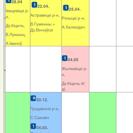
28.04
22.04.
25.04.
Івацевіцкі р-
Астравецкі р-н,
н,
Рэчыцкі р-н,
В.Гуменны +
Дз.Кіцель,
А.Халандач
Дз.Вінчэўскі
В.Лукшыц,
А.Іваноў
04.05
Жыткавіцкі р-
н,
Дз.Кіцель et
al.
30.12.
Гродзенскі р-н,
С.Саковіч
04.03.