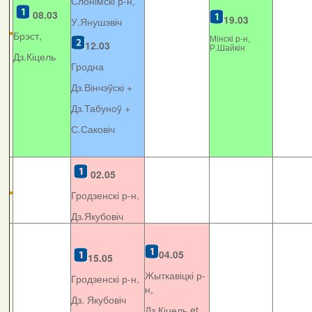
Слонімскі р-н,
08.03
19.03
У.Янушэвіч
Брэст,
Мінскі р-н,
12.03
Р.Шайкін
Дз.Кіцель
Гродна
Дз.Вінчэўскі +
Дз.Табуноў +
С.Саковіч
02.05
Гродзенскі р-н,
Дз.Якубовіч
04.05
15.05
Жыткавіцкі р-
Гродзенскі р-н,
н,
Дз. Якубовіч
Дз.Кіцель et