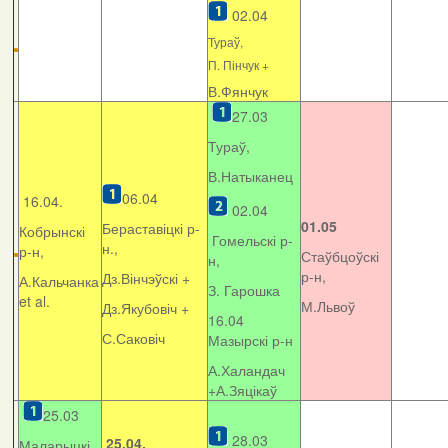
02.04
Тураў,
П. Пінчук +
В.Фянчук
27.03
Тураў,
В.Натыканец
06.04
16.04.
02.04
01.05
Бераставіцкі р-
Кобрынскі
Гомельскі р-
н.,
р-н,
Стаўбцоўскі
н,
р-н,
Дз.Вінчэўскі +
А.Кальчанка
З. Гарошка
et al.
М.Львоў
Дз.Якубовіч +
16.04
С.Саковіч
Мазырскі р-н
А.Халандач
+
А.Зяцікаў
25.03
28.03
25.04.
Маларыцкі