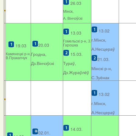
26.03
Мінcк,
А. Вінчэўскі
13.02
13.03
г.Мінск,
Гомельскі р-н, З.
20.03
Гарошка
19.03
А.Несцераў
Камянецкі р-н,
Гродна,
15.03.
В.Пракапчук
21.03.
Дз.Вінчэўскі
Тураў,
Мінскі р-н,
Дз.Жураўлёў
С.Зуёнак
13.02
г.Мінск,
А.Несцераў
14.03.
02.01.