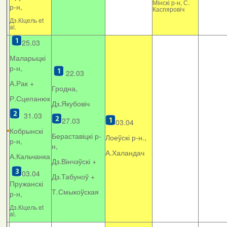
Мінскі р-н, С.
р-н,
Каспяровіч
Дз.Кіцель et
al.
25.03
Маларыцкі
р-н,
22.03
А.Рак +
Гродна,
Р.Сцепанюк
Дз.Якубовіч
31.03
27.03
03.04
Кобрынскі
Бераставіцкі р-
Лоеўскі р-н.,
р-н,
н,
А.Халандач
А.Кальчанка
Дз.Вінчэўскі +
03.04
Дз.Табуноў +
Пружанскі
Т.Смыкоўская
р-н,
Дз.Кіцель et
al.