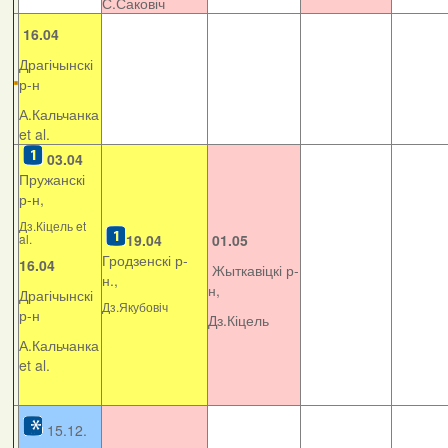
С.Саковіч
16.04
Драгічынскі
р-н
А.Кальчанка
et al.
03.04
Пружанскі
р-н,
Дз.Кіцель et
al.
19.04
01.05
Гродзенскі р-
16.04
Жыткавіцкі р-
н.,
н,
Драгічынскі
Дз.Якубовіч
р-н
Дз.Кіцель
А.Кальчанка
et al.
15.12.