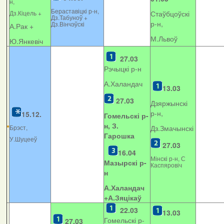
н,
Бераставіцкі р-н,
Дз.Кіцель +
Стаўбцоўскі
Дз.Табуноў +
р-н,
Дз.Вінчэўскі
А.Рак +
М.Львоў
Ю.Янкевіч
27.03
Рэчыцкі р-н
А.Халандач
13.03
27.03
Дзяржынскі
р-н,
15.12.
Гомельскі р-
н, З.
Брэст,
Дз.Змачынскі
Гарошка
У.Шуцееў
27.03
16.04
Мінскі р-н, С
Мазырскі р-
Каспяровіч
н
А.Халандач
+
А.Зяцікаў
22.03
13.03
Гомельскі р-
27.03