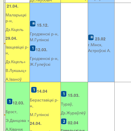
21.04.
Маларыцкі
р-н,
15.12.
Дз.Кіцель
Гродзенскі р-н,
29.04.
23.02
М.Гулінскі
г.Мінск,
Івацевіцкі р-
12.03.
Астроўскі А.
н,
Гродзенскі р-н,
Дз.Кіцель+
Ж.Гулеўскі
В.Лукшыц+
А.Іваноў
14.04
15.03.
Бераставіцкі р-
12.03.
Тураў,
н,
Брэст,
Дз.Жураўлёў
М.Гулінскі
Э.Данцова +
02.04
24.04.
А.Ківачук
Гомельскі р-н,