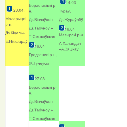
14.03
Бераставіцкі р-
23.04.
н,
Тураў,
Маларыцкі
Дз.Вінчэўскі +
Дз.Жураўлёў
р-н,
Дз.Табуноў +
16.04
Дз.Кіцель+
Мазырскі р-н
Т.Смыкоўская
Е.Нікіфараў
А.Халандач
16.04
+
А.Зяцікаў
Гродзенскі р-н,
Ж.Гулеўскі
27.03
Бераставіцкі р-
н,
Дз.Вінчэўскі +
Дз.Табуноў +
Т.Смыкоўская