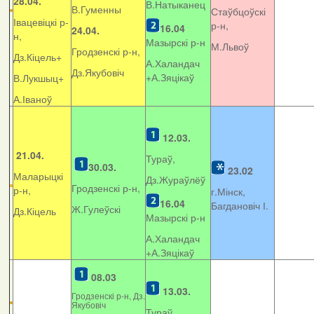
28.04.
В.Натыканец
В.Гуменны
Стаўбцоўскі
Івацевіцкі р-
р-н,
16.04
24.04.
н,
Мазырскі р-н
М.Львоў
Гродзенскі р-н,
Дз.Кіцель+
А.Халандач
Дз.Якубовіч
+
А.Зяцікаў
В.Лукшыц+
А.Іваноў
12.03.
21.04.
Тураў,
30.03.
23.02
Маларыцкі
Дз.Жураўлёў
Гродзенскі р-н,
р-н,
г.Мінск,
16.04
Багдановіч І.
Ж.Гулеўскі
Дз.Кіцель
Мазырскі р-н
А.Халандач
+
А.Зяцікаў
08.03
13.03.
Гродзенскі р-н, Дз.
Якубовіч
Тураў,