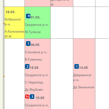
al.
16.04.
01.03.
Кобрынскі
р-н,
Гродзенскі р-н,
А.Кальчанка
М.Гулінскі
et al.
06.05
Слонімскі р-н,
В.Гуменны
15.05
14.05
Гродзенскі р-н,
Дзяржынскі
р-н,
С.Чарапіца,
Дз.Змачынскі
Дз.Якубовіч
19.05
Гродзенскі р-н,