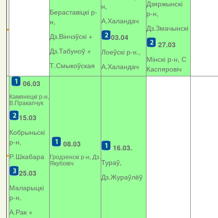
Дзяржынскі
н,
Бераставіцкі р-
р-н,
А.Халандач
н,
Дз.Змачынскі
Дз.Вінчэўскі +
03.04
27.03
Дз.Табуноў +
Лоеўскі р-н.,
Мінскі р-н, С
Т.Смыкоўская
А.Халандач
Каспяровіч
06.03
Камянецкі р-н,
В.Пракапчук
15.03
Кобрыньскі
р-н,
08.03
16.03.
Р.Шкабара
Гродзенскі р-н, Дз.
Тураў,
Якубовіч
25.03
Дз.Жураўлёў
Маларыцкі
р-н,
А.Рак +