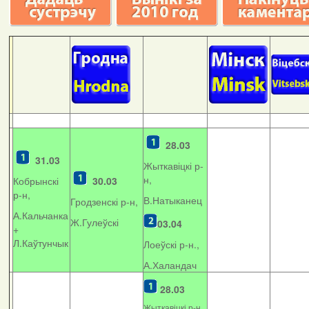
28.03
31.03
Жыткавіцкі р-
н,
Кобрынскі
30.03
р-н,
В.Натыканец
Гродзенскі р-н,
А.Кальчанка
Ж.Гулеўскі
03.04
+
Л.Каўтунчык
Лоеўскі р-н.,
А.Халандач
28.03
Жыткавіцкі р-н,