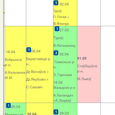
02.04
Тураў,
П. Пінчук +
В.Фянчук
27.03
Тураў,
В.Натыканец
06.04
16.04.
02.04
01.05
Бераставіцкі р-
Кобрынскі
Гомельскі р-
н.,
р-н,
Стаўбцоўскі
н,
р-н,
Дз.Вінчэўскі +
А.Кальчанка
З. Гарошка
et al.
М.Львоў
Дз.Якубовіч +
16.04
С.Саковіч
Мазырскі р-н
А.Халандач
+
А.Зяцікаў
25.03
28.03
25.04.
Маларыцкі