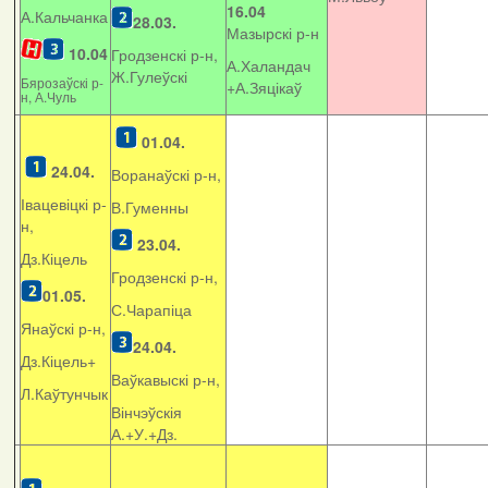
16.04
А.Кальчанка
28.03.
Мазырскі р-н
10.04
Гродзенскі р-н,
А.Халандач
Ж.Гулеўскі
Бярозаўскі р-
+
А.Зяцікаў
н, А.Чуль
01.04.
24.04.
Воранаўскі р-н,
Івацевіцкі р-
В.Гуменны
н,
23.04.
Дз.Кіцель
Гродзенскі р-н,
01.05.
С.Чарапіца
Янаўскі р-н,
24.04.
Дз.Кіцель+
Ваўкавыскі р-н,
Л.Каўтунчык
Вінчэўскія
А.+У.+Дз.