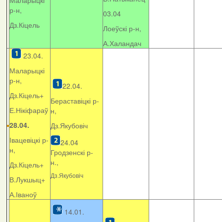
Маларыцкі
р-н,
03.04
Дз.Кіцель
Лоеўскі р-н,
А.Халандач
23.04.
Маларыцкі
р-н,
22.04.
Дз.Кіцель+
Бераставіцкі р-
Е.Нікіфараў
н,
28.04.
Дз.Якубовіч
Івацевіцкі р-
24.04
н,
Гродзенскі р-
н.,
Дз.Кіцель+
Дз.Якубовіч
В.Лукшыц+
А.Іваноў
14.01.