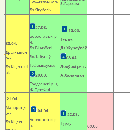
Гродзенскі р-н,
З. Гарошка
Дз.Якубовіч
27.03.
15.03.
Бераставіцкі р-
Тураў,
н,
30.04.
Дз.Вінчэўскі +
Дз.Жураўлёў
Драгічынскі
Дз.Табуноў +
03.04
р-н,
Т.Смыкоўская
Лоеўскі р-н.,
Дз.Кіцель et
al.
28.03.
А.Халандач
Гродзенскі р-н,
Ж.Гулеўскі
21.04.
Маларыцкі
04.04.
р-н,
23.03.
Бераставіцкі р-
Дз.Кіцель
Тураў,
н,
03.05