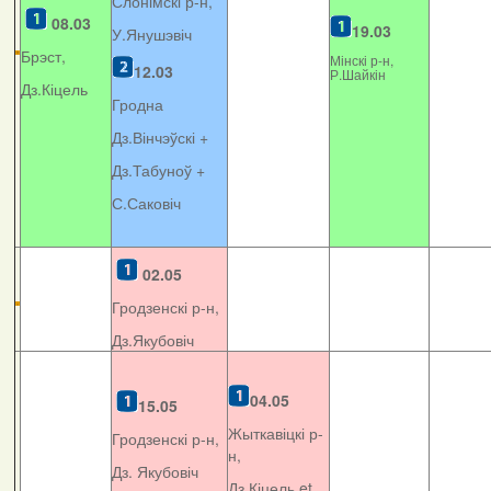
Слонімскі р-н,
08.03
19.03
У.Янушэвіч
Брэст,
Мінскі р-н,
12.03
Р.Шайкін
Дз.Кіцель
Гродна
Дз.Вінчэўскі +
Дз.Табуноў +
С.Саковіч
02.05
Гродзенскі р-н,
Дз.Якубовіч
04.05
15.05
Жыткавіцкі р-
Гродзенскі р-н,
н,
Дз. Якубовіч
Дз.Кіцель et