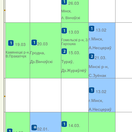
26.03
Мінcк,
А. Вінчэўскі
13.02
13.03
г.Мінск,
Гомельскі р-н, З.
20.03
Гарошка
19.03
А.Несцераў
Камянецкі р-н,
Гродна,
15.03.
В.Пракапчук
21.03.
Дз.Вінчэўскі
Тураў,
Мінскі р-н,
Дз.Жураўлёў
С.Зуёнак
13.02
г.Мінск,
А.Несцераў
14.03.
02.01.