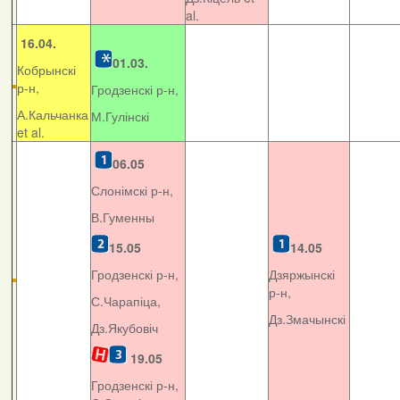
al.
16.04.
01.03.
Кобрынскі
р-н,
Гродзенскі р-н,
А.Кальчанка
М.Гулінскі
et al.
06.05
Слонімскі р-н,
В.Гуменны
15.05
14.05
Гродзенскі р-н,
Дзяржынскі
р-н,
С.Чарапіца,
Дз.Змачынскі
Дз.Якубовіч
19.05
Гродзенскі р-н,