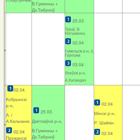
В.Гуменны +
Дз.Табуноў
25.03
Тураў, В.
Натыканец
02.04
Гомельскі р-н, З.
Гарошка
03.04
Лоеўскі р-н,
А.Халандач
02.04.
Кобрынскі
02.04
р-н,
25.03.
Мінскі р-н,
А. і
А.Кальчанкі
Дзятлаўскі р-н,
Р. Шайкін
В.Гуменны +
02.04
02.04
Дз.Табуноў
Пружанскі