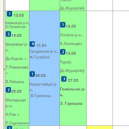
Дз.Жураўлёў
13.03
Камянецкі р-н,
13.03
В.Пракапчук
Лоеўскі р-н.,
14.03
А.Халандач
Івацевіцкі р-
11.01
н,
Гродзенскі р-н.,
13.03
Ж.Гулеўскі
Дз.Кіцель +
Тураў,
Т.Раманава
Дз.Жураўлёў
+
28.03.
27.03
В.Лукшыц
Бераставіцкі р-
Гомельскі р-
н,
25.03
н,
В.Гуменны
Маларыцкі
З. Гарошка
р-н,
А.Рак +
Р.Сцепанюк