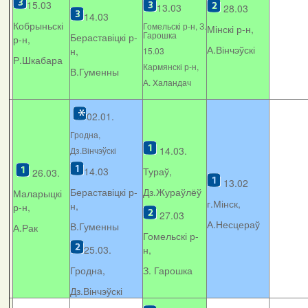
15.03
13.03
28.03
14.03
Кобрыньскі
Гомельскі р-н, З.
Мінскі р-н,
Гарошка
Бераставіцкі р-
р-н,
А.Вінчэўскі
н,
15.03
Р.Шкабара
Кармянскі р-н,
В.Гуменны
А. Xаландач
02.01.
Гродна,
14.03.
Дз.Вінчэўскі
14.03
Тураў,
26.03.
13.02
Бераставіцкі р-
Дз.Жураўлёў
Маларыцкі
г.Мінск,
н,
р-н,
27.03
А.Несцераў
В.Гуменны
А.Рак
Гомельскі р-
25.03.
н,
Гродна,
З. Гарошка
Дз.Вінчэўскі