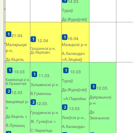
14.03.
Тураў
Дз.Жураўлёў
21.04.
16.04
12.04
Маларыцкі
Мазырскі р-н
Гродзенскі р-н,
р-н,
Дз.Якубовіч
А.Халандач
Дз.Кіцель
+
А.Зяцікаў
10.03
10.03
11.03.
Камянецкі р-н,
Тураў
В.Пракапчук
Зэльвенскі р-н
12.03.
Дз.Жураўлёў
12.03
В.Гуменны
Дзяржынскі
+А.Парейка
Івацевіцкі р-
р-н
12.03.
н
13.03
Дз.
Гродзенскі р-н
Дз.Кіцель +
Лоеўскі р-н.,
Змачынскі
Ж. Гулеўскі +
В.Лукшыц
А.Халандач
С.Чарапіца