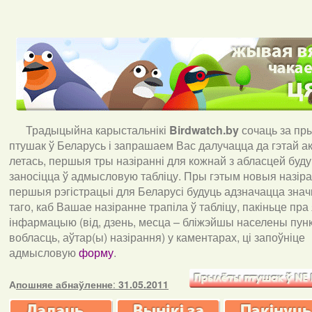
Традыцыйна карыстальнікі
Birdwatch
.
by
сочаць за пр
птушак ў Беларусь і запрашаем Вас далучацца да гэтай акц
летась, першыя тры назіранні для кожнай з абласцей буд
заносіцца ў адмысловую табліцу. Пры гэтым новыя назіран
першыя рэгістрацыі для Беларусі будуць адзначацца знач
таго, каб Вашае назіранне трапіла ў табліцу, пакіньце пра
інфармацыю (від, дзень, месца – бліжэйшы населены пункт
вобласць, аўтар(ы) назірання) у каментарах, ці запоўніце
адмысловую
форму
.
А
пошняе абнаўленне
:
31.05.2011