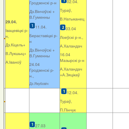
02.04.
Гродзенскі р-н
Тураў,
Дз.Вінчэўскі +
В.Гуменны
В.Натыканец
29.04.
11.04.
03.04
Івацевіцкі р-
Бераставіцкі р-
н,
Лоеўскі р-н.,
н
Дз.Кіцель+
А.Халандач
Дз.Вінчэўскі +
В.Лукшыц+
16.04
В.Гуменны
Мазырскі р-н
А.Іваноў
24.04
А.Халандач
Гродзенскі р-
+
А.Зяцікаў
н.,
Дз.Якубовіч
12.04.
Тураў,
П.Пінчук
27.03