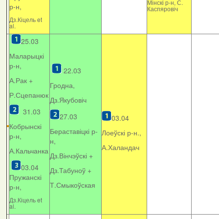
Мінскі р-н, С.
р-н,
Каспяровіч
Дз.Кіцель et
al.
25.03
Маларыцкі
р-н,
22.03
А.Рак +
Гродна,
Р.Сцепанюк
Дз.Якубовіч
31.03
27.03
03.04
Кобрынскі
Бераставіцкі р-
Лоеўскі р-н.,
р-н,
н,
А.Халандач
А.Кальчанка
Дз.Вінчэўскі +
03.04
Дз.Табуноў +
Пружанскі
Т.Смыкоўская
р-н,
Дз.Кіцель et
al.