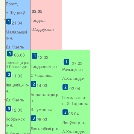
Брэст,
02.05
У.Шуцееў
Гродна,
21.04.
І.Садоўская
Маларыцкі
р-н,
Дз.Кіцель
06.03
12.03.
Камянецкі р-н,
27.03
Гродзенскі р-н
В.Пракапчук
Рэчыцкі р-н
С.Чарапіца
11.03
А.Халандач
Івацевіцкі р-
14.03.
02.04
н,
Бераставіцкі р-
Гомельскі р-
Дз.Кіцель
н
н, З. Гарошка
В.Гуменны
12.03.
03.04
Кобрынскі
25.03.
Лоеўскі р-н.,
р-н,
Дзятлаўскі р-н,
А.Халандач
Л.Каўтунчык