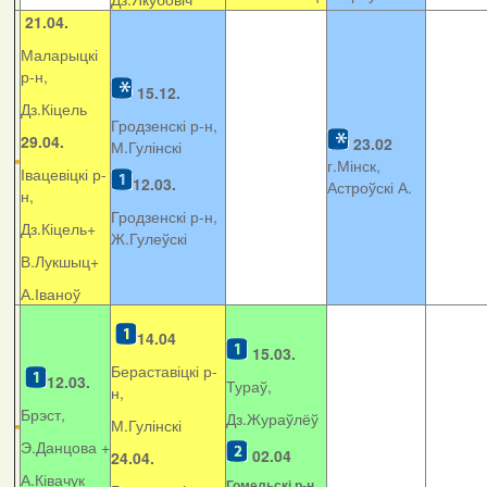
21.04.
Маларыцкі
р-н,
15.12.
Дз.Кіцель
Гродзенскі р-н,
29.04.
23.02
М.Гулінскі
г.Мінск,
Івацевіцкі р-
12.03.
Астроўскі А.
н,
Гродзенскі р-н,
Дз.Кіцель+
Ж.Гулеўскі
В.Лукшыц+
А.Іваноў
14.04
15.03.
Бераставіцкі р-
12.03.
Тураў,
н,
Брэст,
Дз.Жураўлёў
М.Гулінскі
Э.Данцова +
02.04
24.04.
А.Ківачук
Гомельскі р-н,