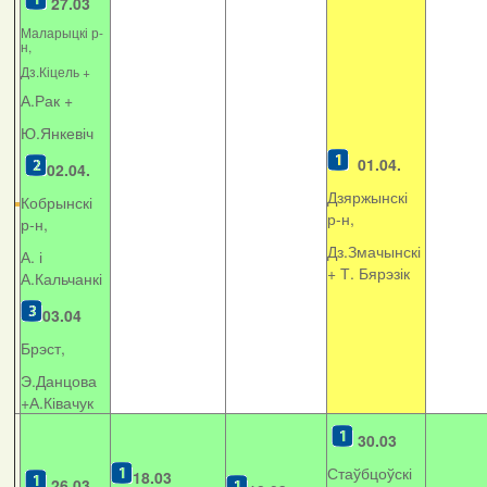
27.03
Маларыцкі р-
н,
Дз.Кіцель +
А.Рак +
Ю.Янкевіч
01.04.
02.04.
Дзяржынскі
Кобрынскі
р-н,
р-н,
Дз.Змачынскі
А. і
+
Т. Бярэзік
А.Кальчанкі
03.04
Брэст,
Э.Данцова
+А.Ківачук
30.03
Стаўбцоўскі
18.03
26.03