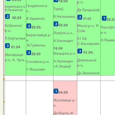
18.03
р-н,
Гродзенскі р-
Камянецкі р-н,
Тураў,
Дз.Лундышаў
В.Пракапчук
н.,
В.Натыканец
30.03
A.Храмогін
31.03
25.0
03.04
Кобрынскі
Мінскі р-н, Я.
28.03.
Пастаўск
р-н,
Сліж
р-н,
Лоеўскі р-н.,
Бераставіцкі р-
Л.Каўтунчык
01.04.
н,
Н.Якаве
А.Халандач
С.Каспяровіч
В.Гуменны
01.04
16.04
01.04.
Мазырскі р-н
28.03
Маларыцкі
р-н, А. Чуль
Дзяржынскі
А.Халандач
Слонімскі р-н,
р-н,
+
А.Зяцікаў
У.Янушэвіч
Дз.Змачынскі
04.05
Жыткавіцкі р-
н,
Дз.Кіцель et