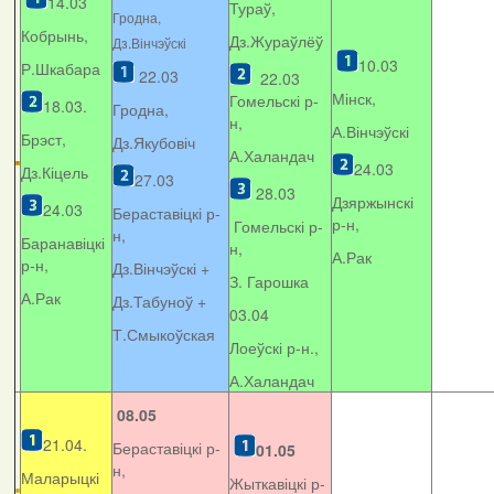
14.03
Тураў,
Гродна,
Кобрынь,
Дз.Жураўлёў
Дз.Вінчэўскі
10.03
Р.Шкабара
22.03
22.03
Мінск,
Гомельскі р-
18.03.
Гродна,
н,
А.Вінчэўскі
Брэст,
Дз.Якубовіч
А.Халандач
24.03
Дз.Кіцель
27.03
28.03
Дзяржынскі
24.03
Бераставіцкі р-
р-н,
Гомельскі р-
н,
Баранавіцкі
н,
А.Рак
р-н,
Дз.Вінчэўскі +
З. Гарошка
А.Рак
Дз.Табуноў +
03.04
Т.Смыкоўская
Лоеўскі р-н.,
А.Халандач
08.05
21.04.
Бераставіцкі р-
01.05
н,
Маларыцкі
Жыткавіцкі р-