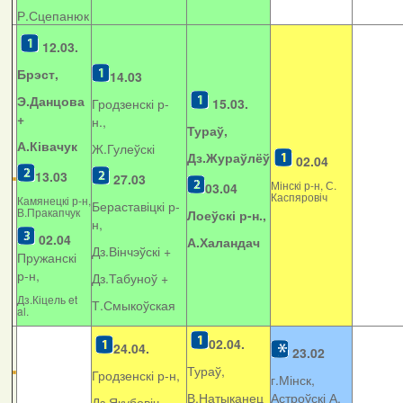
Р.Сцепанюк
12.03.
Брэст,
14.03
Э.Данцова
Гродзенскі р-
15.03.
+
н.,
Тураў,
А.Ківачук
Ж.Гулеўскі
Дз.Жураўлёў
02.04
13.03
27.03
Мінскі р-н, С.
03.04
Каспяровіч
Камянецкі р-н,
Бераставіцкі р-
В.Пракапчук
Лоеўскі р-н.,
н,
02.04
А.Халандач
Дз.Вінчэўскі +
Пружанскі
р-н,
Дз.Табуноў +
Дз.Кіцель et
Т.Смыкоўская
al.
02.04.
24.04.
23.02
Тураў,
Гродзенскі р-н,
г.Мінск,
В.Натыканец
Астроўскі А.
Дз.Якубовіч