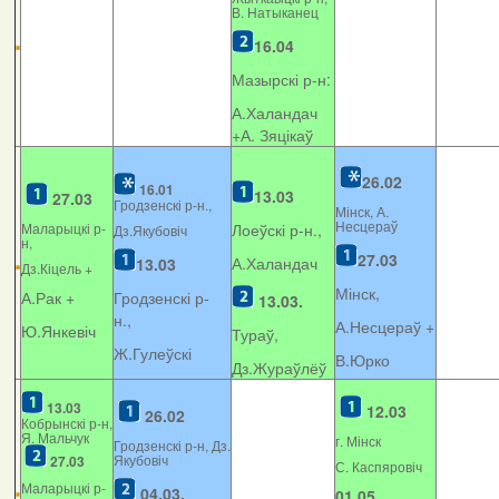
В. Натыканец
16.04
Мазырскі р-н:
А.Халандач
+
А. Зяцікаў
26.02
16.01
13.03
27.03
Гродзенскі р-н.,
Мінск, А.
Несцераў
Маларыцкі р-
Лоеўскі р-н.,
Дз.Якубовіч
н,
27.03
А.Халандач
13.03
Дз.Кіцель +
Мінск,
А.Рак +
Гродзенскі р-
13.03.
н.,
А.Несцераў +
Ю.Янкевіч
Тураў,
Ж.Гулеўскі
В.Юрко
Дз.Жураўлёў
13.03
12.03
26.02
Кобрынскі р-н,
Я. Мальчук
г. Мінск
Гродзенскі р-н, Дз.
Якубовіч
27.03
С. Каспяровіч
Маларыцкі р-
04.03.
01.05