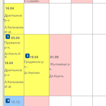
С.Саковіч
16.04
Драгічынскі
р-н
А.Кальчанка
et al.
03.04
Пружанскі
р-н,
Дз.Кіцель et
al.
19.04
01.05
Гродзенскі р-
16.04
Жыткавіцкі р-
н.,
н,
Драгічынскі
Дз.Якубовіч
р-н
Дз.Кіцель
А.Кальчанка
et al.
15.12.