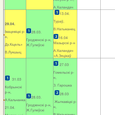
А.Халандач
13.04.
Тураў,
29.04.
В.Натыканец
Івацевіцкі р-
28.03.
н,
16.04
Гродзенскі р-н,
Мазырскі р-н
Дз.Кіцель+
Ж.Гулеўскі
А.Халандач
В.Лукшыц
+
А.Зяцікаў
27.03
Гомельскі р-
н,
31.03
З. Гарошка
Кобрынскі
р-н,
28.03
28.03.
А.Кальчанка
Жыткавіцкі р-
Гродзенскі р-н,
н,
21.04.
Ж.Гулеўскі
В.Натыканец