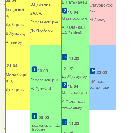
28.04.
В.Натыканец
В.Гуменны
Стаўбцоўскі
Івацевіцкі р-
р-н,
16.04
24.04.
н,
Мазырскі р-н
М.Львоў
Гродзенскі р-н,
Дз.Кіцель+
А.Халандач
Дз.Якубовіч
+
А.Зяцікаў
В.Лукшыц+
А.Іваноў
12.03.
21.04.
Тураў,
30.03.
23.02
Маларыцкі
Дз.Жураўлёў
Гродзенскі р-н,
р-н,
г.Мінск,
16.04
Багдановіч І.
Ж.Гулеўскі
Дз.Кіцель
Мазырскі р-н
А.Халандач
+
А.Зяцікаў
08.03
13.03.
Гродзенскі р-н, Дз.
Якубовіч
Тураў,