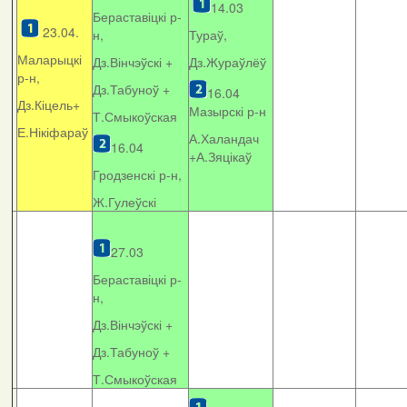
14.03
Бераставіцкі р-
23.04.
н,
Тураў,
Маларыцкі
Дз.Вінчэўскі +
Дз.Жураўлёў
р-н,
Дз.Табуноў +
16.04
Дз.Кіцель+
Мазырскі р-н
Т.Смыкоўская
Е.Нікіфараў
А.Халандач
16.04
+
А.Зяцікаў
Гродзенскі р-н,
Ж.Гулеўскі
27.03
Бераставіцкі р-
н,
Дз.Вінчэўскі +
Дз.Табуноў +
Т.Смыкоўская