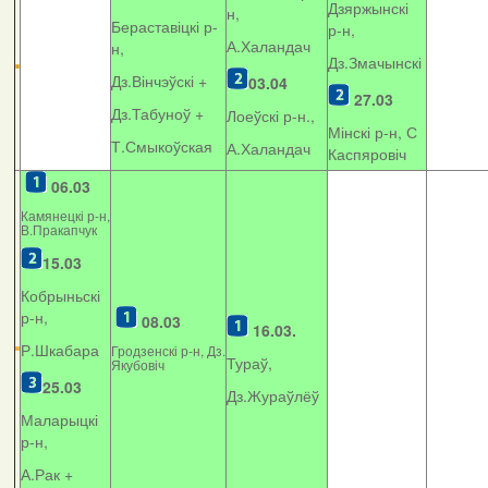
Дзяржынскі
н,
Бераставіцкі р-
р-н,
А.Халандач
н,
Дз.Змачынскі
Дз.Вінчэўскі +
03.04
27.03
Дз.Табуноў +
Лоеўскі р-н.,
Мінскі р-н, С
Т.Смыкоўская
А.Халандач
Каспяровіч
06.03
Камянецкі р-н,
В.Пракапчук
15.03
Кобрыньскі
р-н,
08.03
16.03.
Р.Шкабара
Гродзенскі р-н, Дз.
Тураў,
Якубовіч
25.03
Дз.Жураўлёў
Маларыцкі
р-н,
А.Рак +