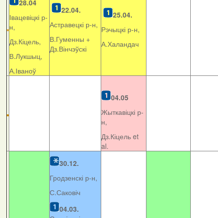
28.04
22.04.
25.04.
Івацевіцкі р-
Астравецкі р-н,
н,
Рэчыцкі р-н,
В.Гуменны +
Дз.Кіцель,
А.Халандач
Дз.Вінчэўскі
В.Лукшыц,
А.Іваноў
04.05
Жыткавіцкі р-
н,
Дз.Кіцель et
al.
30.12.
Гродзенскі р-н,
С.Саковіч
04.03.