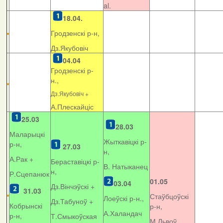
al.
18.04.
Гродзенскі р-н,
Дз.Якубовіч
04.04
Гродзенскі р-
н.,
Дз.Якубовіч +
А.Плескайціс
25.03
28.03
Маларыцкі
Жыткавіцкі р-
р-н,
27.03
н,
А.Рак +
Бераставіцкі р-
В. Натыканец
н,
Р.Сцепанюк
01.05
03.04
Дз.Вінчэўскі +
31.03
Стаўбцоўскі
Лоеўскі р-н.,
Дз.Табуноў +
Кобрынскі
р-н,
А.Халандач
р-н,
Т.Смыкоўская
М.Львоў