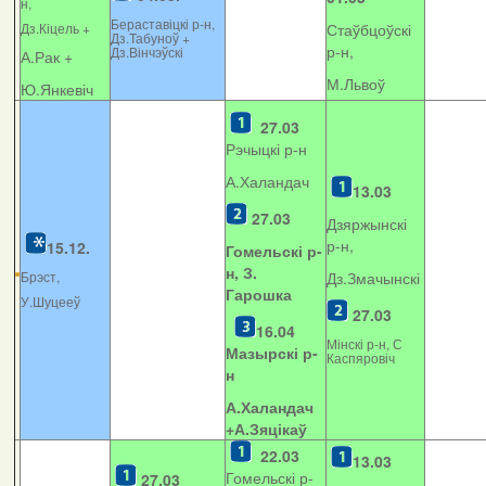
н,
Бераставіцкі р-н,
Дз.Кіцель +
Стаўбцоўскі
Дз.Табуноў +
р-н,
Дз.Вінчэўскі
А.Рак +
М.Львоў
Ю.Янкевіч
27.03
Рэчыцкі р-н
А.Халандач
13.03
27.03
Дзяржынскі
р-н,
15.12.
Гомельскі р-
н, З.
Брэст,
Дз.Змачынскі
Гарошка
У.Шуцееў
27.03
16.04
Мінскі р-н, С
Мазырскі р-
Каспяровіч
н
А.Халандач
+
А.Зяцікаў
22.03
13.03
Гомельскі р-
27.03