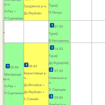
р-н,
Тураў,
Гродзенскі р-н,
А.Рак +
П.Пінчук
Дз.Якубовіч
Р.Сцепанюк
27.03
Тураў,
В.Натыканец
14.03.
Тураў
Дз.Жураўлёў
06.04
25.03
27.03
Бераставіцкі р-
Маларыцкі
н.,
Гомельскі р-
р-н,
н,
Дз.Вінчэўскі +
А.Рак +
З. Гарошка
Дз.Якубовіч +
Р.Сцепанюк
03.04
С.Саковіч
Лоеўскі р-н.,