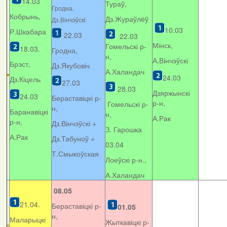
14.03
Тураў,
Гродна,
Кобрынь,
Дз.Жураўлёў
Дз.Вінчэўскі
10.03
Р.Шкабара
22.03
22.03
Мінск,
Гомельскі р-
18.03.
Гродна,
н,
А.Вінчэўскі
Брэст,
Дз.Якубовіч
А.Халандач
24.03
Дз.Кіцель
27.03
28.03
Дзяржынскі
24.03
Бераставіцкі р-
р-н,
Гомельскі р-
н,
Баранавіцкі
н,
А.Рак
р-н,
Дз.Вінчэўскі +
З. Гарошка
А.Рак
Дз.Табуноў +
03.04
Т.Смыкоўская
Лоеўскі р-н.,
А.Халандач
08.05
21.04.
Бераставіцкі р-
01.05
н,
Маларыцкі
Жыткавіцкі р-