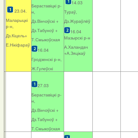
14.03
Бераставіцкі р-
23.04.
н,
Тураў,
Маларыцкі
Дз.Вінчэўскі +
Дз.Жураўлёў
р-н,
Дз.Табуноў +
16.04
Дз.Кіцель+
Мазырскі р-н
Т.Смыкоўская
Е.Нікіфараў
А.Халандач
16.04
+
А.Зяцікаў
Гродзенскі р-н,
Ж.Гулеўскі
27.03
Бераставіцкі р-
н,
Дз.Вінчэўскі +
Дз.Табуноў +
Т.Смыкоўская