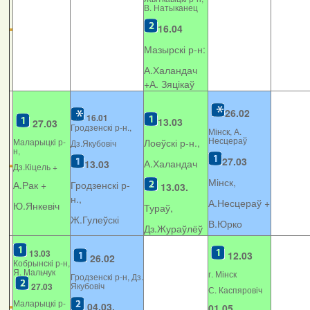
В. Натыканец
16.04
Мазырскі р-н:
А.Халандач
+
А. Зяцікаў
26.02
16.01
13.03
27.03
Гродзенскі р-н.,
Мінск, А.
Несцераў
Маларыцкі р-
Лоеўскі р-н.,
Дз.Якубовіч
н,
27.03
А.Халандач
13.03
Дз.Кіцель +
Мінск,
А.Рак +
Гродзенскі р-
13.03.
н.,
А.Несцераў +
Ю.Янкевіч
Тураў,
Ж.Гулеўскі
В.Юрко
Дз.Жураўлёў
13.03
12.03
26.02
Кобрынскі р-н,
Я. Мальчук
г. Мінск
Гродзенскі р-н, Дз.
Якубовіч
27.03
С. Каспяровіч
Маларыцкі р-
04.03.
01.05