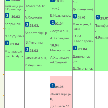
18.03
р-н,
Гродзенскі р-
Камянецкі р-н,
Тураў,
Дз.Лундышаў
В.Пракапчук
н.,
В.Натыканец
30.03
A.Храмогін
31.03
25.0
03.04
Кобрынскі
Мінскі р-н, Я.
28.03.
Пастаўск
р-н,
Сліж
р-н,
Лоеўскі р-н.,
Бераставіцкі р-
Л.Каўтунчык
01.04.
н,
Н.Якаве
А.Халандач
С.Каспяровіч
В.Гуменны
01.04
16.04
01.04.
Мазырскі р-н
28.03
Маларыцкі
р-н, А. Чуль
Дзяржынскі
А.Халандач
Слонімскі р-н,
р-н,
+
А.Зяцікаў
У.Янушэвіч
Дз.Змачынскі
04.05
Жыткавіцкі р-
н,
Дз.Кіцель et