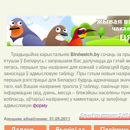
Традыцыйна карыстальнікі
Birdwatch
.
by
сочаць за пр
птушак ў Беларусь і запрашаем Вас далучацца да гэтай акц
летась, першыя тры назіранні для кожнай з абласцей буд
заносіцца ў адмысловую табліцу. Пры гэтым новыя назіран
першыя рэгістрацыі для Беларусі будуць адзначацца знач
таго, каб Вашае назіранне трапіла ў табліцу, пакіньце пра
інфармацыю (від, дзень, месца – бліжэйшы населены пункт
вобласць, аўтар(ы) назірання) у каментарах, ці запоўніце
адмысловую
форму
.
А
пошняе абнаўленне
:
31.05.2011