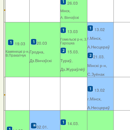
26.03
Мінcк,
А. Вінчэўскі
13.02
13.03
г.Мінск,
Гомельскі р-н, З.
20.03
Гарошка
19.03
А.Несцераў
Камянецкі р-н,
Гродна,
15.03.
В.Пракапчук
21.03.
Дз.Вінчэўскі
Тураў,
Мінскі р-н,
Дз.Жураўлёў
С.Зуёнак
13.02
г.Мінск,
А.Несцераў
14.03.
02.01.