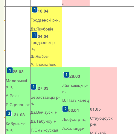
al.
18.04.
Гродзенскі р-н,
Дз.Якубовіч
04.04
Гродзенскі р-
н.,
Дз.Якубовіч +
А.Плескайціс
25.03
28.03
Маларыцкі
Жыткавіцкі р-
р-н,
27.03
н,
А.Рак +
Бераставіцкі р-
В. Натыканец
н,
Р.Сцепанюк
01.05
03.04
Дз.Вінчэўскі +
31.03
Стаўбцоўскі
Лоеўскі р-н.,
Дз.Табуноў +
Кобрынскі
р-н,
А.Халандач
р-н,
Т.Смыкоўская
М.Львоў