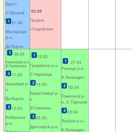
Брэст,
02.05
У.Шуцееў
Гродна,
21.04.
І.Садоўская
Маларыцкі
р-н,
Дз.Кіцель
06.03
12.03.
Камянецкі р-н,
27.03
Гродзенскі р-н
В.Пракапчук
Рэчыцкі р-н
С.Чарапіца
11.03
А.Халандач
Івацевіцкі р-
14.03.
02.04
н,
Бераставіцкі р-
Гомельскі р-
Дз.Кіцель
н
н, З. Гарошка
В.Гуменны
12.03.
03.04
Кобрынскі
25.03.
Лоеўскі р-н.,
р-н,
Дзятлаўскі р-н,
А.Халандач
Л.Каўтунчык