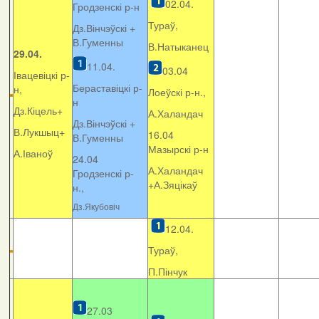
02.04.
Гродзенскі р-н
Тураў,
Дз.Вінчэўскі +
В.Гуменны
В.Натыканец
29.04.
11.04.
03.04
Івацевіцкі р-
Бераставіцкі р-
н,
Лоеўскі р-н.,
н
Дз.Кіцель+
А.Халандач
Дз.Вінчэўскі +
В.Лукшыц+
16.04
В.Гуменны
Мазырскі р-н
А.Іваноў
24.04
А.Халандач
Гродзенскі р-
+
А.Зяцікаў
н.,
Дз.Якубовіч
12.04.
Тураў,
П.Пінчук
27.03