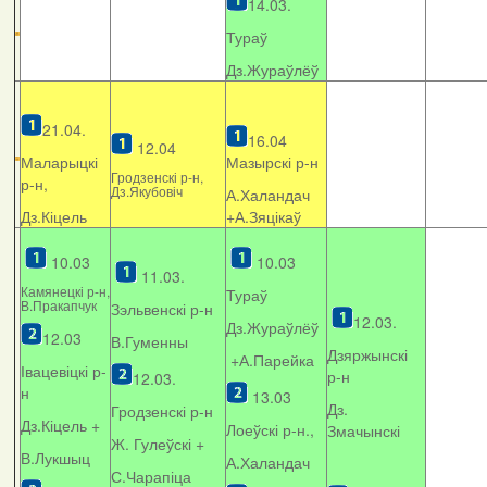
14.03.
Тураў
Дз.Жураўлёў
21.04.
16.04
12.04
Маларыцкі
Мазырскі р-н
Гродзенскі р-н,
р-н,
Дз.Якубовіч
А.Халандач
Дз.Кіцель
+
А.Зяцікаў
10.03
10.03
11.03.
Камянецкі р-н,
Тураў
В.Пракапчук
Зэльвенскі р-н
12.03.
Дз.Жураўлёў
12.03
В.Гуменны
Дзяржынскі
+А.Парейка
Івацевіцкі р-
р-н
12.03.
н
13.03
Дз.
Гродзенскі р-н
Дз.Кіцель +
Лоеўскі р-н.,
Змачынскі
Ж. Гулеўскі +
В.Лукшыц
А.Халандач
С.Чарапіца