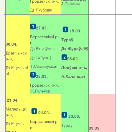
Гродзенскі р-н,
З. Гарошка
Дз.Якубовіч
27.03.
15.03.
Бераставіцкі р-
Тураў,
н,
30.04.
Дз.Вінчэўскі +
Дз.Жураўлёў
Драгічынскі
Дз.Табуноў +
03.04
р-н,
Т.Смыкоўская
Лоеўскі р-н.,
Дз.Кіцель et
al.
28.03.
А.Халандач
Гродзенскі р-н,
Ж.Гулеўскі
21.04.
Маларыцкі
04.04.
р-н,
23.03.
Бераставіцкі р-
Дз.Кіцель
Тураў,
н,
03.05