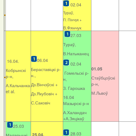
02.04
Тураў,
П. Пінчук +
В.Фянчук
27.03
Тураў,
В.Натыканец
06.04
16.04.
02.04
01.05
Бераставіцкі р-
Кобрынскі
Гомельскі р-
н.,
р-н,
Стаўбцоўскі
н,
р-н,
Дз.Вінчэўскі +
А.Кальчанка
З. Гарошка
et al.
М.Львоў
Дз.Якубовіч +
16.04
С.Саковіч
Мазырскі р-н
А.Халандач
+
А.Зяцікаў
25.03
28.03
25.04.
Маларыцкі