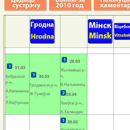
28.03
31.03
Жыткавіцкі р-
н,
Кобрынскі
30.03
р-н,
В.Натыканец
Гродзенскі р-н,
А.Кальчанка
Ж.Гулеўскі
03.04
+
Л.Каўтунчык
Лоеўскі р-н.,
А.Халандач
28.03
Жыткавіцкі р-н,