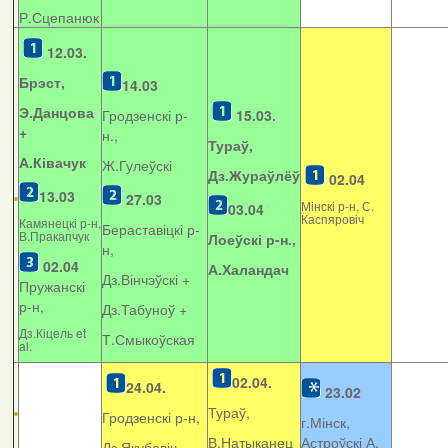
Р.Сцепанюк
12.03.
Брэст,
14.03
Э.Данцова
Гродзенскі р-
15.03.
+
н.,
Тураў,
А.Ківачук
Ж.Гулеўскі
Дз.Жураўлёў
02.04
13.03
27.03
Мінскі р-н, С.
03.04
Каспяровіч
Камянецкі р-н,
Бераставіцкі р-
В.Пракапчук
Лоеўскі р-н.,
н,
02.04
А.Халандач
Дз.Вінчэўскі +
Пружанскі
р-н,
Дз.Табуноў +
Дз.Кіцель et
Т.Смыкоўская
al.
02.04.
24.04.
23.02
Тураў,
Гродзенскі р-н,
г.Мінск,
В.Натыканец
Астроўскі А.
Дз.Якубовіч