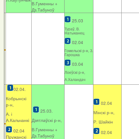
В.Гуменны +
Дз.Табуноў
25.03
Тураў, В.
Натыканец
02.04
Гомельскі р-н, З.
Гарошка
03.04
Лоеўскі р-н,
А.Халандач
02.04.
Кобрынскі
02.04
р-н,
25.03.
Мінскі р-н,
А. і
А.Кальчанкі
Дзятлаўскі р-н,
Р. Шайкін
В.Гуменны +
02.04
02.04
Дз.Табуноў
Пружанскі