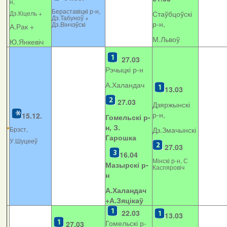
н,
Бераставіцкі р-н,
Дз.Кіцель +
Стаўбцоўскі
Дз.Табуноў +
р-н,
Дз.Вінчэўскі
А.Рак +
М.Львоў
Ю.Янкевіч
27.03
Рэчыцкі р-н
А.Халандач
13.03
27.03
Дзяржынскі
р-н,
15.12.
Гомельскі р-
н, З.
Брэст,
Дз.Змачынскі
Гарошка
У.Шуцееў
27.03
16.04
Мінскі р-н, С
Мазырскі р-
Каспяровіч
н
А.Халандач
+
А.Зяцікаў
22.03
13.03
Гомельскі р-
27.03