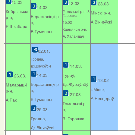
15.03
13.03
28.03
14.03
Кобрыньскі
Гомельскі р-н, З.
Мінскі р-н,
Гарошка
Бераставіцкі р-
р-н,
А.Вінчэўскі
н,
15.03
Р.Шкабара
Кармянскі р-н,
В.Гуменны
А. Xаландач
02.01.
Гродна,
14.03.
Дз.Вінчэўскі
14.03
Тураў,
26.03.
13.02
Бераставіцкі р-
Дз.Жураўлёў
Маларыцкі
г.Мінск,
н,
р-н,
27.03
А.Несцераў
В.Гуменны
А.Рак
Гомельскі р-
25.03.
н,
Гродна,
З. Гарошка
Дз.Вінчэўскі