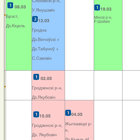
Слонімскі р-н,
08.03
19.03
У.Янушэвіч
Брэст,
Мінскі р-н,
12.03
Р.Шайкін
Дз.Кіцель
Гродна
Дз.Вінчэўскі +
Дз.Табуноў +
С.Саковіч
02.05
Гродзенскі р-н,
Дз.Якубовіч
04.05
15.05
Жыткавіцкі р-
Гродзенскі р-н,
н,
Дз. Якубовіч
Дз.Кіцель et