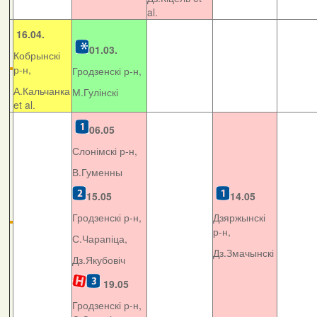
al.
16.04.
01.03.
Кобрынскі
р-н,
Гродзенскі р-н,
А.Кальчанка
М.Гулінскі
et al.
06.05
Слонімскі р-н,
В.Гуменны
15.05
14.05
Гродзенскі р-н,
Дзяржынскі
р-н,
С.Чарапіца,
Дз.Змачынскі
Дз.Якубовіч
19.05
Гродзенскі р-н,