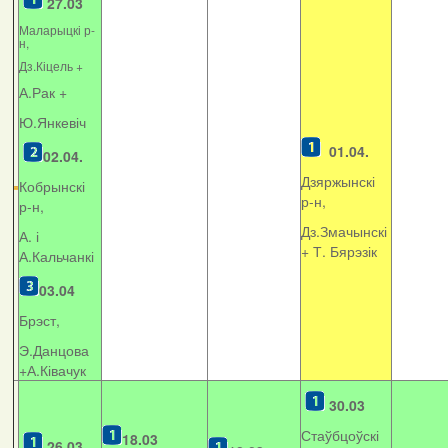
27.03
Маларыцкі р-
н,
Дз.Кіцель +
А.Рак +
Ю.Янкевіч
01.04.
02.04.
Дзяржынскі
Кобрынскі
р-н,
р-н,
Дз.Змачынскі
А. і
+
Т. Бярэзік
А.Кальчанкі
03.04
Брэст,
Э.Данцова
+А.Ківачук
30.03
Стаўбцоўскі
18.03
26.03