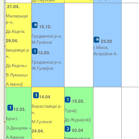
21.04.
Маларыцкі
р-н,
15.12.
Дз.Кіцель
Гродзенскі р-н,
29.04.
23.02
М.Гулінскі
г.Мінск,
Івацевіцкі р-
12.03.
Астроўскі А.
н,
Гродзенскі р-н,
Дз.Кіцель+
Ж.Гулеўскі
В.Лукшыц+
А.Іваноў
14.04
15.03.
Бераставіцкі р-
12.03.
Тураў,
н,
Брэст,
Дз.Жураўлёў
М.Гулінскі
Э.Данцова +
02.04
24.04.
А.Ківачук
Гомельскі р-н,