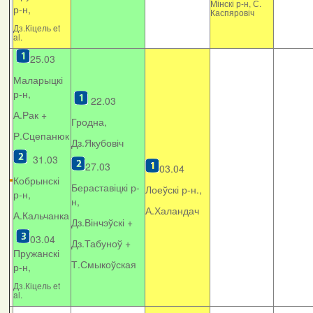
Мінскі р-н, С.
р-н,
Каспяровіч
Дз.Кіцель et
al.
25.03
Маларыцкі
р-н,
22.03
А.Рак +
Гродна,
Р.Сцепанюк
Дз.Якубовіч
31.03
27.03
03.04
Кобрынскі
Бераставіцкі р-
Лоеўскі р-н.,
р-н,
н,
А.Халандач
А.Кальчанка
Дз.Вінчэўскі +
03.04
Дз.Табуноў +
Пружанскі
Т.Смыкоўская
р-н,
Дз.Кіцель et
al.