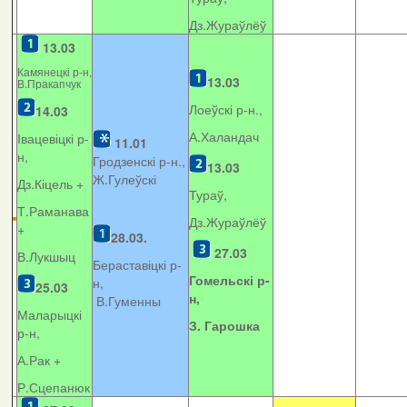
Дз.Жураўлёў
13.03
Камянецкі р-н,
13.03
В.Пракапчук
Лоеўскі р-н.,
14.03
А.Халандач
Івацевіцкі р-
11.01
н,
Гродзенскі р-н.,
13.03
Ж.Гулеўскі
Дз.Кіцель +
Тураў,
Т.Раманава
Дз.Жураўлёў
+
28.03.
27.03
В.Лукшыц
Бераставіцкі р-
Гомельскі р-
н,
25.03
н,
В.Гуменны
Маларыцкі
З. Гарошка
р-н,
А.Рак +
Р.Сцепанюк