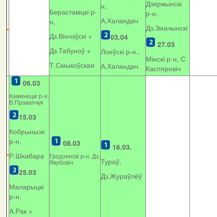
Дзяржынскі
н,
Бераставіцкі р-
р-н,
А.Халандач
н,
Дз.Змачынскі
Дз.Вінчэўскі +
03.04
27.03
Дз.Табуноў +
Лоеўскі р-н.,
Мінскі р-н, С
Т.Смыкоўская
А.Халандач
Каспяровіч
06.03
Камянецкі р-н,
В.Пракапчук
15.03
Кобрыньскі
р-н,
08.03
16.03.
Р.Шкабара
Гродзенскі р-н, Дз.
Тураў,
Якубовіч
25.03
Дз.Жураўлёў
Маларыцкі
р-н,
А.Рак +