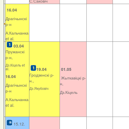
С.Саковіч
16.04
Драгічынскі
р-н
А.Кальчанка
et al.
03.04
Пружанскі
р-н,
Дз.Кіцель et
al.
19.04
01.05
Гродзенскі р-
16.04
Жыткавіцкі р-
н.,
н,
Драгічынскі
Дз.Якубовіч
р-н
Дз.Кіцель
А.Кальчанка
et al.
15.12.