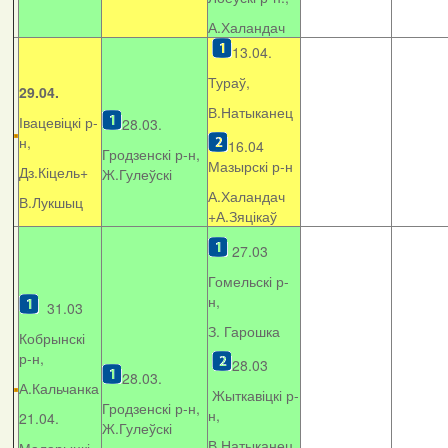
А.Халандач
13.04.
Тураў,
29.04.
В.Натыканец
Івацевіцкі р-
28.03.
н,
16.04
Гродзенскі р-н,
Мазырскі р-н
Дз.Кіцель+
Ж.Гулеўскі
А.Халандач
В.Лукшыц
+
А.Зяцікаў
27.03
Гомельскі р-
н,
31.03
З. Гарошка
Кобрынскі
р-н,
28.03
28.03.
А.Кальчанка
Жыткавіцкі р-
Гродзенскі р-н,
н,
21.04.
Ж.Гулеўскі
В.Натыканец