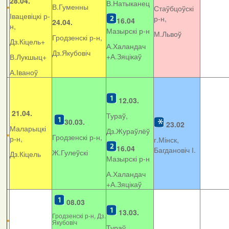
28.04.
В.Натыканец
В.Гуменны
Стаўбцоўскі
Івацевіцкі р-
р-н,
16.04
24.04.
н,
Мазырскі р-н
М.Львоў
Гродзенскі р-н,
Дз.Кіцель+
А.Халандач
Дз.Якубовіч
+
А.Зяцікаў
В.Лукшыц+
А.Іваноў
12.03.
21.04.
Тураў,
30.03.
23.02
Маларыцкі
Дз.Жураўлёў
Гродзенскі р-н,
р-н,
г.Мінск,
16.04
Багдановіч І.
Ж.Гулеўскі
Дз.Кіцель
Мазырскі р-н
А.Халандач
+
А.Зяцікаў
08.03
13.03.
Гродзенскі р-н, Дз.
Якубовіч
Тураў,