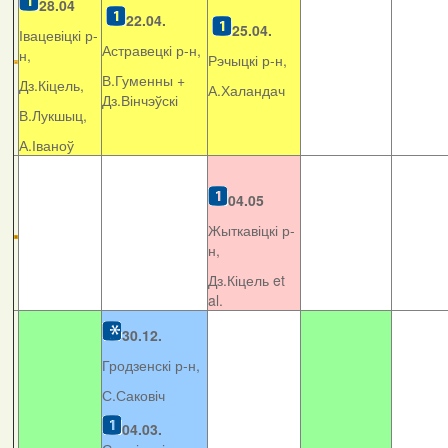
28.04
22.04.
25.04.
Івацевіцкі р-
Астравецкі р-н,
н,
Рэчыцкі р-н,
В.Гуменны +
Дз.Кіцель,
А.Халандач
Дз.Вінчэўскі
В.Лукшыц,
А.Іваноў
04.05
Жыткавіцкі р-
н,
Дз.Кіцель et
al.
30.12.
Гродзенскі р-н,
С.Саковіч
04.03.