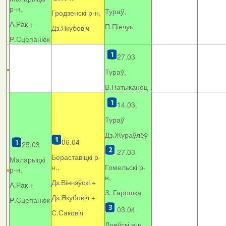
р-н,
Тураў,
Гродзенскі р-н,
А.Рак +
П.Пінчук
Дз.Якубовіч
Р.Сцепанюк
27.03
Тураў,
В.Натыканец
14.03.
Тураў
Дз.Жураўлёў
06.04
25.03
27.03
Бераставіцкі р-
Маларыцкі
н.,
Гомельскі р-
р-н,
н,
Дз.Вінчэўскі +
А.Рак +
З. Гарошка
Дз.Якубовіч +
Р.Сцепанюк
03.04
С.Саковіч
Лоеўскі р-н.,