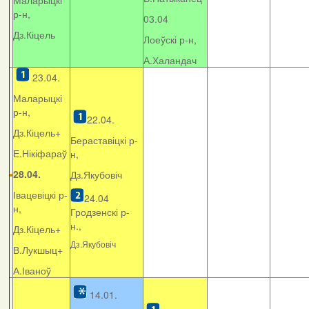
Маларыцкі
р-н,
03.04
Дз.Кіцель
Лоеўскі р-н,
А.Халандач
23.04.
Маларыцкі
р-н,
22.04.
Дз.Кіцель+
Бераставіцкі р-
Е.Нікіфараў
н,
28.04.
Дз.Якубовіч
Івацевіцкі р-
24.04
н,
Гродзенскі р-
н.,
Дз.Кіцель+
Дз.Якубовіч
В.Лукшыц+
А.Іваноў
14.01.