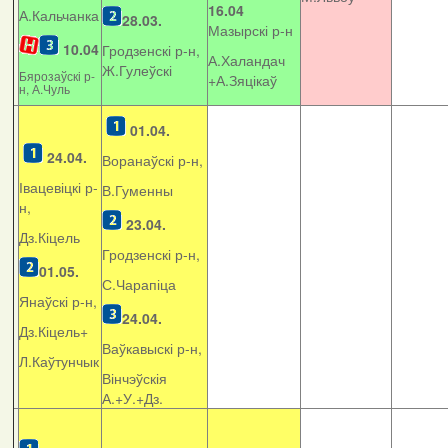
16.04
А.Кальчанка
28.03.
Мазырскі р-н
10.04
Гродзенскі р-н,
А.Халандач
Ж.Гулеўскі
Бярозаўскі р-
+
А.Зяцікаў
н, А.Чуль
01.04.
24.04.
Воранаўскі р-н,
Івацевіцкі р-
В.Гуменны
н,
23.04.
Дз.Кіцель
Гродзенскі р-н,
01.05.
С.Чарапіца
Янаўскі р-н,
24.04.
Дз.Кіцель+
Ваўкавыскі р-н,
Л.Каўтунчык
Вінчэўскія
А.+У.+Дз.