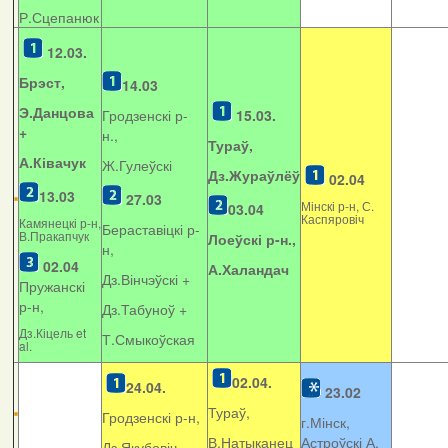
Р.Сцепанюк
12.03.
Брэст,
14.03
Э.Данцова
Гродзенскі р-
15.03.
+
н.,
Тураў,
А.Ківачук
Ж.Гулеўскі
Дз.Жураўлёў
02.04
13.03
27.03
Мінскі р-н, С.
03.04
Каспяровіч
Камянецкі р-н,
Бераставіцкі р-
В.Пракапчук
Лоеўскі р-н.,
н,
02.04
А.Халандач
Дз.Вінчэўскі +
Пружанскі
р-н,
Дз.Табуноў +
Дз.Кіцель et
Т.Смыкоўская
al.
02.04.
24.04.
23.02
Тураў,
Гродзенскі р-н,
г.Мінск,
В.Натыканец
Астроўскі А.
Дз.Якубовіч