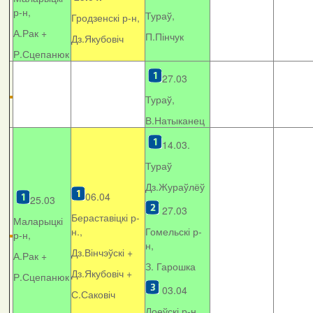
р-н,
Тураў,
Гродзенскі р-н,
А.Рак +
П.Пінчук
Дз.Якубовіч
Р.Сцепанюк
27.03
Тураў,
В.Натыканец
14.03.
Тураў
Дз.Жураўлёў
06.04
25.03
27.03
Бераставіцкі р-
Маларыцкі
н.,
Гомельскі р-
р-н,
н,
Дз.Вінчэўскі +
А.Рак +
З. Гарошка
Дз.Якубовіч +
Р.Сцепанюк
03.04
С.Саковіч
Лоеўскі р-н.,