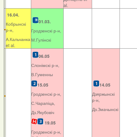
al.
16.04.
01.03.
Кобрынскі
р-н,
Гродзенскі р-н,
А.Кальчанка
М.Гулінскі
et al.
06.05
Слонімскі р-н,
В.Гуменны
15.05
14.05
Гродзенскі р-н,
Дзяржынскі
р-н,
С.Чарапіца,
Дз.Змачынскі
Дз.Якубовіч
19.05
Гродзенскі р-н,