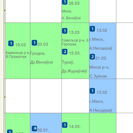
26.03
Мінcк,
А. Вінчэўскі
13.02
13.03
г.Мінск,
Гомельскі р-н, З.
20.03
Гарошка
19.03
А.Несцераў
Камянецкі р-н,
Гродна,
15.03.
В.Пракапчук
21.03.
Дз.Вінчэўскі
Тураў,
Мінскі р-н,
Дз.Жураўлёў
С.Зуёнак
13.02
г.Мінск,
А.Несцераў
14.03.
02.01.