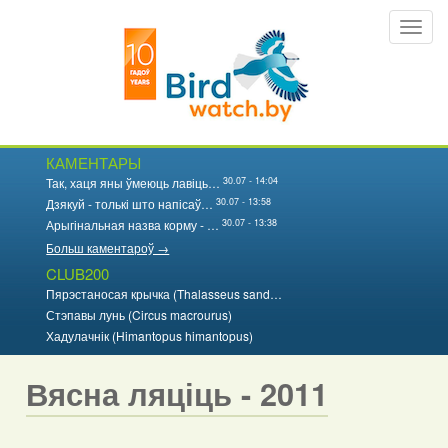
Перайсці
Toggl
да
navig
асноўнага
змесціва
КАМЕНТАРЫ
30.07 - 14:04
Так, хаця яны ўмеюць лавіць…
30.07 - 13:58
Дзякуй - толькі што напісаў…
30.07 - 13:38
Арыгінальная назва корму - …
Больш каментароў →
CLUB200
Пярэстаносая крычка (Thalasseus sand…
Стэпавы лунь (Circus macrourus)
Хадулачнік (Himantopus himantopus)
Вясна ляціць - 2011