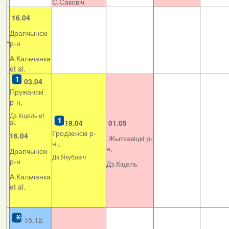
С.Саковіч
16.04
Драгічынскі
р-н
А.Кальчанка
et al.
03.04
Пружанскі
р-н,
Дз.Кіцель et
al.
19.04
01.05
Гродзенскі р-
16.04
Жыткавіцкі р-
н.,
н,
Драгічынскі
Дз.Якубовіч
р-н
Дз.Кіцель
А.Кальчанка
et al.
15.12.