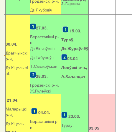
Гродзенскі р-н,
З. Гарошка
Дз.Якубовіч
27.03.
15.03.
Бераставіцкі р-
Тураў,
н,
30.04.
Дз.Вінчэўскі +
Дз.Жураўлёў
Драгічынскі
Дз.Табуноў +
03.04
р-н,
Т.Смыкоўская
Лоеўскі р-н.,
Дз.Кіцель et
al.
28.03.
А.Халандач
Гродзенскі р-н,
Ж.Гулеўскі
21.04.
Маларыцкі
04.04.
р-н,
23.03.
Бераставіцкі р-
Дз.Кіцель
Тураў,
н,
03.05