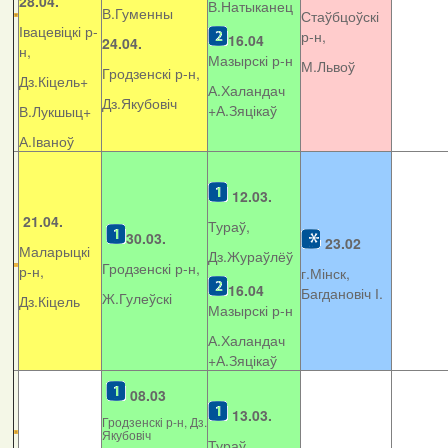
28.04.
В.Натыканец
В.Гуменны
Стаўбцоўскі
Івацевіцкі р-
р-н,
16.04
24.04.
н,
Мазырскі р-н
М.Львоў
Гродзенскі р-н,
Дз.Кіцель+
А.Халандач
Дз.Якубовіч
+
А.Зяцікаў
В.Лукшыц+
А.Іваноў
12.03.
21.04.
Тураў,
30.03.
23.02
Маларыцкі
Дз.Жураўлёў
Гродзенскі р-н,
р-н,
г.Мінск,
16.04
Багдановіч І.
Ж.Гулеўскі
Дз.Кіцель
Мазырскі р-н
А.Халандач
+
А.Зяцікаў
08.03
13.03.
Гродзенскі р-н, Дз.
Якубовіч
Тураў,