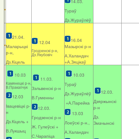
14.03.
Тураў
Дз.Жураўлёў
21.04.
16.04
12.04
Маларыцкі
Мазырскі р-н
Гродзенскі р-н,
р-н,
Дз.Якубовіч
А.Халандач
Дз.Кіцель
+
А.Зяцікаў
10.03
10.03
11.03.
Камянецкі р-н,
Тураў
В.Пракапчук
Зэльвенскі р-н
12.03.
Дз.Жураўлёў
12.03
В.Гуменны
Дзяржынскі
+А.Парейка
Івацевіцкі р-
р-н
12.03.
н
13.03
Дз.
Гродзенскі р-н
Дз.Кіцель +
Лоеўскі р-н.,
Змачынскі
Ж. Гулеўскі +
В.Лукшыц
А.Халандач
С.Чарапіца