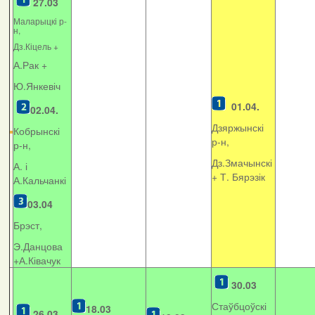
27.03
Маларыцкі р-
н,
Дз.Кіцель +
А.Рак +
Ю.Янкевіч
01.04.
02.04.
Дзяржынскі
Кобрынскі
р-н,
р-н,
Дз.Змачынскі
А. і
+
Т. Бярэзік
А.Кальчанкі
03.04
Брэст,
Э.Данцова
+А.Ківачук
30.03
Стаўбцоўскі
18.03
26.03