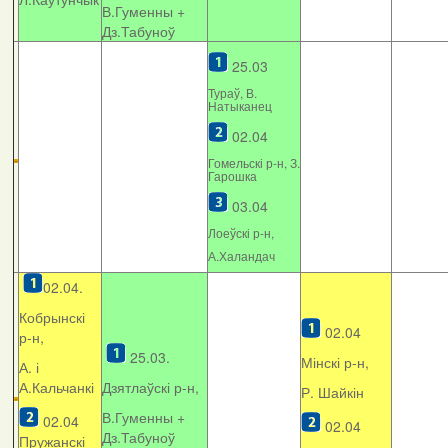
В.Гуменны +
Дз.Табуноў
25.03
Тураў, В.
Натыканец
02.04
Гомельскі р-н, З.
Гарошка
03.04
Лоеўскі р-н,
А.Халандач
02.04.
Кобрынскі
02.04
р-н,
25.03.
Мінскі р-н,
А. і
А.Кальчанкі
Дзятлаўскі р-н,
Р. Шайкін
В.Гуменны +
02.04
02.04
Дз.Табуноў
Пружанскі