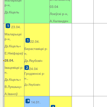
Маларыцкі
р-н,
03.04
Дз.Кіцель
Лоеўскі р-н,
А.Халандач
23.04.
Маларыцкі
р-н,
22.04.
Дз.Кіцель+
Бераставіцкі р-
Е.Нікіфараў
н,
28.04.
Дз.Якубовіч
Івацевіцкі р-
24.04
н,
Гродзенскі р-
н.,
Дз.Кіцель+
Дз.Якубовіч
В.Лукшыц+
А.Іваноў
14.01.