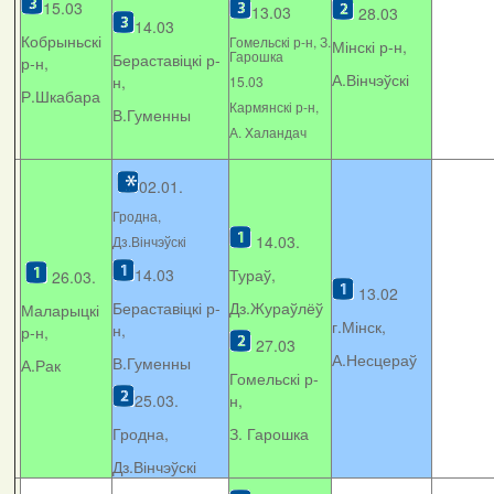
15.03
13.03
28.03
14.03
Кобрыньскі
Гомельскі р-н, З.
Мінскі р-н,
Гарошка
Бераставіцкі р-
р-н,
А.Вінчэўскі
н,
15.03
Р.Шкабара
Кармянскі р-н,
В.Гуменны
А. Xаландач
02.01.
Гродна,
14.03.
Дз.Вінчэўскі
14.03
Тураў,
26.03.
13.02
Бераставіцкі р-
Дз.Жураўлёў
Маларыцкі
г.Мінск,
н,
р-н,
27.03
А.Несцераў
В.Гуменны
А.Рак
Гомельскі р-
25.03.
н,
Гродна,
З. Гарошка
Дз.Вінчэўскі