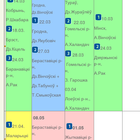
14.03
Тураў,
Гродна,
Кобрынь,
Дз.Жураўлёў
Дз.Вінчэўскі
10.03
Р.Шкабара
22.03
22.03
Мінск,
Гомельскі р-
18.03.
Гродна,
н,
А.Вінчэўскі
Брэст,
Дз.Якубовіч
А.Халандач
24.03
Дз.Кіцель
27.03
28.03
Дзяржынскі
24.03
Бераставіцкі р-
р-н,
Гомельскі р-
н,
Баранавіцкі
н,
А.Рак
р-н,
Дз.Вінчэўскі +
З. Гарошка
А.Рак
Дз.Табуноў +
03.04
Т.Смыкоўская
Лоеўскі р-н.,
А.Халандач
08.05
21.04.
Бераставіцкі р-
01.05
н,
Маларыцкі
Жыткавіцкі р-