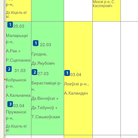
Мінскі р-н, С.
р-н,
Каспяровіч
Дз.Кіцель et
al.
25.03
Маларыцкі
р-н,
22.03
А.Рак +
Гродна,
Р.Сцепанюк
Дз.Якубовіч
31.03
27.03
03.04
Кобрынскі
Бераставіцкі р-
Лоеўскі р-н.,
р-н,
н,
А.Халандач
А.Кальчанка
Дз.Вінчэўскі +
03.04
Дз.Табуноў +
Пружанскі
Т.Смыкоўская
р-н,
Дз.Кіцель et
al.