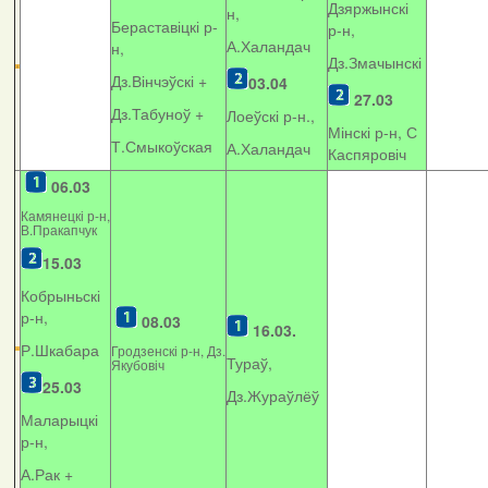
Дзяржынскі
н,
Бераставіцкі р-
р-н,
А.Халандач
н,
Дз.Змачынскі
Дз.Вінчэўскі +
03.04
27.03
Дз.Табуноў +
Лоеўскі р-н.,
Мінскі р-н, С
Т.Смыкоўская
А.Халандач
Каспяровіч
06.03
Камянецкі р-н,
В.Пракапчук
15.03
Кобрыньскі
р-н,
08.03
16.03.
Р.Шкабара
Гродзенскі р-н, Дз.
Тураў,
Якубовіч
25.03
Дз.Жураўлёў
Маларыцкі
р-н,
А.Рак +