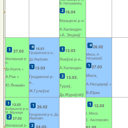
В. Натыканец
16.04
Мазырскі р-н:
А.Халандач
+
А. Зяцікаў
26.02
16.01
13.03
27.03
Гродзенскі р-н.,
Мінск, А.
Несцераў
Маларыцкі р-
Лоеўскі р-н.,
Дз.Якубовіч
н,
27.03
А.Халандач
13.03
Дз.Кіцель +
Мінск,
А.Рак +
Гродзенскі р-
13.03.
н.,
А.Несцераў +
Ю.Янкевіч
Тураў,
Ж.Гулеўскі
В.Юрко
Дз.Жураўлёў
13.03
12.03
26.02
Кобрынскі р-н,
Я. Мальчук
г. Мінск
Гродзенскі р-н, Дз.
Якубовіч
27.03
С. Каспяровіч
Маларыцкі р-
04.03.
01.05