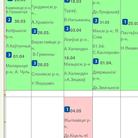
18.03
р-н,
Гродзенскі р-
Камянецкі р-н,
Тураў,
Дз.Лундышаў
В.Пракапчук
н.,
В.Натыканец
30.03
A.Храмогін
31.03
25.0
03.04
Кобрынскі
Мінскі р-н, Я.
28.03.
Пастаўск
р-н,
Сліж
р-н,
Лоеўскі р-н.,
Бераставіцкі р-
Л.Каўтунчык
01.04.
н,
Н.Якаве
А.Халандач
С.Каспяровіч
В.Гуменны
01.04
16.04
01.04.
Мазырскі р-н
28.03
Маларыцкі
р-н, А. Чуль
Дзяржынскі
А.Халандач
Слонімскі р-н,
р-н,
+
А.Зяцікаў
У.Янушэвіч
Дз.Змачынскі
04.05
Жыткавіцкі р-
н,
Дз.Кіцель et