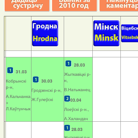
28.03
31.03
Жыткавіцкі р-
н,
Кобрынскі
30.03
р-н,
В.Натыканец
Гродзенскі р-н,
А.Кальчанка
Ж.Гулеўскі
03.04
+
Л.Каўтунчык
Лоеўскі р-н.,
А.Халандач
28.03
Жыткавіцкі р-н,