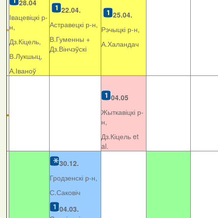
28.04
22.04.
25.04.
Івацевіцкі р-
Астравецкі р-н,
н,
Рэчыцкі р-н,
В.Гуменны +
Дз.Кіцель,
А.Халандач
Дз.Вінчэўскі
В.Лукшыц,
А.Іваноў
04.05
Жыткавіцкі р-
н,
Дз.Кіцель et
al.
30.12.
Гродзенскі р-н,
С.Саковіч
04.03.