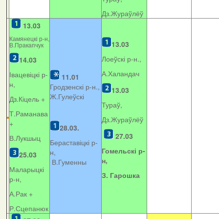
Дз.Жураўлёў
13.03
Камянецкі р-н,
13.03
В.Пракапчук
Лоеўскі р-н.,
14.03
А.Халандач
Івацевіцкі р-
11.01
н,
Гродзенскі р-н.,
13.03
Ж.Гулеўскі
Дз.Кіцель +
Тураў,
Т.Раманава
Дз.Жураўлёў
+
28.03.
27.03
В.Лукшыц
Бераставіцкі р-
Гомельскі р-
н,
25.03
н,
В.Гуменны
Маларыцкі
З. Гарошка
р-н,
А.Рак +
Р.Сцепанюк