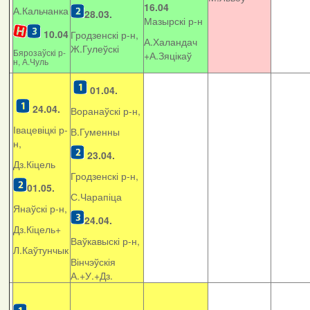
16.04
А.Кальчанка
28.03.
Мазырскі р-н
10.04
Гродзенскі р-н,
А.Халандач
Ж.Гулеўскі
Бярозаўскі р-
+
А.Зяцікаў
н, А.Чуль
01.04.
24.04.
Воранаўскі р-н,
Івацевіцкі р-
В.Гуменны
н,
23.04.
Дз.Кіцель
Гродзенскі р-н,
01.05.
С.Чарапіца
Янаўскі р-н,
24.04.
Дз.Кіцель+
Ваўкавыскі р-н,
Л.Каўтунчык
Вінчэўскія
А.+У.+Дз.