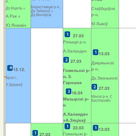
н,
Бераставіцкі р-н,
Дз.Кіцель +
Стаўбцоўскі
Дз.Табуноў +
р-н,
Дз.Вінчэўскі
А.Рак +
М.Львоў
Ю.Янкевіч
27.03
Рэчыцкі р-н
А.Халандач
13.03
27.03
Дзяржынскі
р-н,
15.12.
Гомельскі р-
н, З.
Брэст,
Дз.Змачынскі
Гарошка
У.Шуцееў
27.03
16.04
Мінскі р-н, С
Мазырскі р-
Каспяровіч
н
А.Халандач
+
А.Зяцікаў
22.03
13.03
Гомельскі р-
27.03