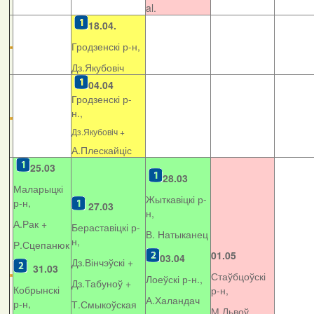
al.
18.04.
Гродзенскі р-н,
Дз.Якубовіч
04.04
Гродзенскі р-
н.,
Дз.Якубовіч +
А.Плескайціс
25.03
28.03
Маларыцкі
Жыткавіцкі р-
р-н,
27.03
н,
А.Рак +
Бераставіцкі р-
В. Натыканец
н,
Р.Сцепанюк
01.05
03.04
Дз.Вінчэўскі +
31.03
Стаўбцоўскі
Лоеўскі р-н.,
Дз.Табуноў +
Кобрынскі
р-н,
А.Халандач
р-н,
Т.Смыкоўская
М.Львоў