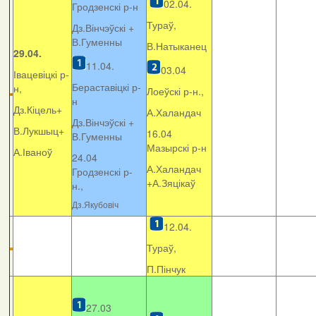
02.04.
Гродзенскі р-н
Тураў,
Дз.Вінчэўскі +
В.Гуменны
В.Натыканец
29.04.
11.04.
03.04
Івацевіцкі р-
Бераставіцкі р-
н,
Лоеўскі р-н.,
н
Дз.Кіцель+
А.Халандач
Дз.Вінчэўскі +
В.Лукшыц+
16.04
В.Гуменны
Мазырскі р-н
А.Іваноў
24.04
А.Халандач
Гродзенскі р-
+
А.Зяцікаў
н.,
Дз.Якубовіч
12.04.
Тураў,
П.Пінчук
27.03