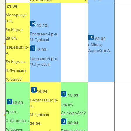
21.04.
Маларыцкі
р-н,
15.12.
Дз.Кіцель
Гродзенскі р-н,
29.04.
23.02
М.Гулінскі
г.Мінск,
Івацевіцкі р-
12.03.
Астроўскі А.
н,
Гродзенскі р-н,
Дз.Кіцель+
Ж.Гулеўскі
В.Лукшыц+
А.Іваноў
14.04
15.03.
Бераставіцкі р-
12.03.
Тураў,
н,
Брэст,
Дз.Жураўлёў
М.Гулінскі
Э.Данцова +
02.04
24.04.
А.Ківачук
Гомельскі р-н,