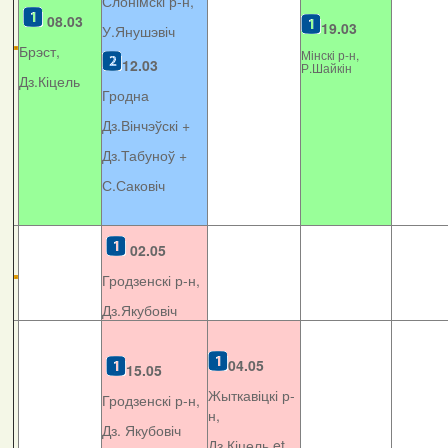
Слонімскі р-н,
08.03
19.03
У.Янушэвіч
Брэст,
Мінскі р-н,
12.03
Р.Шайкін
Дз.Кіцель
Гродна
Дз.Вінчэўскі +
Дз.Табуноў +
С.Саковіч
02.05
Гродзенскі р-н,
Дз.Якубовіч
04.05
15.05
Жыткавіцкі р-
Гродзенскі р-н,
н,
Дз. Якубовіч
Дз.Кіцель et