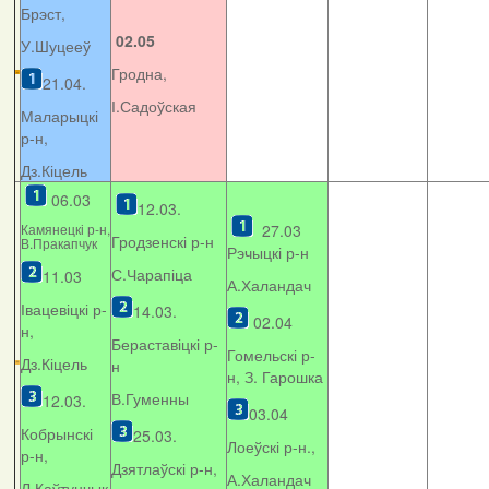
Брэст,
02.05
У.Шуцееў
Гродна,
21.04.
І.Садоўская
Маларыцкі
р-н,
Дз.Кіцель
06.03
12.03.
Камянецкі р-н,
27.03
Гродзенскі р-н
В.Пракапчук
Рэчыцкі р-н
С.Чарапіца
11.03
А.Халандач
Івацевіцкі р-
14.03.
02.04
н,
Бераставіцкі р-
Гомельскі р-
Дз.Кіцель
н
н, З. Гарошка
В.Гуменны
12.03.
03.04
Кобрынскі
25.03.
Лоеўскі р-н.,
р-н,
Дзятлаўскі р-н,
А.Халандач
Л.Каўтунчык