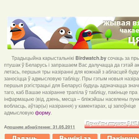
Традыцыйна карыстальнікі
Birdwatch
.
by
сочаць за пр
птушак ў Беларусь і запрашаем Вас далучацца да гэтай акц
летась, першыя тры назіранні для кожнай з абласцей буд
заносіцца ў адмысловую табліцу. Пры гэтым новыя назіран
першыя рэгістрацыі для Беларусі будуць адзначацца знач
таго, каб Вашае назіранне трапіла ў табліцу, пакіньце пра
інфармацыю (від, дзень, месца – бліжэйшы населены пункт
вобласць, аўтар(ы) назірання) у каментарах, ці запоўніце
адмысловую
форму
.
А
пошняе абнаўленне
:
31.05.2011