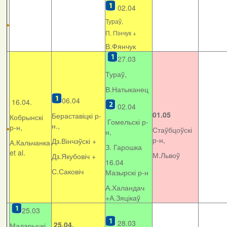
02.04
Тураў,
П. Пінчук +
В.Фянчук
27.03
Тураў,
В.Натыканец
06.04
16.04.
02.04
01.05
Бераставіцкі р-
Кобрынскі
Гомельскі р-
н.,
р-н,
Стаўбцоўскі
н,
р-н,
Дз.Вінчэўскі +
А.Кальчанка
З. Гарошка
et al.
М.Львоў
Дз.Якубовіч +
16.04
С.Саковіч
Мазырскі р-н
А.Халандач
+
А.Зяцікаў
25.03
28.03
25.04.
Маларыцкі