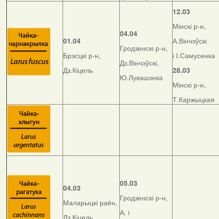
12.03
Мінскі р-н,
04.04
01.04
А.Вінчэўскі
Гродзенскі р-н,
Брэсцкі р-н,
і І.Самусенка
Дз.Вінчэўскі,
Дз.Кіцель
28.03
Ю.Лукашэнка
Мінскі р-н,
Т.Каржыцкая
05.03
04.03
Гродзенскі р-н,
Маларыцкі раён,
А. і
Дз.Кіцель