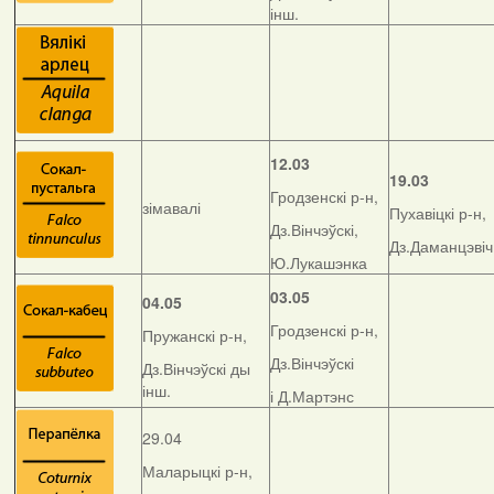
інш.
12.03
19.03
Гродзенскі р-н,
зімавалі
Пухавіцкі р-н,
Дз.Вінчэўскі,
Дз.Даманцэвіч
Ю.Лукашэнка
03.05
04.05
Гродзенскі р-н,
Пружанскі р-н,
Дз.Вінчэўскі
Дз.Вінчэўскі ды
інш.
і Д.Мартэнс
29.04
Маларыцкі р-н,