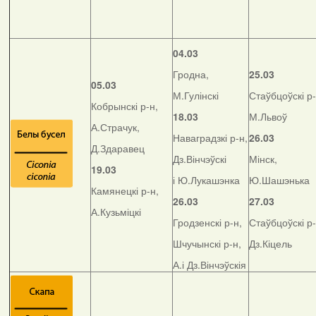
04.03
Гродна,
25.03
05.03
М.Гулінскі
Стаўбцоўскі р-
Кобрынскі р-н,
18.03
М.Львоў
А.Страчук,
Наваградзкі р-н,
26.03
Д.Здаравец
Дз.Вінчэўскі
Мінск,
19.03
і Ю.Лукашэнка
Ю.Шашэнька
Камянецкі р-н,
26.03
27.03
А.Кузьміцкі
Гродзенскі р-н,
Стаўбцоўскі р-
Шчучынскі р-н,
Дз.Кіцель
А.і Дз.Вінчэўскія