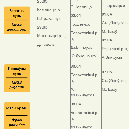
25.03
Т.Каржыцкая
С.Чарапіца
Камянецкі р-н,
01.04
02.04
В.Пракапчук
Стаўбцоўскі р-
Гродзенскі і
29.03
М.Львоў
Бераставіцкі р-
Маларыцкі р-н,
н,
02.04
Дз.Кіцель
Дз.Вінчэўскі,
Чэрвенскі р-н,
Ю.Лукашэнка
А.Вінчэўскі
30.04
07.05
Бераставіцкі р-
н,
Стаўбцоўскі р-
А. і
М.Львоў
Дз.Вінчэўскія
08.04
Бераставіцкі р-
н,
Дз.Вінчэўскі і