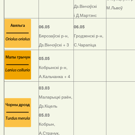
Дз.Вінчэўскі
М.Львоў
і Д.Мартэнс
06.05
06.05
Бярозаўскі р-н,
Гродзенскі р-н,
Дз.Вінчэўскі + 3
С.Чарапіца
05.05
Кобрынскі р-н,
А.Кальчанка + 4
03.03
Маларыцкі раён,
Дз.Кіцель
05.03
Кобрын,
А.Страчук,