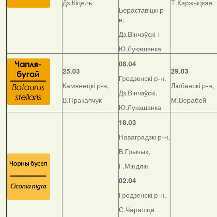
Дз.Кіцель
Т.Каржыцкая
Бераставіцкі р-
н,
Дз.Вінчэўскі і
Ю.Лукашэнка
08.04
25.03
29.03
Гродзенскі р-н,
Камянецкі р-н,
Любанскі р-н,
Дз.Вінчэўскі,
В.Пракапчук
М.Верабей
Ю.Лукашэнка
18.03
Наваградзкі р-н,
В.Грычык,
Г.Міндлін
02.04
Гродзенскі р-н,
С.Чарапіца