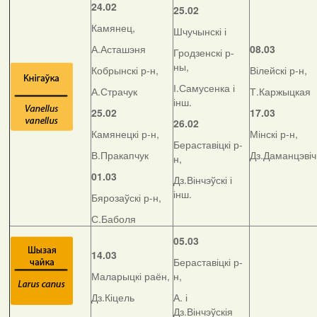
24.02
25.02
Камянец,
Шчучынскі і
А.Асташэня
08.03
Гродзенскі р-
ны,
Кобрынскі р-н,
Вілейскі р-н,
І.Самусенка і
А.Страчук
Т.Каржыцкая
інш.
25.02
17.03
26.02
Камянецкі р-н,
Мінскі р-н,
Бераставіцкі р-
В.Пракапчук
Дз.Даманцэвіч
н,
01.03
Дз.Вінчэўскі і
інш.
Бярозаўскі р-н,
С.Баболя
05.03
14.03
Бераставіцкі р-
Маларыцкі раён,
н,
Дз.Кіцель
А. і
Дз.Вінчэўскія