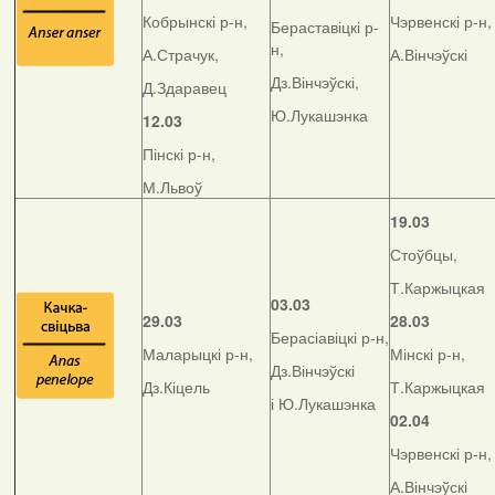
Кобрынскі р-н,
Чэрвенскі р-н,
Бераставіцкі р-
н,
А.Страчук,
А.Вінчэўскі
Дз.Вінчэўскі,
Д.Здаравец
Ю.Лукашэнка
12.03
Пінскі р-н,
М.Львоў
19.03
Стоўбцы,
Т.Каржыцкая
03.03
29.03
28.03
Берасіавіцкі р-н,
Маларыцкі р-н,
Мінскі р-н,
Дз.Вінчэўскі
Дз.Кіцель
Т.Каржыцкая
і Ю.Лукашэнка
02.04
Чэрвенскі р-н,
А.Вінчэўскі