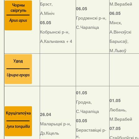
Брэст,
М.Верабей
06.05
А.Мініч
06.05
Гродзенскі р-н,
05.05
Мінск,
С.Чарапіца
Кобрынскі р-н,
А.Вінчэўскі
А.Кальчанка + 4
Барысаў,
М.Львоў
01.05
01.05
Гродна,
Любань,
С.Чарапіца
26.04
М.Верабей
03.05
Маларыцкі р-н,
07.05
Бераставіцкі р-
Дз.Кіцель
н,
Стаўбцоўскі р-