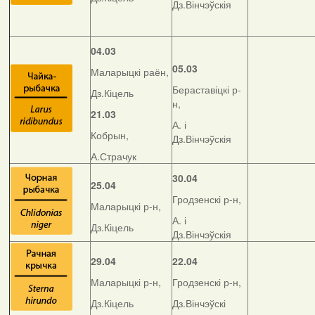
Дз.Вінчэўскія
04.03
05.03
Маларыцкі раён,
Бераставіцкі р-
Дз.Кіцель
н,
21.03
А. і
Кобрын,
Дз.Вінчэўскія
А.Страчук
30.04
25.04
Гродзенскі р-н,
Маларыцкі р-н,
А. і
Дз.Кіцель
Дз.Вінчэўскія
29.04
22.04
Маларыцкі р-н,
Гродзенскі р-н,
Дз.Кіцель
Дз.Вінчэўскі