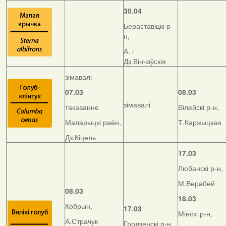
30.04
Бераставіцкі р-
н,
А. і
Дз.Вінчэўскія
зімавалі
07.03
08.03
зімавалі
такаванне
Вілейскі р-н,
Маларыцкі раён,
Т.Каржыцкая
Дз.Кіцель
17.03
Любанскі р-н,
М.Верабей
08.03
18.03
Кобрын,
17.03
Мінскі р-н,
А.Страчук
Гродзенскі р-н,