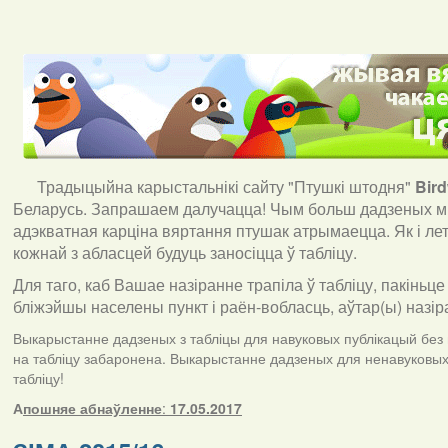
Традыцыйна карыстальнікі сайту "Птушкі штодня"
Bir
Беларусь. Запрашаем далучацца! Чым больш дадзеных мы
адэкватная карціна вяртання птушак атрымаецца. Як і ле
кожнай з абласцей будуць заносіцца ў табліцу.
Для таго, каб Вашае назіранне трапіла ў табліцу, пакіньце
бліжэйшы населены пункт і раён-вобласць, аўтар(ы) назір
Выкарыстанне дадзеных з табліцы для навуковых публікацый без п
на табліцу забаронена. Выкарыстанне дадзеных для ненавуковых 
табліцу!
А
пошняе абнаўленне
:
17.05.2017