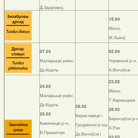
Д.Здаравец
15.04
Мінск,
М.Львоў
07.03
02.04
Маларыцкі раён,
Чэрвенскі р-н,
Дз.Кіцель
А.Вінчэўскі
23.02
24.02
Мінск,
Маларыцкі раён,
Т.Каржыцкая
Дз.Кіцель
26.02
28.02
25.02
Бераставіцкі і
Барысаўскі р-
Камянецкі р-н,
Гродзенскі р-ны
А.Рак
В.Пракапчук
Дз.Вінчэўскі і
03.03