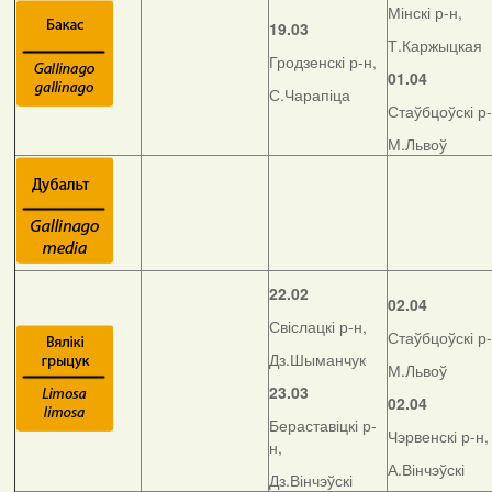
Мінскі р-н,
19.03
Т.Каржыцкая
Гродзенскі р-н,
01.04
С.Чарапіца
Стаўбцоўскі р-
М.Львоў
22.02
02.04
Свіслацкі р-н,
Стаўбцоўскі р-
Дз.Шыманчук
М.Львоў
23.03
02.04
Бераставіцкі р-
Чэрвенскі р-н,
н,
А.Вінчэўскі
Дз.Вінчэўскі