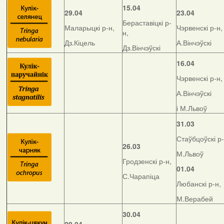
15.04
29.04
23.04
Бераставіцкі р-
Маларыцкі р-н,
Чэрвенскі р-н,
н,
Дз.Кіцель
А.Вінчэўскі
Дз.Вінчэўскі
16.04
Чэрвенскі р-н,
А.Вінчэўскі
і М.Львоў
31.03
Стаўбцоўскі р-
26.03
М.Львоў
Гродзенскі р-н,
01.04
С.Чарапіца
Любанскі р-н,
М.Верабей
30.04