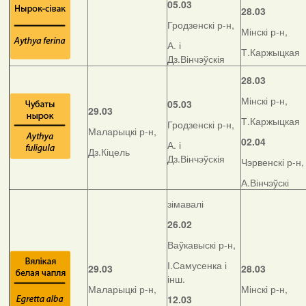
05.03
28.03
Гродзенскі р-н,
Мінскі р-н,
А. і
Т.Каржыцкая
Дз.Вінчэўскія
28.03
Мінскі р-н,
05.03
29.03
Т.Каржыцкая
Гродзенскі р-н,
Маларыцкі р-н,
02.04
А. і
Дз.Кіцель
Дз.Вінчэўскія
Чэрвенскі р-н,
А.Вінчэўскі
зімавалі
26.02
Ваўкавыскі р-н,
І.Самусенка і
29.03
28.03
інш.
Маларыцкі р-н,
Мінскі р-н,
12.03