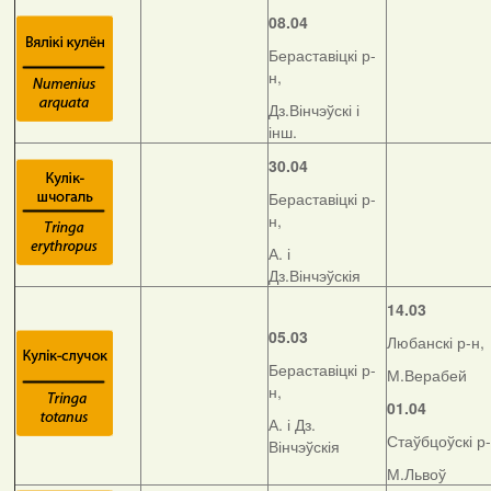
08.04
Бераставіцкі р-
н,
Дз.Вінчэўскі і
інш.
30.04
Бераставіцкі р-
н,
А. і
Дз.Вінчэўскія
14.03
05.03
Любанскі р-н,
Бераставіцкі р-
М.Верабей
н,
01.04
А. і Дз.
Стаўбцоўскі р-
Вінчэўскія
М.Львоў