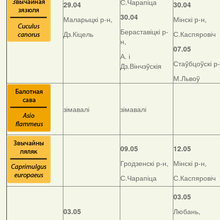
С.Чарапіца
29.04
30.04
30.04
Маларыцкі р-н,
Мінскі р-н,
Бераставіцкі р-
Дз.Кіцель
С.Каспяровіч
н,
07.05
А. і
Стаўбцоўскі р-
Дз.Вінчэўскія
М.Львоў
зімавалі
зімавалі
09.05
12.05
Гродзенскі р-н,
Мінскі р-н,
С.Чарапіца
С.Каспяровіч
03.05
03.05
Любань,