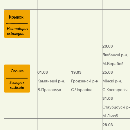
20.03
Любанскі р-н,
М.Верабей
01.03
19.03
25.03
Камянецкі р-н,
Гродзенскі р-н,
Мінскі р-н,
В.Пракапчук
С.Чарапіца
С.Каспяровіч
31.03
Стаўбцоўскі р-
М.Львоў
28.03