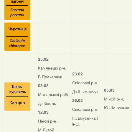
25.02
Камянецкі р-н,
23.02
В.Пракапчук
Свіслацкі р-н,
03.03
05.03
Дз.Шыманчук
Маларыцкі раён,
Мінскі р-н,
26.02
Дз.Кіцель
Ю.Шашэнька
Свіслацкі р-н,
12.03
І.Самусенка і
Пінскі р-н,
інш.
М.Львоў