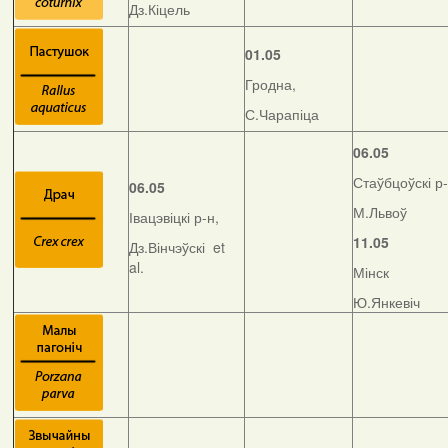
Дз.Кіцель
01.05
Гродна,
С.Чарапіца
06.05
Стаўбцоўскі р-
06.05
М.Львоў
Івацэвіцкі р-н,
11.05
Дз.Вінчэўскі et
al.
Мінск
Ю.Янкевіч