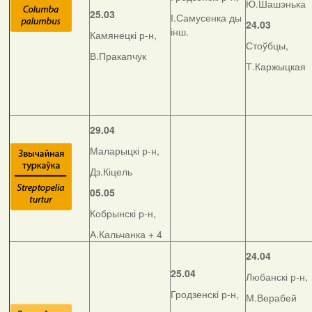
Ю.Шашэнька
25.03
І.Самусенка ды
24.03
інш.
Камянецкі р-н,
Стоўбцы,
В.Пракапчук
Т.Каржыцкая
29.04
Маларыцкі р-н,
Дз.Кіцель
05.05
Кобрынскі р-н,
А.Кальчанка + 4
24.04
25.04
Любанскі р-н,
Гродзенскі р-н,
М.Верабей