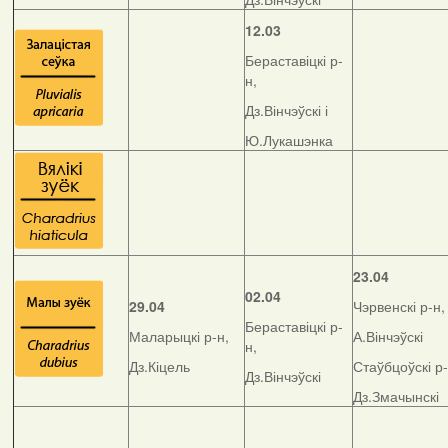
12.03
Бераставіцкі р-
н,
Дз.Вінчэўскі і
Ю.Лукашэнка
23.04
02.04
29.04
Чэрвенскі р-н,
Бераставіцкі р-
Маларыцкі р-н,
А.Вінчэўскі
н,
Дз.Кіцель
Стаўбцоўскі р-
Дз.Вінчэўскі
Дз.Змачынскі