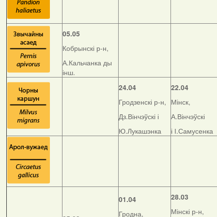
05.05
Кобрынскі р-н,
А.Кальчанка ды
інш.
24.04
22.04
Гродзенскі р-н,
Мінск,
Дз.Вінчэўскі і
А.Вінчэўскі
Ю.Лукашэнка
і І.Самусенка
28.03
01.04
Мінскі р-н,
Гродна,