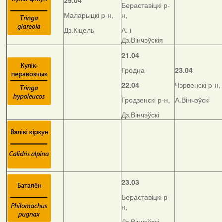
29.04
Бераставіцкі р-
Маларыцкі р-н,
н,
Дз.Кіцель
А. і
Дз.Вінчэўскія
21.04
Гродна
23.04
22.04
Чэрвенскі р-н,
Гродзенскі р-н,
А.Вінчэўскі
Дз.Вінчэўскі
23.03
Бераставіцкі р-
н,
Дз.Вінчэўскі