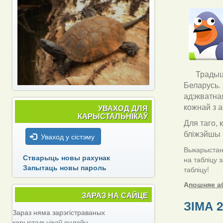
Традыцы
Беларусь.
адэкватна
кожнай з а
УВАХОД ДЛЯ
КАРЫСТАЛЬНІКАЎ
Для таго, 
бліжэйшы 
Уваход у сістэму
Выкарыстанн
Стварыць новы рахунак
на табліцу 
Запытаць новы пароль
табліцу!
А
пошняе а
ЗАРАЗ НА САЙЦЕ
ЗІМА 2
Зараз няма зарэгістраваных
карыстальнікаў онлайн.