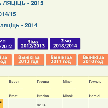
 ЛЯЦІЦЬ - 2015
014/15
ляціць - 2014
Б
рэст
Гродна
Мінск
Гомель
------------
------------
-----------
------------
Brest
Hrodna
Minsk
Homiel
02.04