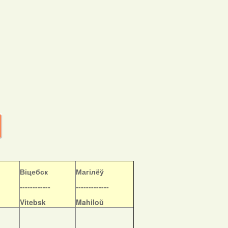
Віцебск
Магілёў
------------
-------------
Vitebsk
Mahiloŭ