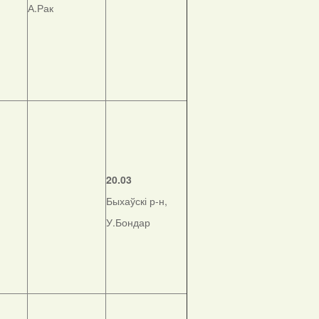
А.Рак
20.03
Быхаўскі р-н,
У.Бондар