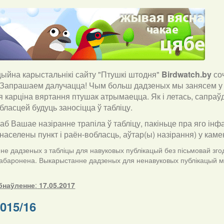
йна карыстальнікі сайту "Птушкі штодня"
Birdwatch
.
by
со
 Запрашаем далучацца! Чым больш дадзеных мы занясем у 
я карціна вяртання птушак атрымаецца. Як і летась, сапра
бласцей будуць заносіцца ў табліцу.
каб Вашае назіранне трапіла ў табліцу, пакіньце пра яго інф
населены пункт і раён-вобласць, аўтар(ы) назірання) у кам
е дадзеных з табліцы для навуковых публікацый без пісьмовай згод
забаронена. Выкарыстанне дадзеных для ненавуковых публікацый ма
бнаўленне
:
17.05.2017
015/16