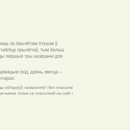
чаць за прылётам птушак ў
табліцу прылётаў, тым больш
ўды першыя тры назіранні для
армацыю (від, дзень, месца –
ентарах
.
ы аўтара(ў) назіранняў і без спасылкі
гчымае толькі са спасылкай на сайт і