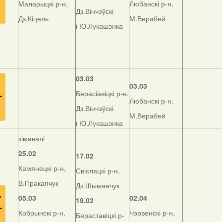
Маларыцкі р-н,
Любанскі р-н,
Дз.Вінчэўскі
Дз.Кіцель
М.Верабей
і Ю.Лукашэнка
03.03
03.03
Берасіавіцкі р-н,
Любанскі р-н,
Дз.Вінчэўскі
М.Верабей
і Ю.Лукашэнка
зімавалі
25.02
17.02
Камянецкі р-н,
Свіслацкі р-н,
В.Пракапчук
Дз.Шыманчук
05.03
02.04
19.02
Кобрынскі р-н,
Чэрвенскі р-н,
Бераставіцкі р-