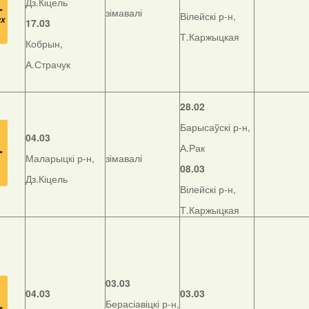
Дз.Кіцель
зімавалі
Вілейскі р-н,
17.03
Т.Каржыцкая
Кобрын,
А.Страчук
28.02
Барысаўскі р-н,
04.03
А.Рак
Маларыцкі р-н,
зімавалі
08.03
Дз.Кіцель
Вілейскі р-н,
Т.Каржыцкая
03.03
04.03
03.03
Берасіавіцкі р-н,