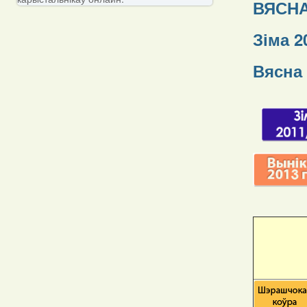
ВЯСНА
Зіма 2
Вясна 