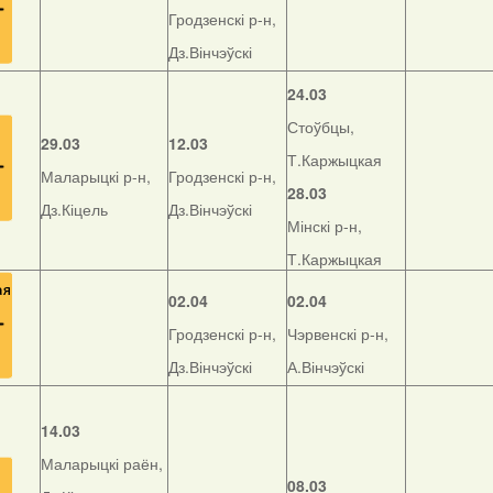
Гродзенскі р-н,
Дз.Вінчэўскі
24.03
Стоўбцы,
29.03
12.03
Т.Каржыцкая
Маларыцкі р-н,
Гродзенскі р-н,
28.03
Дз.Кіцель
Дз.Вінчэўскі
Мінскі р-н,
Т.Каржыцкая
02.04
02.04
Гродзенскі р-н,
Чэрвенскі р-н,
Дз.Вінчэўскі
А.Вінчэўскі
14.03
Маларыцкі раён,
08.03