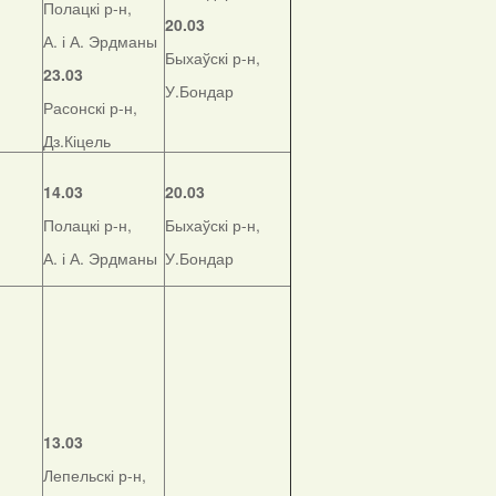
Полацкі р-н,
20.03
А. і А. Эрдманы
Быхаўскі р-н,
23.03
У.Бондар
Расонскі р-н,
Дз.Кіцель
14.03
20.03
Полацкі р-н,
Быхаўскі р-н,
А. і А. Эрдманы
У.Бондар
13.03
Лепельскі р-н,