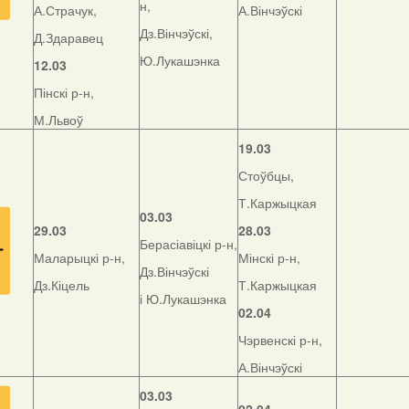
н,
А.Страчук,
А.Вінчэўскі
Дз.Вінчэўскі,
Д.Здаравец
Ю.Лукашэнка
12.03
Пінскі р-н,
М.Львоў
19.03
Стоўбцы,
Т.Каржыцкая
03.03
29.03
28.03
Берасіавіцкі р-н,
Маларыцкі р-н,
Мінскі р-н,
Дз.Вінчэўскі
Дз.Кіцель
Т.Каржыцкая
і Ю.Лукашэнка
02.04
Чэрвенскі р-н,
А.Вінчэўскі
03.03