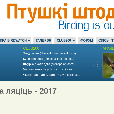
ПРА BIRDWATCH
ГАЛЕРЭЯ
CLUB200
ФОРУМ
СПІСЫ П
CLUB200
АПОШ
Хадулачнік (Himantopus himantopus)
Кулік-гразевік (Limicola falcinellus…
Шчурка-пчалаедка (Merops apiaster)
Чапля-кваква (Nycticorax nycticorax)
Чырвонаваллёвы гагач (Gavia stellata…
а ляціць - 2017