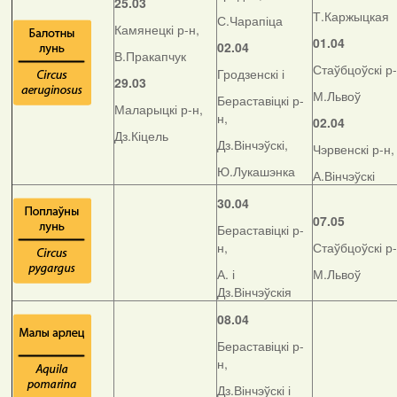
25.03
Т.Каржыцкая
С.Чарапіца
Камянецкі р-н,
01.04
02.04
В.Пракапчук
Стаўбцоўскі р-
Гродзенскі і
29.03
М.Львоў
Бераставіцкі р-
Маларыцкі р-н,
н,
02.04
Дз.Кіцель
Дз.Вінчэўскі,
Чэрвенскі р-н,
Ю.Лукашэнка
А.Вінчэўскі
30.04
07.05
Бераставіцкі р-
н,
Стаўбцоўскі р-
А. і
М.Львоў
Дз.Вінчэўскія
08.04
Бераставіцкі р-
н,
Дз.Вінчэўскі і