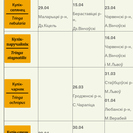
15.04
29.04
23.04
Бераставіцкі р-
Маларыцкі р-н,
Чэрвенскі р-н,
н,
Дз.Кіцель
А.Вінчэўскі
Дз.Вінчэўскі
16.04
Чэрвенскі р-н,
А.Вінчэўскі
і М.Львоў
31.03
Стаўбцоўскі р-
26.03
М.Львоў
Гродзенскі р-н,
01.04
С.Чарапіца
Любанскі р-н,
М.Верабей
30.04