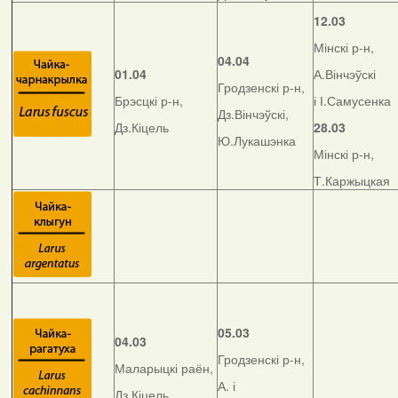
12.03
Мінскі р-н,
04.04
01.04
А.Вінчэўскі
Гродзенскі р-н,
Брэсцкі р-н,
і І.Самусенка
Дз.Вінчэўскі,
Дз.Кіцель
28.03
Ю.Лукашэнка
Мінскі р-н,
Т.Каржыцкая
05.03
04.03
Гродзенскі р-н,
Маларыцкі раён,
А. і
Дз.Кіцель