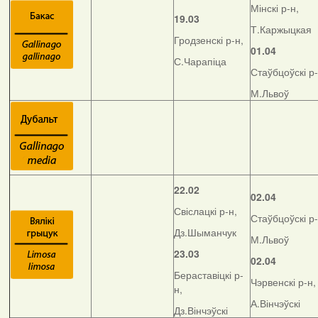
Мінскі р-н,
19.03
Т.Каржыцкая
Гродзенскі р-н,
01.04
С.Чарапіца
Стаўбцоўскі р-
М.Львоў
22.02
02.04
Свіслацкі р-н,
Стаўбцоўскі р-
Дз.Шыманчук
М.Львоў
23.03
02.04
Бераставіцкі р-
Чэрвенскі р-н,
н,
А.Вінчэўскі
Дз.Вінчэўскі