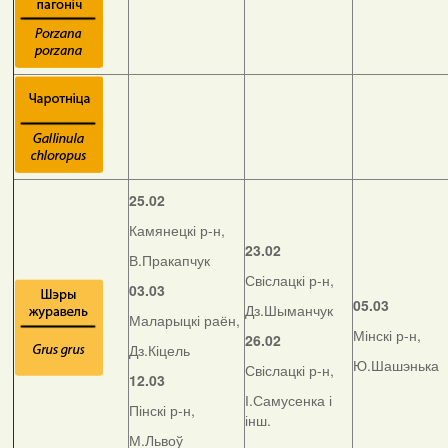
25.02
Камянецкі р-н,
23.02
В.Пракапчук
Свіслацкі р-н,
03.03
05.03
Дз.Шыманчук
Маларыцкі раён,
Мінскі р-н,
26.02
Дз.Кіцель
Ю.Шашэнька
Свіслацкі р-н,
12.03
І.Самусенка і
Пінскі р-н,
інш.
М.Львоў