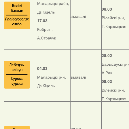
Маларыцкі раён,
08.03
Дз.Кіцель
зімавалі
Вілейскі р-н,
17.03
Т.Каржыцкая
Кобрын,
А.Страчук
28.02
Барысаўскі р-
04.03
А.Рак
Маларыцкі р-н,
зімавалі
08.03
Дз.Кіцель
Вілейскі р-н,
Т.Каржыцкая