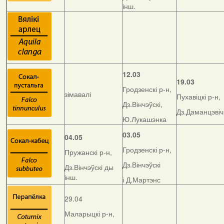
інш.
12.03
19.03
Гродзенскі р-н,
зімавалі
Пухавіцкі р-н,
Дз.Вінчэўскі,
Дз.Даманцэвіч
Ю.Лукашэнка
03.05
04.05
Гродзенскі р-н,
Пружанскі р-н,
Дз.Вінчэўскі
Дз.Вінчэўскі ды
інш.
і Д.Мартэнс
29.04
Маларыцкі р-н,