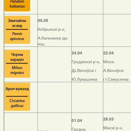
05.05
Кобрынскі р-н,
А.Кальчанка ды
інш.
24.04
22.04
Гродзенскі р-н,
Мінск,
Дз.Вінчэўскі і
А.Вінчэўскі
Ю.Лукашэнка
і І.Самусенка
28.03
01.04
Мінскі р-н,
Гродна,