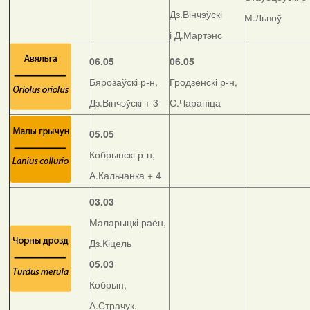
Дз.Вінчэўскі
М.Львоў
і Д.Мартэнс
06.05
06.05
Бярозаўскі р-н,
Гродзенскі р-н,
Дз.Вінчэўскі + 3
С.Чарапіца
05.05
Кобрынскі р-н,
А.Кальчанка + 4
03.03
Маларыцкі раён,
Дз.Кіцель
05.03
Кобрын,
А.Страчук,