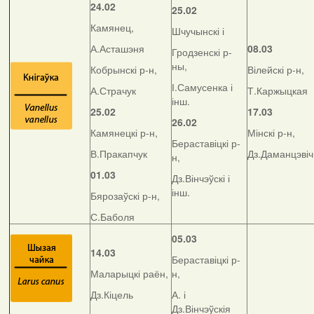
24.02
25.02
Камянец,
Шчучынскі і
А.Асташэня
08.03
Гродзенскі р-
ны,
Кобрынскі р-н,
Вілейскі р-н,
І.Самусенка і
А.Страчук
Т.Каржыцкая
інш.
25.02
17.03
26.02
Камянецкі р-н,
Мінскі р-н,
Бераставіцкі р-
В.Пракапчук
Дз.Даманцэвіч
н,
01.03
Дз.Вінчэўскі і
інш.
Бярозаўскі р-н,
С.Баболя
05.03
14.03
Бераставіцкі р-
Маларыцкі раён,
н,
Дз.Кіцель
А. і
Дз.Вінчэўскія