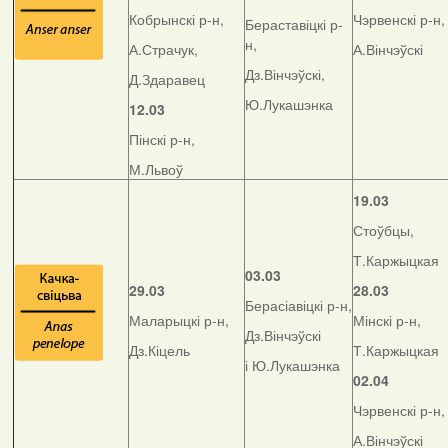
Кобрынскі р-н,
Чэрвенскі р-н,
Бераставіцкі р-
н,
А.Страчук,
А.Вінчэўскі
Дз.Вінчэўскі,
Д.Здаравец
Ю.Лукашэнка
12.03
Пінскі р-н,
М.Львоў
19.03
Стоўбцы,
Т.Каржыцкая
03.03
29.03
28.03
Берасіавіцкі р-н,
Маларыцкі р-н,
Мінскі р-н,
Дз.Вінчэўскі
Дз.Кіцель
Т.Каржыцкая
і Ю.Лукашэнка
02.04
Чэрвенскі р-н,
А.Вінчэўскі