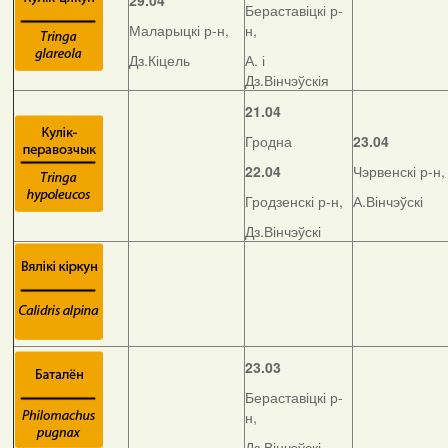
29.04
Бераставіцкі р-
Маларыцкі р-н,
н,
Дз.Кіцель
А. і
Дз.Вінчэўскія
21.04
Гродна
23.04
22.04
Чэрвенскі р-н,
Гродзенскі р-н,
А.Вінчэўскі
Дз.Вінчэўскі
23.03
Бераставіцкі р-
н,
Дз.Вінчэўскі