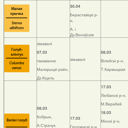
30.04
Бераставіцкі р-
н,
А. і
Дз.Вінчэўскія
зімавалі
07.03
08.03
зімавалі
такаванне
Вілейскі р-н,
Маларыцкі раён,
Т.Каржыцкая
Дз.Кіцель
17.03
Любанскі р-н,
М.Верабей
08.03
18.03
Кобрын,
17.03
Мінскі р-н,
А.Страчук
Гродзенскі р-н,