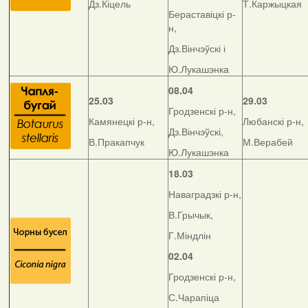
Дз.Кіцель
Т.Каржыцкая
Бераставіцкі р-
н,
Дз.Вінчэўскі і
Ю.Лукашэнка
08.04
25.03
29.03
Гродзенскі р-н,
Камянецкі р-н,
Любанскі р-н,
Дз.Вінчэўскі,
В.Пракапчук
М.Верабей
Ю.Лукашэнка
18.03
Наваградзкі р-н,
В.Грычык,
Г.Міндлін
02.04
Гродзенскі р-н,
С.Чарапіца