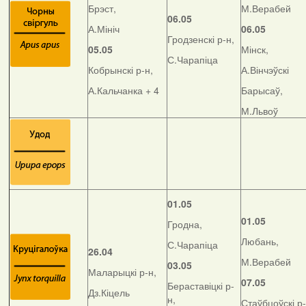
Брэст,
М.Верабей
06.05
А.Мініч
06.05
Гродзенскі р-н,
05.05
Мінск,
С.Чарапіца
Кобрынскі р-н,
А.Вінчэўскі
А.Кальчанка + 4
Барысаў,
М.Львоў
01.05
01.05
Гродна,
Любань,
С.Чарапіца
26.04
М.Верабей
03.05
Маларыцкі р-н,
07.05
Бераставіцкі р-
Дз.Кіцель
н,
Стаўбцоўскі р-