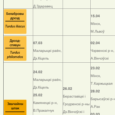
Д.Здаравец
15.04
Мінск,
М.Львоў
07.03
02.04
Маларыцкі раён,
Чэрвенскі р-н,
Дз.Кіцель
А.Вінчэўскі
23.02
24.02
Мінск,
Маларыцкі раён,
Т.Каржыцкая
Дз.Кіцель
26.02
28.02
25.02
Бераставіцкі і
Барысаўскі р-
Камянецкі р-н,
Гродзенскі р-ны
А.Рак
В.Пракапчук
Дз.Вінчэўскі і
03.03