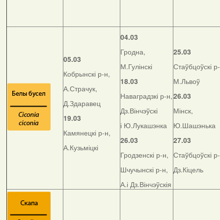
04.03
Гродна,
25.03
05.03
М.Гулінскі
Стаўбцоўскі р-
Кобрынскі р-н,
18.03
М.Львоў
А.Страчук,
Наваградзкі р-н,
26.03
Д.Здаравец
Дз.Вінчэўскі
Мінск,
19.03
і Ю.Лукашэнка
Ю.Шашэнька
Камянецкі р-н,
26.03
27.03
А.Кузьміцкі
Гродзенскі р-н,
Стаўбцоўскі р-
Шчучынскі р-н,
Дз.Кіцель
А.і Дз.Вінчэўскія