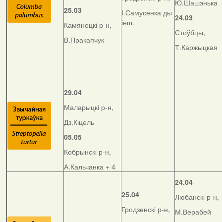
Ю.Шашэнька
25.03
І.Самусенка ды
24.03
інш.
Камянецкі р-н,
Стоўбцы,
В.Пракапчук
Т.Каржыцкая
29.04
Маларыцкі р-н,
Дз.Кіцель
05.05
Кобрынскі р-н,
А.Кальчанка + 4
24.04
25.04
Любанскі р-н,
Гродзенскі р-н,
М.Верабей