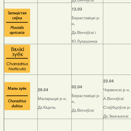
12.03
Бераставіцкі р-
н,
Дз.Вінчэўскі і
Ю.Лукашэнка
23.04
02.04
29.04
Чэрвенскі р-н,
Бераставіцкі р-
Маларыцкі р-н,
А.Вінчэўскі
н,
Дз.Кіцель
Стаўбцоўскі р-
Дз.Вінчэўскі
Дз.Змачынскі