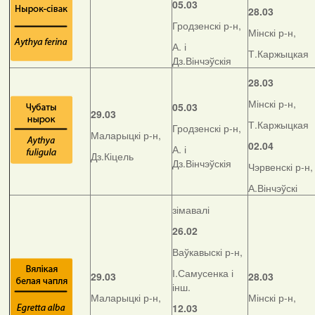
05.03
28.03
Гродзенскі р-н,
Мінскі р-н,
А. і
Т.Каржыцкая
Дз.Вінчэўскія
28.03
Мінскі р-н,
05.03
29.03
Т.Каржыцкая
Гродзенскі р-н,
Маларыцкі р-н,
02.04
А. і
Дз.Кіцель
Дз.Вінчэўскія
Чэрвенскі р-н,
А.Вінчэўскі
зімавалі
26.02
Ваўкавыскі р-н,
І.Самусенка і
29.03
28.03
інш.
Маларыцкі р-н,
Мінскі р-н,
12.03