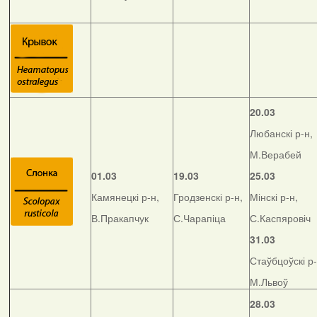
20.03
Любанскі р-н,
М.Верабей
01.03
19.03
25.03
Камянецкі р-н,
Гродзенскі р-н,
Мінскі р-н,
В.Пракапчук
С.Чарапіца
С.Каспяровіч
31.03
Стаўбцоўскі р-
М.Львоў
28.03