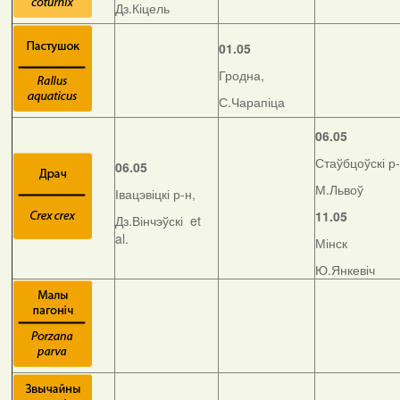
Дз.Кіцель
01.05
Гродна,
С.Чарапіца
06.05
Стаўбцоўскі р-
06.05
М.Львоў
Івацэвіцкі р-н,
11.05
Дз.Вінчэўскі et
al.
Мінск
Ю.Янкевіч