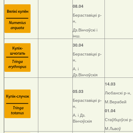
08.04
Бераставіцкі р-
н,
Дз.Вінчэўскі і
інш.
30.04
Бераставіцкі р-
н,
А. і
Дз.Вінчэўскія
14.03
05.03
Любанскі р-н,
Бераставіцкі р-
М.Верабей
н,
01.04
А. і Дз.
Стаўбцоўскі р-
Вінчэўскія
М.Львоў