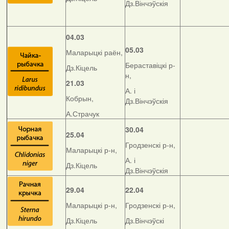
Дз.Вінчэўскія
04.03
05.03
Маларыцкі раён,
Бераставіцкі р-
Дз.Кіцель
н,
21.03
А. і
Кобрын,
Дз.Вінчэўскія
А.Страчук
30.04
25.04
Гродзенскі р-н,
Маларыцкі р-н,
А. і
Дз.Кіцель
Дз.Вінчэўскія
29.04
22.04
Маларыцкі р-н,
Гродзенскі р-н,
Дз.Кіцель
Дз.Вінчэўскі