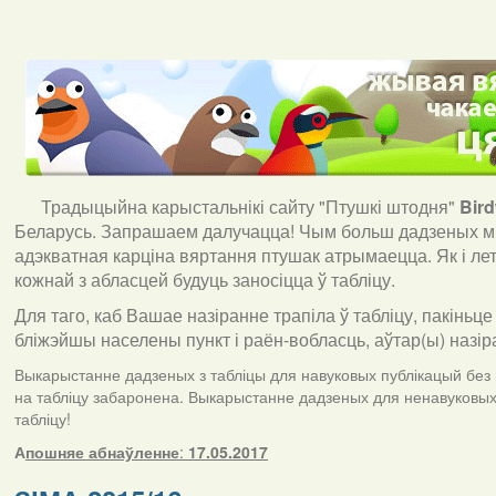
Традыцыйна карыстальнікі сайту "Птушкі штодня"
Bir
Беларусь. Запрашаем далучацца! Чым больш дадзеных мы
адэкватная карціна вяртання птушак атрымаецца. Як і ле
кожнай з абласцей будуць заносіцца ў табліцу.
Для таго, каб Вашае назіранне трапіла ў табліцу, пакіньце
бліжэйшы населены пункт і раён-вобласць, аўтар(ы) назір
Выкарыстанне дадзеных з табліцы для навуковых публікацый без п
на табліцу забаронена. Выкарыстанне дадзеных для ненавуковых 
табліцу!
А
пошняе абнаўленне
:
17.05.2017