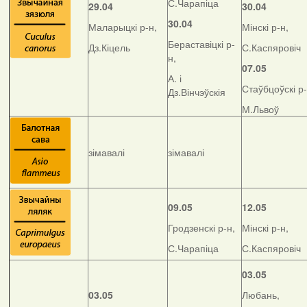
С.Чарапіца
29.04
30.04
30.04
Маларыцкі р-н,
Мінскі р-н,
Бераставіцкі р-
Дз.Кіцель
С.Каспяровіч
н,
07.05
А. і
Стаўбцоўскі р-
Дз.Вінчэўскія
М.Львоў
зімавалі
зімавалі
09.05
12.05
Гродзенскі р-н,
Мінскі р-н,
С.Чарапіца
С.Каспяровіч
03.05
03.05
Любань,