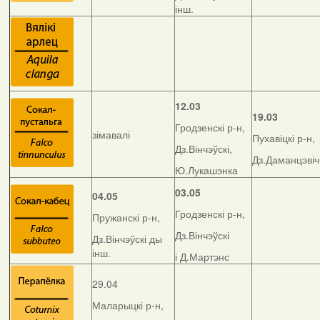
інш.
12.03
19.03
Гродзенскі р-н,
зімавалі
Пухавіцкі р-н,
Дз.Вінчэўскі,
Дз.Даманцэвіч
Ю.Лукашэнка
03.05
04.05
Гродзенскі р-н,
Пружанскі р-н,
Дз.Вінчэўскі
Дз.Вінчэўскі ды
інш.
і Д.Мартэнс
29.04
Маларыцкі р-н,