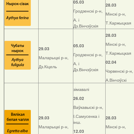
05.03
28.03
Гродзенскі р-н,
Мінскі р-н,
А. і
Т.Каржыцкая
Дз.Вінчэўскія
28.03
Мінскі р-н,
05.03
29.03
Т.Каржыцкая
Гродзенскі р-н,
Маларыцкі р-н,
02.04
А. і
Дз.Кіцель
Дз.Вінчэўскія
Чэрвенскі р-н,
А.Вінчэўскі
зімавалі
26.02
Ваўкавыскі р-н,
І.Самусенка і
29.03
28.03
інш.
Маларыцкі р-н,
Мінскі р-н,
12.03