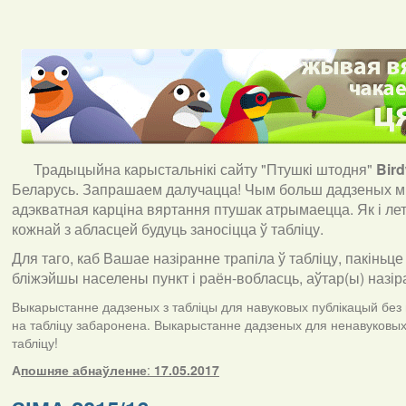
Традыцыйна карыстальнікі сайту "Птушкі штодня"
Bir
Беларусь. Запрашаем далучацца! Чым больш дадзеных мы
адэкватная карціна вяртання птушак атрымаецца. Як і ле
кожнай з абласцей будуць заносіцца ў табліцу.
Для таго, каб Вашае назіранне трапіла ў табліцу, пакіньце
бліжэйшы населены пункт і раён-вобласць, аўтар(ы) назір
Выкарыстанне дадзеных з табліцы для навуковых публікацый без п
на табліцу забаронена. Выкарыстанне дадзеных для ненавуковых 
табліцу!
А
пошняе абнаўленне
:
17.05.2017