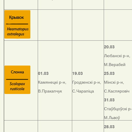
20.03
Любанскі р-н,
М.Верабей
01.03
19.03
25.03
Камянецкі р-н,
Гродзенскі р-н,
Мінскі р-н,
В.Пракапчук
С.Чарапіца
С.Каспяровіч
31.03
Стаўбцоўскі р-
М.Львоў
28.03