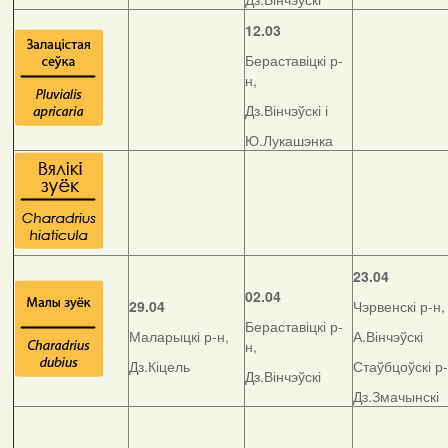
12.03
Бераставіцкі р-
н,
Дз.Вінчэўскі і
Ю.Лукашэнка
23.04
02.04
29.04
Чэрвенскі р-н,
Бераставіцкі р-
Маларыцкі р-н,
А.Вінчэўскі
н,
Дз.Кіцель
Стаўбцоўскі р-
Дз.Вінчэўскі
Дз.Змачынскі