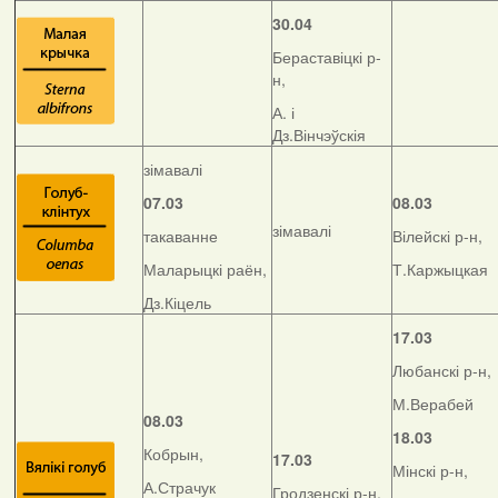
30.04
Бераставіцкі р-
н,
А. і
Дз.Вінчэўскія
зімавалі
07.03
08.03
зімавалі
такаванне
Вілейскі р-н,
Маларыцкі раён,
Т.Каржыцкая
Дз.Кіцель
17.03
Любанскі р-н,
М.Верабей
08.03
18.03
Кобрын,
17.03
Мінскі р-н,
А.Страчук
Гродзенскі р-н,