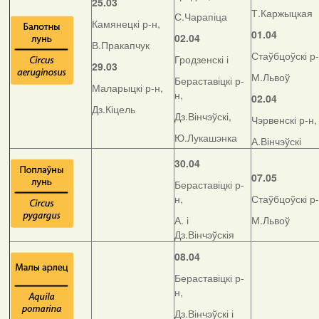
25.03
Т.Каржыцкая
С.Чарапіца
Камянецкі р-н,
01.04
02.04
В.Пракапчук
Стаўбцоўскі р-
Гродзенскі і
29.03
М.Львоў
Бераставіцкі р-
Маларыцкі р-н,
н,
02.04
Дз.Кіцель
Дз.Вінчэўскі,
Чэрвенскі р-н,
Ю.Лукашэнка
А.Вінчэўскі
30.04
07.05
Бераставіцкі р-
н,
Стаўбцоўскі р-
А. і
М.Львоў
Дз.Вінчэўскія
08.04
Бераставіцкі р-
н,
Дз.Вінчэўскі і