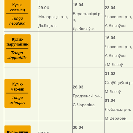
15.04
29.04
23.04
Бераставіцкі р-
Маларыцкі р-н,
Чэрвенскі р-н,
н,
Дз.Кіцель
А.Вінчэўскі
Дз.Вінчэўскі
16.04
Чэрвенскі р-н,
А.Вінчэўскі
і М.Львоў
31.03
Стаўбцоўскі р-
26.03
М.Львоў
Гродзенскі р-н,
01.04
С.Чарапіца
Любанскі р-н,
М.Верабей
30.04