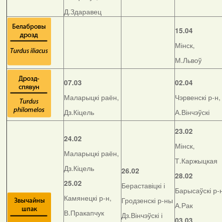
Д.Здаравец
15.04
Мінск,
М.Львоў
07.03
02.04
Маларыцкі раён,
Чэрвенскі р-н,
Дз.Кіцель
А.Вінчэўскі
23.02
24.02
Мінск,
Маларыцкі раён,
Т.Каржыцкая
Дз.Кіцель
26.02
28.02
25.02
Бераставіцкі і
Барысаўскі р-
Камянецкі р-н,
Гродзенскі р-ны
А.Рак
В.Пракапчук
Дз.Вінчэўскі і
03.03