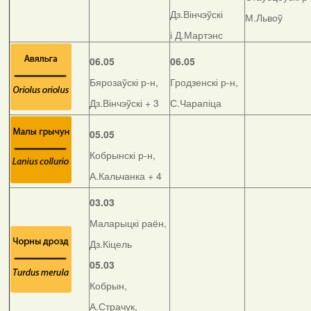
Дз.Вінчэўскі
М.Львоў
і Д.Мартэнс
06.05
06.05
Бярозаўскі р-н,
Гродзенскі р-н,
Дз.Вінчэўскі + 3
С.Чарапіца
05.05
Кобрынскі р-н,
А.Кальчанка + 4
03.03
Маларыцкі раён,
Дз.Кіцель
05.03
Кобрын,
А.Страчук,