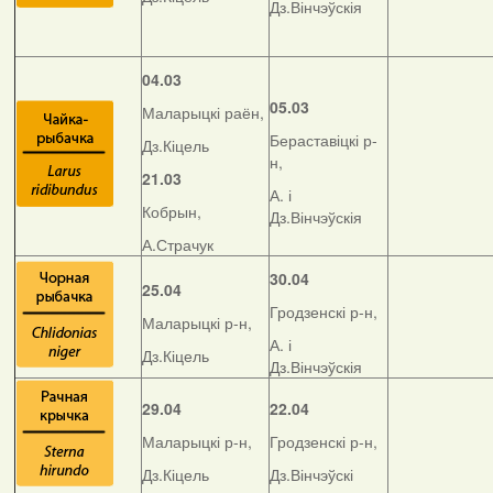
Дз.Вінчэўскія
04.03
05.03
Маларыцкі раён,
Бераставіцкі р-
Дз.Кіцель
н,
21.03
А. і
Кобрын,
Дз.Вінчэўскія
А.Страчук
30.04
25.04
Гродзенскі р-н,
Маларыцкі р-н,
А. і
Дз.Кіцель
Дз.Вінчэўскія
29.04
22.04
Маларыцкі р-н,
Гродзенскі р-н,
Дз.Кіцель
Дз.Вінчэўскі