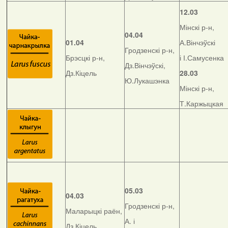
12.03
Мінскі р-н,
04.04
01.04
А.Вінчэўскі
Гродзенскі р-н,
Брэсцкі р-н,
і І.Самусенка
Дз.Вінчэўскі,
Дз.Кіцель
28.03
Ю.Лукашэнка
Мінскі р-н,
Т.Каржыцкая
05.03
04.03
Гродзенскі р-н,
Маларыцкі раён,
А. і
Дз.Кіцель