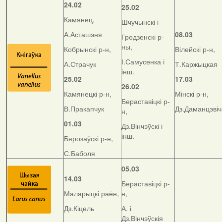
24.02
25.02
Камянец,
Шчучынскі і
А.Асташэня
08.03
Гродзенскі р-
ны,
Кобрынскі р-н,
Вілейскі р-н,
І.Самусенка і
А.Страчук
Т.Каржыцкая
інш.
25.02
17.03
26.02
Камянецкі р-н,
Мінскі р-н,
Бераставіцкі р-
В.Пракапчук
Дз.Даманцэвіч
н,
01.03
Дз.Вінчэўскі і
інш.
Бярозаўскі р-н,
С.Баболя
05.03
14.03
Бераставіцкі р-
Маларыцкі раён,
н,
Дз.Кіцель
А. і
Дз.Вінчэўскія