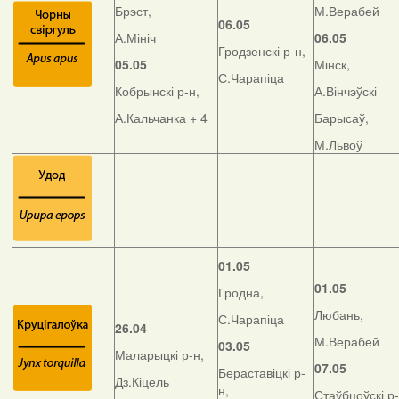
Брэст,
М.Верабей
06.05
А.Мініч
06.05
Гродзенскі р-н,
05.05
Мінск,
С.Чарапіца
Кобрынскі р-н,
А.Вінчэўскі
А.Кальчанка + 4
Барысаў,
М.Львоў
01.05
01.05
Гродна,
Любань,
С.Чарапіца
26.04
М.Верабей
03.05
Маларыцкі р-н,
07.05
Бераставіцкі р-
Дз.Кіцель
н,
Стаўбцоўскі р-