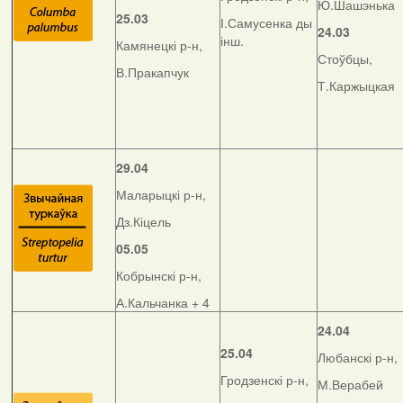
Ю.Шашэнька
25.03
І.Самусенка ды
24.03
інш.
Камянецкі р-н,
Стоўбцы,
В.Пракапчук
Т.Каржыцкая
29.04
Маларыцкі р-н,
Дз.Кіцель
05.05
Кобрынскі р-н,
А.Кальчанка + 4
24.04
25.04
Любанскі р-н,
Гродзенскі р-н,
М.Верабей