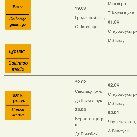
Мінскі р-н,
19.03
Т.Каржыцкая
Гродзенскі р-н,
01.04
С.Чарапіца
Стаўбцоўскі р-
М.Львоў
22.02
02.04
Свіслацкі р-н,
Стаўбцоўскі р-
Дз.Шыманчук
М.Львоў
23.03
02.04
Бераставіцкі р-
Чэрвенскі р-н,
н,
А.Вінчэўскі
Дз.Вінчэўскі