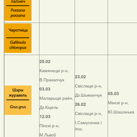
25.02
Камянецкі р-н,
23.02
В.Пракапчук
Свіслацкі р-н,
03.03
05.03
Дз.Шыманчук
Маларыцкі раён,
Мінскі р-н,
26.02
Дз.Кіцель
Ю.Шашэнька
Свіслацкі р-н,
12.03
І.Самусенка і
Пінскі р-н,
інш.
М.Львоў