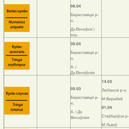
08.04
Бераставіцкі р-
н,
Дз.Вінчэўскі і
інш.
30.04
Бераставіцкі р-
н,
А. і
Дз.Вінчэўскія
14.03
05.03
Любанскі р-н,
Бераставіцкі р-
М.Верабей
н,
01.04
А. і Дз.
Стаўбцоўскі р-
Вінчэўскія
М.Львоў