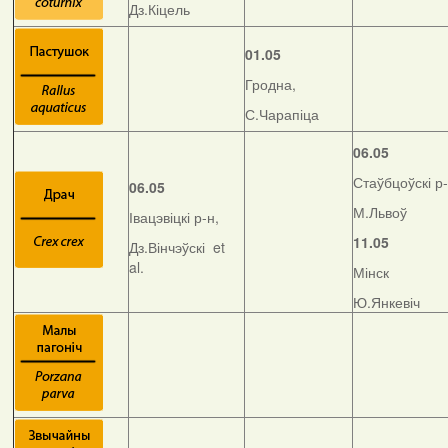
Дз.Кіцель
01.05
Гродна,
С.Чарапіца
06.05
Стаўбцоўскі р-
06.05
М.Львоў
Івацэвіцкі р-н,
11.05
Дз.Вінчэўскі et
al.
Мінск
Ю.Янкевіч