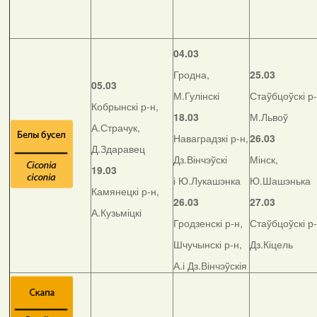
04.03
Гродна,
25.03
05.03
М.Гулінскі
Стаўбцоўскі р-
Кобрынскі р-н,
18.03
М.Львоў
А.Страчук,
Наваградзкі р-н,
26.03
Д.Здаравец
Дз.Вінчэўскі
Мінск,
19.03
і Ю.Лукашэнка
Ю.Шашэнька
Камянецкі р-н,
26.03
27.03
А.Кузьміцкі
Гродзенскі р-н,
Стаўбцоўскі р-
Шчучынскі р-н,
Дз.Кіцель
А.і Дз.Вінчэўскія