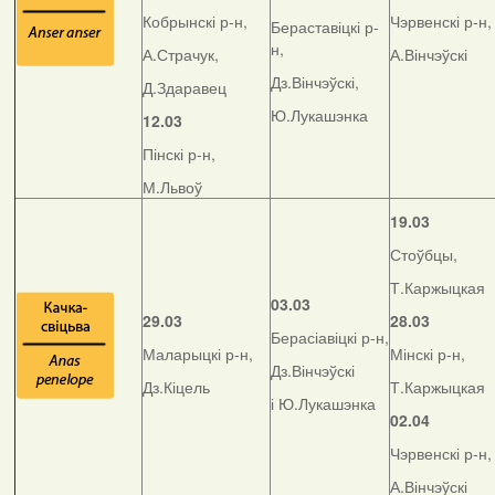
Кобрынскі р-н,
Чэрвенскі р-н,
Бераставіцкі р-
н,
А.Страчук,
А.Вінчэўскі
Дз.Вінчэўскі,
Д.Здаравец
Ю.Лукашэнка
12.03
Пінскі р-н,
М.Львоў
19.03
Стоўбцы,
Т.Каржыцкая
03.03
29.03
28.03
Берасіавіцкі р-н,
Маларыцкі р-н,
Мінскі р-н,
Дз.Вінчэўскі
Дз.Кіцель
Т.Каржыцкая
і Ю.Лукашэнка
02.04
Чэрвенскі р-н,
А.Вінчэўскі