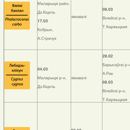
Маларыцкі раён,
08.03
Дз.Кіцель
зімавалі
Вілейскі р-н,
17.03
Т.Каржыцкая
Кобрын,
А.Страчук
28.02
Барысаўскі р-
04.03
А.Рак
Маларыцкі р-н,
зімавалі
08.03
Дз.Кіцель
Вілейскі р-н,
Т.Каржыцкая