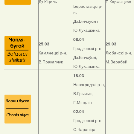
Дз.Кіцель
Т.Каржыцкая
Бераставіцкі р-
н,
Дз.Вінчэўскі і
Ю.Лукашэнка
08.04
25.03
29.03
Гродзенскі р-н,
Камянецкі р-н,
Любанскі р-н,
Дз.Вінчэўскі,
В.Пракапчук
М.Верабей
Ю.Лукашэнка
18.03
Наваградзкі р-н,
В.Грычык,
Г.Міндлін
02.04
Гродзенскі р-н,
С.Чарапіца