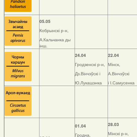
05.05
Кобрынскі р-н,
А.Кальчанка ды
інш.
24.04
22.04
Гродзенскі р-н,
Мінск,
Дз.Вінчэўскі і
А.Вінчэўскі
Ю.Лукашэнка
і І.Самусенка
28.03
01.04
Мінскі р-н,
Гродна,