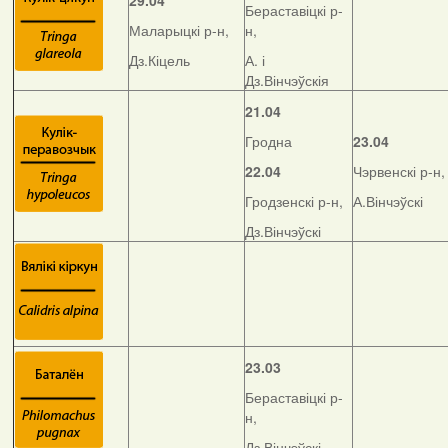
29.04
Бераставіцкі р-
Маларыцкі р-н,
н,
Дз.Кіцель
А. і
Дз.Вінчэўскія
21.04
Гродна
23.04
22.04
Чэрвенскі р-н,
Гродзенскі р-н,
А.Вінчэўскі
Дз.Вінчэўскі
23.03
Бераставіцкі р-
н,
Дз.Вінчэўскі