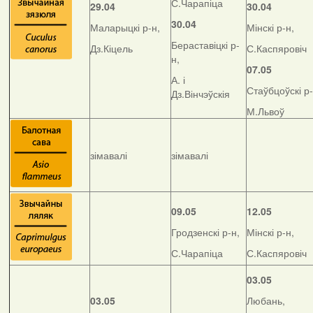
С.Чарапіца
29.04
30.04
30.04
Маларыцкі р-н,
Мінскі р-н,
Бераставіцкі р-
Дз.Кіцель
С.Каспяровіч
н,
07.05
А. і
Стаўбцоўскі р-
Дз.Вінчэўскія
М.Львоў
зімавалі
зімавалі
09.05
12.05
Гродзенскі р-н,
Мінскі р-н,
С.Чарапіца
С.Каспяровіч
03.05
03.05
Любань,