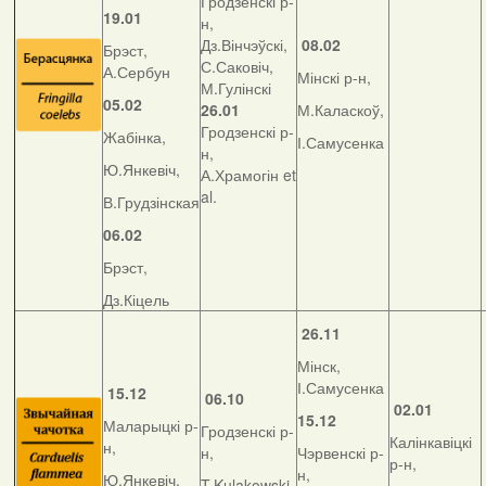
Гродзенскі р-
19.01
н,
Дз.Вінчэўскі,
08.02
Брэст,
С.Саковіч,
А.Сербун
Мінскі р-н,
М.Гулінскі
05.02
26.01
М.Каласкоў,
Гродзенскі р-
Жабінка,
І.Самусенка
н,
Ю.Янкевіч,
А.Храмогін et
al.
В.Грудзінская
06.02
Брэст,
Дз.Кіцель
26.11
Мінск,
І.Самусенка
15.12
06.10
02.01
15.12
Маларыцкі р-
Гродзенскі р-
Калінкавіцкі
н,
н,
Чэрвенскі р-
р-н,
н,
Ю.Янкевіч,
T.Kulakowski