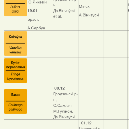
Ю.Янкевіч
н
Мінск,
19.01
Дз.Вінчэўскі
А.Вінчэўскі
et al.
Брэст,
А.Сербун
08.12
Гродзенскі р-
н,
С.Саковіч,
М.Гулінскі,
Дз.Вінчэўскі
01.12
Чэрвенскі р-