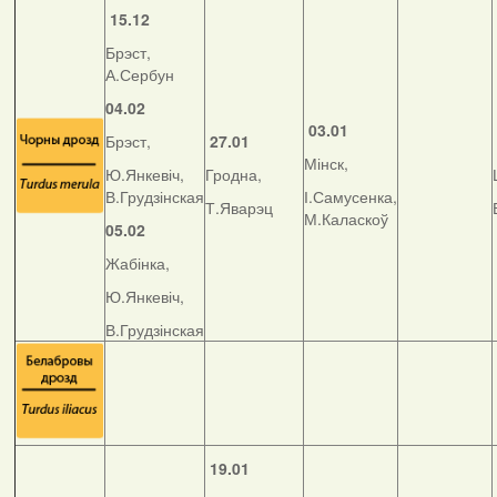
15.12
Брэст,
А.Сербун
04.02
03.01
Брэст,
27.01
Мінск,
Ю.Янкевіч,
Гродна,
В.Грудзінская
І.Самусенка,
Т.Яварэц
М.Каласкоў
05.02
Жабінка,
Ю.Янкевіч,
В.Грудзінская
19.01