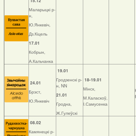
15.12
Маларыцкі р-
н,
Ю.Янкевіч,
Дз.Кіцель
17.01
Кобрын,
А.Кальчанка
19.01
Гродзенскі р-
18-19.01
24.01
н, NN
Мінск,
Брэст,
21.01
М.Каласкоў,
Ю.Янкевіч
Гродна,
І.Самусенка
Ж.Гулеўскі
08.02
Камянецкі р-