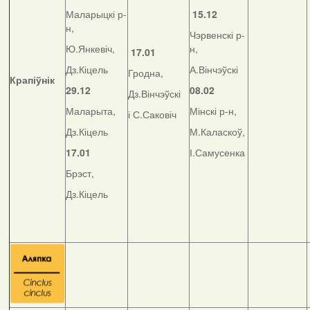
Маларыцкі р-
15.12
н,
Чэрвенскі р-
Ю.Янкевіч,
н,
17.01
Дз.Кіцель
А.Вінчэўскі
Гродна,
Крапіўнік
29.12
08.02
Дз.Вінчэўскі
Маларыта,
Мінскі р-н,
і С.Саковіч
Дз.Кіцель
М.Каласкоў,
17.01
І.Самусенка
Брэст,
Дз.Кіцель