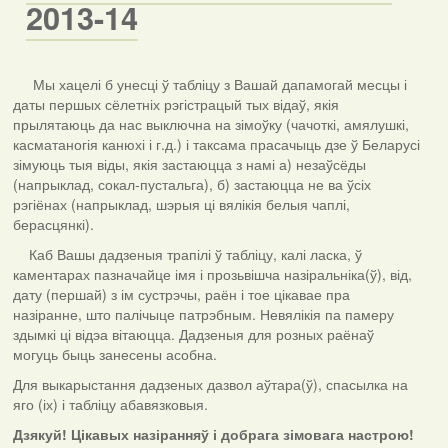
2013-14
Мы хацелі б унесці ў табліцу з Вашай дапамогай месцы і
даты першых сёлетніх рэгістрацый тых відаў, якія
прылятаюць да нас выключна на зімоўку (чачоткі, амялушкі,
касматаногія канюхі і г.д.) і таксама прасачыць дзе ў Беларусі
зімуюць тыя віды, якія застаюцца з намі а) незаўсёды
(напрыклад, сокал-пустальга), б) застаюцца не ва ўсіх
рэгіёнах (напрыклад, шэрыя ці вялікія белыя чаплі,
берасцянкі).
Каб Вашы дадзеныя трапілі ў табліцу, калі ласка, ў
каментарах пазначайце імя і прозьвішча назіральніка(ў), від,
дату (першай) з ім сустрэчы, раён і тое цікавае пра
назіранне, што палічыце патрэбным. Невялікія па памеру
здымкі ці відэа вітаюцца. Дадзеныя для розных раёнаў
могуць быць занесены асобна.
Для выкарыстання дадзеных дазвол аўтара(ў), спасылка на
яго (іх) і табліцу абавязковыя.
Дзякуй! Цікавых назіранняў і добрага зімовага настрою!