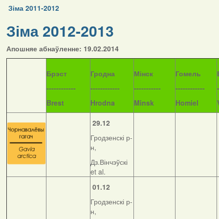
Зіма 2011-2012
Зіма 2012-2013
Апошняе абнаўленне: 19.02.2014
Б
рэст
Гродна
Мінск
Гомель
------------
------------
-----------
------------
Brest
Hrodna
Minsk
Homiel
29.12
Гродзенскі р-
н,
Дз.Вінчэўскі
et al.
01.12
Гродзенскі р-
н,