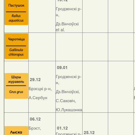
Гродзенскі р-
н,
Дз.Вінчэўскі
et al.
09.01
Гродзенскі р-
29.12
н,
Брэсцкі р-н,
Дз.Вінчэўскі,
А.Сербун
С.Саковіч,
Ю.Лукашэнка
06.12
Брэст,
01.12
25.12
Гродзенскі р-