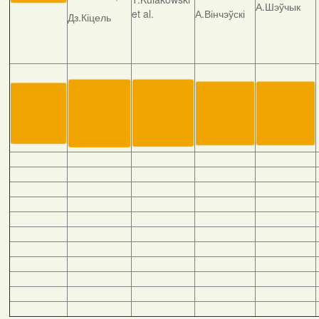
А.Шэўчык
et al.
А.Вінчэўскі
Дз.Кіцель