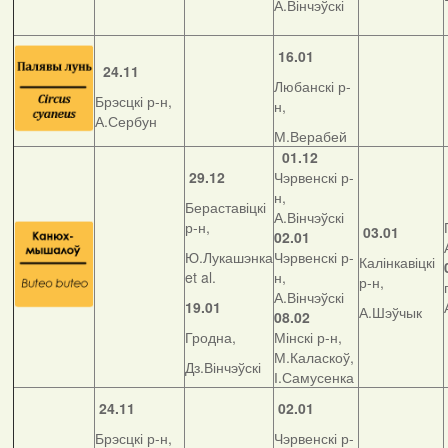
А.Вінчэўскі
16.01
24.11
Любанскі р-
Брэсцкі р-н,
н,
А.Сербун
М.Верабей
01.12
29.12
Чэрвенскі р-
н,
Бераставіцкі
А.Вінчэўскі
р-н,
03.01
02.01
Ю.Лукашэнка
Чэрвенскі р-
Калінкавіцкі
et al.
н,
р-н,
А.Вінчэўскі
19.01
А.Шэўчык
08.02
Гродна,
Мінскі р-н,
М.Каласкоў,
Дз.Вінчэўскі
І.Самусенка
24.11
02.01
Брэсцкі р-н,
Чэрвенскі р-