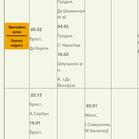
Гродна,
Дз.Шыманчук
et al.
04.02
05.02
Гродна,
Брэст,
С.Чарапіца
Дз.Кіцель
16.02
Шчучынскі р-
н,
А. і Дз.
Вінчэўскі
22.12
Брэст,
03.01
А.Сербун
Мінск,
16.01
І.Самусенка,
М.Каласкоў
Брэст,