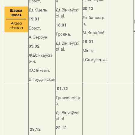
Брэст,
н
30.12
Дз.Кіцель
Дз.Вінчэўскі
et al.
Любанскі р-
19.01
н,
16.01
Брэст,
М.Верабей
Гродна,
А.Сербун
19.01
Дз.Вінчэўскі
05.02
et al.
Мінск,
Жабінкаўскі
І.Самусенка
р-н,
Ю.Янкевіч,
В.Грудзінская
01.12
Гродзенскі р-
н,
Дз.Вінчэўскі
et al.
22.12
29.12