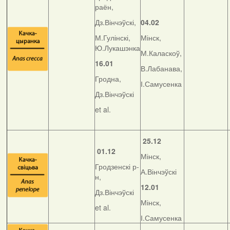
раён,
Дз.Вінчэўскі,
04.02
М.Гулінскі,
Мінск,
Ю.Лукашэнка
М.Каласкоў,
16.01
В.Лабанава,
Гродна,
І.Самусенка
Дз.Вінчэўскі
et al.
25.12
01.12
Мінск,
Гродзенскі р-
А.Вінчэўскі
н,
12.01
Дз.Вінчэўскі
Мінск,
et al.
І.Самусенка