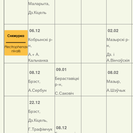
Маларыта,
Дз.Кіцель
06.12
02.02
Кобрынскі р-
Мазырскі р-
н,
н,
А.+ А.
Дз. і
Кальчанка
А.Вінчэўскія
09.01
08.12
08.02
Бераставіцкі
Брэст,
Мазыр,
р-н,
А.Сербун
А.Шэўчык
С.Саковіч
22.12
Брэст,
Дз.Кіцель,
08.12
Г.Трафімчук