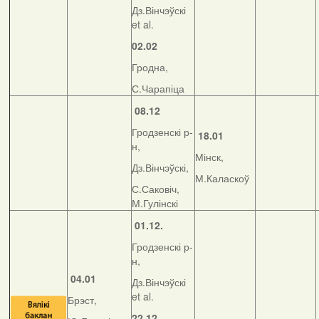
Дз.Вінчэўскі
et al.
02.02
Гродна,
С.Чарапіца
08.12
Гродзенскі р-
18.01
н,
Мінск,
Дз.Вінчэўскі,
М.Каласкоў
С.Саковіч,
М.Гулінскі
01.12.
Гродзенскі р-
н,
04.01
Дз.Вінчэўскі
et al.
Брэст,
22.12