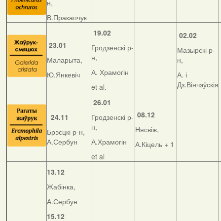
н,
В.Пракапчук
19.02
02.02
23.01
Гродзенскі р-
Мазырскі р-
н,
Маларыта,
н,
А. Храмогін
Ю.Янкевіч
А. і
Дз.Вінчэўскія
et al.
26.01
08.12
24.11
Гродзенскі р-
н,
Нясвіж,
Брэсцкі р-н,
А.Сербун
А.Храмогін
А.Кіцель + 1
et al
13.12
Жабінка,
А.Сербун
15.12