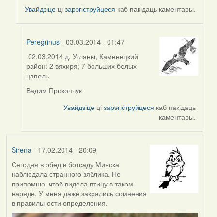
by
Увайдзіце
ці
зарэгіструйцеся
каб пакідаць каментары.
Peregrinus
Peregrinus
- 03.03.2014 - 01:47
02.03.2014 д. Угляны, Каменецкий
In
район: 2 вяхиря; 7 больших белых
reply
цапель.
to
by
Вадим Прокопчук
Peregrinus
Увайдзіце
ці
зарэгіструйцеся
каб пакідаць
каментары.
Sirena
- 17.02.2014 - 20:09
Сегодня в обед в ботсаду Минска
наблюдала странного зяблика. Не
припомню, чтоб видела птицу в таком
наряде. У меня даже закрались сомнения
в правильности определения.