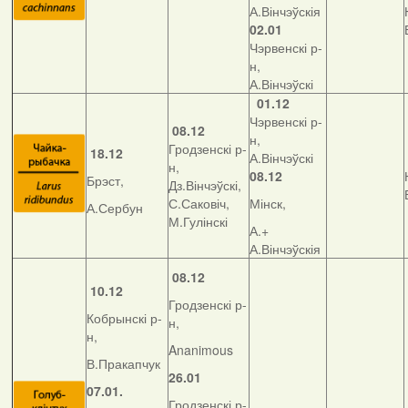
А.Вінчэўскія
02.01
Чэрвенскі р-
н,
А.Вінчэўскі
01.12
Чэрвенскі р-
08.12
н,
Гродзенскі р-
18.12
А.Вінчэўскі
н,
08.12
Брэст,
Дз.Вінчэўскі,
С.Саковіч,
Мінск,
А.Сербун
М.Гулінскі
А.+
А.Вінчэўскія
08.12
10.12
Гродзенскі р-
Кобрынскі р-
н,
н,
Ananimous
В.Пракапчук
26.01
07.01.
Гродзенскі р-