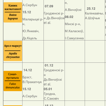
н,
А.Сербун
07.09
25.12
А.Вінчэўскі
15.12
Гродзенскі р-
Калінкавічы,
08.02
н Дз.Вінчэўскі
А.Шэўчык
Маларыцкі р-
et al.
н,
Мінскі р-н,
Ю.Янкевіч,
М.Каласкоў,
Дз.Кіцель
І.Самусенка
01.12
14.12
Гродзенскі р-
н
Брэст,
Дз.Вінчэўскі
В.Пракапчук
et al.
15.12
05.01
Гродна,
А.Сербун
С.Саковіч
15.12