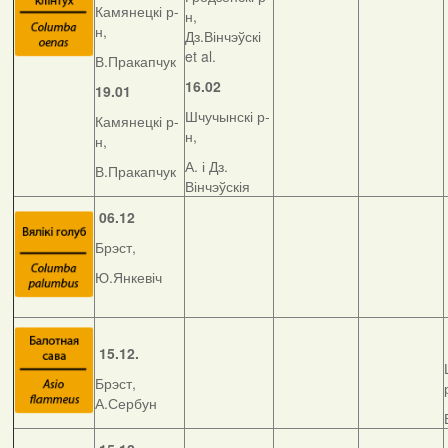
Камянецкі р-
н,
н,
Дз.Вінчэўскі
et al.
В.Пракапчук
16.02
19.01
Шчучынскі р-
Камянецкі р-
н,
н,
А. і Дз.
В.Пракапчук
Вінчэўскія
06.12
Брэст,
Ю.Янкевіч
15.12.
Брэст,
А.Сербун