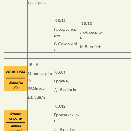
Дз.Кіцель
08.12
30.12
Гарадзенскі
Любанскі р-
р-н,
н,
С.Саковіч et
М.Верабей
al.
15.12
06.01
Маларыцкі р-
н,
Гродна,
Ю.Янкевіч,
Дз.Якубовіч
Дз.Кіцель
08.12
Гродзенскі р-
н,
Дз.Вінчэўскі,