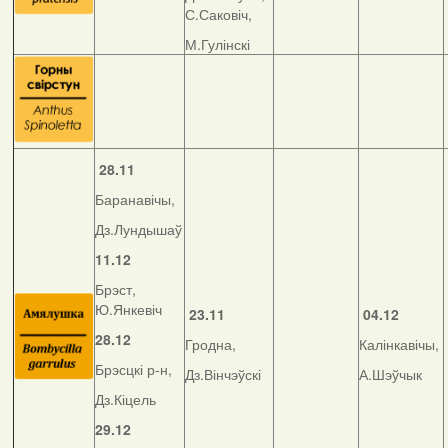
С.Саковіч,
М.Гулінскі
28.11
Баранавічы,
Дз.Лундышаў
11.12
Брэст,
Ю.Янкевіч
23
.11
04.12
28.12
Гродна,
Калінкавічы,
Брэсцкі р-н,
Дз.Вінчэўскі
А.Шэўчык
Дз.Кіцель
29.12