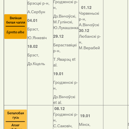
Гродзенскі р-
Брэсцкі р-н,
н,
01.12
А.Сербун
Чэрвеньскі
Дз.Вінчэўскі,
р-н,
04.01
М.Гулінскі,
А.Вінчэўскі
Ю.Лукашэнка
Брэст,
30.12
29.12
Любанскі р-
Ю.Янкевіч
н,
Бераставіцкі
18.02
М.Верабей
р-н,
Брэст,
Т.Яварэц et
Дз.Кіцель
al.
19.01
Гродзенскі р-
н,
Дз.Вінчэўскі
et al.
08.12
Гродзенскі р-
19.01
н,
Мінск,
С.Саковіч,