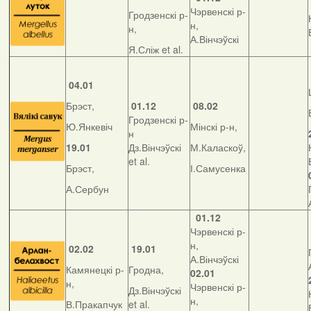
Чэрвенскі р-
Гродзенскі р-
н,
н,
А.Вінчэўскі
Я.Сліж et al.
04.01
Брэст,
01.12
08.02
Гродзенскі р-
Ю.Янкевіч
Мінскі р-н,
н
19.01
Дз.Вінчэўскі
М.Каласкоў,
et al.
Брэст,
І.Самусенка
А.Сербун
01.12
Чэрвенскі р-
н,
02.02
19.01
А.Вінчэўскі
Камянецкі р-
Гродна,
02.01
н,
Чэрвенскі р-
Дз.Вінчэўскі
н,
В.Пракапчук
et al.