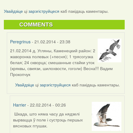
Увайдзіце
ці
зарэгіструйцеся
каб пакідаць каментары.
COMMENTS
Peregrinus
- 21.02.2014 - 23:38
21.02.2014 д. Угляны, Каменецкий район: 2
In
жаворонка полевых (+песня); 1 трясогузка
reply
белая; 24 скворца; смешанные стайки уток
to
(кряквы, свиязи, шилохвости, гоголи) Весна!!! Вадим
by
Прокопчук
Harrier
Увайдзіце
ці
зарэгіструйцеся
каб пакідаць каментары.
Harrier
- 22.02.2014 - 00:26
Шкада, што няма часу да нядзелі
In
вырвацца ў поле і сустрэць першых
reply
вясновых птушак.
to