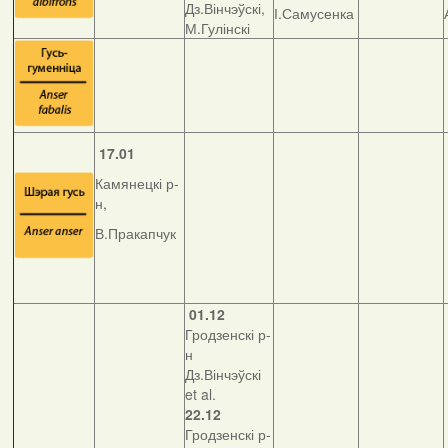
Дз.Вінчэўскі,
І.Самусенка
М.Гулінскі
17.01
Камянецкі р-
н,
В.Пракапчук
01.12
Гродзенскі р-
н
Дз.Вінчэўскі
et al.
22.12
Гродзенскі р-