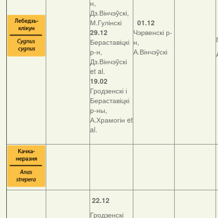
н,
Дз.Вінчэўскі,
М.Гулінскі
01.12
29.12
Чэрвенскі р-
Бераставіцкі
н,
р-н,
А.Вінчэўскі
Дз.Вінчэўскі
et al.
19.02
Гродзенскі і
Бераставіцкі
р-ны,
А.Храмогін et
al.
22.12
Гродзенскі