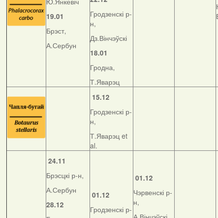
Ю.Янкевіч
Гродзенскі р-
19.01
н,
Брэст,
Дз.Вінчэўскі
А.Сербун
18.01
Гродна,
Т.Яварэц
15.12
Гродзенскі р-
н,
Т.Яварэц et
al.
24.11
Брэсцкі р-н,
01.12
А.Сербун
Чэрвенскі р-
01.12
н,
28.12
Гродзенскі р-
А.Вінчэўскі