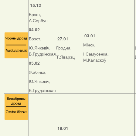
15.12
Брэст,
А.Сербун
04.02
03.01
Брэст,
27.01
Мінск,
Ю.Янкевіч,
Гродна,
В.Грудзінская
І.Самусенка,
Т.Яварэц
М.Каласкоў
05.02
Жабінка,
Ю.Янкевіч,
В.Грудзінская
19.01