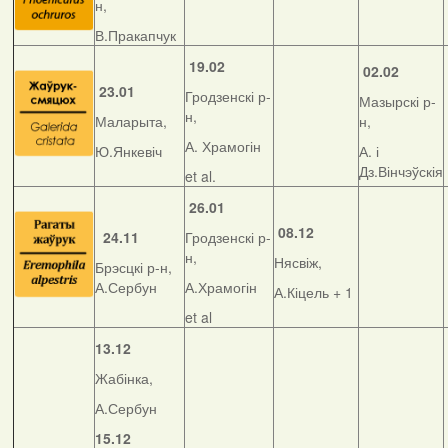
н,
В.Пракапчук
19.02
02.02
23.01
Гродзенскі р-
Мазырскі р-
н,
Маларыта,
н,
А. Храмогін
Ю.Янкевіч
А. і
Дз.Вінчэўскія
et al.
26.01
08.12
24.11
Гродзенскі р-
н,
Нясвіж,
Брэсцкі р-н,
А.Сербун
А.Храмогін
А.Кіцель + 1
et al
13.12
Жабінка,
А.Сербун
15.12