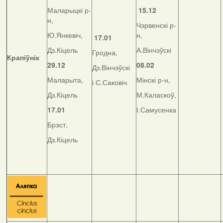
Маларыцкі р-
15.12
н,
Чэрвенскі р-
Ю.Янкевіч,
н,
17.01
Дз.Кіцель
А.Вінчэўскі
Гродна,
Крапіўнік
29.12
08.02
Дз.Вінчэўскі
Маларыта,
Мінскі р-н,
і С.Саковіч
Дз.Кіцель
М.Каласкоў,
17.01
І.Самусенка
Брэст,
Дз.Кіцель