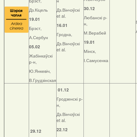
Брэст,
н
30.12
Дз.Кіцель
Дз.Вінчэўскі
et al.
Любанскі р-
19.01
н,
16.01
Брэст,
М.Верабей
Гродна,
А.Сербун
19.01
Дз.Вінчэўскі
05.02
et al.
Мінск,
Жабінкаўскі
І.Самусенка
р-н,
Ю.Янкевіч,
В.Грудзінская
01.12
Гродзенскі р-
н,
Дз.Вінчэўскі
et al.
22.12
29.12