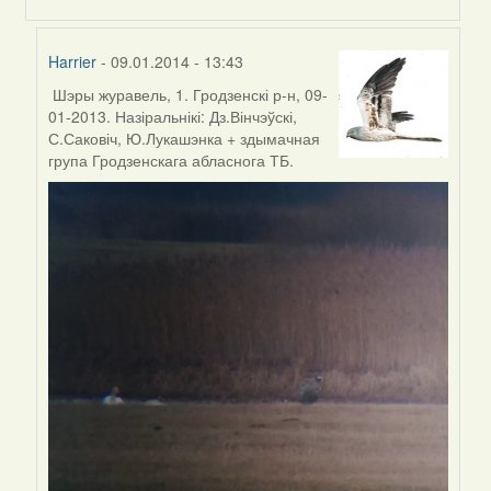
Harrier
- 09.01.2014 - 13:43
Шэры журавель, 1. Гродзенскі р-н, 09-
In
01-2013. Назіральнікі: Дз.Вінчэўскі,
reply
С.Саковіч, Ю.Лукашэнка + здымачная
to
група Гродзенскага абласнога ТБ.
by
Harrier