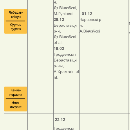
н,
Дз.Вінчэўскі,
М.Гулінскі
01.12
29.12
Чэрвенскі р-
Бераставіцкі
н,
р-н,
А.Вінчэўскі
Дз.Вінчэўскі
et al.
19.02
Гродзенскі і
Бераставіцкі
р-ны,
А.Храмогін et
al.
22.12
Гродзенскі