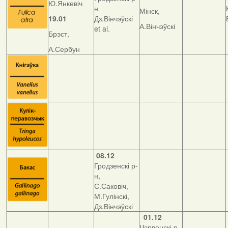
Ю.Янкевіч
н
Мінск,
19.01
Дз.Вінчэўскі
А.Вінчэўскі
et al.
Брэст,
А.Сербун
08.12
Гродзенскі р-
н,
С.Саковіч,
М.Гулінскі,
Дз.Вінчэўскі
01.12
Чэрвенскі р-