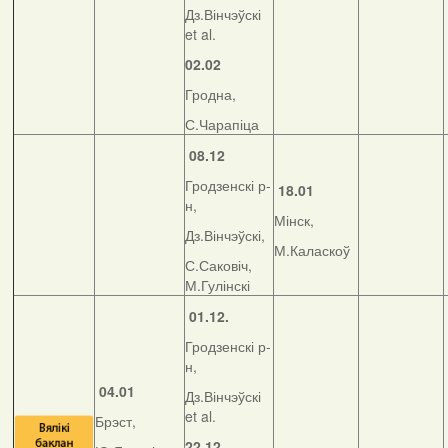
Дз.Вінчэўскі
et al.
02.02
Гродна,
С.Чарапіца
08.12
Гродзенскі р-
18.01
н,
Мінск,
Дз.Вінчэўскі,
М.Каласкоў
С.Саковіч,
М.Гулінскі
01.12.
Гродзенскі р-
н,
04.01
Дз.Вінчэўскі
et al.
Брэст,
22.12