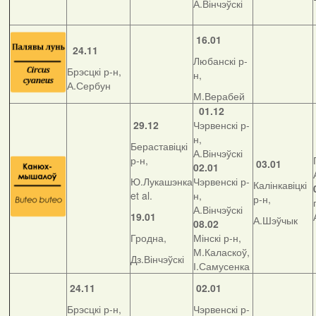
А.Вінчэўскі
16.01
24.11
Любанскі р-
Брэсцкі р-н,
н,
А.Сербун
М.Верабей
01.12
29.12
Чэрвенскі р-
н,
Бераставіцкі
А.Вінчэўскі
р-н,
03.01
02.01
Ю.Лукашэнка
Чэрвенскі р-
Калінкавіцкі
et al.
н,
р-н,
А.Вінчэўскі
19.01
А.Шэўчык
08.02
Гродна,
Мінскі р-н,
М.Каласкоў,
Дз.Вінчэўскі
І.Самусенка
24.11
02.01
Брэсцкі р-н,
Чэрвенскі р-