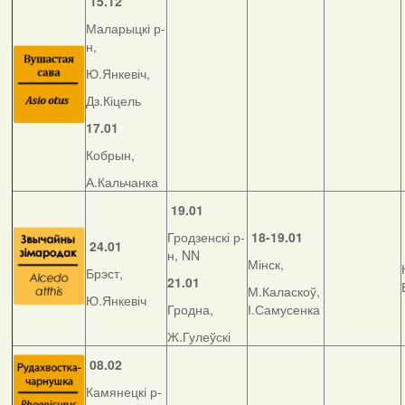
15.12
Маларыцкі р-
н,
Ю.Янкевіч,
Дз.Кіцель
17.01
Кобрын,
А.Кальчанка
19.01
Гродзенскі р-
18-19.01
24.01
н, NN
Мінск,
Брэст,
21.01
М.Каласкоў,
Ю.Янкевіч
Гродна,
І.Самусенка
Ж.Гулеўскі
08.02
Камянецкі р-