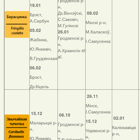
Гродзенскі р-
19.01
н,
Дз.Вінчэўскі,
08.02
Брэст,
С.Саковіч,
А.Сербун
Мінскі р-н,
М.Гулінскі
05.02
26.01
М.Каласкоў,
Гродзенскі р-
Жабінка,
І.Самусенка
н,
Ю.Янкевіч,
А.Храмогін et
al.
В.Грудзінская
06.02
Брэст,
Дз.Кіцель
26.11
Мінск,
І.Самусенка
15.12
06.10
02.01
15.12
Маларыцкі р-
Гродзенскі р-
Калінкавіцкі
н,
н,
Чэрвенскі р-
р-н,
н,
Ю.Янкевіч,
T.Kulakowski