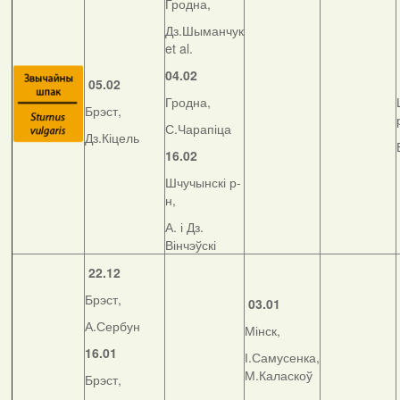
Гродна,
Дз.Шыманчук
et al.
04.02
05.02
Гродна,
Брэст,
С.Чарапіца
Дз.Кіцель
16.02
Шчучынскі р-
н,
А. і Дз.
Вінчэўскі
22.12
Брэст,
03.01
А.Сербун
Мінск,
16.01
І.Самусенка,
М.Каласкоў
Брэст,