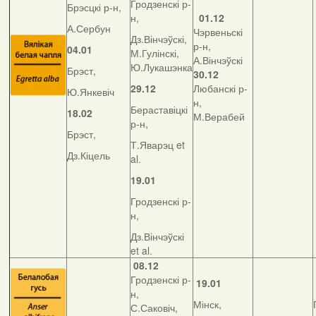
Гродзенскі р-
Брэсцкі р-н,
н,
01.12
А.Сербун
Чэрвеньскі
Дз.Вінчэўскі,
р-н,
04.01
М.Гулінскі,
А.Вінчэўскі
Ю.Лукашэнка
Брэст,
30.12
29.12
Любанскі р-
Ю.Янкевіч
н,
Бераставіцкі
18.02
М.Верабей
р-н,
Брэст,
Т.Яварэц et
Дз.Кіцель
al.
19.01
Гродзенскі р-
н,
Дз.Вінчэўскі
et al.
08.12
Гродзенскі р-
19.01
н,
Мінск,
С.Саковіч,