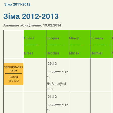
Зіма 2011-2012
Зіма 2012-2013
Апошняе абнаўленне: 19.02.2014
Б
рэст
Гродна
Мінск
Гомель
------------
------------
-----------
------------
Brest
Hrodna
Minsk
Homiel
29.12
Гродзенскі р-
н,
Дз.Вінчэўскі
et al.
01.12
Гродзенскі р-
н,