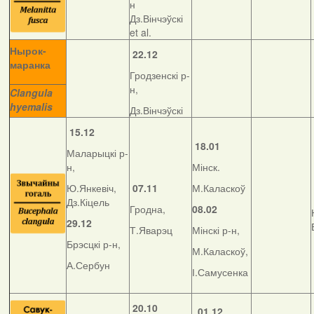
н
Дз.Вінчэўскі
et al.
Нырок-
22.12
маранка
Гродзенскі р-
__________
н,
Clangula
hyemalis
Дз.Вінчэўскі
15.12
18.01
Маларыцкі р-
н,
Мінск.
Ю.Янкевіч,
07.11
М.Каласкоў
Дз.Кіцель
Гродна,
08.02
29.12
Т.Яварэц
Мінскі р-н,
Брэсцкі р-н,
М.Каласкоў,
А.Сербун
І.Самусенка
20.10
01.12