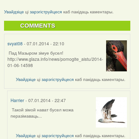
Увайдзіце
ці
зарэгіструйцеся
каб пакідаць каментары.
COMMENTS
svyat08
- 07.01.2014 - 22:10
Пад Мазыром зімуе бусел!
http://www.glaza.info/news/pomogite_aistu/2014-
01-06-14598
Увайдзіце
ці
зарэгіструйцеся
каб пакідаць каментары.
Harrier
- 07.01.2014 - 22:47
Такой зімой нават бусел можа
In
перазімаваць...
reply
to
by
Увайдзіце
ці
зарэгіструйцеся
каб пакідаць каментары.
svyat08