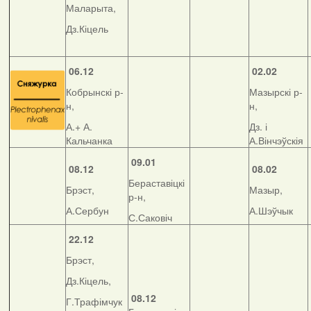
Маларыта,
Дз.Кіцель
06.12
02.02
Кобрынскі р-
Мазырскі р-
н,
н,
А.+ А.
Дз. і
Кальчанка
А.Вінчэўскія
09.01
08.12
08.02
Бераставіцкі
Брэст,
Мазыр,
р-н,
А.Сербун
А.Шэўчык
С.Саковіч
22.12
Брэст,
Дз.Кіцель,
08.12
Г.Трафімчук