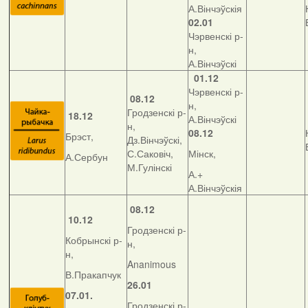
А.Вінчэўскія
02.01
Чэрвенскі р-
н,
А.Вінчэўскі
01.12
Чэрвенскі р-
08.12
н,
Гродзенскі р-
18.12
А.Вінчэўскі
н,
08.12
Брэст,
Дз.Вінчэўскі,
С.Саковіч,
Мінск,
А.Сербун
М.Гулінскі
А.+
А.Вінчэўскія
08.12
10.12
Гродзенскі р-
Кобрынскі р-
н,
н,
Ananimous
В.Пракапчук
26.01
07.01.
Гродзенскі р-