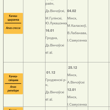
раён,
Дз.Вінчэўскі,
04.02
М.Гулінскі,
Мінск,
Ю.Лукашэнка
М.Каласкоў,
16.01
В.Лабанава,
Гродна,
І.Самусенка
Дз.Вінчэўскі
et al.
25.12
01.12
Мінск,
Гродзенскі р-
А.Вінчэўскі
н,
12.01
Дз.Вінчэўскі
Мінск,
et al.
І.Самусенка