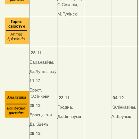
С.Саковіч,
М.Гулінскі
28.11
Баранавічы,
Дз.Лундышаў
11.12
Брэст,
Ю.Янкевіч
23
.11
04.12
28.12
Гродна,
Калінкавічы,
Брэсцкі р-н,
Дз.Вінчэўскі
А.Шэўчык
Дз.Кіцель
29.12