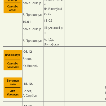
Камянецкі р-
н,
н,
Дз.Вінчэўскі
et al.
В.Пракапчук
16.02
19.01
Шчучынскі р-
Камянецкі р-
н,
н,
А. і Дз.
В.Пракапчук
Вінчэўскія
06.12
Брэст,
Ю.Янкевіч
15.12.
Брэст,
А.Сербун