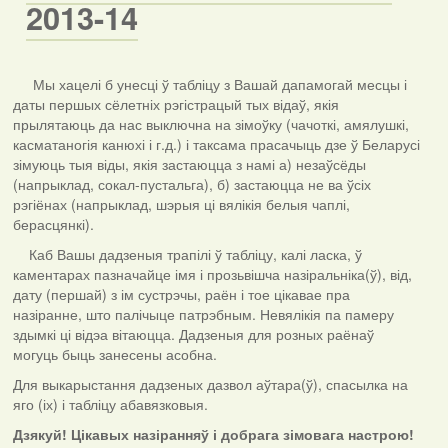
2013-14
Мы хацелі б унесці ў табліцу з Вашай дапамогай месцы і
даты першых сёлетніх рэгістрацый тых відаў, якія
прылятаюць да нас выключна на зімоўку (чачоткі, амялушкі,
касматаногія канюхі і г.д.) і таксама прасачыць дзе ў Беларусі
зімуюць тыя віды, якія застаюцца з намі а) незаўсёды
(напрыклад, сокал-пустальга), б) застаюцца не ва ўсіх
рэгіёнах (напрыклад, шэрыя ці вялікія белыя чаплі,
берасцянкі).
Каб Вашы дадзеныя трапілі ў табліцу, калі ласка, ў
каментарах пазначайце імя і прозьвішча назіральніка(ў), від,
дату (першай) з ім сустрэчы, раён і тое цікавае пра
назіранне, што палічыце патрэбным. Невялікія па памеру
здымкі ці відэа вітаюцца. Дадзеныя для розных раёнаў
могуць быць занесены асобна.
Для выкарыстання дадзеных дазвол аўтара(ў), спасылка на
яго (іх) і табліцу абавязковыя.
Дзякуй! Цікавых назіранняў і добрага зімовага настрою!