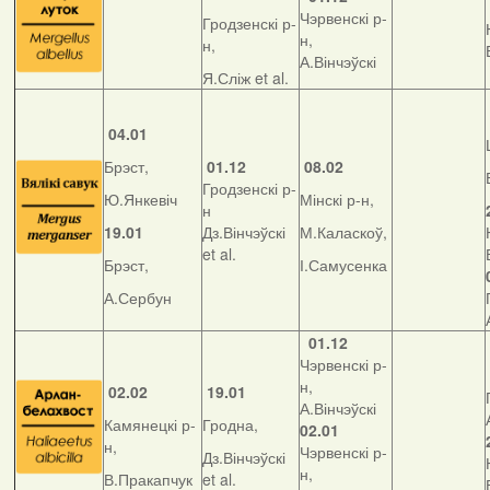
Чэрвенскі р-
Гродзенскі р-
н,
н,
А.Вінчэўскі
Я.Сліж et al.
04.01
Брэст,
01.12
08.02
Гродзенскі р-
Ю.Янкевіч
Мінскі р-н,
н
19.01
Дз.Вінчэўскі
М.Каласкоў,
et al.
Брэст,
І.Самусенка
А.Сербун
01.12
Чэрвенскі р-
н,
02.02
19.01
А.Вінчэўскі
Камянецкі р-
Гродна,
02.01
н,
Чэрвенскі р-
Дз.Вінчэўскі
н,
В.Пракапчук
et al.