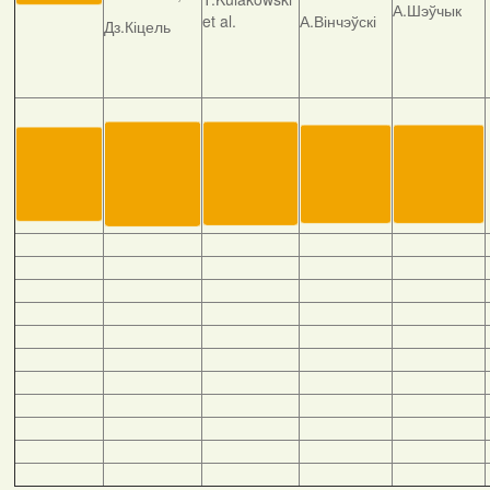
А.Шэўчык
et al.
А.Вінчэўскі
Дз.Кіцель