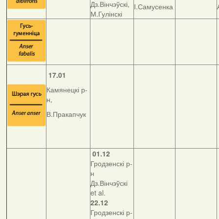
Дз.Вінчэўскі,
І.Самусенка
М.Гулінскі
17.01
Камянецкі р-
н,
В.Пракапчук
01.12
Гродзенскі р-
н
Дз.Вінчэўскі
et al.
22.12
Гродзенскі р-