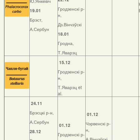
Ю.Янкевіч
Гродзенскі р-
19.01
н,
Брэст,
Дз.Вінчэўскі
А.Сербун
18.01
Гродна,
Т.Яварэц
15.12
Гродзенскі р-
н,
Т.Яварэц et
al.
24.11
Брэсцкі р-н,
01.12
А.Сербун
Чэрвенскі р-
01.12
н,
28.12
Гродзенскі р-
А.Вінчэўскі