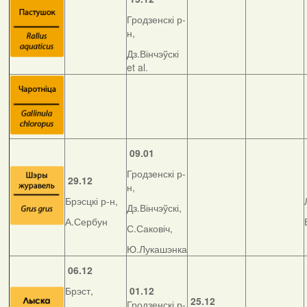
Гродзенскі р-
н,
Дз.Вінчэўскі
et al.
09.01
Гродзенскі р-
29.12
н,
Брэсцкі р-н,
Дз.Вінчэўскі,
А.Сербун
С.Саковіч,
Ю.Лукашэнка
06.12
Брэст,
01.12
25.12
Гродзенскі р-