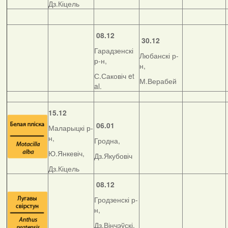
Дз.Кіцель
08.12
30.12
Гарадзенскі
Любанскі р-
р-н,
н,
С.Саковіч et
М.Верабей
al.
15.12
06.01
Маларыцкі р-
н,
Гродна,
Ю.Янкевіч,
Дз.Якубовіч
Дз.Кіцель
08.12
Гродзенскі р-
н,
Дз.Вінчэўскі,