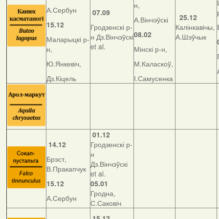
н,
А.Сербун
07.09
25.12
А.Вінчэўскі
15.12
Гродзенскі р-
Калінкавічы,
08.02
н Дз.Вінчэўскі
А.Шэўчык
Маларыцкі р-
et al.
н,
Мінскі р-н,
Ю.Янкевіч,
М.Каласкоў,
Дз.Кіцель
І.Самусенка
01.12
14.12
Гродзенскі р-
н
Брэст,
Дз.Вінчэўскі
В.Пракапчук
et al.
15.12
05.01
Гродна,
А.Сербун
С.Саковіч
15.12