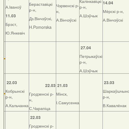
Калінкавіцкі
14.04
Бераставіцкі
Чэрвенскі р-
А.Іваноў
р-н,
р-н,
н,
Мёрскі р-н,
11.03
А.Шэўчык
Дз.Вінчэўскі,
А.Вінчэўскі
А.Вінчэўскі
Брэст,
H.Pomorska
Ю.Янкевіч
27.04
Петрыкаўскі
р-н,
А.Шэўчык
22.03
23.03
22.03
21.03
Кобрынскі
Шаркаўшчынс
Гродзенскі р-
Мінск,
р-н,
р-н,
н,
І.Самусенка
А.Кальчанка
В.Кавалёнак
С.Чарапіца
22.03
Гродзенскі р-