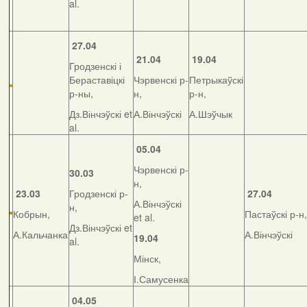
al.
27.04
21.04
19.04
Гродзенскі і
Бераставіцкі
Чэрвенскі р-
Петрыкаўскі
р-ны,
н,
р-н,
Дз.Вінчэўскі et
А.Вінчэўскі
А.Шэўчык
al.
05.04
Чэрвенскі р-
30.03
н,
23.03
Гродзенскі р-
27.04
А.Вінчэўскі
н,
Кобрын,
Пастаўскі р-н,
et al.
Дз.Вінчэўскі et
А.Кальчанка
А.Вінчэўскі
19.04
al.
Мінск,
І.Самусенка
04.05