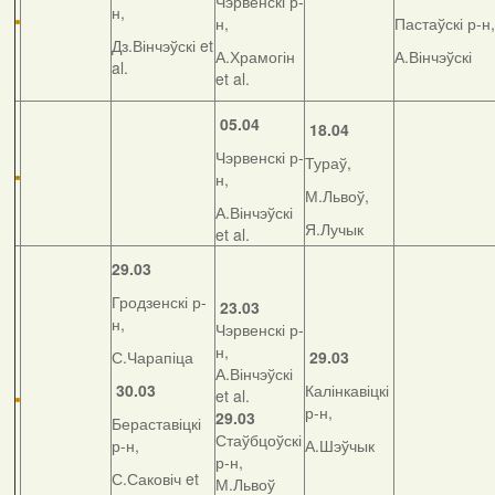
Чэрвенскі р-
н,
н,
Пастаўскі р-н,
Дз.Вінчэўскі et
А.Храмогін
А.Вінчэўскі
al.
et al.
05.04
18.04
Чэрвенскі р-
Тураў,
н,
М.Львоў,
А.Вінчэўскі
Я.Лучык
et al.
29.03
Гродзенскі р-
23.03
н,
Чэрвенскі р-
н,
С.Чарапіца
29.03
А.Вінчэўскі
30.03
Калінкавіцкі
et al.
р-н,
29.03
Бераставіцкі
Стаўбцоўскі
р-н,
А.Шэўчык
р-н,
С.Саковіч et
М.Львоў