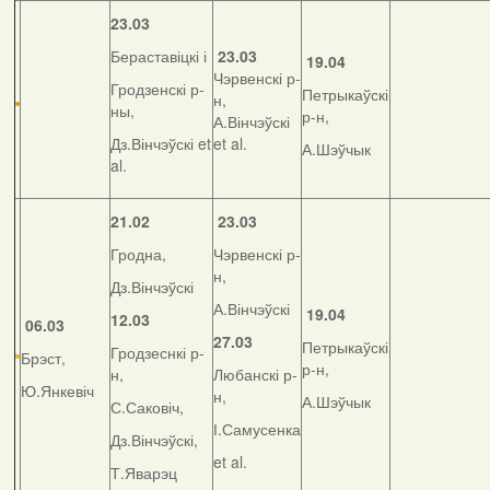
23.03
Бераставіцкі і
23.03
19.04
Чэрвенскі р-
Гродзенскі р-
Петрыкаўскі
н,
ны,
р-н,
А.Вінчэўскі
Дз.Вінчэўскі et
et al.
А.Шэўчык
al.
21.02
23.03
Гродна,
Чэрвенскі р-
н,
Дз.Вінчэўскі
А.Вінчэўскі
19.04
12.03
06.03
27.03
Петрыкаўскі
Гродзеснкі р-
Брэст,
р-н,
н,
Любанскі р-
Ю.Янкевіч
н,
А.Шэўчык
С.Саковіч,
І.Самусенка
Дз.Вінчэўскі,
et al.
Т.Яварэц