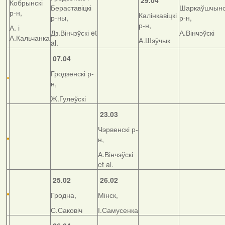
29.04
Кобрынскі
Бераставіцкі
Шаркаўшчынс
р-н,
Калінкавіцкі
р-ны,
р-н,
р-н,
А. і
Дз.Вінчэўскі et
А.Вінчэўскі
А.Кальчанка
А.Шэўчык
al.
07.04
Гродзенскі р-
н,
Ж.Гулеўскі
23.03
Чэрвенскі р-
н,
А.Вінчэўскі
et al.
25.02
26.02
Гродна,
Мінск,
С.Саковіч
І.Самусенка