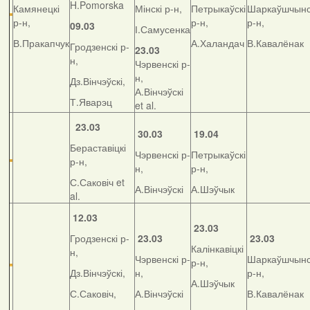
H.Pomorska
Камянецкі
Мінскі р-н,
Петрыкаўскі
Шаркаўшчынс
р-н,
р-н,
р-н,
09.03
І.Самусенка
В.Пракапчук
А.Халандач
В.Кавалёнак
Гродзенскі р-
23.03
н,
Чэрвенскі р-
н,
Дз.Вінчэўскі,
А.Вінчэўскі
Т.Яварэц
et al.
23.03
30.03
19.04
Бераставіцкі
Чэрвенскі р-
Петрыкаўскі
р-н,
н,
р-н,
С.Саковіч et
А.Вінчэўскі
А.Шэўчык
al.
12.03
23.03
Гродзенскі р-
23.03
23.03
Калінкавіцкі
н,
Чэрвенскі р-
Шаркаўшчынс
р-н,
Дз.Вінчэўскі,
н,
р-н,
А.Шэўчык
С.Саковіч,
А.Вінчэўскі
В.Кавалёнак