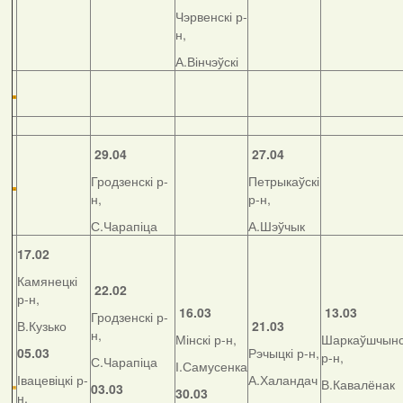
Чэрвенскі р-
н,
А.Вінчэўскі
29.04
27.04
Гродзенскі р-
Петрыкаўскі
н,
р-н,
С.Чарапіца
А.Шэўчык
17.02
Камянецкі
22.02
р-н,
16.03
13.03
Гродзенскі р-
В.Кузько
21.03
н,
Мінскі р-н,
Шаркаўшчынс
05.03
Рэчыцкі р-н,
р-н,
С.Чарапіца
І.Самусенка
Івацевіцкі р-
А.Халандач
В.Кавалёнак
03.03
30.03
н,