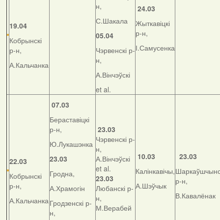
н,
24.03
С.Шакала
Жыткавіцкі
19.04
р-н,
05.04
Кобрынскі
І.Самусенка
р-н,
Чэрвенскі р-
н,
А.Кальчанка
А.Вінчэўскі
et al.
07.03
Бераставіцкі
р-н,
23.03
Чэрвенскі р-
Ю.Лукашэнка
н,
10.03
23.03
23.03
А.Вінчэўскі
22.03
et al.
Калінкавічы,
Шаркаўшчынс
Гродна,
Кобрынскі
23.03
р-н,
р-н,
А.Шэўчык
А.Храмогін
Любанскі р-
В.Кавалёнак
н,
А.Кальчанка
Гродзенскі р-
М.Верабей
н,