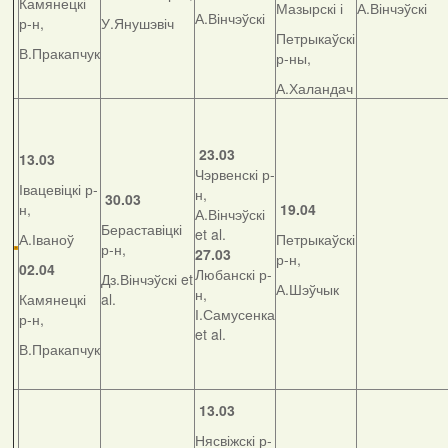
Камянецкі
Мазырскі і
А.Вінчэўскі
А.Вінчэўскі
р-н,
У.Янушэвіч
Петрыкаўскі
В.Пракапчук
р-ны,
А.Халандач
23.03
13.03
Чэрвенскі р-
Івацевіцкі р-
н,
30.03
н,
19.04
А.Вінчэўскі
Бераставіцкі
et al.
А.Іваноў
Петрыкаўскі
р-н,
27.03
р-н,
02.04
Любанскі р-
Дз.Вінчэўскі et
А.Шэўчык
н,
Камянецкі
al.
І.Самусенка
р-н,
et al.
В.Пракапчук
13.03
Нясвіжскі р-