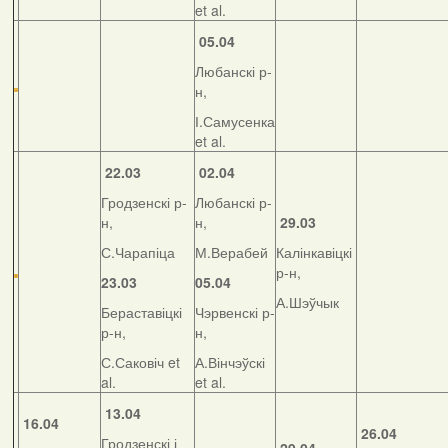
et al.
05.04
Любанскі р-
н,
І.Самусенка
et al.
22.03
02.04
Гродзенскі р-
Любанскі р-
н,
н,
29.03
С.Чарапіца
М.Верабей
Калінкавіцкі
р-н,
23.03
05.04
А.Шэўчык
Бераставіцкі
Чэрвенскі р-
р-н,
н,
С.Саковіч et
А.Вінчэўскі
al.
et al.
13.04
16.04
26.04
Гродзенскі і