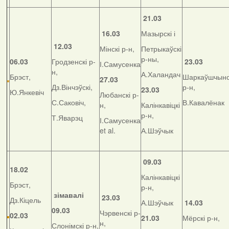
21.03
16.03
Мазырскі і
12.03
Мінскі р-н,
Петрыкаўскі
р-ны,
06.03
Гродзенскі р-
23.03
І.Самусенка
н,
А.Халандач
Брэст,
Шаркаўшчынс
27.03
Дз.Вінчэўскі,
р-н,
23.03
Ю.Янкевіч
Любанскі р-
С.Саковіч,
В.Кавалёнак
н,
Калінкавіцкі
р-н,
Т.Яварэц
І.Самусенка
et al.
А.Шэўчык
09.03
18.02
Калінкавіцкі
Брэст,
р-н,
зімавалі
23.03
Дз.Кіцель
А.Шэўчык
14.03
09.03
Чэрвенскі р-
02.03
21.03
Мёрскі р-н,
н,
Слонімскі р-н,