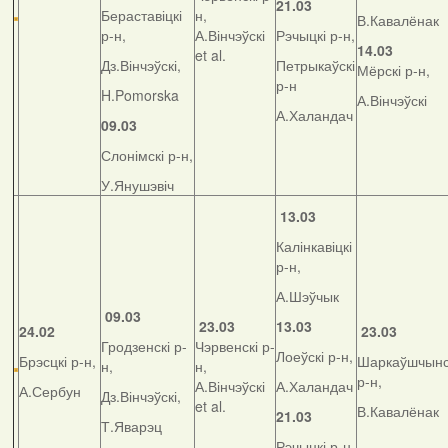
21.03
Бераставіцкі
н,
В.Кавалёнак
р-н,
А.Вінчэўскі
Рэчыцкі р-н,
14.03
et al.
Дз.Вінчэўскі,
Петрыкаўскі
Мёрскі р-н,
р-н
H.Pomorska
А.Вінчэўскі
А.Халандач
09.03
Слонімскі р-н,
У.Янушэвіч
13.03
Калінкавіцкі
р-н,
А.Шэўчык
09.03
23.03
13.03
24.02
23.03
Гродзенскі р-
Чэрвенскі р-
Лоеўскі р-н,
Брэсцкі р-н,
Шаркаўшчынс
н,
н,
р-н,
А.Вінчэўскі
А.Халандач
А.Сербун
Дз.Вінчэўскі,
et al.
В.Кавалёнак
21.03
Т.Яварэц
Рэчыцкі р-н,