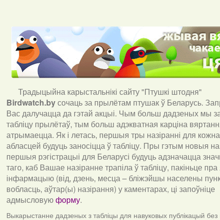
Традыцыйна карыстальнікі сайту "Птушкі штодня"
Birdwatch
.
by
сочаць за прылётам птушак ў Беларусь. За
Вас далучацца да гэтай акцыі. Чым больш дадзеных мы з
табліцу прылётаў, тым больш адэкватная карціна вяртан
атрымаецца. Як і летась, першыя тры назіранні для кожна
абласцей будуць заносіцца ў табліцу. Пры гэтым новыя наз
першыя рэгістрацыі для Беларусі будуць адзначацца знач
таго, каб Вашае назіранне трапіла ў табліцу, пакіньце пра
інфармацыю (від, дзень, месца – бліжэйшы населены пункт
вобласць, аўтар(ы) назірання) у каментарах, ці запоўніце
адмысловую
форму
.
Выкарыстанне дадзеных з табліцы для навуковых публікацый без