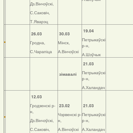
Дз.Вінчэўскі,
С.Саковіч,
Т.Яварэц
19.04
26.03
30.03
Петрыкаўскі
Гродна,
Мінск,
р-н,
С.Чарапіца
А.Вінчэўскі
А.Шэўчык
21.03
Петрыкаўскі
зімавалі
р-н,
А.Халандач
12.03
Гродзенскі р-
23.02
21.03
н,
Чэрвенскі р-
Петрыкаўскі
Дз.Вінчэўскі,
н,
р-н,
С.Саковіч,
А.Вінчэўскі
А.Халандач