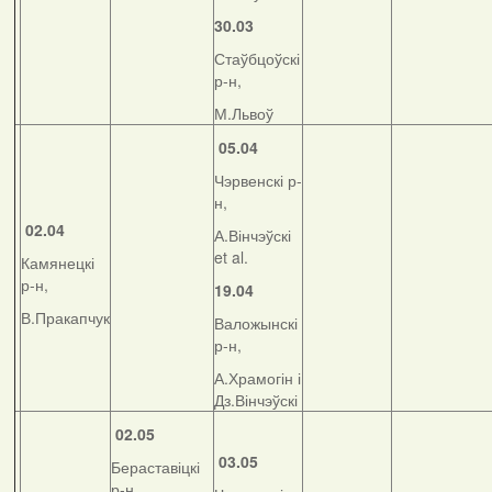
30.03
Стаўбцоўскі
р-н,
М.Львоў
05.04
Чэрвенскі р-
н,
02.04
А.Вінчэўскі
et al.
Камянецкі
р-н,
19.04
В.Пракапчук
Валожынскі
р-н,
А.Храмогін і
Дз.Вінчэўскі
02.05
03.05
Бераставіцкі
р-н,