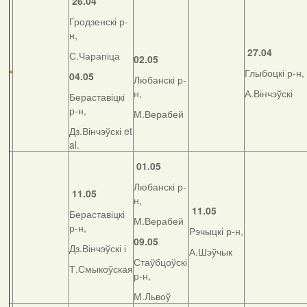
26.04
Гродзенскі р-
н,
27.04
С.Чарапіца
02.05
Глыбоцкі р-н,
04.05
Любанскі р-
н,
А.Вінчэўскі
Бераставіцкі
р-н,
М.Верабей
Дз.Вінчэўскі et
al.
01.05
Любанскі р-
11.05
н,
11.05
Бераставіцкі
М.Верабей
р-н,
Рэчыцкі р-н,
09.05
Дз.Вінчэўскі і
А.Шэўчык
Стаўбцоўскі
Т.Смыкоўская
р-н,
М.Львоў