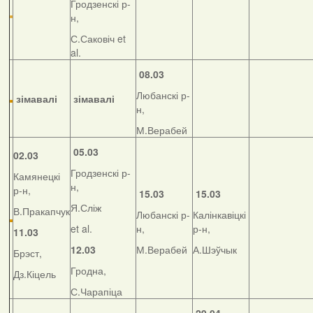
Гродзенскі р-
н,
С.Саковіч et
al.
08.03
Любанскі р-
зімавалі
зімавалі
н,
М.Верабей
05.03
02.03
Гродзенскі р-
Камянецкі
н,
р-н,
15.03
15.03
Я.Сліж
В.Пракапчук
Любанскі р-
Калінкавіцкі
et al.
н,
р-н,
11.03
12.03
М.Верабей
А.Шэўчык
Брэст,
Гродна,
Дз.Кіцель
С.Чарапіца