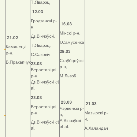
Т.Яварэц
12.03
Гродзенскі р-
16.03
н,
Мінскі р-н,
Дз.Вінчэўскі,
21.02
І.Самусенка
Т.Яварэц,
Камянецкі
29.03
р-н,
С.Саковіч
Стаўбцоўскі
В.Пракапчук
23.03
р-н,
Бераставіцкі
р-н,
М.Львоў
Дз.Вінчэўскі et
al.
23.03
23.03
21.03
Бераставіцкі
Чэрвенскі р-
р-н,
Мазырскі р-
н,
н,
А.Вінчэўскі
Дз.Вінчэўскі et
et al.
al.
А.Халандач