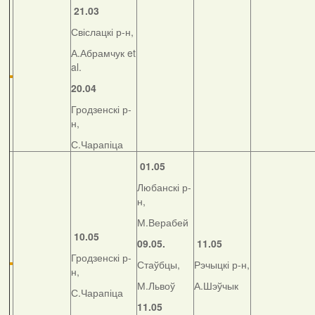
21.03
Свіслацкі р-н,
А.Абрамчук et
al.
20.04
Гродзенскі р-
н,
С.Чарапіца
01.05
Любанскі р-
н,
М.Верабей
10.05
09.05.
11.05
Гродзенскі р-
Стаўбцы,
Рэчыцкі р-н,
н,
М.Львоў
А.Шэўчык
С.Чарапіца
11.05