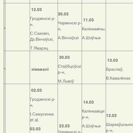
12.03
30.03
Гродзенскі р-
11.03
Чэрвенскі р-
н,
н,
Калінкавічы,
С.Саковіч,
А.Вінчэўскі
А.Шэўчык
Дз.Вінчэўскі,
Т.Яварэц
30.03
13.03
Стаўбцоўскі
зімавалі
Браслаў,
р-н,
В.Кавалёнак
М.Львоў
02.03
Гродзенскі р-
14.03
н,
Калінкавіцкі
І.Самусенка
13.03
р-н,
et al.
Шаркаўшчынс
23.03
А.Шэўчык
03.03
р-н,
Чэрвенскі р-