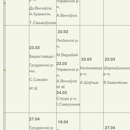
Чэрвенскі р-
н,
Дз.Вінчэўскі,
А.Храмогін,
А.Вінчэўскі
Т.Смыкоўская
22.03
Любанскі р-
н,
23.03
М.Верабей
Бераставіцкі і
23.03
23.03
23.03
Гродзенскі р-
Калінкавіцкі
Шаркаўшчынс
Чэрвенскі р-
ны,
р-н,
р-н,
н,
С.Саковіч
А.Вінчэўскі
А.Шэўчык
В.Кавалёнак
et al.
et al.
24.03
Слуцкі р-н,
І.Самусенка
27.04
19.04
Гродзенскі р-
27.04