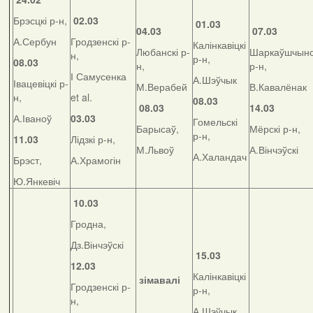
Брэсцкі р-н,
02.03
01.03
04.03
07.03
А.Сербун
Гродзенскі р-
Калінкавіцкі
Любанскі р-
Шаркаўшчынс
н,
р-н,
08.03
н,
р-н,
І Самусенка
А.Шэўчык
Івацевіцкі р-
М.Верабей
В.Кавалёнак
н,
et al.
08.03
08.03
14.03
А.Іваноў
03.03
Гомельскі
Барысаў,
Мёрскі р-н,
р-н,
11.03
Лідзкі р-н,
М.Львоў
А.Вінчэўскі
А.Халандач
Брэст,
А.Храмогін
Ю.Янкевіч
10.03
Гродна,
Дз.Вінчэўскі
15.03
12.03
Калінкавіцкі
зімавалі
Гродзенскі р-
р-н,
н,
А.Шэўчык