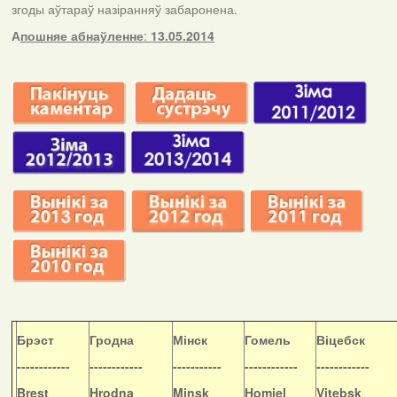
згоды аўтараў назіранняў забаронена.
А
пошняе абнаўленне
:
13.05.2014
Б
рэст
Гродна
Мінск
Гомель
Віцебск
------------
------------
-----------
------------
------------
Brest
Hrodna
Minsk
Homiel
Vitebsk