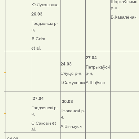
Шаркаўшчынс
Ю.Лукашэнка
р-н,
26.03
В.Кавалёнак
Гродзенскі р-
н,
Я.Сліж
et al.
27.04
24.03
Петрыкаўскі
Слуцкі р-н,
р-н,
І.Самусенка
А.Шэўчык
27.04
30.03
Гродзенскі р-
Чэрвенскі р-
н,
н,
С.Саковіч et
А.Вінчэўскі
al.
24.02