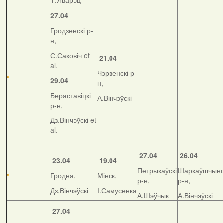
Т.Яварэц
27.04
Гродзенскі р-
н,
С.Саковіч et
21.04
al.
Чэрвенскі р-
29.04
н,
Бераставіцкі
А.Вінчэўскі
р-н,
Дз.Вінчэўскі et
al.
27.04
26.04
23.04
19.04
Петрыкаўскі
Шаркаўшчынс
Гродна,
Мінск,
р-н,
р-н,
Дз.Вінчэўскі
І.Самусенка
А.Шэўчык
А.Вінчэўскі
27.04