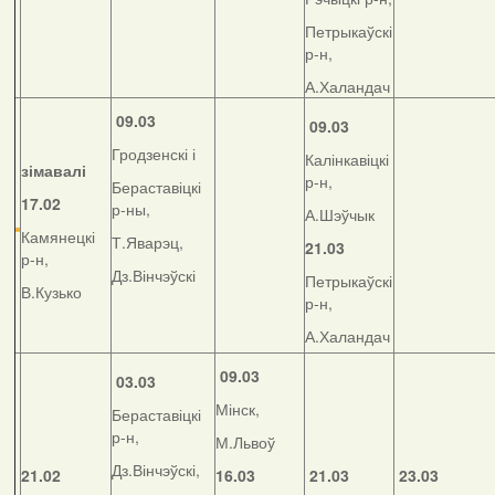
Петрыкаўскі
р-н,
А.Халандач
09.03
09.03
Гродзенскі і
Калінкавіцкі
зімавалі
р-н,
Бераставіцкі
17.02
р-ны,
А.Шэўчык
Камянецкі
Т.Яварэц,
21.03
р-н,
Дз.Вінчэўскі
Петрыкаўскі
В.Кузько
р-н,
А.Халандач
09.03
03.03
Мінск,
Бераставіцкі
р-н,
М.Львоў
Дз.Вінчэўскі,
21.02
16.03
21.03
23.03