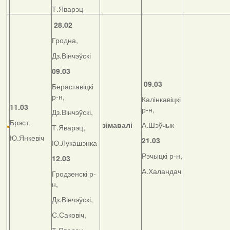
Т.Яварэц
28.02
Гродна,
Дз.Вінчэўскі
09.03
09.03
Бераставіцкі
р-н,
Калінкавіцкі
11.03
р-н,
Дз.Вінчэўскі,
Брэст,
зімавалі
А.Шэўчык
Т.Яварэц,
Ю.Янкевіч
21.03
Ю.Лукашэнка
Рэчыцкі р-н,
12.03
А.Халандач
Гродзенскі р-
н,
Дз.Вінчэўскі,
С.Саковіч,