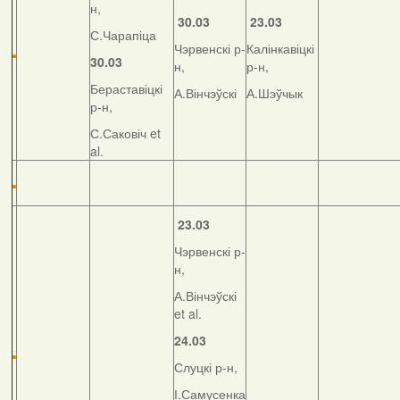
н,
30.03
23.03
С.Чарапіца
Чэрвенскі р-
Калінкавіцкі
30.03
н,
р-н,
Бераставіцкі
А.Вінчэўскі
А.Шэўчык
р-н,
С.Саковіч et
al.
23.03
Чэрвенскі р-
н,
А.Вінчэўскі
et al.
24.03
Слуцкі р-н,
І.Самусенка