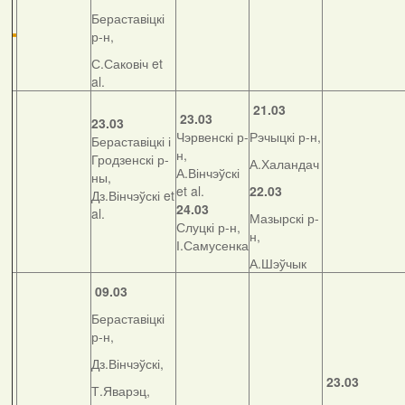
Бераставіцкі
р-н,
С.Саковіч et
al.
21.03
23.03
23.03
Чэрвенскі р-
Рэчыцкі р-н,
Бераставіцкі і
н,
Гродзенскі р-
А.Халандач
А.Вінчэўскі
ны,
et al.
22.03
Дз.Вінчэўскі et
24.03
al.
Мазырскі р-
Слуцкі р-н,
н,
І.Самусенка
А.Шэўчык
09.03
Бераставіцкі
р-н,
Дз.Вінчэўскі,
23.03
Т.Яварэц,