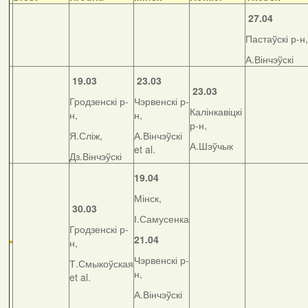
27.04
Пастаўскі р-н,
А.Вінчэўскі
19.03
23.03
23.03
Гродзенскі р-
Чэрвенскі р-
Калінкавіцкі
н,
н,
р-н,
Я.Сліж,
А.Вінчэўскі
А.Шэўчык
et al.
Дз.Вінчэўскі
19.04
Мінск,
30.03
І.Самусенка
Гродзенскі р-
21.04
н,
Чэрвенскі р-
Т.Смыкоўская
н,
et al.
А.Вінчэўскі