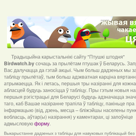
Традыцыйна карыстальнікі сайту "Птушкі штодня"
Birdwatch
.
by
сочаць за прылётам птушак ў Беларусь. За
Вас далучацца да гэтай акцыі. Чым больш дадзеных мы з
табліцу прылётаў, тым больш адэкватная карціна вяртан
атрымаецца. Як і летась, першыя тры назіранні для кожна
абласцей будуць заносіцца ў табліцу. Пры гэтым новыя наз
першыя рэгістрацыі для Беларусі будуць адзначацца знач
таго, каб Вашае назіранне трапіла ў табліцу, пакіньце пра
інфармацыю (від, дзень, месца – бліжэйшы населены пункт
вобласць, аўтар(ы) назірання) у каментарах, ці запоўніце
адмысловую
форму
.
Выкарыстанне дадзеных з табліцы для навуковых публікацый без