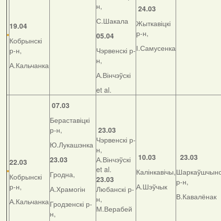
н,
24.03
С.Шакала
Жыткавіцкі
19.04
р-н,
05.04
Кобрынскі
І.Самусенка
р-н,
Чэрвенскі р-
н,
А.Кальчанка
А.Вінчэўскі
et al.
07.03
Бераставіцкі
р-н,
23.03
Чэрвенскі р-
Ю.Лукашэнка
н,
10.03
23.03
23.03
А.Вінчэўскі
22.03
et al.
Калінкавічы,
Шаркаўшчынс
Гродна,
Кобрынскі
23.03
р-н,
р-н,
А.Шэўчык
А.Храмогін
Любанскі р-
В.Кавалёнак
н,
А.Кальчанка
Гродзенскі р-
М.Верабей
н,