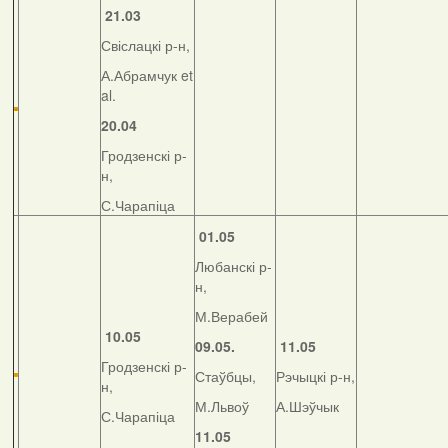
21.03
Свіслацкі р-н,
А.Абрамчук et
al.
20.04
Гродзенскі р-
н,
С.Чарапіца
01.05
Любанскі р-
н,
М.Верабей
10.05
09.05.
11.05
Гродзенскі р-
Стаўбцы,
Рэчыцкі р-н,
н,
М.Львоў
А.Шэўчык
С.Чарапіца
11.05