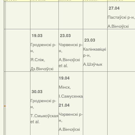
27.04
Пастаўскі р-н,
А.Вінчэўскі
19.03
23.03
23.03
Гродзенскі р-
Чэрвенскі р-
Калінкавіцкі
н,
н,
р-н,
Я.Сліж,
А.Вінчэўскі
А.Шэўчык
et al.
Дз.Вінчэўскі
19.04
Мінск,
30.03
І.Самусенка
Гродзенскі р-
21.04
н,
Чэрвенскі р-
Т.Смыкоўская
н,
et al.
А.Вінчэўскі