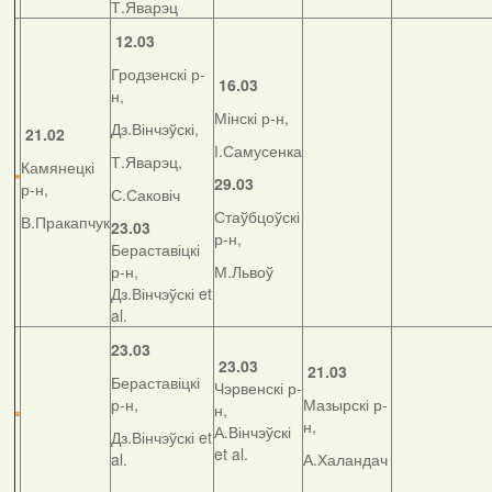
Т.Яварэц
12.03
Гродзенскі р-
16.03
н,
Мінскі р-н,
Дз.Вінчэўскі,
21.02
І.Самусенка
Т.Яварэц,
Камянецкі
29.03
р-н,
С.Саковіч
Стаўбцоўскі
В.Пракапчук
23.03
р-н,
Бераставіцкі
р-н,
М.Львоў
Дз.Вінчэўскі et
al.
23.03
23.03
21.03
Бераставіцкі
Чэрвенскі р-
р-н,
Мазырскі р-
н,
н,
А.Вінчэўскі
Дз.Вінчэўскі et
et al.
al.
А.Халандач