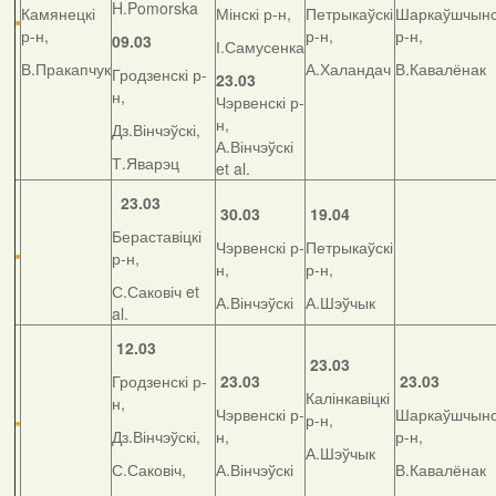
H.Pomorska
Камянецкі
Мінскі р-н,
Петрыкаўскі
Шаркаўшчынс
р-н,
р-н,
р-н,
09.03
І.Самусенка
В.Пракапчук
А.Халандач
В.Кавалёнак
Гродзенскі р-
23.03
н,
Чэрвенскі р-
н,
Дз.Вінчэўскі,
А.Вінчэўскі
Т.Яварэц
et al.
23.03
30.03
19.04
Бераставіцкі
Чэрвенскі р-
Петрыкаўскі
р-н,
н,
р-н,
С.Саковіч et
А.Вінчэўскі
А.Шэўчык
al.
12.03
23.03
Гродзенскі р-
23.03
23.03
Калінкавіцкі
н,
Чэрвенскі р-
Шаркаўшчынс
р-н,
Дз.Вінчэўскі,
н,
р-н,
А.Шэўчык
С.Саковіч,
А.Вінчэўскі
В.Кавалёнак