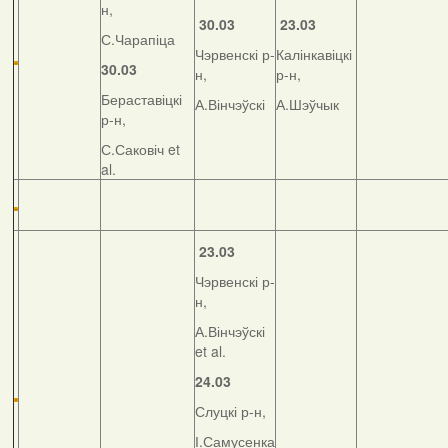
н,
30.03
23.03
С.Чарапіца
Чэрвенскі р-
Калінкавіцкі
30.03
н,
р-н,
Бераставіцкі
А.Вінчэўскі
А.Шэўчык
р-н,
С.Саковіч et
al.
23.03
Чэрвенскі р-
н,
А.Вінчэўскі
et al.
24.03
Слуцкі р-н,
І.Самусенка