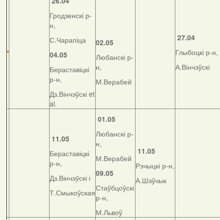
26.04
Гродзенскі р-
н,
27.04
С.Чарапіца
02.05
Глыбоцкі р-н,
04.05
Любанскі р-
н,
А.Вінчэўскі
Бераставіцкі
р-н,
М.Верабей
Дз.Вінчэўскі et
al.
01.05
Любанскі р-
11.05
н,
11.05
Бераставіцкі
М.Верабей
р-н,
Рэчыцкі р-н,
09.05
Дз.Вінчэўскі і
А.Шэўчык
Стаўбцоўскі
Т.Смыкоўская
р-н,
М.Львоў