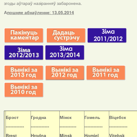
згоды аўтараў назіранняў забаронена.
А
пошняе абнаўленне
:
13.05.2014
Б
рэст
Гродна
Мінск
Гомель
Віцебск
------------
------------
-----------
------------
------------
Brest
Hrodna
Minsk
Homiel
Vitebsk