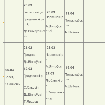
23.03
Бераставіцкі і
23.03
19.04
Чэрвенскі р-
Гродзенскі р-
Петрыкаўскі
н,
ны,
р-н,
А.Вінчэўскі
Дз.Вінчэўскі et
et al.
А.Шэўчык
al.
21.02
23.03
Гродна,
Чэрвенскі р-
н,
Дз.Вінчэўскі
А.Вінчэўскі
19.04
12.03
06.03
27.03
Петрыкаўскі
Гродзеснкі р-
Брэст,
р-н,
н,
Любанскі р-
Ю.Янкевіч
н,
А.Шэўчык
С.Саковіч,
І.Самусенка
Дз.Вінчэўскі,
et al.
Т.Яварэц