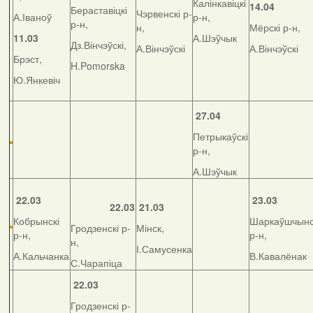
Калінкавіцкі
14.04
Бераставіцкі
Чэрвенскі р-
А.Іваноў
р-н,
р-н,
н,
Мёрскі р-н,
11.03
А.Шэўчык
Дз.Вінчэўскі,
А.Вінчэўскі
А.Вінчэўскі
Брэст,
H.Pomorska
Ю.Янкевіч
27.04
Петрыкаўскі
р-н,
А.Шэўчык
22.03
23.03
22.03
21.03
Кобрынскі
Шаркаўшчынс
Гродзенскі р-
Мінск,
р-н,
р-н,
н,
І.Самусенка
А.Кальчанка
В.Кавалёнак
С.Чарапіца
22.03
Гродзенскі р-