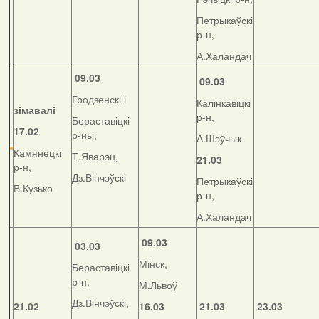
Петрыкаўскі
р-н,
А.Халандач
09.03
09.03
Гродзенскі і
Калінкавіцкі
зімавалі
р-н,
Бераставіцкі
17.02
р-ны,
А.Шэўчык
Камянецкі
Т.Яварэц,
21.03
р-н,
Дз.Вінчэўскі
Петрыкаўскі
В.Кузько
р-н,
А.Халандач
09.03
03.03
Мінск,
Бераставіцкі
р-н,
М.Львоў
Дз.Вінчэўскі,
21.02
16.03
21.03
23.03