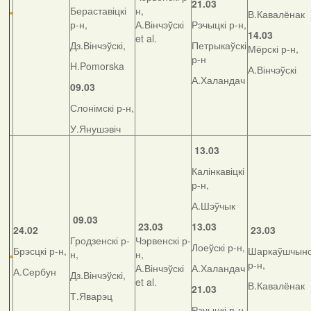
21.03
Бераставіцкі
н,
В.Кавалёнак
р-н,
А.Вінчэўскі
Рэчыцкі р-н,
14.03
et al.
Дз.Вінчэўскі,
Петрыкаўскі
Мёрскі р-н,
р-н
H.Pomorska
А.Вінчэўскі
А.Халандач
09.03
Слонімскі р-н,
У.Янушэвіч
13.03
Калінкавіцкі
р-н,
А.Шэўчык
09.03
23.03
13.03
24.02
23.03
Гродзенскі р-
Чэрвенскі р-
Лоеўскі р-н,
Брэсцкі р-н,
Шаркаўшчынс
н,
н,
р-н,
А.Вінчэўскі
А.Халандач
А.Сербун
Дз.Вінчэўскі,
et al.
В.Кавалёнак
21.03
Т.Яварэц
Рэчыцкі р-н,