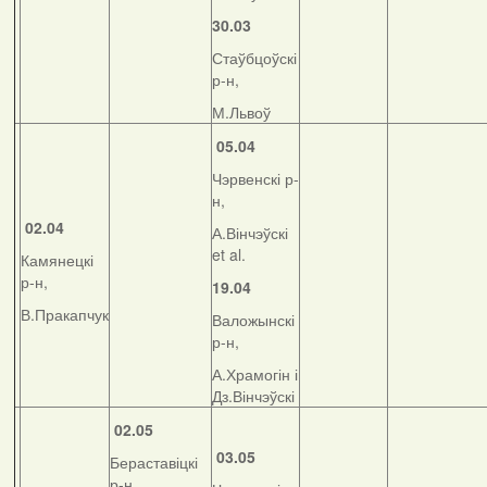
30.03
Стаўбцоўскі
р-н,
М.Львоў
05.04
Чэрвенскі р-
н,
02.04
А.Вінчэўскі
et al.
Камянецкі
р-н,
19.04
В.Пракапчук
Валожынскі
р-н,
А.Храмогін і
Дз.Вінчэўскі
02.05
03.05
Бераставіцкі
р-н,