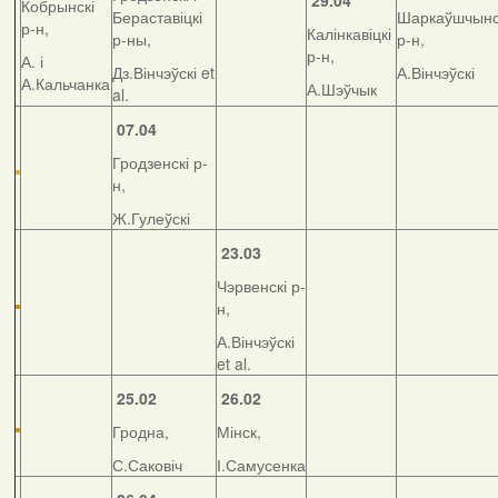
29.04
Кобрынскі
Бераставіцкі
Шаркаўшчынс
р-н,
Калінкавіцкі
р-ны,
р-н,
р-н,
А. і
Дз.Вінчэўскі et
А.Вінчэўскі
А.Кальчанка
А.Шэўчык
al.
07.04
Гродзенскі р-
н,
Ж.Гулеўскі
23.03
Чэрвенскі р-
н,
А.Вінчэўскі
et al.
25.02
26.02
Гродна,
Мінск,
С.Саковіч
І.Самусенка