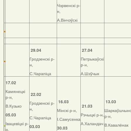
Чэрвенскі р-
н,
А.Вінчэўскі
29.04
27.04
Гродзенскі р-
Петрыкаўскі
н,
р-н,
С.Чарапіца
А.Шэўчык
17.02
Камянецкі
22.02
р-н,
16.03
13.03
Гродзенскі р-
В.Кузько
21.03
н,
Мінскі р-н,
Шаркаўшчынс
05.03
Рэчыцкі р-н,
р-н,
С.Чарапіца
І.Самусенка
Івацевіцкі р-
А.Халандач
В.Кавалёнак
03.03
30.03
н,