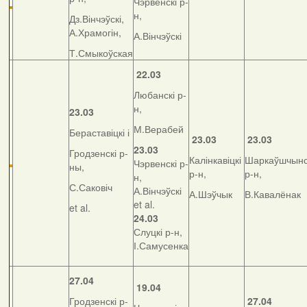
Чэрвенскі р-
н,
Дз.Вінчэўскі,
А.Храмогін,
А.Вінчэўскі
Т.Смыкоўская
22.03
Любанскі р-
н,
23.03
М.Верабей
Бераставіцкі і
23.03
23.03
23.03
Гродзенскі р-
Калінкавіцкі
Шаркаўшчынс
Чэрвенскі р-
ны,
р-н,
р-н,
н,
С.Саковіч
А.Вінчэўскі
А.Шэўчык
В.Кавалёнак
et al.
et al.
24.03
Слуцкі р-н,
І.Самусенка
27.04
19.04
Гродзенскі р-
27.04