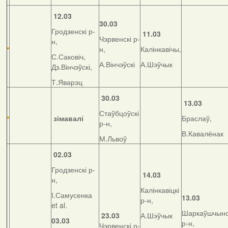
12.03
30.03
Гродзенскі р-
11.03
Чэрвенскі р-
н,
н,
Калінкавічы,
С.Саковіч,
А.Вінчэўскі
А.Шэўчык
Дз.Вінчэўскі,
Т.Яварэц
30.03
13.03
Стаўбцоўскі
зімавалі
Браслаў,
р-н,
В.Кавалёнак
М.Львоў
02.03
Гродзенскі р-
14.03
н,
Калінкавіцкі
І.Самусенка
13.03
р-н,
et al.
Шаркаўшчынс
23.03
А.Шэўчык
03.03
р-н,
Чэрвенскі р-