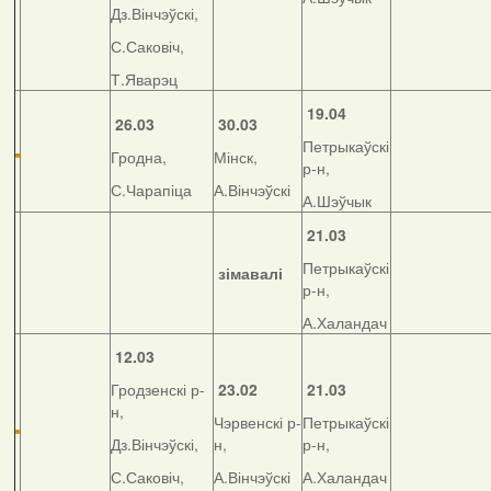
Дз.Вінчэўскі,
С.Саковіч,
Т.Яварэц
19.04
26.03
30.03
Петрыкаўскі
Гродна,
Мінск,
р-н,
С.Чарапіца
А.Вінчэўскі
А.Шэўчык
21.03
Петрыкаўскі
зімавалі
р-н,
А.Халандач
12.03
Гродзенскі р-
23.02
21.03
н,
Чэрвенскі р-
Петрыкаўскі
Дз.Вінчэўскі,
н,
р-н,
С.Саковіч,
А.Вінчэўскі
А.Халандач