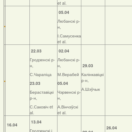
et al.
05.04
Любанскі р-
н,
І.Самусенка
et al.
22.03
02.04
Гродзенскі р-
Любанскі р-
н,
н,
29.03
С.Чарапіца
М.Верабей
Калінкавіцкі
р-н,
23.03
05.04
А.Шэўчык
Бераставіцкі
Чэрвенскі р-
р-н,
н,
С.Саковіч et
А.Вінчэўскі
al.
et al.
13.04
16.04
26.04
Гродзенскі і