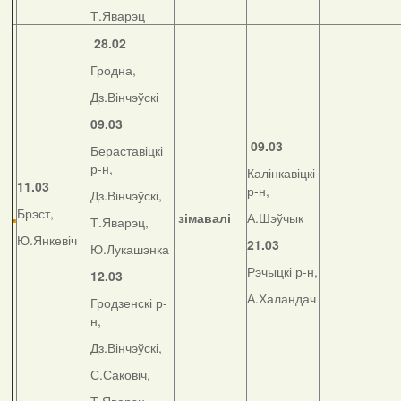
Т.Яварэц
28.02
Гродна,
Дз.Вінчэўскі
09.03
09.03
Бераставіцкі
р-н,
Калінкавіцкі
11.03
р-н,
Дз.Вінчэўскі,
Брэст,
зімавалі
А.Шэўчык
Т.Яварэц,
Ю.Янкевіч
21.03
Ю.Лукашэнка
Рэчыцкі р-н,
12.03
А.Халандач
Гродзенскі р-
н,
Дз.Вінчэўскі,
С.Саковіч,