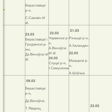
Бераставіцкі
р-н,
С.Саковіч et
al.
21.03
23.03
23.03
Чэрвенскі р-
Рэчыцкі р-н,
Бераставіцкі і
н,
Гродзенскі р-
А.Халандач
А.Вінчэўскі
ны,
et al.
22.03
Дз.Вінчэўскі et
24.03
al.
Мазырскі р-
Слуцкі р-н,
н,
І.Самусенка
А.Шэўчык
09.03
Бераставіцкі
р-н,
Дз.Вінчэўскі,
23.03
Т.Яварэц,