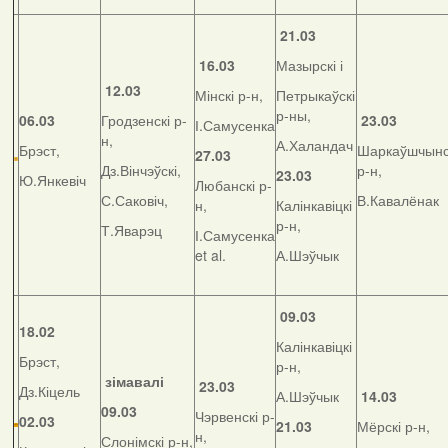
21.03
16.03
Мазырскі і
12.03
Мінскі р-н,
Петрыкаўскі
р-ны,
06.03
Гродзенскі р-
23.03
І.Самусенка
н,
А.Халандач
Брэст,
Шаркаўшчынс
27.03
Дз.Вінчэўскі,
р-н,
23.03
Ю.Янкевіч
Любанскі р-
С.Саковіч,
В.Кавалёнак
н,
Калінкавіцкі
р-н,
Т.Яварэц
І.Самусенка
et al.
А.Шэўчык
09.03
18.02
Калінкавіцкі
Брэст,
р-н,
зімавалі
23.03
Дз.Кіцель
А.Шэўчык
14.03
09.03
Чэрвенскі р-
02.03
21.03
Мёрскі р-н,
н,
Слонімскі р-н,