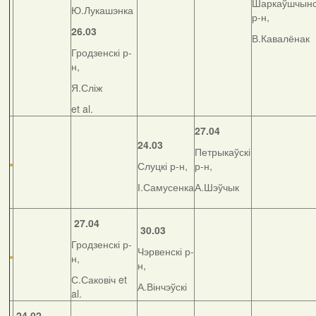
Шаркаўшчынс
Ю.Лукашэнка
р-н,
26.03
В.Кавалёнак
Гродзенскі р-
н,
Я.Сліж
et al.
27.04
24.03
Петрыкаўскі
Слуцкі р-н,
р-н,
І.Самусенка
А.Шэўчык
27.04
30.03
Гродзенскі р-
Чэрвенскі р-
н,
н,
С.Саковіч et
А.Вінчэўскі
al.
24.02