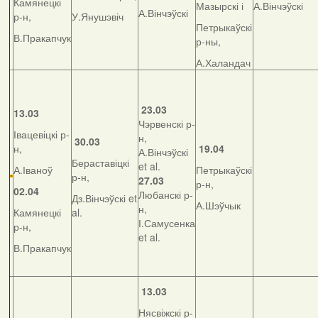
Камянецкі
Мазырскі і
А.Вінчэўскі
А.Вінчэўскі
р-н,
У.Янушэвіч
Петрыкаўскі
В.Пракапчук
р-ны,
А.Халандач
23.03
13.03
Чэрвенскі р-
Івацевіцкі р-
н,
30.03
н,
19.04
А.Вінчэўскі
Бераставіцкі
et al.
А.Іваноў
Петрыкаўскі
р-н,
27.03
р-н,
02.04
Любанскі р-
Дз.Вінчэўскі et
А.Шэўчык
н,
Камянецкі
al.
І.Самусенка
р-н,
et al.
В.Пракапчук
13.03
Нясвіжскі р-