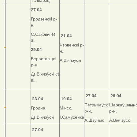
Т.Яварэц
27.04
Гродзенскі р-
н,
С.Саковіч et
21.04
al.
Чэрвенскі р-
29.04
н,
Бераставіцкі
А.Вінчэўскі
р-н,
Дз.Вінчэўскі et
al.
27.04
26.04
23.04
19.04
Петрыкаўскі
Шаркаўшчынс
Гродна,
Мінск,
р-н,
р-н,
Дз.Вінчэўскі
І.Самусенка
А.Шэўчык
А.Вінчэўскі
27.04