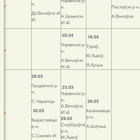
Чэрвенскі р-
н,
н,
Пастаўскі р-н,
Дз.Вінчэўскі et
А.Храмогін
А.Вінчэўскі
al.
et al.
05.04
18.04
Чэрвенскі р-
Тураў,
н,
М.Львоў,
А.Вінчэўскі
Я.Лучык
et al.
29.03
Гродзенскі р-
23.03
н,
Чэрвенскі р-
н,
С.Чарапіца
29.03
А.Вінчэўскі
30.03
Калінкавіцкі
et al.
р-н,
29.03
Бераставіцкі
Стаўбцоўскі
р-н,
А.Шэўчык
р-н,
С.Саковіч et
М.Львоў