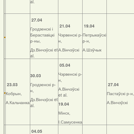
al.
27.04
21.04
19.04
Гродзенскі і
Бераставіцкі
Чэрвенскі р-
Петрыкаўскі
р-ны,
н,
р-н,
Дз.Вінчэўскі et
А.Вінчэўскі
А.Шэўчык
al.
05.04
Чэрвенскі р-
30.03
н,
23.03
Гродзенскі р-
27.04
А.Вінчэўскі
н,
Кобрын,
Пастаўскі р-н,
et al.
Дз.Вінчэўскі et
А.Кальчанка
А.Вінчэўскі
19.04
al.
Мінск,
І.Самусенка
04.05