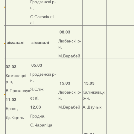
Гродзенскі р-
н,
С.Саковіч et
al.
08.03
Любанскі р-
зімавалі
зімавалі
н,
М.Верабей
05.03
02.03
Гродзенскі р-
Камянецкі
н,
р-н,
15.03
15.03
Я.Сліж
В.Пракапчук
Любанскі р-
Калінкавіцкі
et al.
н,
р-н,
11.03
12.03
М.Верабей
А.Шэўчык
Брэст,
Гродна,
Дз.Кіцель
С.Чарапіца