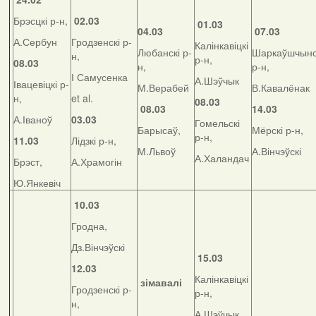
Брэсцкі р-н,
02.03
01.03
04.03
07.03
А.Сербун
Гродзенскі р-
Калінкавіцкі
Любанскі р-
Шаркаўшчынс
н,
р-н,
08.03
н,
р-н,
І Самусенка
А.Шэўчык
Івацевіцкі р-
М.Верабей
В.Кавалёнак
н,
et al.
08.03
08.03
14.03
А.Іваноў
03.03
Гомельскі
Барысаў,
Мёрскі р-н,
р-н,
11.03
Лідзкі р-н,
М.Львоў
А.Вінчэўскі
А.Халандач
Брэст,
А.Храмогін
Ю.Янкевіч
10.03
Гродна,
Дз.Вінчэўскі
15.03
12.03
Калінкавіцкі
зімавалі
Гродзенскі р-
р-н,
н,
А.Шэўчык