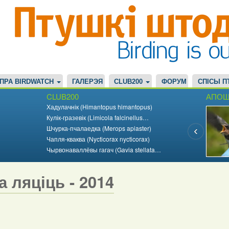
ПРА BIRDWATCH
ГАЛЕРЭЯ
CLUB200
ФОРУМ
СПІСЫ П
CLUB200
АПОШ
Хадулачнік (Himantopus himantopus)
Кулік-гразевік (Limicola falcinellus…
Шчурка-пчалаедка (Merops apiaster)
Чапля-кваква (Nycticorax nycticorax)
Чырвонаваллёвы гагач (Gavia stellata…
а ляціць - 2014