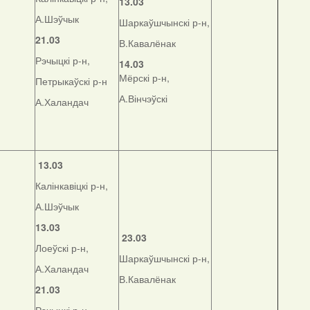
13.03
А.Шэўчык
Шаркаўшчынскі р-н,
21.03
В.Кавалёнак
Рэчыцкі р-н,
14.03
Мёрскі р-н,
Петрыкаўскі р-н
А.Вінчэўскі
А.Халандач
13.03
Калінкавіцкі р-н,
А.Шэўчык
13.03
23.03
Лоеўскі р-н,
Шаркаўшчынскі р-н,
А.Халандач
В.Кавалёнак
21.03