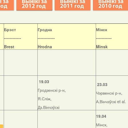
Б
рэст
Гродна
Мінск
------------
------------
-----------
Brest
Hrodna
Minsk
19.03
23.03
Гродзенскі р-н,
Чэрвенскі р-н,
Я.Сліж,
А.Вінчэўскі et al.
Дз.Вінчэўскі
19.04
Мінск,