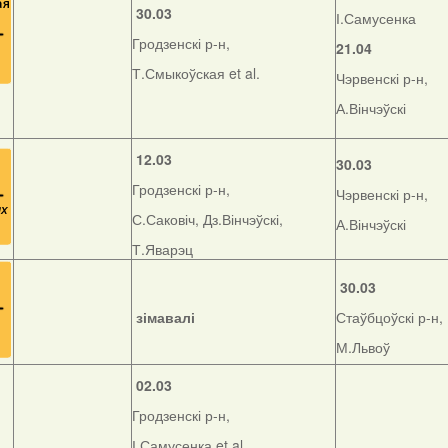
30.03
І.Самусенка
Гродзенскі р-н,
21.04
Т.Смыкоўская et al.
Чэрвенскі р-н,
А.Вінчэўскі
12.03
30.03
Гродзенскі р-н,
Чэрвенскі р-н,
С.Саковіч, Дз.Вінчэўскі,
А.Вінчэўскі
Т.Яварэц
30.03
зімавалі
Стаўбцоўскі р-н,
М.Львоў
02.03
Гродзенскі р-н,
І.Самусенка et al.