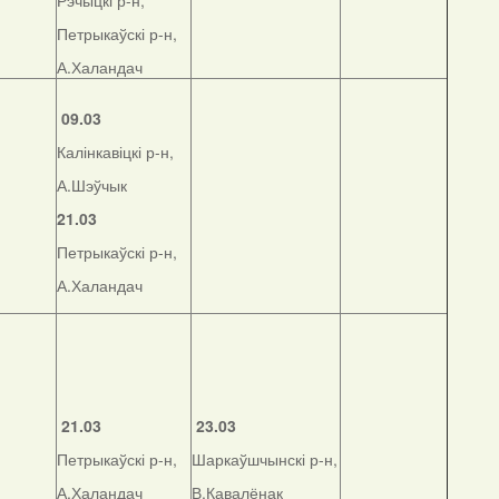
Рэчыцкі р-н,
Петрыкаўскі р-н,
А.Халандач
09.03
Калінкавіцкі р-н,
А.Шэўчык
21.03
Петрыкаўскі р-н,
А.Халандач
21.03
23.03
Петрыкаўскі р-н,
Шаркаўшчынскі р-н,
А.Халандач
В.Кавалёнак