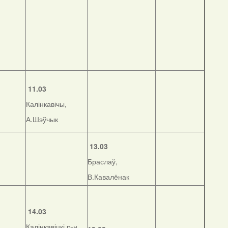
11.03
Калінкавічы,
А.Шэўчык
13.03
Браслаў,
В.Кавалёнак
14.03
Калінкавіцкі р-н,