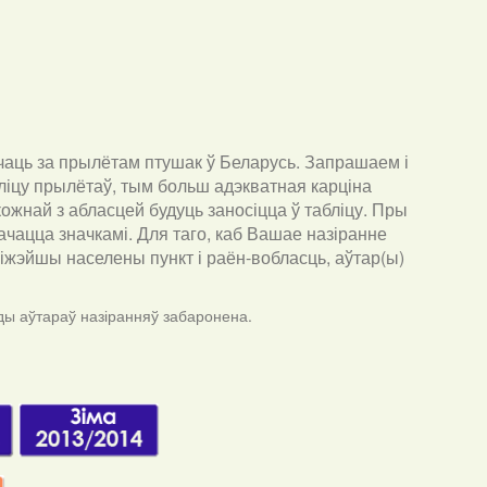
чаць за прылётам птушак ў Беларусь. Запрашаем і
ліцу прылётаў, тым больш адэкватная карціна
ожнай з абласцей будуць заносіцца ў табліцу. Пры
ачацца значкамі. Для таго, каб Вашае назіранне
бліжэйшы населены пункт і раён-вобласць, аўтар(ы)
ды аўтараў назіранняў забаронена.