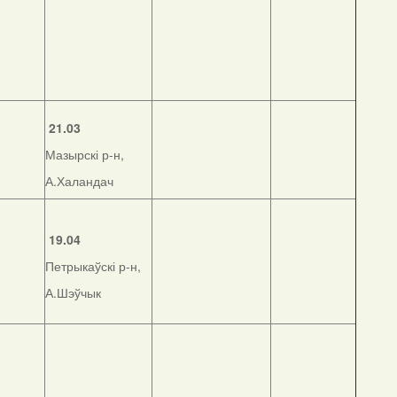
21.03
Мазырскі р-н,
А.Халандач
19.04
Петрыкаўскі р-н,
А.Шэўчык