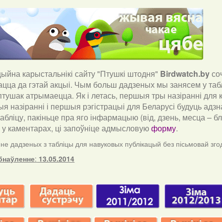
йна карыстальнікі сайту "Птушкі штодня"
Birdwatch
.
by
со
ацца да гэтай акцыі. Чым больш дадзеных мы занясем у таб
тушак атрымаецца. Як і летась, першыя тры назіранні для к
я назіранні і першыя рэгістрацыі для Беларусі будуць адзн
табліцу, пакіньце пра яго інфармацыю (від, дзень, месца – 
) у каментарах, ці запоўніце адмысловую
форму
.
е дадзеных з табліцы для навуковых публікацый без пісьмовай зго
бнаўленне
:
13.05.2014