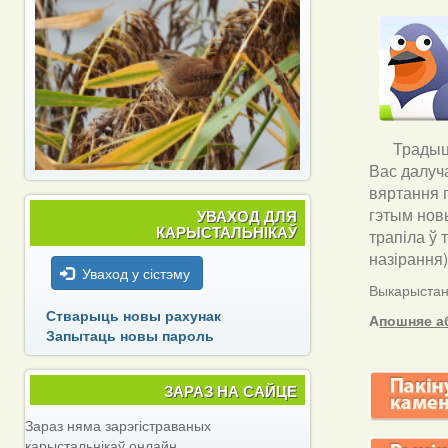
Традыцы
Вас далуч
вяртання п
гэтым новы
УВАХОД ДЛЯ
КАРЫСТАЛЬНІКАЎ
трапіла ў 
назірання
Уваход у сістэму
Выкарыстанн
Стварыць новы рахунак
А
пошняе а
Запытаць новы пароль
ЗАРАЗ НА САЙЦЕ
Зараз няма зарэгістраваных
карыстальнікаў онлайн.