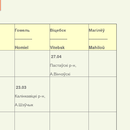
Гомель
Віцебск
Магілёў
------------
------------
-------------
Homiel
Vitebsk
Mahiloŭ
27.04
Пастаўскі р-н,
А.Вінчэўскі
23.03
Калінкавіцкі р-н,
А.Шэўчык