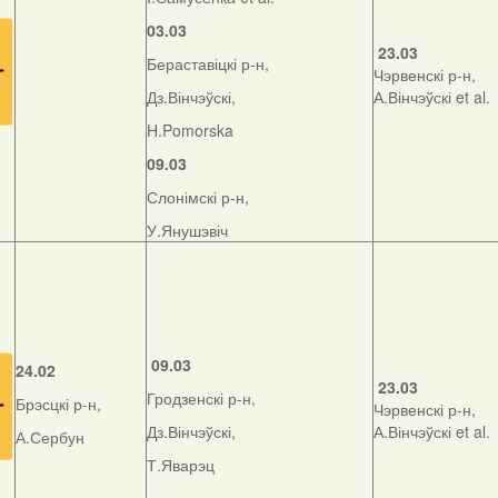
03.03
23.03
Бераставіцкі р-н,
Чэрвенскі р-н,
Дз.Вінчэўскі,
А.Вінчэўскі et al.
H.Pomorska
09.03
Слонімскі р-н,
У.Янушэвіч
09.03
24.02
23.03
Гродзенскі р-н,
Брэсцкі р-н,
Чэрвенскі р-н,
Дз.Вінчэўскі,
А.Вінчэўскі et al.
А.Сербун
Т.Яварэц