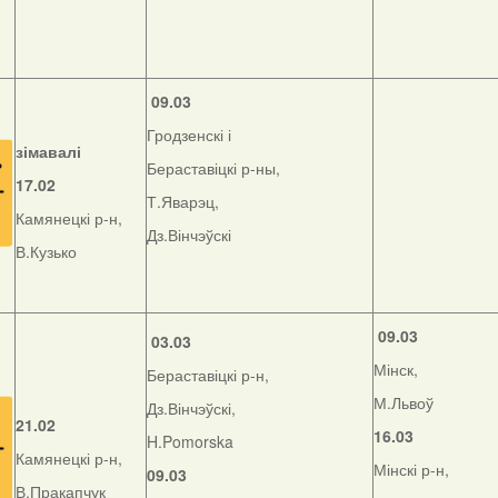
09.03
Гродзенскі і
зімавалі
Бераставіцкі р-ны,
17.02
Т.Яварэц,
Камянецкі р-н,
Дз.Вінчэўскі
В.Кузько
09.03
03.03
Мінск,
Бераставіцкі р-н,
М.Львоў
Дз.Вінчэўскі,
21.02
16.03
H.Pomorska
Камянецкі р-н,
Мінскі р-н,
09.03
В.Пракапчук