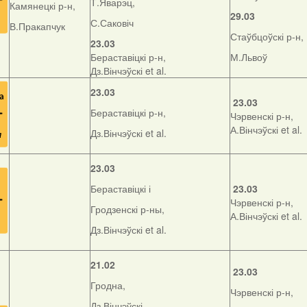
Т.Яварэц,
Камянецкі р-н,
29.03
С.Саковіч
В.Пракапчук
Стаўбцоўскі р-н,
23.03
Бераставіцкі р-н,
М.Львоў
Дз.Вінчэўскі et al.
23.03
23.03
Бераставіцкі р-н,
Чэрвенскі р-н,
А.Вінчэўскі et al.
Дз.Вінчэўскі et al.
23.03
Бераставіцкі і
23.03
Чэрвенскі р-н,
Гродзенскі р-ны,
А.Вінчэўскі et al.
Дз.Вінчэўскі et al.
21.02
23.03
Гродна,
Чэрвенскі р-н,
Дз.Вінчэўскі