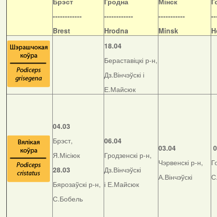
Б
рэст
Гродна
Мінск
Г
------------
------------
-----------
--
Brest
Hrodna
Minsk
H
18.04
Бераставіцкі р-н,
Дз.Вінчэўскі і
Е.Майсюк
04.03
Брэст,
06.04
03.04
0
Я.Місіюк
Гродзенскі р-н,
Чэрвенскі р-н,
Г
28.03
Дз.Вінчэўскі
А.Вінчэўскі
С
Бярозаўскі р-н,
і Е.Майсюк
С.Бобель