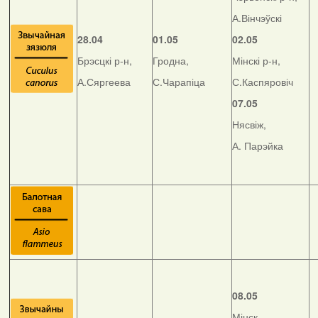
А.Вінчэўскі
28.04
01.05
02.05
Брэсцкі р-н,
Гродна,
Мінскі р-н,
А.Сяргеева
С.Чарапіца
С.Каспяровіч
07.05
Нясвіж,
А. Парэйка
08.05
Мінск,