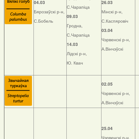
04.03
26.03
С.Чарапіца
Бярозаўскі р-н,
Мінскі р-н,
09.03
С.Бобель
С.Каспяровіч
Гродна,
03.04
С.Чарапіца
Чэрвенскі р-н,
14.03
А.Вінчэўскі
Лідскі р-н,
Ю. Квач
02.05
Чэрвенскі р-н,
А.Вінчэўскі
25.04
Чэрвенскі р-н,