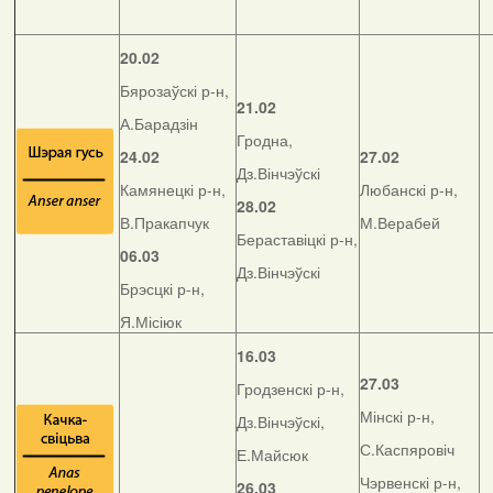
20.02
Бярозаўскі р-н,
21.02
А.Барадзін
Гродна,
24.02
27.02
Дз.Вінчэўскі
Камянецкі р-н,
Любанскі р-н,
28.02
В.Пракапчук
М.Верабей
Бераставіцкі р-н,
06.03
Дз.Вінчэўскі
Брэсцкі р-н,
Я.Місіюк
16.03
27.03
Гродзенскі р-н,
Мінскі р-н,
Дз.Вінчэўскі,
С.Каспяровіч
Е.Майсюк
Чэрвенскі р-н,
26.03