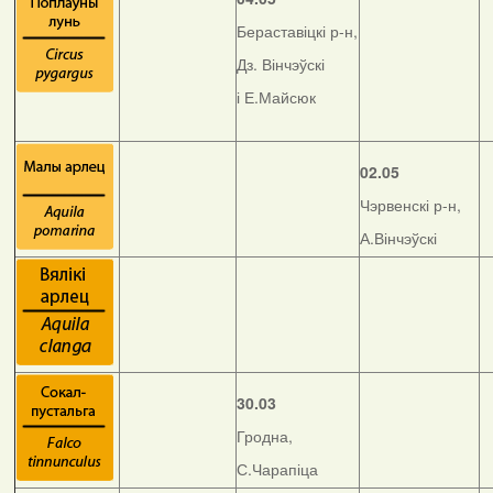
Бераставіцкі р-н,
Дз. Вінчэўскі
і Е.Майсюк
02.05
Чэрвенскі р-н,
А.Вінчэўскі
30.03
Гродна,
С.Чарапіца