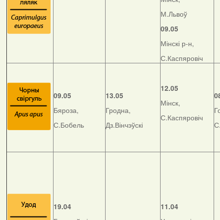
М.Львоў
09.05
Мінскі р-н,
С.Каспяровіч
12.05
09.05
13.05
0
Мінск,
Бяроза,
Гродна,
Г
С.Каспяровіч
С.Бобель
Дз.Вінчэўскі
С
19.04
11.04