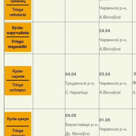
Чэрвенскі р-н,
А.Вінчэўскі
24.04
Чэрвенскі р-н,
А.Вінчэўскі
3
04.04
03.04
Гродзенскі р-н,
Чэрвенскі р-н,
Ж
С.Чарапіца
А.Вінчэўскі
А
04.05
01.05
Бераставіцкі р-н,
Чэрвенскі р-н,
Дз. Вінчэўскі