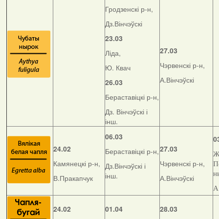
Гродзенскі р-н,
Дз.Вінчэўскі
23.03
27.03
Ліда,
Чэрвенскі р-н,
Ю. Квач
А.Вінчэўскі
26.03
Бераставіцкі р-н,
Дз. Вінчэўскі і
інш.
06.03
0
24.02
27.03
Бераставіцкі р-н,
Ж
Камянецкі р-н,
Чэрвенскі р-н,
П
Дз.Вінчэўскі і
н
інш.
В.Пракапчук
А.Вінчэўскі
А
24.02
01.04
28.03