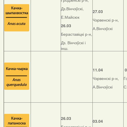
Гродзенскі р-н,
Дз.Вінчэўскі,
27.03
Е.Майсюк
Чэрвенскі р-н,
26.03
А.Вінчэўскі
Бераставіцкі р-н,
Дз. Вінчэўскі і
інш.
11.04
0
Чэрвенскі р-н,
Г
А.Вінчэўскі
С
26.03
03.04
Бераставіцкі р-н,