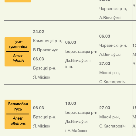
А
Чэрвенскі р-н,
А.Вінчэўскі
24.02
06.03
Камянецкі р-н,
06.03
Чэрвенскі р-н,
1
В.Пракапчук
Бераставіцкі р-н,
А.Вінчэўскі
М
06.03
Дз.Вінчэўскі і
27.03
А
інш.
Брэсцкі р-н,
Мінскі р-н,
Я.Місіюк
С.Каспяровіч
10.03
06.03
27.03
1
Бераставіцкі р-н,
Брэсцкі р-н,
Мінскі р-н,
М
Дз.Вінчэўскі
Я.Місіюк
С.Каспяровіч
А
і Е.Майсюк