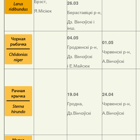
Брэст,
26.03
Я.Місіюк
Бераставіцкі р-н,
Дз. Вінчэўскі і
інш.
04.05
01.05
Гродзенскі р-н,
Чэрвенскі р-н,
Дз. Вінчэўскі
А.Вінчэўскі
і Е.Майсюк
19.04
24.04
Гродна,
Чэрвенскі р-н,
Дз.Вінчэўскі
А.Вінчэўскі