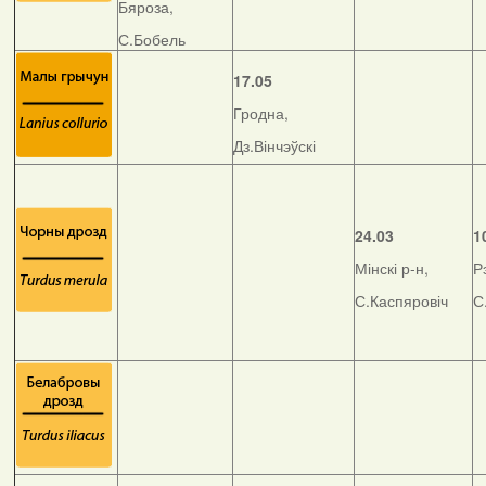
Бяроза,
С.Бобель
17.05
Гродна,
Дз.Вінчэўскі
24.03
1
Мінскі р-н,
Р
С.Каспяровіч
С