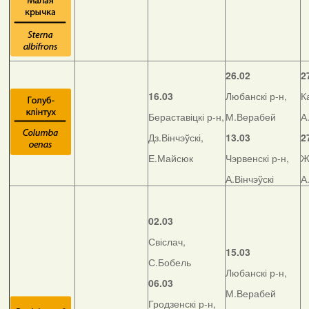
26.02
2
16.03
Любанскі р-н,
К
Бераставіцкі р-н,
М.Верабей
А
Дз.Вінчэўскі,
13.03
2
Е.Майсюк
Чэрвенскі р-н,
Ж
А.Вінчэўскі
А
02.03
Свіслач,
15.03
С.Бобель
Любанскі р-н,
06.03
М.Верабей
Гродзенскі р-н,