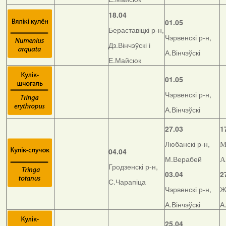
18.04
01.05
Бераставіцкі р-н,
Чэрвенскі р-н,
Дз.Вінчэўскі і
А.Вінчэўскі
Е.Майсюк
01.05
Чэрвенскі р-н,
А.Вінчэўскі
27.03
1
Любанскі р-н,
М
04.04
М.Верабей
А
Гродзенскі р-н,
03.04
2
С.Чарапіца
Чэрвенскі р-н,
Ж
А.Вінчэўскі
А
25.04