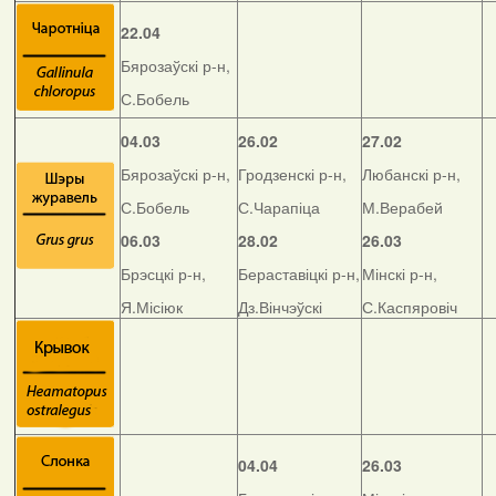
22.04
Бярозаўскі р-н,
С.Бобель
04.03
26.02
27.02
Бярозаўскі р-н,
Гродзенскі р-н,
Любанскі р-н,
С.Бобель
С.Чарапіца
М.Верабей
06.03
28.02
26.03
Брэсцкі р-н,
Бераставіцкі р-н,
Мінскі р-н,
Я.Місіюк
Дз.Вінчэўскі
С.Каспяровіч
04.04
26.03