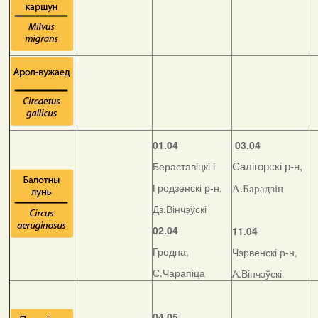
01.04
03.04
Бераставіцкі і
Салігорскі р-н,
Гродзенскі р-н,
А.Барадзін
Дз.Вінчэўскі
02.04
11.04
Гродна,
Чэрвенскі р-н,
С.Чарапіца
А.Вінчэўскі
04.05