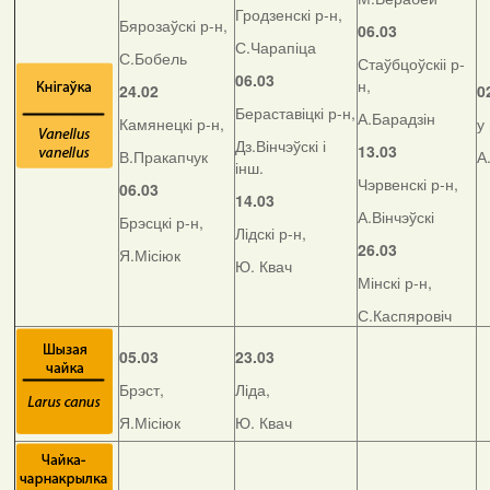
Гродзенскі р-н,
Бярозаўскі р-н,
06.03
С.Чарапіца
С.Бобель
Стаўбцоўскіі р-
06.03
н,
24.02
0
Бераставіцкі р-н,
А.Барадзін
Камянецкі р-н,
у
Дз.Вінчэўскі і
13.03
В.Пракапчук
А
інш.
Чэрвенскі р-н,
06.03
14.03
А.Вінчэўскі
Брэсцкі р-н,
Лідскі р-н,
26.03
Я.Місіюк
Ю. Квач
Мінскі р-н,
С.Каспяровіч
05.03
23.03
Брэст,
Ліда,
Я.Місіюк
Ю. Квач