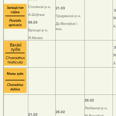
Столінскі р-н,
21.03
3
А.Шэўчык
Гродзенскі р-н,
Ж
06.03
Дз.Вінчэўскі і
А
інш.
Брэсцкі р-н,
Я.Місіюк
3
Ж
А
26.02
Любанскі р-н,
26.02
21.02
М.Верабей