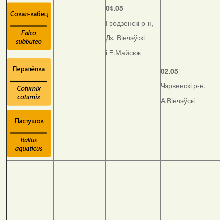
04.05
Гродзенскі р-н,
Дз. Вінчэўскі
і Е.Майсюк
02.05
Чэрвенскі р-н,
А.Вінчэўскі