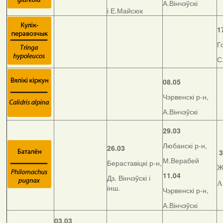
А.Вінчэўскі
і Е.Майсюк
1
Г
С
08.05
Чэрвенскі р-н,
А.Вінчэўскі
29.03
Любанскі р-н,
26.03
3
М.Верабей
Бераставіцкі р-н,
Ж
11.04
Дз. Вінчэўскі і
А
інш.
Чэрвенскі р-н,
А.Вінчэўскі
03.03