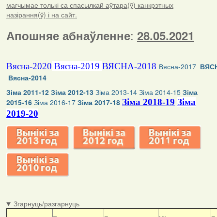
магчымае толькі са спасылкай аўтара(ў) канкрэтных
назірання(ў) і на сайт.
:
Апошняе абнаўленне
28.05.2021
Вясна-2020
Вясна-2019
ВЯСНА-2018
Вясна-2017
ВЯСН
Вясна-2014
Зіма 2011-12
Зіма 2012-13
Зіма 2013-14
Зіма 2014-15
Зіма
Зіма 2018-19
Зіма
2015-16
Зіма 2016-17
Зіма 2017-18
2019-20
Згарнуць/разгарнуць