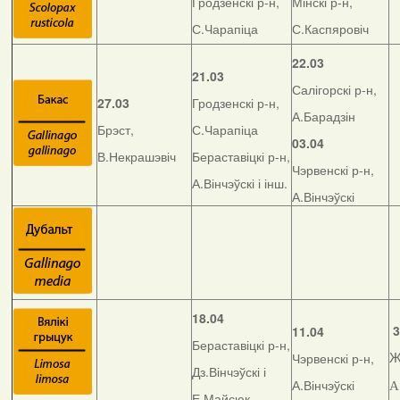
Гродзенскі р-н,
Мінскі р-н,
С.Чарапіца
С.Каспяровіч
22.03
21.03
Салігорскі р-н,
27.03
Гродзенскі р-н,
А.Барадзін
Брэст,
С.Чарапіца
03.04
В.Некрашэвіч
Бераставіцкі р-н,
Чэрвенскі р-н,
А.Вінчэўскі і інш.
А.Вінчэўскі
18.04
3
11.04
Бераставіцкі р-н,
Чэрвенскі р-н,
Ж
Дз.Вінчэўскі і
А.Вінчэўскі
А
Е.Майсюк