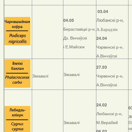
03.04
04.05
Любанскі р-н,
Бераставіцкі р-н,
А.Барадзін
Дз. Вінчэўскі
24.04
і Е.Майсюк
Чэрвенскі р-н,
А.Вінчэўскі
27.03
Зімавалі
Зімавалі
Чэрвенскі р-н,
А.Вінчэўскі
24.02
0
Любанскі р-н,
Ж
Зімавалі
М.Верабей
П
н
06.03