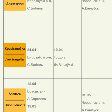
Бярозаўскі р-н,
Чэрвенскі р-н,
С.Бобель
А.Вінчэўскі
24.04
19.04
Бярозаўскі р-н,
Гродна,
С.Бобель
Дз.Вінчэўскі
1
2.05
Брэсцкі р-н,
01.05
А.Сяргеева
Чэрвенскі р-н,
15.05
А.Вінчэўскі