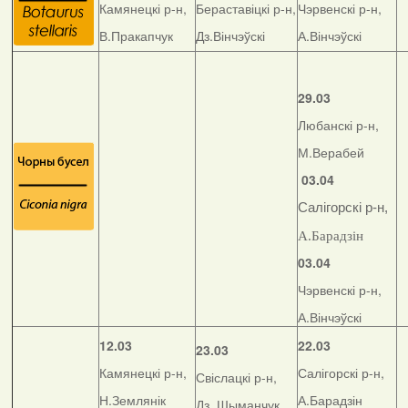
Камянецкі р-н,
Бераставіцкі р-н,
Чэрвенскі р-н,
В.Пракапчук
Дз.Вінчэўскі
А.Вінчэўскі
29.03
Любанскі р-н,
М.Верабей
03.04
Салігорскі р-н,
А.Барадзін
03.04
Чэрвенскі р-н,
А.Вінчэўскі
12.03
22.03
23.03
Камянецкі р-н,
Салігорскі р-н,
Свіслацкі р-н,
Н.Землянік
А.Барадзін
Дз. Шыманчук