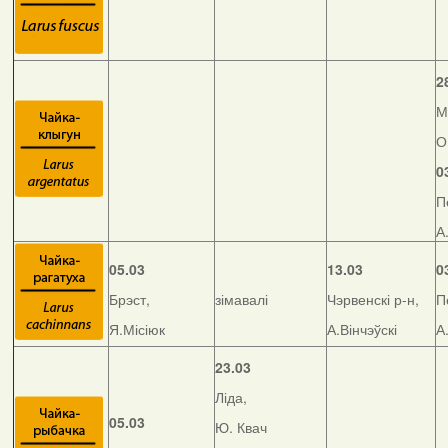
2
М
О
0
П
А
05.03
13.03
0
Брэст,
зімавалі
Чэрвенскі р-н,
П
Я.Місіюк
А.Вінчэўскі
А
23.03
Ліда,
05.03
Ю. Квач