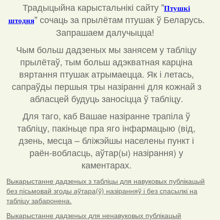
Традыцыйна карыстальнікі сайту "
Птушкі
"
сочаць за прылётам птушак ў Беларусь.
штодня
Запрашаем далучыцца!
Чым больш дадзеных мы занясем у табліцу
прылётаў, тым больш адэкватная карціна
вяртання птушак атрымаецца. Як і летась,
сапраўды першыя тры назіранні для кожнай з
абласцей будуць заносіцца ў табліцу.
Для таго, каб Вашае назіранне трапіла ў
табліцу, пакіньце пра яго інфармацыю (від,
дзень, месца – бліжэйшы населены пункт і
раён-вобласць, аўтар(ы) назірання) у
каментарах
.
Выкарыстанне дадзеных з табліцы для навуковых публікацый
без пісьмовай згоды аўтара(ў) назіранняў і без спасылкі на
табліцу забаронена.
Выкарыстанне дадзеных для ненавуковых публікацый