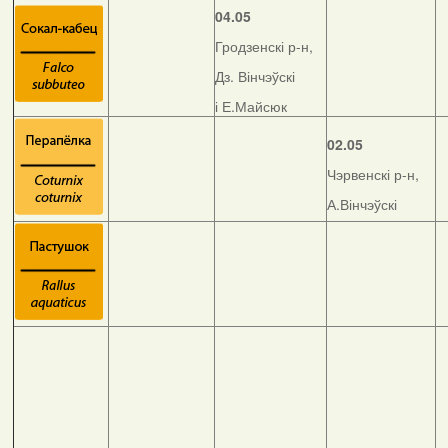
04.05
Гродзенскі р-н,
Дз. Вінчэўскі
і Е.Майсюк
02.05
Чэрвенскі р-н,
А.Вінчэўскі