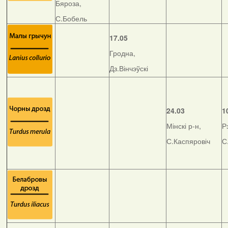
Бяроза,
С.Бобель
17.05
Гродна,
Дз.Вінчэўскі
24.03
1
Мінскі р-н,
Р
С.Каспяровіч
С