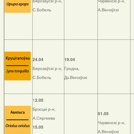
Бярозаўскі р-н,
Чэрвенскі р-н,
С.Бобель
А.Вінчэўскі
24.04
19.04
Бярозаўскі р-н,
Гродна,
С.Бобель
Дз.Вінчэўскі
1
2.05
Брэсцкі р-н,
01.05
А.Сяргеева
Чэрвенскі р-н,
15.05
А.Вінчэўскі