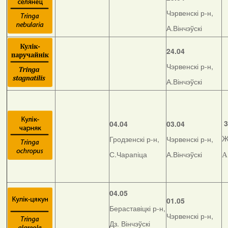
Чэрвенскі р-н,
А.Вінчэўскі
24.04
Чэрвенскі р-н,
А.Вінчэўскі
3
04.04
03.04
Гродзенскі р-н,
Чэрвенскі р-н,
Ж
С.Чарапіца
А.Вінчэўскі
А
04.05
01.05
Бераставіцкі р-н,
Чэрвенскі р-н,
Дз. Вінчэўскі