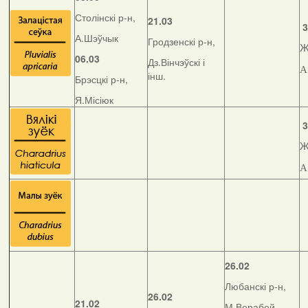
Столінскі р-н,
21.03
3
А.Шэўчык
Гродзенскі р-н,
Ж
06.03
Дз.Вінчэўскі і
А
інш.
Брэсцкі р-н,
Я.Місіюк
3
Ж
А
26.02
Любанскі р-н,
26.02
21.02
М.Верабей