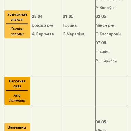
А.Вінчэўскі
28.04
01.05
02.05
Брэсцкі р-н,
Гродна,
Мінскі р-н,
А.Сяргеева
С.Чарапіца
С.Каспяровіч
07.05
Нясвіж,
А. Парэйка
08.05
Мінск,