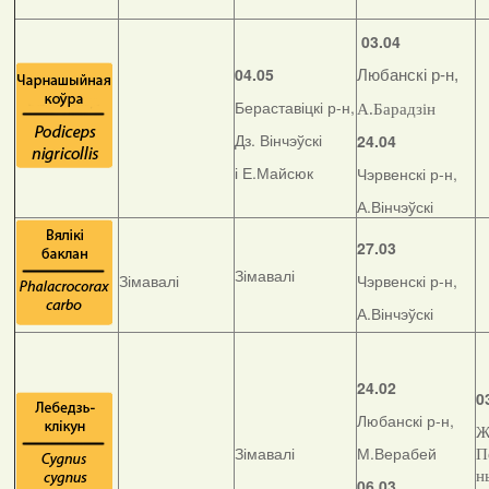
03.04
04.05
Любанскі р-н,
Бераставіцкі р-н,
А.Барадзін
Дз. Вінчэўскі
24.04
і Е.Майсюк
Чэрвенскі р-н,
А.Вінчэўскі
27.03
Зімавалі
Зімавалі
Чэрвенскі р-н,
А.Вінчэўскі
24.02
0
Любанскі р-н,
Ж
Зімавалі
М.Верабей
П
н
06.03