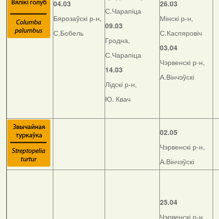
04.03
26.03
С.Чарапіца
Бярозаўскі р-н,
Мінскі р-н,
09.03
С.Бобель
С.Каспяровіч
Гродна,
03.04
С.Чарапіца
Чэрвенскі р-н,
14.03
А.Вінчэўскі
Лідскі р-н,
Ю. Квач
02.05
Чэрвенскі р-н,
А.Вінчэўскі
25.04
Чэрвенскі р-н,