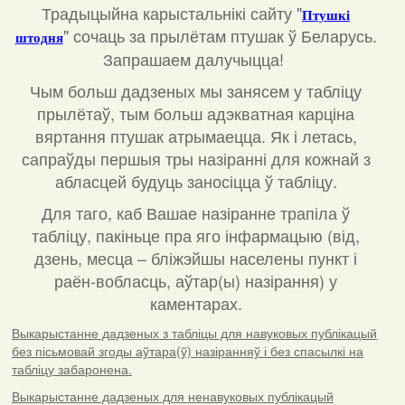
Традыцыйна карыстальнікі сайту "
Птушкі
"
сочаць за прылётам птушак ў Беларусь.
штодня
Запрашаем далучыцца!
Чым больш дадзеных мы занясем у табліцу
прылётаў, тым больш адэкватная карціна
вяртання птушак атрымаецца. Як і летась,
сапраўды першыя тры назіранні для кожнай з
абласцей будуць заносіцца ў табліцу.
Для таго, каб Вашае назіранне трапіла ў
табліцу, пакіньце пра яго інфармацыю (від,
дзень, месца – бліжэйшы населены пункт і
раён-вобласць, аўтар(ы) назірання) у
каментарах
.
Выкарыстанне дадзеных з табліцы для навуковых публікацый
без пісьмовай згоды аўтара(ў) назіранняў і без спасылкі на
табліцу забаронена.
Выкарыстанне дадзеных для ненавуковых публікацый