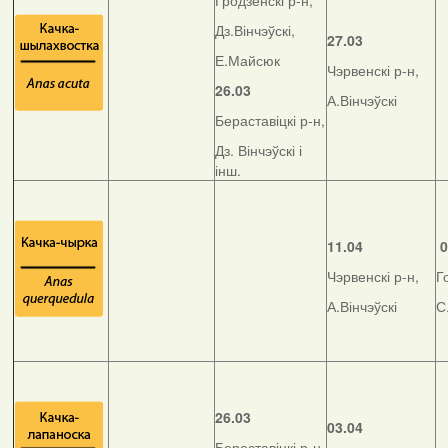
Гродзенскі р-н,
Дз.Вінчэўскі,
27.03
Е.Майсюк
Чэрвенскі р-н,
26.03
А.Вінчэўскі
Бераставіцкі р-н,
Дз. Вінчэўскі і
інш.
11.04
0
Чэрвенскі р-н,
Г
А.Вінчэўскі
С
26.03
03.04
Бераставіцкі р-н,