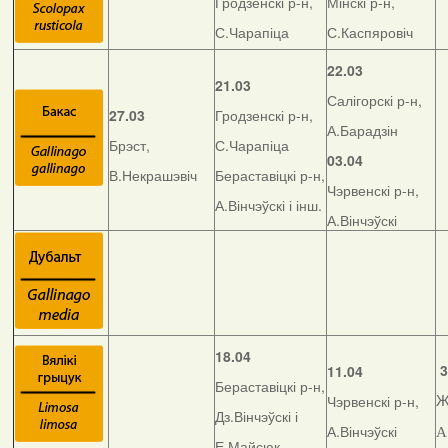
Гродзенскі р-н,
Мінскі р-н,
С.Чарапіца
С.Каспяровіч
22.03
21.03
Салігорскі р-н,
27.03
Гродзенскі р-н,
А.Барадзін
Брэст,
С.Чарапіца
03.04
В.Некрашэвіч
Бераставіцкі р-н,
Чэрвенскі р-н,
А.Вінчэўскі і інш.
А.Вінчэўскі
18.04
3
11.04
Бераставіцкі р-н,
Чэрвенскі р-н,
Ж
Дз.Вінчэўскі і
А.Вінчэўскі
А
Е.Майсюк