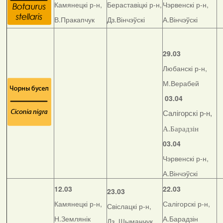
Камянецкі р-н,
Бераставіцкі р-н,
Чэрвенскі р-н,
В.Пракапчук
Дз.Вінчэўскі
А.Вінчэўскі
29.03
Любанскі р-н,
М.Верабей
03.04
Салігорскі р-н,
А.Барадзін
03.04
Чэрвенскі р-н,
А.Вінчэўскі
12.03
22.03
23.03
Камянецкі р-н,
Салігорскі р-н,
Свіслацкі р-н,
Н.Землянік
А.Барадзін
Дз. Шыманчук