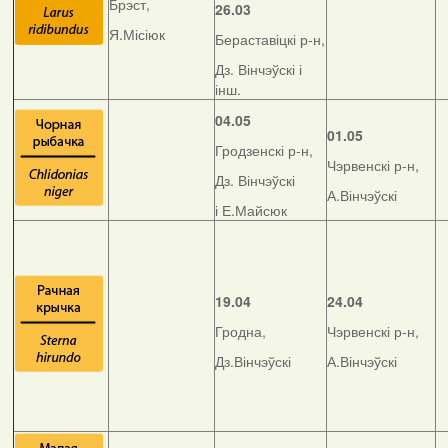
Брэст,
26.03
Я.Місіюк
Бераставіцкі р-н,
Дз. Вінчэўскі і
інш.
04.05
01.05
Гродзенскі р-н,
Чэрвенскі р-н,
Дз. Вінчэўскі
А.Вінчэўскі
і Е.Майсюк
19.04
24.04
Гродна,
Чэрвенскі р-н,
Дз.Вінчэўскі
А.Вінчэўскі