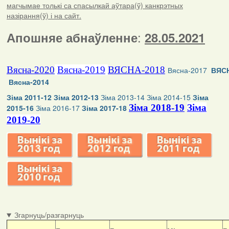
магчымае толькі са спасылкай аўтара(ў) канкрэтных
назірання(ў) і на сайт.
:
Апошняе абнаўленне
28.05.2021
Вясна-2020
Вясна-2019
ВЯСНА-2018
Вясна-2017
ВЯСН
Вясна-2014
Зіма 2011-12
Зіма 2012-13
Зіма 2013-14
Зіма 2014-15
Зіма
Зіма 2018-19
Зіма
2015-16
Зіма 2016-17
Зіма 2017-18
2019-20
Згарнуць/разгарнуць