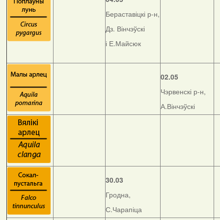
Бераставіцкі р-н,
Дз. Вінчэўскі
і Е.Майсюк
02.05
Чэрвенскі р-н,
А.Вінчэўскі
30.03
Гродна,
С.Чарапіца