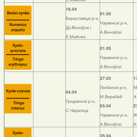
18.04
01.05
Бераставіцкі р-н,
Чэрвенскі р-н,
Дз.Вінчэўскі і
А.Вінчэўскі
Е.Майсюк
01.05
Чэрвенскі р-н,
А.Вінчэўскі
27.03
1
Любанскі р-н,
М
04.04
М.Верабей
А
Гродзенскі р-н,
03.04
2
С.Чарапіца
Чэрвенскі р-н,
Ж
А.Вінчэўскі
А
25.04