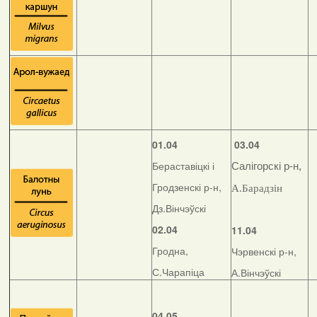
01.04
03.04
Бераставіцкі і
Салігорскі р-н,
Гродзенскі р-н,
А.Барадзін
Дз.Вінчэўскі
02.04
11.04
Гродна,
Чэрвенскі р-н,
С.Чарапіца
А.Вінчэўскі
04.05