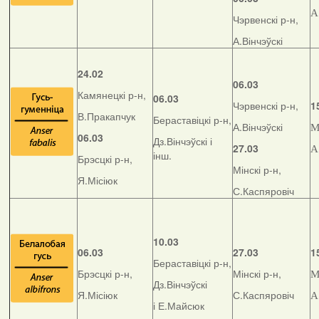
А
Чэрвенскі р-н,
А.Вінчэўскі
24.02
06.03
Камянецкі р-н,
06.03
Чэрвенскі р-н,
1
В.Пракапчук
Бераставіцкі р-н,
А.Вінчэўскі
М
06.03
Дз.Вінчэўскі і
27.03
А
інш.
Брэсцкі р-н,
Мінскі р-н,
Я.Місіюк
С.Каспяровіч
10.03
06.03
27.03
1
Бераставіцкі р-н,
Брэсцкі р-н,
Мінскі р-н,
М
Дз.Вінчэўскі
Я.Місіюк
С.Каспяровіч
А
і Е.Майсюк