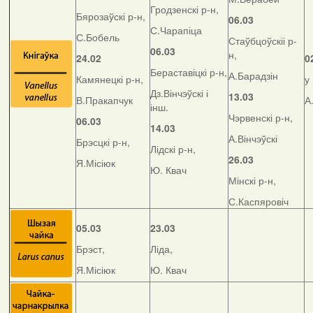
Гродзенскі р-н,
Бярозаўскі р-н,
06.03
С.Чарапіца
С.Бобель
Стаўбцоўскіі р-
06.03
н,
24.02
0
Бераставіцкі р-н,
А.Барадзін
Камянецкі р-н,
у
Дз.Вінчэўскі і
13.03
В.Пракапчук
А
інш.
Чэрвенскі р-н,
06.03
14.03
А.Вінчэўскі
Брэсцкі р-н,
Лідскі р-н,
26.03
Я.Місіюк
Ю. Квач
Мінскі р-н,
С.Каспяровіч
05.03
23.03
Брэст,
Ліда,
Я.Місіюк
Ю. Квач