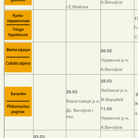
А.Вінчэўскі
і Е.Майсюк
1
Г
С
08.05
Чэрвенскі р-н,
А.Вінчэўскі
29.03
Любанскі р-н,
26.03
3
М.Верабей
Бераставіцкі р-н,
Ж
11.04
Дз. Вінчэўскі і
А
інш.
Чэрвенскі р-н,
А.Вінчэўскі
03.03