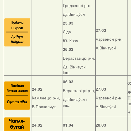
Гродзенскі р-н,
Дз.Вінчэўскі
23.03
27.03
Ліда,
Чэрвенскі р-н,
Ю. Квач
А.Вінчэўскі
26.03
Бераставіцкі р-н,
Дз. Вінчэўскі і
інш.
06.03
0
24.02
27.03
Бераставіцкі р-н,
Ж
Камянецкі р-н,
Чэрвенскі р-н,
П
Дз.Вінчэўскі і
н
інш.
В.Пракапчук
А.Вінчэўскі
А
24.02
01.04
28.03