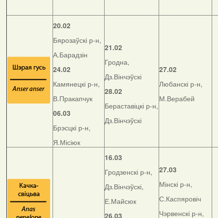
20.02
Бярозаўскі р-н,
21.02
А.Барадзін
Гродна,
24.02
27.02
Дз.Вінчэўскі
Камянецкі р-н,
Любанскі р-н,
28.02
В.Пракапчук
М.Верабей
Бераставіцкі р-н,
06.03
Дз.Вінчэўскі
Брэсцкі р-н,
Я.Місіюк
16.03
27.03
Гродзенскі р-н,
Мінскі р-н,
Дз.Вінчэўскі,
С.Каспяровіч
Е.Майсюк
Чэрвенскі р-н,
26.03