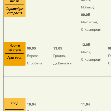
М.Львоў
09.05
Мінскі р-н,
С.Каспяровіч
12.05
09.05
13.05
0
Мінск,
Бяроза,
Гродна,
Г
С.Каспяровіч
С.Бобель
Дз.Вінчэўскі
С
19.04
11.04