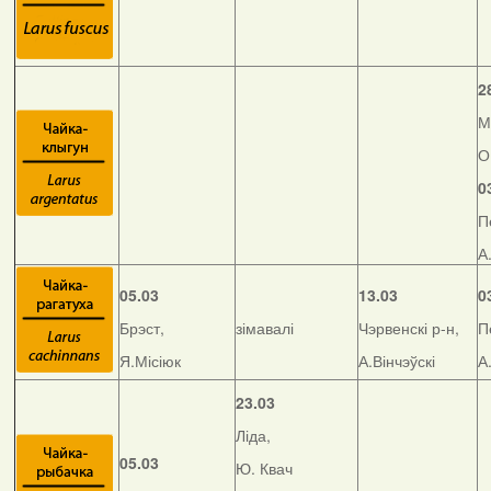
2
М
О
0
П
А
05.03
13.03
0
Брэст,
зімавалі
Чэрвенскі р-н,
П
Я.Місіюк
А.Вінчэўскі
А
23.03
Ліда,
05.03
Ю. Квач