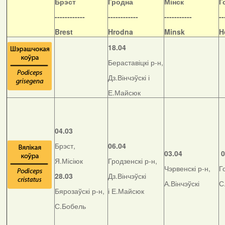
Б
рэст
Гродна
Мінск
Г
------------
------------
-----------
--
Brest
Hrodna
Minsk
H
18.04
Бераставіцкі р-н,
Дз.Вінчэўскі і
Е.Майсюк
04.03
Брэст,
06.04
03.04
0
Я.Місіюк
Гродзенскі р-н,
Чэрвенскі р-н,
Г
28.03
Дз.Вінчэўскі
А.Вінчэўскі
С
Бярозаўскі р-н,
і Е.Майсюк
С.Бобель