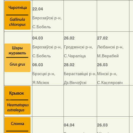
22.04
Бярозаўскі р-н,
С.Бобель
04.03
26.02
27.02
Бярозаўскі р-н,
Гродзенскі р-н,
Любанскі р-н,
С.Бобель
С.Чарапіца
М.Верабей
06.03
28.02
26.03
Брэсцкі р-н,
Бераставіцкі р-н,
Мінскі р-н,
Я.Місіюк
Дз.Вінчэўскі
С.Каспяровіч
04.04
26.03