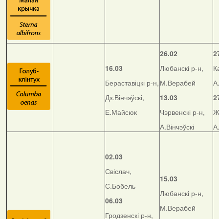
26.02
2
16.03
Любанскі р-н,
К
Бераставіцкі р-н,
М.Верабей
А
Дз.Вінчэўскі,
13.03
2
Е.Майсюк
Чэрвенскі р-н,
Ж
А.Вінчэўскі
А
02.03
Свіслач,
15.03
С.Бобель
Любанскі р-н,
06.03
М.Верабей
Гродзенскі р-н,