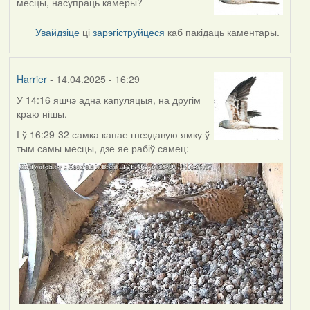
месцы, насупраць камеры?
Увайдзіце
ці
зарэгіструйцеся
каб пакідаць каментары.
Harrier
- 14.04.2025 - 16:29
У 14:16 яшчэ адна капуляцыя, на другім
краю нішы.
І ў 16:29-32 самка капае гнездавую ямку ў
тым самы месцы, дзе яе рабіў самец: