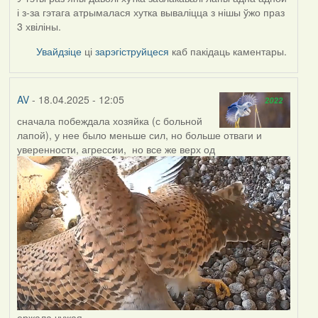
і з-за гэтага атрымалася хутка вываліцца з нішы ўжо праз
3 хвіліны.
Увайдзіце
ці
зарэгіструйцеся
каб пакідаць каментары.
AV
- 18.04.2025 - 12:05
сначала побеждала хозяйка (с больной
лапой), у нее было меньше сил, но больше отваги и
уверенности, агрессии, но все же верх од
ержала чужая.