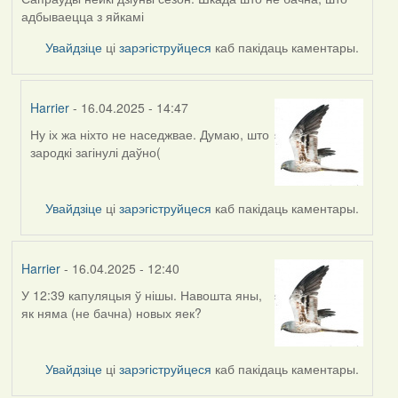
адбываецца з яйкамі
Увайдзіце
ці
зарэгіструйцеся
каб пакідаць каментары.
Harrier
- 16.04.2025 - 14:47
Ну іх жа ніхто не наседжвае. Думаю, што
In
зародкі загінулі даўно(
reply
to
by
Увайдзіце
ці
зарэгіструйцеся
каб пакідаць каментары.
RobinZone
Harrier
- 16.04.2025 - 12:40
У 12:39 капуляцыя ў нішы. Навошта яны,
як няма (не бачна) новых яек?
Увайдзіце
ці
зарэгіструйцеся
каб пакідаць каментары.