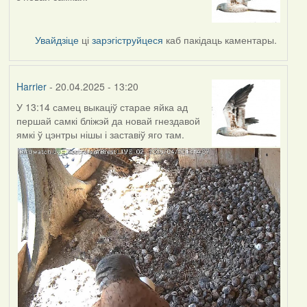
Увайдзіце
ці
зарэгіструйцеся
каб пакідаць каментары.
Harrier
- 20.04.2025 - 13:20
У 13:14 самец выкаціў старае яйка ад
першай самкі бліжэй да новай гнездавой
ямкі ў цэнтры нішы і заставіў яго там.