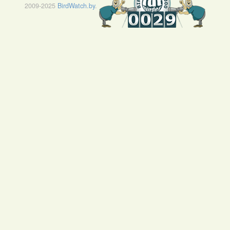
2009-2025
BirdWatch.by
.