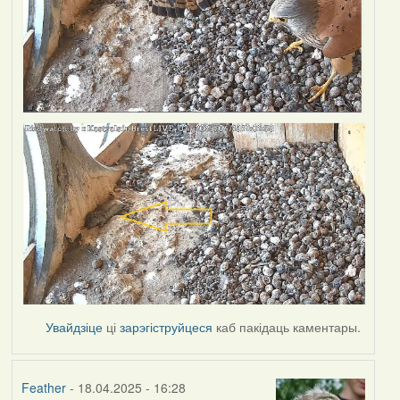
Увайдзіце
ці
зарэгіструйцеся
каб пакідаць каментары.
Feather
- 18.04.2025 - 16:28