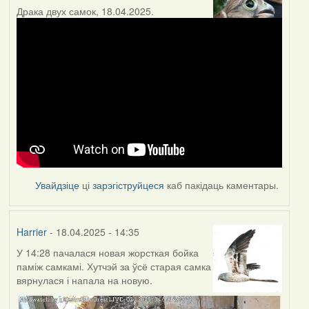
Драка двух самок, 18.04.2025.
Увайдзіце
ці
зарэгіструйцеся
каб пакідаць каментары.
Harrier
- 18.04.2025 - 14:35
У 14:28 пачалася новая жорсткая бойка
паміж самкамі. Хутчэй за ўсё старая самка
вярнулася і напала на новую.