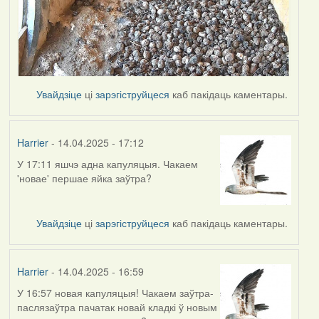
Увайдзіце
ці
зарэгіструйцеся
каб пакідаць каментары.
Harrier
- 14.04.2025 - 17:12
У 17:11 яшчэ адна капуляцыя. Чакаем
'новае' першае яйка заўтра?
Увайдзіце
ці
зарэгіструйцеся
каб пакідаць каментары.
Harrier
- 14.04.2025 - 16:59
У 16:57 новая капуляцыя! Чакаем заўтра-
паслязаўтра пачатак новай кладкі ў новым