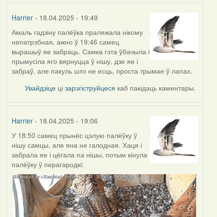
Harrier
- 18.04.2025 - 19:49
Амаль гадзіну палёўка праляжала нікому
непатрэбная, ажно ў 19:46 самец
вырашыў яе забраць. Самка гэта ўбачыла і
прымусіла яго вярнуцца ў нішу, дзе яе і
забраў, але пакуль што не есць, проста трымае ў лапах.
Увайдзіце
ці
зарэгіструйцеся
каб пакідаць каментары.
Harrier
- 18.04.2025 - 19:06
У 18:50 самец прынёс цэлую палёўку ў
нішу самцы, але яна не галодная. Хаця і
забрала яе і цёгала па нішы, потым кінула
палёўку ў перагародкі: