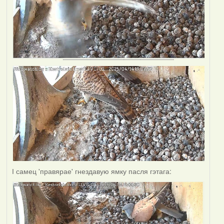
І самец 'правярае' гнездавую ямку пасля гэтага: