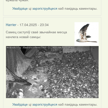
Увайдзіце
ці
зарэгіструйцеся
каб пакідаць каментары.
Harrier
- 17.04.2025 - 23:34
Самец саступіў сваё звычайнае месца
начлега новай самцы:
Увайдзіце
ці
зарэгіструйцеся
каб пакідаць каментары.