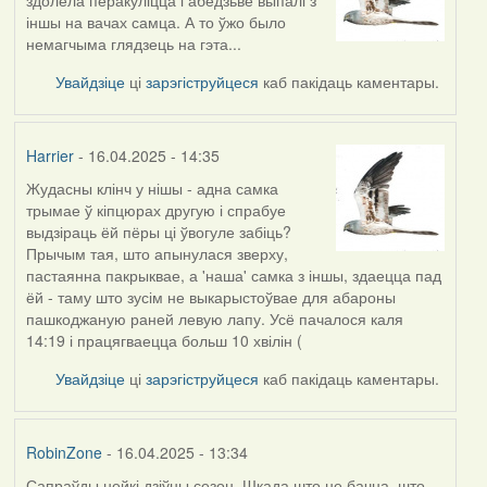
іншы на вачах самца. А то ўжо было
немагчыма глядзець на гэта...
Увайдзіце
ці
зарэгіструйцеся
каб пакідаць каментары.
Harrier
- 16.04.2025 - 14:35
Жудасны клінч у нішы - адна самка
трымае ў кіпцюрах другую і спрабуе
выдзіраць ёй пёры ці ўвогуле забіць?
Прычым тая, што апынулася зверху,
пастаянна пакрыквае, а 'наша' самка з іншы, здаецца пад
ёй - таму што зусім не выкарыстоўвае для абароны
пашкоджаную раней левую лапу. Усё пачалося каля
14:19 і працягваецца больш 10 хвілін (
Увайдзіце
ці
зарэгіструйцеся
каб пакідаць каментары.
RobinZone
- 16.04.2025 - 13:34
Сапраўды нейкі дзіўны сезон. Шкада што не бачна, што