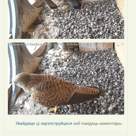
Увайдзіце
ці
зарэгіструйцеся
каб пакідаць каментары.