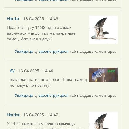
Harrier
- 16.04.2025 - 14:46
Праз хвіліну, у 14:42 адна з самак
вярнулася ў іншу, там жа пакрыквае
самец. Але якая з двух?
Увайдзіце
ці
зарэгіструйцеся
каб пакідаць каментары.
AV
- 16.04.2025 - 14:49
выглядае на то, што новая. Нават самец
In
яе пакуль не прыняў.
reply
to
Увайдзіце
ці
зарэгіструйцеся
каб пакідаць каментары.
by
Harrier
Harrier
- 16.04.2025 - 14:42
У 14:41 самка знізу пачала крычаць,
здолела перакуліцца і абедзьве выпалі з