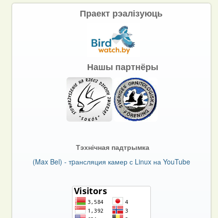
Праект рэалізуюць
Нашы партнёры
Тэхнічная падтрымка
(Max Bel) - тpансляция камер с Linux на YouTube