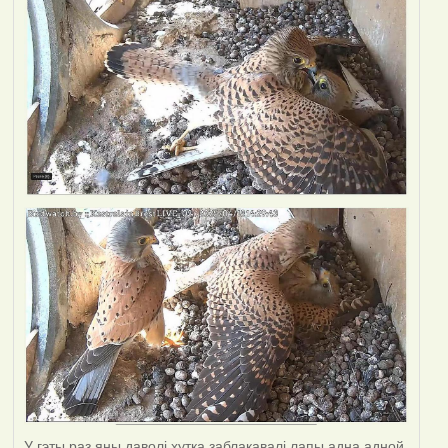
У гэты раз яны даволі хутка заблакавалі лапы адна адной