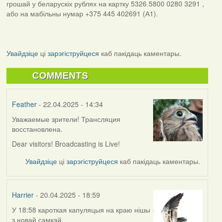
грошай у беларускіх рублях на картку 5326 5800 0280 3291 ,
або на мабільны нумар +375 445 402691 (А1).
Увайдзіце
ці
зарэгіструйцеся
каб пакідаць каментары.
COMMENTS
Feather
- 22.04.2025 - 14:34
Уважаемые зрители! Трансляция
восстановлена.
Dear visitors! Broadcasting is Live!
Увайдзіце
ці
зарэгіструйцеся
каб пакідаць каментары.
Harrier
- 20.04.2025 - 18:59
У 18:58 кароткая капуляцыя на краю нішы
з новай самкай.