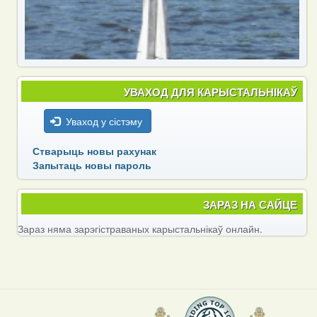
УВАХОД ДЛЯ КАРЫСТАЛЬНІКАЎ
Уваход у сістэму
Стварыць новы рахунак
Запытаць новы пароль
ЗАРАЗ НА САЙЦЕ
Зараз няма зарэгістраваных карыстальнікаў онлайн.