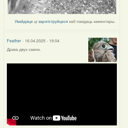
Увайдзіце
ці
зарэгіструйцеся
каб пакідаць каментары.
Feather
- 16.04.2025 - 19:04
Драка двух самок.