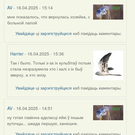
AV
- 16.04.2025 - 15:14
мне показалось, что вернулась хозяйка, с
больной лапой
Увайдзіце
ці
зарэгіструйцеся
каб пакідаць каментары.
Harrier
- 16.04.2025 - 15:36
Так і было. Толькі з-за іх кульбітаў потым
In
стала незразумела хто і калі з іх быў
reply
зверху, а хто знізу.
to
by
Увайдзіце
ці
зарэгіструйцеся
каб пакідаць каментары.
AV
AV
- 16.04.2025 - 14:51
ну гэтая павінна адкласці яйкі ў іншым
куточцы... шкада першую, канешне.
Увайдзіце
ці
зарэгіструйцеся
каб пакідаць каментары.