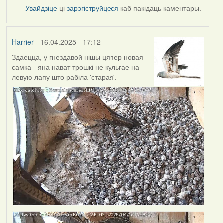
Увайдзіце
ці
зарэгіструйцеся
каб пакідаць каментары.
Harrier
- 16.04.2025 - 17:12
Здаецца, у гнездавой нішы цяпер новая
самка - яна нават трошкі не кульгае на
левую лапу што рабіла 'старая'.