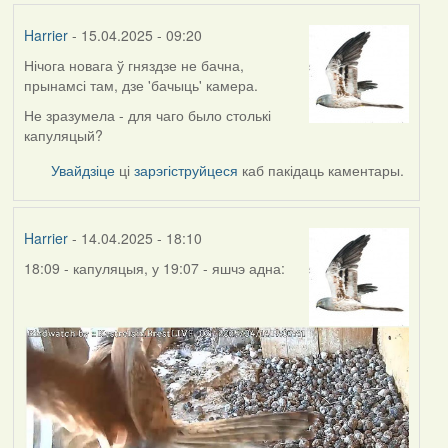
Harrier
- 15.04.2025 - 09:20
Нічога новага ў гняздзе не бачна,
прынамсі там, дзе 'бачыць' камера.
Не зразумела - для чаго было столькі
капуляцый?
Увайдзіце
ці
зарэгіструйцеся
каб пакідаць каментары.
Harrier
- 14.04.2025 - 18:10
18:09 - капуляцыя, у 19:07 - яшчэ адна: