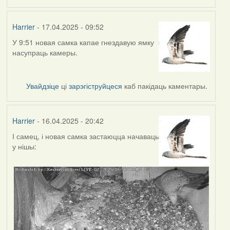
Harrier
- 17.04.2025 - 09:52
У 9:51 новая самка капае гнездавую ямку
насупраць камеры.
Увайдзіце
ці
зарэгіструйцеся
каб пакідаць каментары.
Harrier
- 16.04.2025 - 20:42
І самец, і новая самка застаюцца начаваць
у нішы: