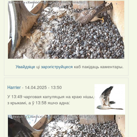
Увайдзіце
ці
зарэгіструйцеся
каб пакідаць каментары.
Harrier
- 14.04.2025 - 13:50
У 13:49 чарговая капуляцыя на краю нішы,
з крыкамі, а ў 13:58 яшчэ адна: