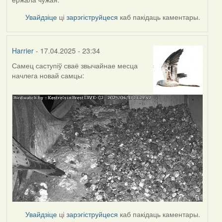
Увайдзіце
ці
зарэгіструйцеся
каб пакідаць каментары.
Harrier
- 17.04.2025 - 23:34
Самец саступіў сваё звычайнае месца
начлега новай самцы:
Увайдзіце
ці
зарэгіструйцеся
каб пакідаць каментары.