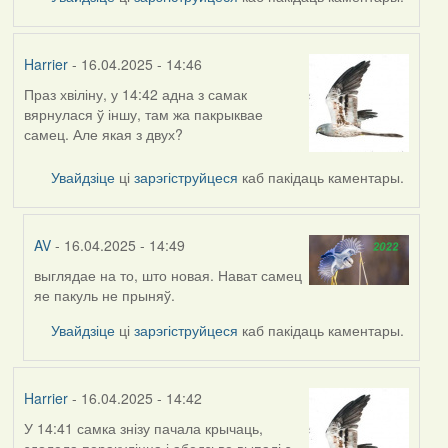
Harrier
- 16.04.2025 - 14:46
Праз хвіліну, у 14:42 адна з самак
вярнулася ў іншу, там жа пакрыквае
самец. Але якая з двух?
Увайдзіце
ці
зарэгіструйцеся
каб пакідаць каментары.
AV
- 16.04.2025 - 14:49
выглядае на то, што новая. Нават самец
In
яе пакуль не прыняў.
reply
to
Увайдзіце
ці
зарэгіструйцеся
каб пакідаць каментары.
by
Harrier
Harrier
- 16.04.2025 - 14:42
У 14:41 самка знізу пачала крычаць,
здолела перакуліцца і абедзьве выпалі з