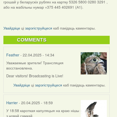
грошай у беларускіх рублях на картку 5326 5800 0280 3291 ,
або на мабільны нумар +375 445 402691 (А1).
Увайдзіце
ці
зарэгіструйцеся
каб пакідаць каментары.
COMMENTS
Feather
- 22.04.2025 - 14:34
Уважаемые зрители! Трансляция
восстановлена.
Dear visitors! Broadcasting is Live!
Увайдзіце
ці
зарэгіструйцеся
каб пакідаць каментары.
Harrier
- 20.04.2025 - 18:59
У 18:58 кароткая капуляцыя на краю нішы
з новай самкай.