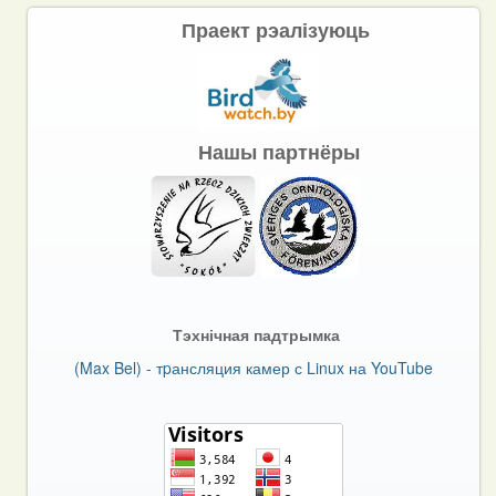
Праект рэалізуюць
Нашы партнёры
Тэхнічная падтрымка
(Max Bel) - тpансляция камер с Linux на YouTube