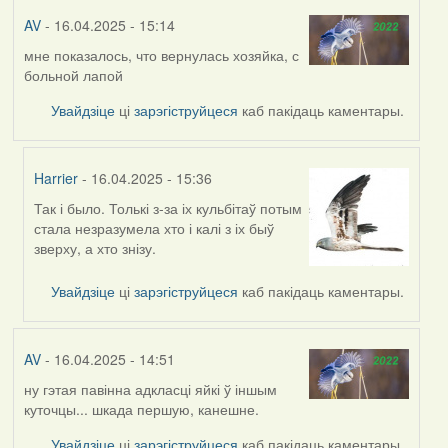
AV
- 16.04.2025 - 15:14
мне показалось, что вернулась хозяйка, с
больной лапой
Увайдзіце
ці
зарэгіструйцеся
каб пакідаць каментары.
Harrier
- 16.04.2025 - 15:36
Так і было. Толькі з-за іх кульбітаў потым
In
стала незразумела хто і калі з іх быў
reply
зверху, а хто знізу.
to
by
Увайдзіце
ці
зарэгіструйцеся
каб пакідаць каментары.
AV
AV
- 16.04.2025 - 14:51
ну гэтая павінна адкласці яйкі ў іншым
куточцы... шкада першую, канешне.
Увайдзіце
ці
зарэгіструйцеся
каб пакідаць каментары.