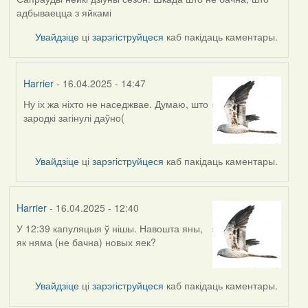
адбываецца з яйкамі
Увайдзіце
ці
зарэгіструйцеся
каб пакідаць каментары.
Harrier
- 16.04.2025 - 14:47
Ну іх жа ніхто не наседжвае. Думаю, што
In
зародкі загінулі даўно(
reply
to
by
Увайдзіце
ці
зарэгіструйцеся
каб пакідаць каментары.
RobinZone
Harrier
- 16.04.2025 - 12:40
У 12:39 капуляцыя ў нішы. Навошта яны,
як няма (не бачна) новых яек?
Увайдзіце
ці
зарэгіструйцеся
каб пакідаць каментары.