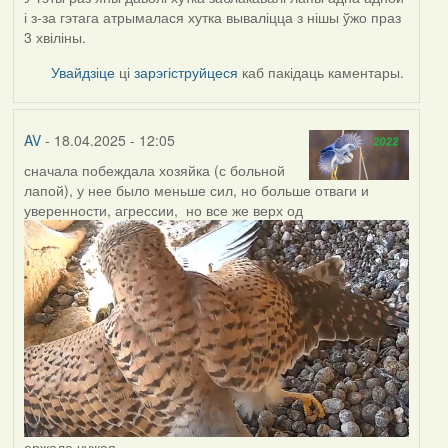
і з-за гэтага атрымалася хутка вываліцца з нішы ўжо праз
3 хвіліны.
Увайдзіце
ці
зарэгіструйцеся
каб пакідаць каментары.
AV
- 18.04.2025 - 12:05
сначала побеждала хозяйка (с больной
лапой), у нее было меньше сил, но больше отваги и
уверенности, агрессии, но все же верх од
ержала чужая.