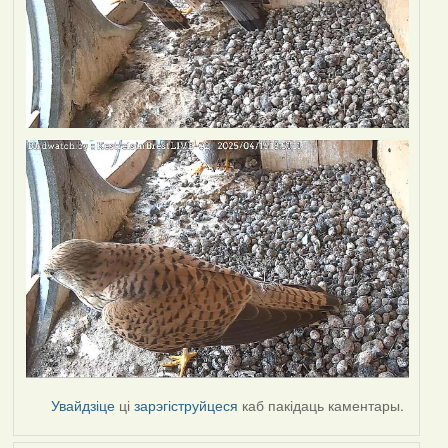
Увайдзіце
ці
зарэгіструйцеся
каб пакідаць каментары.