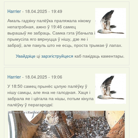
Harrier
- 18.04.2025 - 19:49
Амаль гадзіну палёўка праляжала нікому
непатрэбная, ажно ў 19:46 самец
вырашыў яе забраць. Самка гэта ўбачыла і
прымусіла яго вярнуцца ў нішу, дзе яе і
забраў, але пакуль што не есць, проста трымае ў лапах.
Увайдзіце
ці
зарэгіструйцеся
каб пакідаць каментары.
Harrier
- 18.04.2025 - 19:06
У 18:50 самец прынёс цэлую палёўку ў
нішу самцы, але яна не галодная. Хаця і
забрала яе і цёгала па нішы, потым кінула
палёўку ў перагародкі: