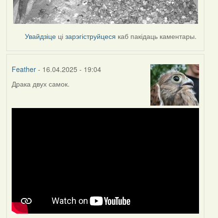
Увайдзіце
ці
зарэгіструйцеся
каб пакідаць каментары.
Feather
- 16.04.2025 - 19:04
Драка двух самок.