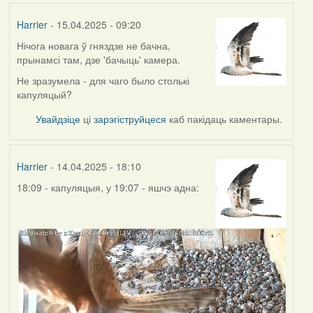
Harrier
- 15.04.2025 - 09:20
Нічога новага ў гняздзе не бачна,
прынамсі там, дзе 'бачыць' камера.
Не зразумела - для чаго было столькі
капуляцый?
Увайдзіце
ці
зарэгіструйцеся
каб пакідаць каментары.
Harrier
- 14.04.2025 - 18:10
18:09 - капуляцыя, у 19:07 - яшчэ адна: