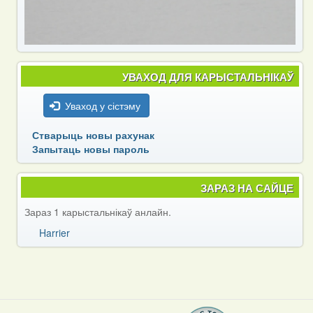
УВАХОД ДЛЯ КАРЫСТАЛЬНІКАЎ
Уваход у сістэму
Стварыць новы рахунак
Запытаць новы пароль
ЗАРАЗ НА САЙЦЕ
Зараз 1 карыстальнікаў анлайн.
Harrier