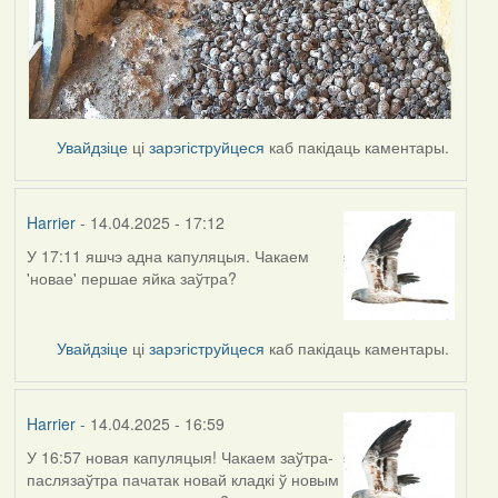
Увайдзіце
ці
зарэгіструйцеся
каб пакідаць каментары.
Harrier
- 14.04.2025 - 17:12
У 17:11 яшчэ адна капуляцыя. Чакаем
'новае' першае яйка заўтра?
Увайдзіце
ці
зарэгіструйцеся
каб пакідаць каментары.
Harrier
- 14.04.2025 - 16:59
У 16:57 новая капуляцыя! Чакаем заўтра-
паслязаўтра пачатак новай кладкі ў новым