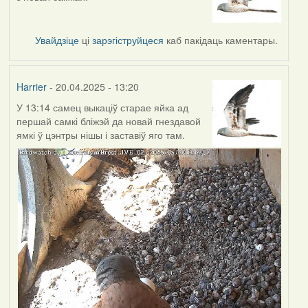
Увайдзіце
ці
зарэгіструйцеся
каб пакідаць каментары.
Harrier
- 20.04.2025 - 13:20
У 13:14 самец выкаціў старае яйка ад
першай самкі бліжэй да новай гнездавой
ямкі ў цэнтры нішы і заставіў яго там.