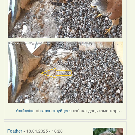
Увайдзіце
ці
зарэгіструйцеся
каб пакідаць каментары.
Feather
- 18.04.2025 - 16:28