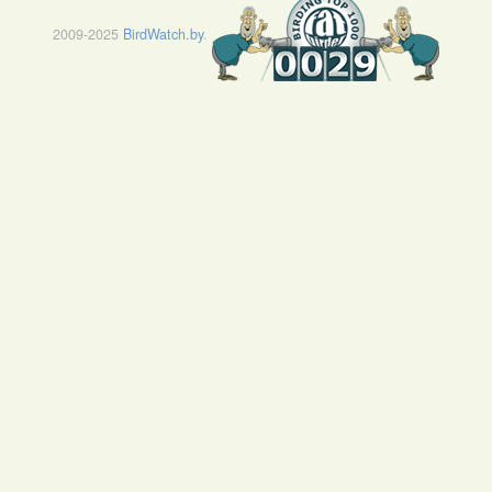
2009-2025
BirdWatch.by
.