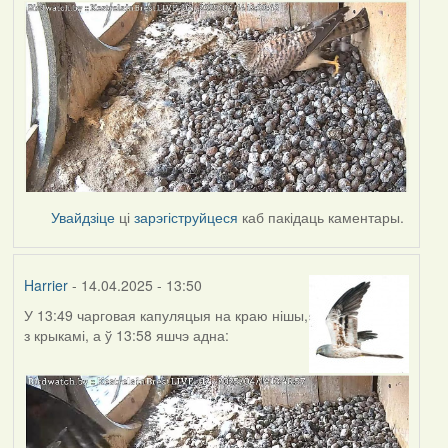
Увайдзіце
ці
зарэгіструйцеся
каб пакідаць каментары.
Harrier
- 14.04.2025 - 13:50
У 13:49 чарговая капуляцыя на краю нішы,
з крыкамі, а ў 13:58 яшчэ адна: