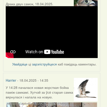
Драка двух самок, 18.04.2025.
Увайдзіце
ці
зарэгіструйцеся
каб пакідаць каментары.
Harrier
- 18.04.2025 - 14:35
У 14:28 пачалася новая жорсткая бойка
паміж самкамі. Хутчэй за ўсё старая самка
вярнулася і напала на новую.