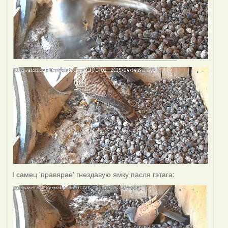
І самец 'правярае' гнездавую ямку пасля гэтага: