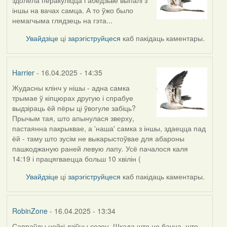
іншы на вачах самца. А то ўжо было
немагчыма глядзець на гэта...
Увайдзіце
ці
зарэгіструйцеся
каб пакідаць каментары.
Harrier
- 16.04.2025 - 14:35
Жудасны клінч у нішы - адна самка
трымае ў кіпцюрах другую і спрабуе
выдзіраць ёй пёры ці ўвогуле забіць?
Прычым тая, што апынулася зверху,
пастаянна пакрыквае, а 'наша' самка з іншы, здаецца пад
ёй - таму што зусім не выкарыстоўвае для абароны
пашкоджаную раней левую лапу. Усё пачалося каля
14:19 і працягваецца больш 10 хвілін (
Увайдзіце
ці
зарэгіструйцеся
каб пакідаць каментары.
RobinZone
- 16.04.2025 - 13:34
Сапраўды нейкі дзіўны сезон. Шкада што не бачна, што