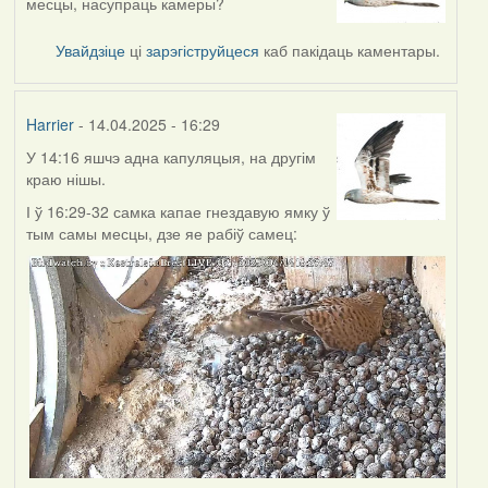
месцы, насупраць камеры?
Увайдзіце
ці
зарэгіструйцеся
каб пакідаць каментары.
Harrier
- 14.04.2025 - 16:29
У 14:16 яшчэ адна капуляцыя, на другім
краю нішы.
І ў 16:29-32 самка капае гнездавую ямку ў
тым самы месцы, дзе яе рабіў самец: