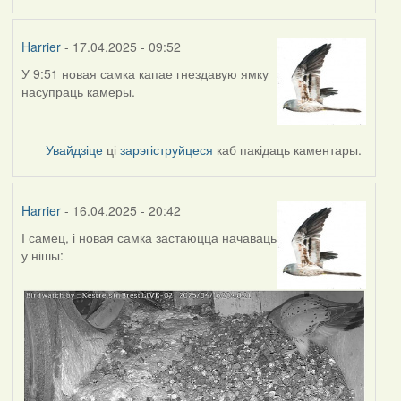
Harrier
- 17.04.2025 - 09:52
У 9:51 новая самка капае гнездавую ямку
насупраць камеры.
Увайдзіце
ці
зарэгіструйцеся
каб пакідаць каментары.
Harrier
- 16.04.2025 - 20:42
І самец, і новая самка застаюцца начаваць
у нішы: