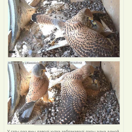
У гэты раз яны даволі хутка заблакавалі лапы адна адной