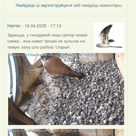
Увайдзіце
ці
зарэгіструйцеся
каб пакідаць каментары.
Harrier
- 16.04.2025 - 17:12
Здаецца, у гнездавой нішы цяпер новая
самка - яна нават трошкі не кульгае на
левую лапу што рабіла 'старая'.