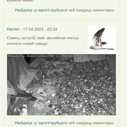
Увайдзіце
ці
зарэгіструйцеся
каб пакідаць каментары.
Harrier
- 17.04.2025 - 23:34
Самец саступіў сваё звычайнае месца
начлега новай самцы:
Увайдзіце
ці
зарэгіструйцеся
каб пакідаць каментары.