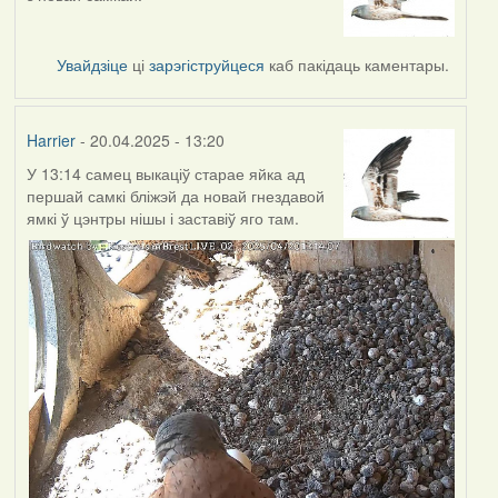
Увайдзіце
ці
зарэгіструйцеся
каб пакідаць каментары.
Harrier
- 20.04.2025 - 13:20
У 13:14 самец выкаціў старае яйка ад
першай самкі бліжэй да новай гнездавой
ямкі ў цэнтры нішы і заставіў яго там.