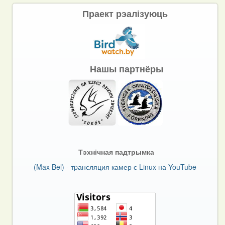
Праект рэалізуюць
Нашы партнёры
Тэхнічная падтрымка
(Max Bel) - тpансляция камер с Linux на YouTube