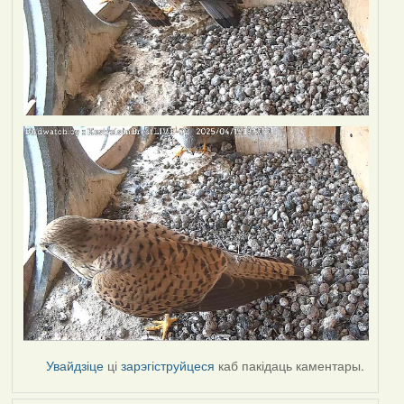
Увайдзіце
ці
зарэгіструйцеся
каб пакідаць каментары.