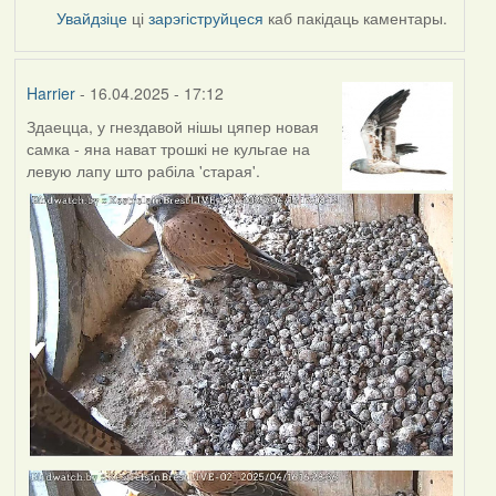
Увайдзіце
ці
зарэгіструйцеся
каб пакідаць каментары.
Harrier
- 16.04.2025 - 17:12
Здаецца, у гнездавой нішы цяпер новая
самка - яна нават трошкі не кульгае на
левую лапу што рабіла 'старая'.