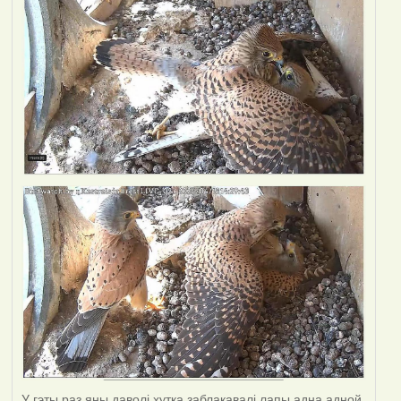
У гэты раз яны даволі хутка заблакавалі лапы адна адной