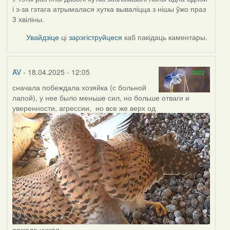
і з-за гэтага атрымалася хутка вываліцца з нішы ўжо праз
3 хвіліны.
Увайдзіце
ці
зарэгіструйцеся
каб пакідаць каментары.
AV
- 18.04.2025 - 12:05
сначала побеждала хозяйка (с больной
лапой), у нее было меньше сил, но больше отваги и
уверенности, агрессии, но все же верх од
ержала чужая.