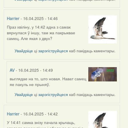
Harrier
- 16.04.2025 - 14:46
Праз хвіліну, у 14:42 адна з самак
вярнулася ў іншу, там жа пакрыквае
самец. Але якая з двух?
Увайдзіце
ці
зарэгіструйцеся
каб пакідаць каментары.
AV
- 16.04.2025 - 14:49
выглядае на то, што новая. Нават самец
In
яе пакуль не прыняў.
reply
to
Увайдзіце
ці
зарэгіструйцеся
каб пакідаць каментары.
by
Harrier
Harrier
- 16.04.2025 - 14:42
У 14:41 самка знізу пачала крычаць,
здолела перакуліцца і абедзьве выпалі з