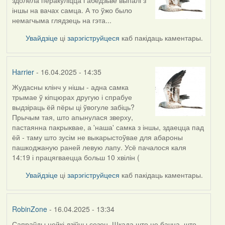
іншы на вачах самца. А то ўжо было
немагчыма глядзець на гэта...
Увайдзіце
ці
зарэгіструйцеся
каб пакідаць каментары.
Harrier
- 16.04.2025 - 14:35
Жудасны клінч у нішы - адна самка
трымае ў кіпцюрах другую і спрабуе
выдзіраць ёй пёры ці ўвогуле забіць?
Прычым тая, што апынулася зверху,
пастаянна пакрыквае, а 'наша' самка з іншы, здаецца пад
ёй - таму што зусім не выкарыстоўвае для абароны
пашкоджаную раней левую лапу. Усё пачалося каля
14:19 і працягваецца больш 10 хвілін (
Увайдзіце
ці
зарэгіструйцеся
каб пакідаць каментары.
RobinZone
- 16.04.2025 - 13:34
Сапраўды нейкі дзіўны сезон. Шкада што не бачна, што