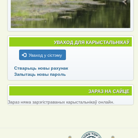
УВАХОД ДЛЯ КАРЫСТАЛЬНІКАЎ
Уваход у сістэму
Стварыць новы рахунак
Запытаць новы пароль
ЗАРАЗ НА САЙЦЕ
Зараз няма зарэгістраваных карыстальнікаў онлайн.