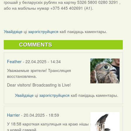
грошай у беларускіх рублях на картку 5326 5800 0280 3291 ,
або на мабільны нумар +375 445 402691 (А1).
Увайдзіце
ці
зарэгіструйцеся
каб пакідаць каментары.
COMMENTS
Feather
- 22.04.2025 - 14:34
Уважаемые зрители! Трансляция
восстановлена.
Dear visitors! Broadcasting is Live!
Увайдзіце
ці
зарэгіструйцеся
каб пакідаць каментары.
Harrier
- 20.04.2025 - 18:59
У 18:58 кароткая капуляцыя на краю нішы
з новай самкай.