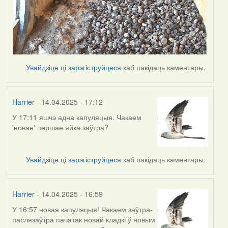
Увайдзіце
ці
зарэгіструйцеся
каб пакідаць каментары.
Harrier
- 14.04.2025 - 17:12
У 17:11 яшчэ адна капуляцыя. Чакаем
'новае' першае яйка заўтра?
Увайдзіце
ці
зарэгіструйцеся
каб пакідаць каментары.
Harrier
- 14.04.2025 - 16:59
У 16:57 новая капуляцыя! Чакаем заўтра-
паслязаўтра пачатак новай кладкі ў новым