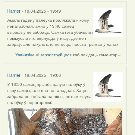
Harrier
- 18.04.2025 - 19:49
Амаль гадзіну палёўка праляжала нікому
непатрэбная, ажно ў 19:46 самец
вырашыў яе забраць. Самка гэта ўбачыла і
прымусіла яго вярнуцца ў нішу, дзе яе і
забраў, але пакуль што не есць, проста трымае ў лапах.
Увайдзіце
ці
зарэгіструйцеся
каб пакідаць каментары.
Harrier
- 18.04.2025 - 19:06
У 18:50 самец прынёс цэлую палёўку ў
нішу самцы, але яна не галодная. Хаця і
забрала яе і цёгала па нішы, потым кінула
палёўку ў перагародкі: