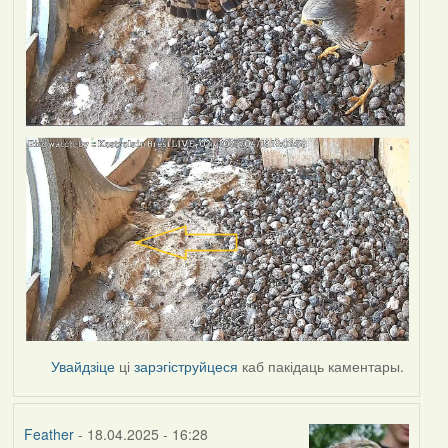
Увайдзіце
ці
зарэгіструйцеся
каб пакідаць каментары.
Feather
- 18.04.2025 - 16:28