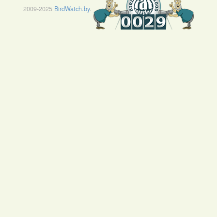
2009-2025
BirdWatch.by
.