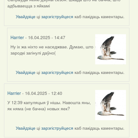
адбываецца з яйкамі
Увайдзіце
ці
зарэгіструйцеся
каб пакідаць каментары.
Harrier
- 16.04.2025 - 14:47
Ну іх жа ніхто не наседжвае. Думаю, што
In
зародкі загінулі даўно(
reply
to
by
Увайдзіце
ці
зарэгіструйцеся
каб пакідаць каментары.
RobinZone
Harrier
- 16.04.2025 - 12:40
У 12:39 капуляцыя ў нішы. Навошта яны,
як няма (не бачна) новых яек?
Увайдзіце
ці
зарэгіструйцеся
каб пакідаць каментары.