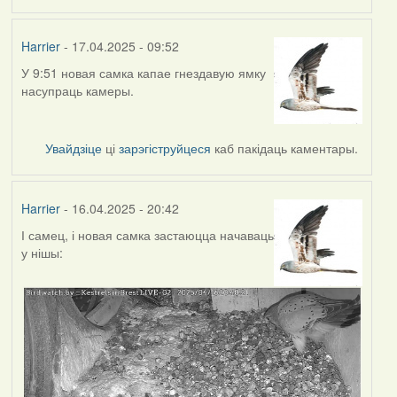
Harrier
- 17.04.2025 - 09:52
У 9:51 новая самка капае гнездавую ямку
насупраць камеры.
Увайдзіце
ці
зарэгіструйцеся
каб пакідаць каментары.
Harrier
- 16.04.2025 - 20:42
І самец, і новая самка застаюцца начаваць
у нішы: