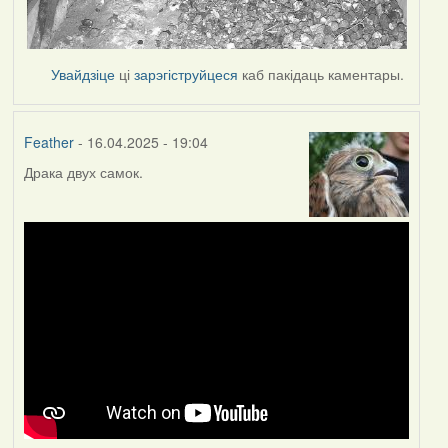
Увайдзіце
ці
зарэгіструйцеся
каб пакідаць каментары.
Feather
- 16.04.2025 - 19:04
Драка двух самок.