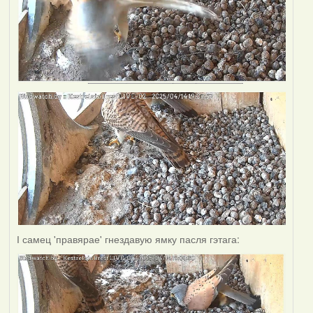
І самец 'правярае' гнездавую ямку пасля гэтага: