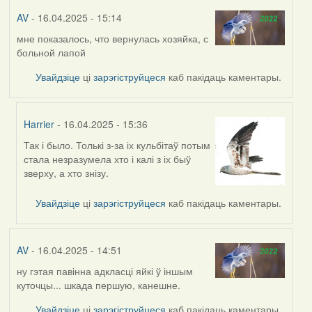
AV
- 16.04.2025 - 15:14
мне показалось, что вернулась хозяйка, с
больной лапой
Увайдзіце
ці
зарэгіструйцеся
каб пакідаць каментары.
Harrier
- 16.04.2025 - 15:36
Так і было. Толькі з-за іх кульбітаў потым
In
стала незразумела хто і калі з іх быў
reply
зверху, а хто знізу.
to
by
Увайдзіце
ці
зарэгіструйцеся
каб пакідаць каментары.
AV
AV
- 16.04.2025 - 14:51
ну гэтая павінна адкласці яйкі ў іншым
куточцы... шкада першую, канешне.
Увайдзіце
ці
зарэгіструйцеся
каб пакідаць каментары.