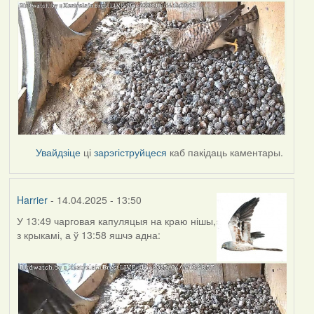
Увайдзіце
ці
зарэгіструйцеся
каб пакідаць каментары.
Harrier
- 14.04.2025 - 13:50
У 13:49 чарговая капуляцыя на краю нішы,
з крыкамі, а ў 13:58 яшчэ адна: