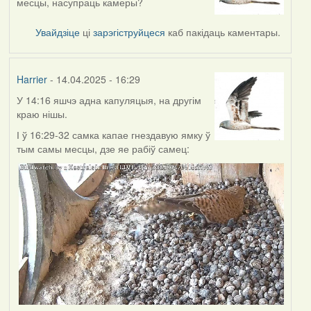
месцы, насупраць камеры?
Увайдзіце
ці
зарэгіструйцеся
каб пакідаць каментары.
Harrier
- 14.04.2025 - 16:29
У 14:16 яшчэ адна капуляцыя, на другім
краю нішы.
І ў 16:29-32 самка капае гнездавую ямку ў
тым самы месцы, дзе яе рабіў самец: