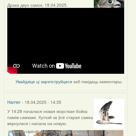
Драка двух самок, 18.04.2025.
Увайдзіце
ці
зарэгіструйцеся
каб пакідаць каментары.
Harrier
- 18.04.2025 - 14:35
У 14:28 пачалася новая жорсткая бойка
паміж самкамі. Хутчэй за ўсё старая самка
вярнулася і напала на новую.