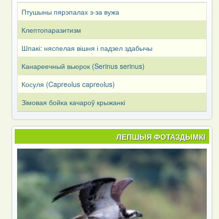
Птушыны пярэпалах з-за вужа
Клептопаразитизм
Шпакі: няспелая вішня і падзел здабычы
Канареечный вьюрок (Serinus serinus)
Косуля (Capreоlus capreоlus)
Зімовая бойка качароў крыжанкі
ЛЕПШЫЯ ФОТАЗДЫМКІ