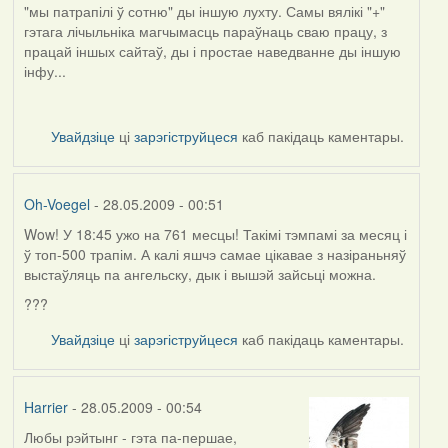
Voegel
"мы патрапілі ў сотню" ды іншую лухту. Самы вялікі "+"
гэтага лічыльніка магчымасць параўнаць сваю працу, з
працай іншых сайтаў, ды і простае наведванне ды іншую
інфу...
Увайдзіце
ці
зарэгіструйцеся
каб пакідаць каментары.
Oh-Voegel
- 28.05.2009 - 00:51
Wow! У 18:45 ужо на 761 месцы! Такімі тэмпамі за месяц і
In
ў топ-500 трапім. А калі яшчэ самае цікавае з назіраньняў
reply
выстаўляць па ангельску, дык і вышэй зайсьці можна.
to
by
???
Kiolk
Увайдзіце
ці
зарэгіструйцеся
каб пакідаць каментары.
Harrier
- 28.05.2009 - 00:54
Любы рэйтынг - гэта па-першае,
In