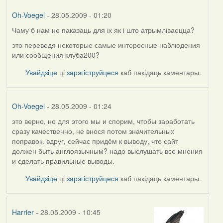
Oh-Voegel
- 28.05.2009 - 01:20
Чаму б нам не паказаць для іх як і што атрымліваецца?
In
reply
это переведя некоторые самые интересные наблюдения
to
или сообщения клуба200?
by
Увайдзіце
ці
зарэгіструйцеся
каб пакідаць каментары.
Harrier
Oh-Voegel
- 28.05.2009 - 01:24
это верно, но для этого мы и спорим, чтобы заработать
In
сразу качественно, не внося потом значительных
reply
поправок. вдруг, сейчас придём к выводу, что сайт
to
должен быть англоязычным? надо выслушать все мнения
by
и сделать правильные выводы.
Kiolk
Увайдзіце
ці
зарэгіструйцеся
каб пакідаць каментары.
Harrier
- 28.05.2009 - 10:45