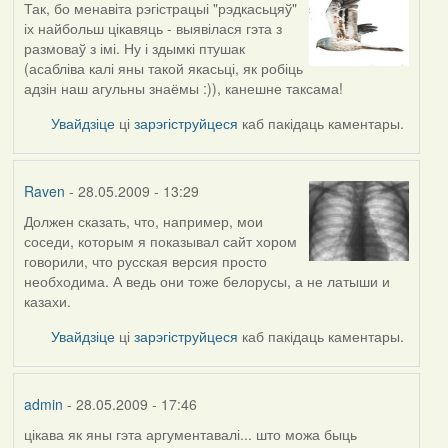
Так, бо менавіта рэгістрацыі "рэдкасьцяў"
In
іх найбольш цікавяць - выявілася гэта з
reply
размоваў з імі. Ну і здымкі птушак
to
(асабліва калі яны такой якасьці, як робіць
by
адзін наш агульны знаёмы :)), канешне таксама!
Oh-
Voegel
Увайдзіце
ці
зарэгіструйцеся
каб пакідаць каментары.
Raven
- 28.05.2009 - 13:29
Должен сказать, что, например, мои
In
соседи, которым я показывал сайт хором
reply
говорили, что русская версия просто
to
необходима. А ведь они тоже белорусы, а не латыши и
by
казахи.
Harrier
Увайдзіце
ці
зарэгіструйцеся
каб пакідаць каментары.
admin
- 28.05.2009 - 17:46
цікава як яны гэта аргументавалі... што можа быць
In