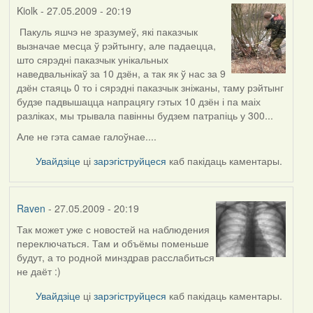
Kiolk
- 27.05.2009 - 20:19
Пакуль яшчэ не зразумеў, які паказчык
In
вызначае месца ў рэйтынгу, але падаецца,
reply
што сярэдні паказчык унікальных
to
наведвальнікаў за 10 дзён, а так як ў нас за 9
by
дзён стаяць 0 то і сярэдні паказчык зніжаны, таму рэйтынг
Harrier
будзе падвышацца напрацягу гэтых 10 дзён і па маіх
разліках, мы трывала павінны будзем патрапіць у 300...
Але не гэта самае галоўнае....
Увайдзіце
ці
зарэгіструйцеся
каб пакідаць каментары.
Raven
- 27.05.2009 - 20:19
Так может уже с новостей на наблюдения
In
переключаться. Там и объёмы поменьше
reply
будут, а то родной минздрав расслабиться
to
не даёт :)
by
Harrier
Увайдзіце
ці
зарэгіструйцеся
каб пакідаць каментары.