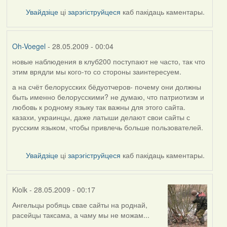
Voegel
Увайдзіце
ці
зарэгіструйцеся
каб пакідаць каментары.
Oh-Voegel
- 28.05.2009 - 00:04
новые наблюдения в клуб200 поступают не часто, так что
In
этим врядли мы кого-то со стороны заинтересуем.
reply
to
а на счёт белорусских бёдуотчеров- почему они должны
by
быть именно белорусскими? не думаю, что патриотизм и
Harrier
любовь к родному языку так важны для этого сайта.
казахи, украинцы, даже латыши делают свои сайты с
русским языком, чтобы привлечь больше пользователей.
Увайдзіце
ці
зарэгіструйцеся
каб пакідаць каментары.
Kiolk
- 28.05.2009 - 00:17
Ангельцы робяць свае сайты на роднай,
In
расейцы таксама, а чаму мы не можам...
reply