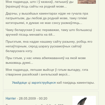
to
Мне падаецца, што і ў казахаў, латышоў ды
by
ўкраінцаў ёсць сайты на роднай мове...
Oh-
Дарэчы, у вышэйшых каментарах нідзе не гучала пра
Voegel
патрыятызм, ды любові да роднай мове, таму гэткімі
катэгорыямі, я думаю не мае сэнсу размаўляць...
Чаму беларуская ў нас пераважае, таму што большасці
зручней пісаць менавіта на ёй...
Прыгэтым, яна надае нашаму сайту разынку, робіць яго
непаўторным, сярод шэрагу рускамоўных сайтаў
беларускага нэту.
Пры гэтым, у нас няма абмяжаванняў на якой мове
выказваць думкі...
Мне падаецца, лепшае выйсце ў гэтым выпадку, гэта
стварэнне расейскай і ангельскай версіі...
Увайдзіце
ці
зарэгіструйцеся
каб пакідаць каментары.
Harrier
- 28.05.2009 - 00:20