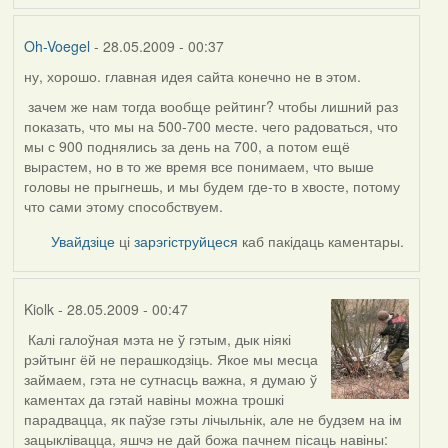
Oh-Voegel
- 28.05.2009 - 00:37
ну, хорошо. главная идея сайта конечно не в этом.
In
reply
зачем же нам тогда вообще рейтинг? чтобы лишний раз
to
показать, что мы на 500-700 месте. чего радоваться, что
by
мы с 900 поднялись за день на 700, а потом ещё
Harrier
вырастем, но в то же время все понимаем, что выше
головы не прыгнешь, и мы будем где-то в хвосте, потому
что сами этому способствуем.
Увайдзіце
ці
зарэгіструйцеся
каб пакідаць каментары.
Kiolk
- 28.05.2009 - 00:47
Калі галоўная мэта не ў гэтым, дык ніякі
In
рэйтынг ёй не перашкодзіць. Якое мы месца
reply
займаем, гэта не сутнасць важна, я думаю ў
to
каментах да гэтай навіны можна трошкі
by
парадвацца, як паўзе гэты лічыльнік, але не будзем на ім
Oh-
зацыклівацца, яшчэ не дай божа пачнем пісаць навіны: