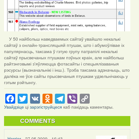
У 50 найбольш наведваемых сайтаў увайшло некалькі
сайтаў з онлайн-трансляцыяй птушак, што і абумоўлівае іх
папулярнасць, таксама ў гэтую групу патрапілі некалькі
сайтаў прысвечаных птушкам пэўных краін, але найбольш
райтэнговымі з'яўляюцца фотасайты і спецыялізаваныя
рэсурсы (вызначальнікі і інш.). Трэба таксама адзначыць, што
далёка не ўсе сайты прысвечаныя птушкам удзельнічаюць у
гэтым рэйтынгу.
Facebook
Twitter
VK
Odnoklassniki
Telegram
Viber
Copy
Link
Увайдзіце
ці
зарэгіструйцеся
каб пакідаць каментары.
COMMENTS
Harrier
- 27.05.2009 - 16:43