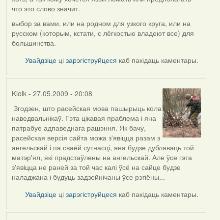
reply
что это слово значит.
to
by
выбор за вами. или на родном для узкого круга, или на
Harrier
русском (которым, кстати, с лёгкостью владеют все) для
большинства.
Увайдзіце
ці
зарэгіструйцеся
каб пакідаць каментары.
Kiolk
- 27.05.2009 - 20:08
Згодзен, што расейская мова пашырыць кола
In
наведвальнікаў. Гэта цікавая праблема і яна
reply
патрабуе адпаведнага рашэння. Як бачу,
to
расейская версія сайта можа з'явіцца разам з
by
ангельскай і па сваёй сутнасці, яна будзе дубляваць той
Oh-
матэр'ял, які прадстаўлены на ангельскай. Але ўсе гэта
Voegel
з'явіцца не раней за той час калі ўсё на сайце будзе
наладжана і будуць задзейнічаны ўсе рэгіёны...
Увайдзіце
ці
зарэгіструйцеся
каб пакідаць каментары.