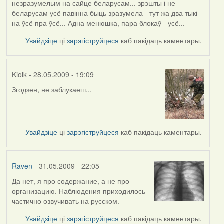
незразумелым на сайце беларусам... зрэшты і не
reply
беларусам усё павінна быць зразумела - тут жа два тыкі
to
на ўсё пра ўсё... Адна менюшка, пара блокаў - усё...
by
Raven
Увайдзіце
ці
зарэгіструйцеся
каб пакідаць каментары.
Kiolk
- 28.05.2009 - 19:09
Згодзен, не заблукаеш...
In
reply
to
by
Увайдзіце
ці
зарэгіструйцеся
каб пакідаць каментары.
admin
Raven
- 31.05.2009 - 22:05
Да нет, я про содержание, а не про
In
организацию. Наблюдения приходилось
reply
частично озвучивать на русском.
to
by
Увайдзіце
ці
зарэгіструйцеся
каб пакідаць каментары.