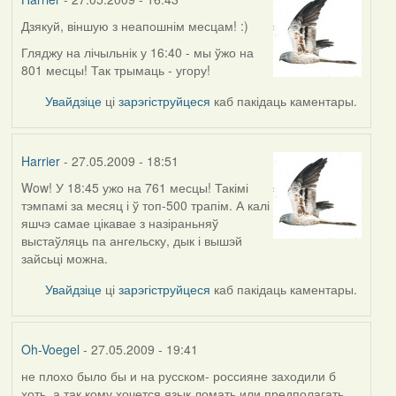
Дзякуй, віншую з неапошнім месцам! :)
Гляджу на лічыльнік у 16:40 - мы ўжо на
801 месцы! Так трымаць - угору!
Увайдзіце
ці
зарэгіструйцеся
каб пакідаць каментары.
Harrier
- 27.05.2009 - 18:51
Wow! У 18:45 ужо на 761 месцы! Такімі
In
тэмпамі за месяц і ў топ-500 трапім. А калі
reply
яшчэ самае цікавае з назіраньняў
to
выстаўляць па ангельску, дык і вышэй
by
зайсьці можна.
Harrier
Увайдзіце
ці
зарэгіструйцеся
каб пакідаць каментары.
Oh-Voegel
- 27.05.2009 - 19:41
не плохо было бы и на русском- россияне заходили б
In
хоть, а так кому хочется язык ломать или предполагать