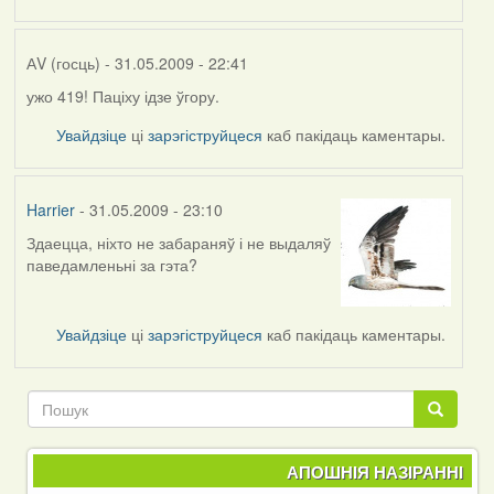
admin
АV (госць)
- 31.05.2009 - 22:41
ужо 419! Паціху ідзе ўгору.
In
reply
Увайдзіце
ці
зарэгіструйцеся
каб пакідаць каментары.
to
by
Harrier
Harrier
- 31.05.2009 - 23:10
Здаецца, ніхто не забараняў і не выдаляў
In
паведамленьні за гэта?
reply
to
by
Увайдзіце
ці
зарэгіструйцеся
каб пакідаць каментары.
Raven
Пошук
Пошук
АПОШНІЯ НАЗІРАННІ