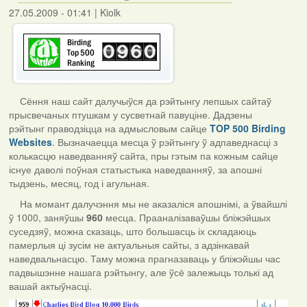
27.05.2009 - 01:41
|
Kiolk
Сёння наш сайт далучыўся да рэйтынгу лепшых сайтаў
прысвечаных птушкам у сусветнай павуціне. Дадзены
рэйтынг праводзіцца на адмысловым сайце
TOP 500 Birding
Websites
. Вызначаецца месца ў рэйтынгу ў адпаведнасці з
колькасцю наведванняў сайта, пры гэтым па кожным сайце
існуе даволі поўная статыстыка наведванняў, за апошні
тыдзень, месяц, год і агульная.
На момант далучэння мы не аказаліся апошнімі, а ўвайшлі
ў 1000, заняўшы
960
месца. Прааналізаваўшы бліжэйшых
суседзяў, можна сказаць, што большасць іх складаюць
памерлыя ці зусім не актуальныя сайты, з адзінкавай
наведвальнасцю. Таму можна прагназаваць у бліжэйшы час
падвышэнне нашага рэйтынгу, але ўсё залежыць толькі ад
вашай актыўнасці.