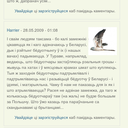
Што ж, дабранач усім...
Увайдзіце
ці
зарэгіструйцеся
каб пакідаць каментары.
Harrier
- 28.05.2009 - 01:08
І сваім людзям таксама - бо калі замежнікі
In
цікавяцца як і каго адзначаюць у Беларусі,
reply
дык і рэйтынг бёдуотчынгу ў іх (і нашых
to
вачах) падымаецца. У Тураве, напрыклад,
by
ведаюць, што бёдуотчары застаўляюць рэальныя грошы -
Oh-
жывуць па хатах і ў мясцовых крамах шмат што купляюць.
Voegel
Тыя ж заходнія бёдуотчары падтрымлівалі і
падтрымліваюць нас і разьвіцьцё бёдуотчу ў Беларусі - і
ідэямі, і матэрыяльна. Чаму б нам не паказаць для іх як і
што атрымліваецца? Расея не адзінае замежжа, да таго ж
колькасьць бёдуотчараў там (на жаль) не будзе большым
за Польшчу. Што ўжо казаць пра параўнаньне са
скандынавамі ці брытанцамі...
Увайдзіце
ці
зарэгіструйцеся
каб пакідаць каментары.