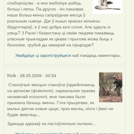
спаборніцтва - а яно мабілізуе рабіць
reply
больш і лепш. Па-другое - ён паказвае
to
наша больш-менш сапраўднае месца ў
by
рэальным сьвеце. Дзе ў іншых краінах мільёны
Oh-
бёдуотчараў, а ў нас добра калі сотня. Але адкуль іх
Voegel
узяць? З Расеі і Казахстану ці сваім людзям паказваць
уласным прыкладам як цікава і прыгожа можа быць з
біноклем, трубой ды камерай на прыродзе?
Увайдзіце
ці
зарэгіструйцеся
каб пакідаць каментары.
Kiolk
- 28.05.2009 - 00:54
Станоўчыя эмоцыя станоўча ўздзейнічаюць
In
на арганізм (фізіялогія), нармальная праява
reply
чалавечай псіхалогіі, мне таксама было
to
прыемна бачыць змены. Гэта прыцягвае, як
by
малых дзетак новыя цацкі, праз месяц, ніхто і ўвагі не
Oh-
будзе звяртаць...
Voegel
Здаецца адказаў на пастаўленныя пытанні...
Увайдзіце
ці
зарэгіструйцеся
каб пакідаць каментары.