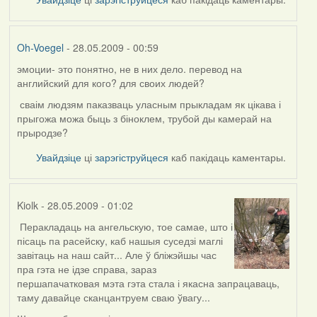
Oh-Voegel
- 28.05.2009 - 00:59
эмоции- это понятно, не в них дело. перевод на
In
английский для кого? для своих людей?
reply
to
сваім людзям паказваць уласным прыкладам як цікава і
by
прыгожа можа быць з біноклем, трубой ды камерай на
Kiolk
прыродзе?
Увайдзіце
ці
зарэгіструйцеся
каб пакідаць каментары.
Kiolk
- 28.05.2009 - 01:02
Перакладаць на ангельскую, тое самае, што і
In
пісаць па расейску, каб нашыя суседзі маглі
reply
завітаць на наш сайт... Але ў бліжэйшы час
to
пра гэта не ідзе справа, зараз
by
першапачатковая мэта гэта стала і якасна запрацаваць,
Oh-
таму давайце сканцантруем сваю ўвагу...
Voegel