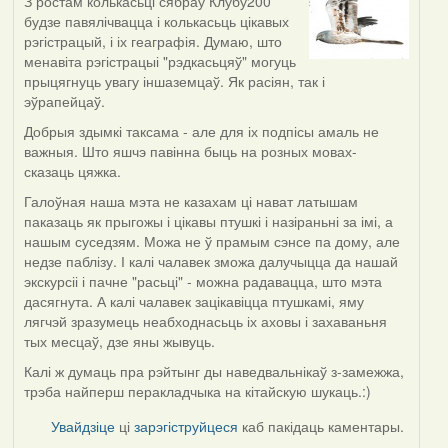
З ростам колькасьці сябраў Клубу200
In
будзе павялічвацца і колькасьць цікавых
reply
рэгістрацый, і іх геаграфія. Думаю, што
to
менавіта рэгістрацыі "рэдкасьцяў" могуць
by
прыцягнуць увагу іншаземцаў. Як расіян, так і
Oh-
эўрапейцаў.
Voegel
Добрыя здымкі таксама - але для іх подпісы амаль не
важныя. Што яшчэ павінна быць на розных мовах-
сказаць цяжка.
Галоўная наша мэта не казахам ці нават латышам
паказаць як прыгожы і цікавы птушкі і назіраньні за імі, а
нашым суседзям. Можа не ў прамым сэнсе па дому, але
недзе паблізу. І калі чалавек зможа далучыцца да нашай
экскурсіі і пачне "расьці" - можна радавацца, што мэта
дасягнута. А калі чалавек зацікавіцца птушкамі, яму
лягчэй зразумець неабходнасьць іх аховы і захаваньня
тых месцаў, дзе яны жывуць.
Калі ж думаць пра рэйтынг ды наведвальнікаў з-замежжа,
трэба найперш перакладчыка на кітайскую шукаць.:)
Увайдзіце
ці
зарэгіструйцеся
каб пакідаць каментары.