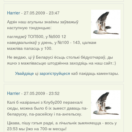
Harrier
- 27.05.2009 - 23:47
Адзін наш агульны знаёмы заўважыў
In
наступную тэндэнцыю:
reply
to
паглядзеў ТОП500, у №500 12
by
наведвальнікаў у дзень, у №100 - 143, цалкам
Raven
мажліва папасць у 100.
Не ведаю, ці ў Беларусі ёсьць столькі бёдуотчараў, ды
яшчэ з мажлівасьцю штодзённа заходзіць на наш сайт.:)
Увайдзіце
ці
зарэгіструйцеся
каб пакідаць каментары.
Harrier
- 27.05.2009 - 23:52
Калі б назіраньні з Клубу200 пераехалі
In
сюды, можна было б іх зьмест даваць па-
reply
беларуску, па-расейску і па-ангельску.
to
by
Цікава, пішу гэтыя радкі, а лічыльнік зьмяняецца - вось у
Oh-
23:53 мы ўжо на 700-м месцы!