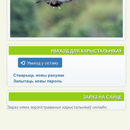
УВАХОД ДЛЯ КАРЫСТАЛЬНІКАЎ
Уваход у сістэму
Стварыць новы рахунак
Запытаць новы пароль
ЗАРАЗ НА САЙЦЕ
Зараз няма зарэгістраваных карыстальнікаў онлайн.