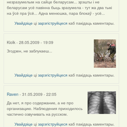
незразумелым на сайце беларусам... зрэшты і не
reply
беларусам усё павінна быць зразумела - тут жа два тыкі
to
на ўсё пра ўсё... Адна менюшка, пара блокаў - усё...
by
Raven
Увайдзіце
ці
зарэгіструйцеся
каб пакідаць каментары.
Kiolk
- 28.05.2009 - 19:09
Згодзен, не заблукаеш...
In
reply
to
by
Увайдзіце
ці
зарэгіструйцеся
каб пакідаць каментары.
admin
Raven
- 31.05.2009 - 22:05
Да нет, я про содержание, а не про
In
организацию. Наблюдения приходилось
reply
частично озвучивать на русском.
to
by
Увайдзіце
ці
зарэгіструйцеся
каб пакідаць каментары.