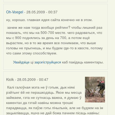
Oh-Voegel
- 28.05.2009 - 00:37
ну, хорошо. главная идея сайта конечно не в этом.
In
reply
зачем же нам тогда вообще рейтинг? чтобы лишний раз
to
показать, что мы на 500-700 месте. чего радоваться, что
by
мы с 900 поднялись за день на 700, а потом ещё
Harrier
вырастем, но в то же время все понимаем, что выше
головы не прыгнешь, и мы будем где-то в хвосте, потому
что сами этому способствуем.
Увайдзіце
ці
зарэгіструйцеся
каб пакідаць каментары.
Kiolk
- 28.05.2009 - 00:47
Калі галоўная мэта не ў гэтым, дык ніякі
In
рэйтынг ёй не перашкодзіць. Якое мы месца
reply
займаем, гэта не сутнасць важна, я думаю ў
to
каментах да гэтай навіны можна трошкі
by
парадвацца, як паўзе гэты лічыльнік, але не будзем на ім
Oh-
зацыклівацца, яшчэ не дай божа пачнем пісаць навіны: