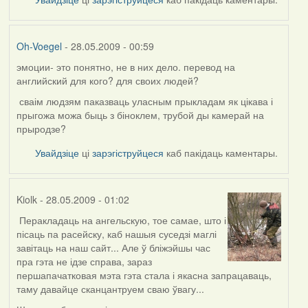
Oh-Voegel
- 28.05.2009 - 00:59
эмоции- это понятно, не в них дело. перевод на
In
английский для кого? для своих людей?
reply
to
сваім людзям паказваць уласным прыкладам як цікава і
by
прыгожа можа быць з біноклем, трубой ды камерай на
Kiolk
прыродзе?
Увайдзіце
ці
зарэгіструйцеся
каб пакідаць каментары.
Kiolk
- 28.05.2009 - 01:02
Перакладаць на ангельскую, тое самае, што і
In
пісаць па расейску, каб нашыя суседзі маглі
reply
завітаць на наш сайт... Але ў бліжэйшы час
to
пра гэта не ідзе справа, зараз
by
першапачатковая мэта гэта стала і якасна запрацаваць,
Oh-
таму давайце сканцантруем сваю ўвагу...
Voegel