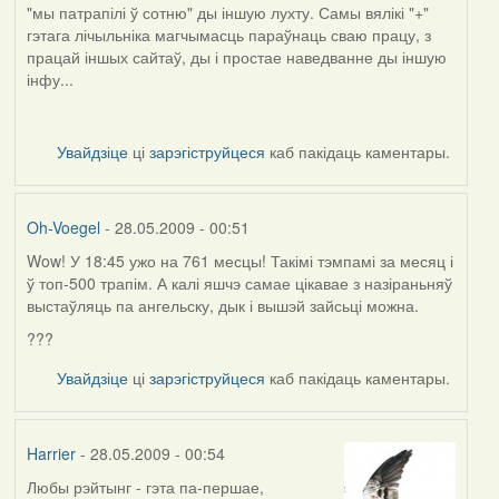
Voegel
"мы патрапілі ў сотню" ды іншую лухту. Самы вялікі "+"
гэтага лічыльніка магчымасць параўнаць сваю працу, з
працай іншых сайтаў, ды і простае наведванне ды іншую
інфу...
Увайдзіце
ці
зарэгіструйцеся
каб пакідаць каментары.
Oh-Voegel
- 28.05.2009 - 00:51
Wow! У 18:45 ужо на 761 месцы! Такімі тэмпамі за месяц і
In
ў топ-500 трапім. А калі яшчэ самае цікавае з назіраньняў
reply
выстаўляць па ангельску, дык і вышэй зайсьці можна.
to
by
???
Kiolk
Увайдзіце
ці
зарэгіструйцеся
каб пакідаць каментары.
Harrier
- 28.05.2009 - 00:54
Любы рэйтынг - гэта па-першае,
In