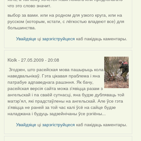
reply
что это слово значит.
to
by
выбор за вами. или на родном для узкого круга, или на
Harrier
русском (которым, кстати, с лёгкостью владеют все) для
большинства.
Увайдзіце
ці
зарэгіструйцеся
каб пакідаць каментары.
Kiolk
- 27.05.2009 - 20:08
Згодзен, што расейская мова пашырыць кола
In
наведвальнікаў. Гэта цікавая праблема і яна
reply
патрабуе адпаведнага рашэння. Як бачу,
to
расейская версія сайта можа з'явіцца разам з
by
ангельскай і па сваёй сутнасці, яна будзе дубляваць той
Oh-
матэр'ял, які прадстаўлены на ангельскай. Але ўсе гэта
Voegel
з'явіцца не раней за той час калі ўсё на сайце будзе
наладжана і будуць задзейнічаны ўсе рэгіёны...
Увайдзіце
ці
зарэгіструйцеся
каб пакідаць каментары.