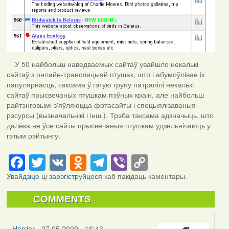
У 50 найбольш наведваемых сайтаў увайшло некалькі
сайтаў з онлайн-трансляцыяй птушак, што і абумоўлівае іх
папулярнасць, таксама ў гэтую групу патрапілі некалькі
сайтаў прысвечаных птушкам пэўных краін, але найбольш
райтэнговымі з'яўляюцца фотасайты і спецыялізаваныя
рэсурсы (вызначальнікі і інш.). Трэба таксама адзначыць, што
далёка не ўсе сайты прысвечаныя птушкам удзельнічаюць у
гэтым рэйтынгу.
Facebook
Twitter
VK
Odnoklassniki
Telegram
Viber
Copy
Link
Увайдзіце
ці
зарэгіструйцеся
каб пакідаць каментары.
COMMENTS
Harrier
- 27.05.2009 - 16:43