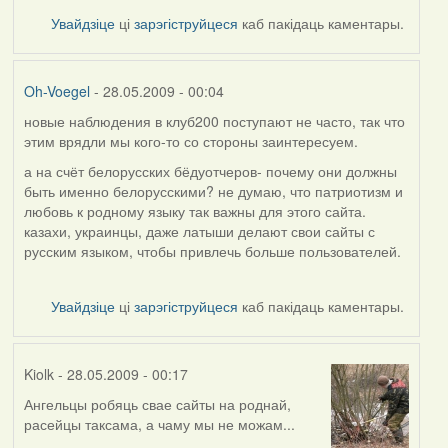
Voegel
Увайдзіце
ці
зарэгіструйцеся
каб пакідаць каментары.
Oh-Voegel
- 28.05.2009 - 00:04
новые наблюдения в клуб200 поступают не часто, так что
In
этим врядли мы кого-то со стороны заинтересуем.
reply
to
а на счёт белорусских бёдуотчеров- почему они должны
by
быть именно белорусскими? не думаю, что патриотизм и
Harrier
любовь к родному языку так важны для этого сайта.
казахи, украинцы, даже латыши делают свои сайты с
русским языком, чтобы привлечь больше пользователей.
Увайдзіце
ці
зарэгіструйцеся
каб пакідаць каментары.
Kiolk
- 28.05.2009 - 00:17
Ангельцы робяць свае сайты на роднай,
In
расейцы таксама, а чаму мы не можам...
reply