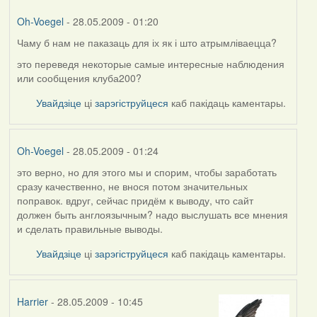
Oh-Voegel
- 28.05.2009 - 01:20
Чаму б нам не паказаць для іх як і што атрымліваецца?
In
reply
это переведя некоторые самые интересные наблюдения
to
или сообщения клуба200?
by
Увайдзіце
ці
зарэгіструйцеся
каб пакідаць каментары.
Harrier
Oh-Voegel
- 28.05.2009 - 01:24
это верно, но для этого мы и спорим, чтобы заработать
In
сразу качественно, не внося потом значительных
reply
поправок. вдруг, сейчас придём к выводу, что сайт
to
должен быть англоязычным? надо выслушать все мнения
by
и сделать правильные выводы.
Kiolk
Увайдзіце
ці
зарэгіструйцеся
каб пакідаць каментары.
Harrier
- 28.05.2009 - 10:45