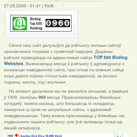
27.05.2009 - 01:41
|
Kiolk
Сёння наш сайт далучыўся да рэйтынгу лепшых сайтаў
прысвечаных птушкам у сусветнай павуціне. Дадзены
рэйтынг праводзіцца на адмысловым сайце
TOP 500 Birding
Websites
. Вызначаецца месца ў рэйтынгу ў адпаведнасці з
колькасцю наведванняў сайта, пры гэтым па кожным сайце
існуе даволі поўная статыстыка наведванняў, за апошні
тыдзень, месяц, год і агульная.
На момант далучэння мы не аказаліся апошнімі, а ўвайшлі
ў 1000, заняўшы
960
месца. Прааналізаваўшы бліжэйшых
суседзяў, можна сказаць, што большасць іх складаюць
памерлыя ці зусім не актуальныя сайты, з адзінкавай
наведвальнасцю. Таму можна прагназаваць у бліжэйшы час
падвышэнне нашага рэйтынгу, але ўсё залежыць толькі ад
вашай актыўнасці.