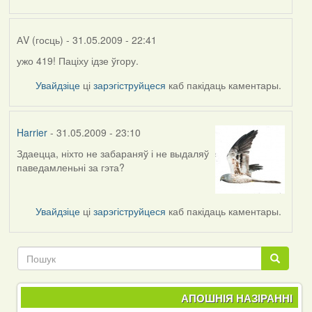
admin
АV (госць)
- 31.05.2009 - 22:41
ужо 419! Паціху ідзе ўгору.
In
reply
Увайдзіце
ці
зарэгіструйцеся
каб пакідаць каментары.
to
by
Harrier
Harrier
- 31.05.2009 - 23:10
Здаецца, ніхто не забараняў і не выдаляў
In
паведамленьні за гэта?
reply
to
by
Увайдзіце
ці
зарэгіструйцеся
каб пакідаць каментары.
Raven
Пошук
Пошук
АПОШНІЯ НАЗІРАННІ