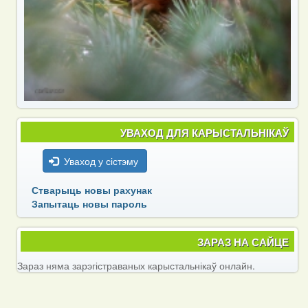
УВАХОД ДЛЯ КАРЫСТАЛЬНІКАЎ
Уваход у сістэму
Стварыць новы рахунак
Запытаць новы пароль
ЗАРАЗ НА САЙЦЕ
Зараз няма зарэгістраваных карыстальнікаў онлайн.