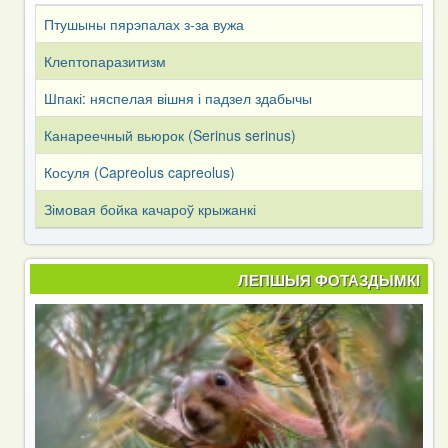
Птушыны пярэпалах з-за вужа
Клептопаразитизм
Шпакі: няспелая вішня і падзел здабычы
Канареечный вьюрок (Serinus serinus)
Косуля (Capreоlus capreоlus)
Зімовая бойка качароў крыжанкі
ЛЕПШЫЯ ФОТАЗДЫМКІ