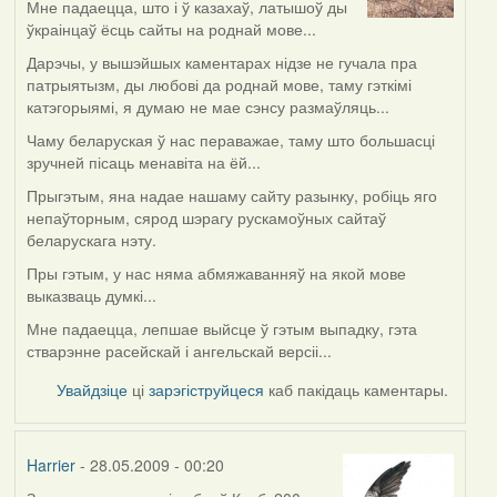
to
Мне падаецца, што і ў казахаў, латышоў ды
by
ўкраінцаў ёсць сайты на роднай мове...
Oh-
Дарэчы, у вышэйшых каментарах нідзе не гучала пра
Voegel
патрыятызм, ды любові да роднай мове, таму гэткімі
катэгорыямі, я думаю не мае сэнсу размаўляць...
Чаму беларуская ў нас пераважае, таму што большасці
зручней пісаць менавіта на ёй...
Прыгэтым, яна надае нашаму сайту разынку, робіць яго
непаўторным, сярод шэрагу рускамоўных сайтаў
беларускага нэту.
Пры гэтым, у нас няма абмяжаванняў на якой мове
выказваць думкі...
Мне падаецца, лепшае выйсце ў гэтым выпадку, гэта
стварэнне расейскай і ангельскай версіі...
Увайдзіце
ці
зарэгіструйцеся
каб пакідаць каментары.
Harrier
- 28.05.2009 - 00:20