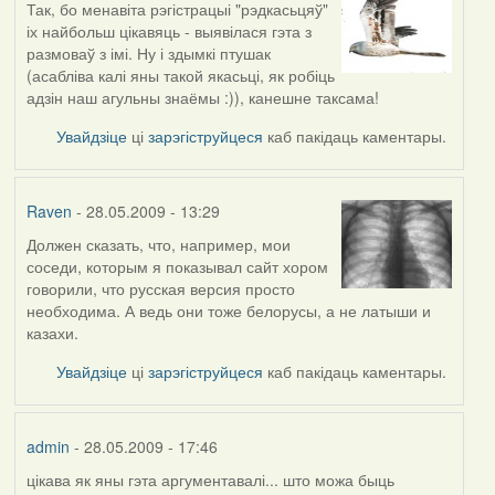
Так, бо менавіта рэгістрацыі "рэдкасьцяў"
In
іх найбольш цікавяць - выявілася гэта з
reply
размоваў з імі. Ну і здымкі птушак
to
(асабліва калі яны такой якасьці, як робіць
by
адзін наш агульны знаёмы :)), канешне таксама!
Oh-
Voegel
Увайдзіце
ці
зарэгіструйцеся
каб пакідаць каментары.
Raven
- 28.05.2009 - 13:29
Должен сказать, что, например, мои
In
соседи, которым я показывал сайт хором
reply
говорили, что русская версия просто
to
необходима. А ведь они тоже белорусы, а не латыши и
by
казахи.
Harrier
Увайдзіце
ці
зарэгіструйцеся
каб пакідаць каментары.
admin
- 28.05.2009 - 17:46
цікава як яны гэта аргументавалі... што можа быць
In