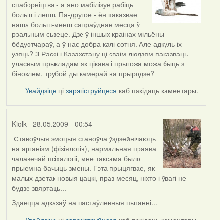
спаборніцтва - а яно мабілізуе рабіць
reply
больш і лепш. Па-другое - ён паказвае
to
наша больш-менш сапраўднае месца ў
by
рэальным сьвеце. Дзе ў іншых краінах мільёны
Oh-
бёдуотчараў, а ў нас добра калі сотня. Але адкуль іх
Voegel
узяць? З Расеі і Казахстану ці сваім людзям паказваць
уласным прыкладам як цікава і прыгожа можа быць з
біноклем, трубой ды камерай на прыродзе?
Увайдзіце
ці
зарэгіструйцеся
каб пакідаць каментары.
Kiolk
- 28.05.2009 - 00:54
Станоўчыя эмоцыя станоўча ўздзейнічаюць
In
на арганізм (фізіялогія), нармальная праява
reply
чалавечай псіхалогіі, мне таксама было
to
прыемна бачыць змены. Гэта прыцягвае, як
by
малых дзетак новыя цацкі, праз месяц, ніхто і ўвагі не
Oh-
будзе звяртаць...
Voegel
Здаецца адказаў на пастаўленныя пытанні...
Увайдзіце
ці
зарэгіструйцеся
каб пакідаць каментары.