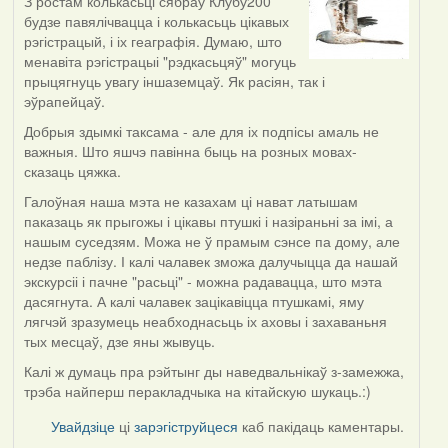
З ростам колькасьці сябраў Клубу200
In
будзе павялічвацца і колькасьць цікавых
reply
рэгістрацый, і іх геаграфія. Думаю, што
to
менавіта рэгістрацыі "рэдкасьцяў" могуць
by
прыцягнуць увагу іншаземцаў. Як расіян, так і
Oh-
эўрапейцаў.
Voegel
Добрыя здымкі таксама - але для іх подпісы амаль не
важныя. Што яшчэ павінна быць на розных мовах-
сказаць цяжка.
Галоўная наша мэта не казахам ці нават латышам
паказаць як прыгожы і цікавы птушкі і назіраньні за імі, а
нашым суседзям. Можа не ў прамым сэнсе па дому, але
недзе паблізу. І калі чалавек зможа далучыцца да нашай
экскурсіі і пачне "расьці" - можна радавацца, што мэта
дасягнута. А калі чалавек зацікавіцца птушкамі, яму
лягчэй зразумець неабходнасьць іх аховы і захаваньня
тых месцаў, дзе яны жывуць.
Калі ж думаць пра рэйтынг ды наведвальнікаў з-замежжа,
трэба найперш перакладчыка на кітайскую шукаць.:)
Увайдзіце
ці
зарэгіструйцеся
каб пакідаць каментары.