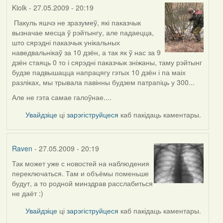
Kiolk
- 27.05.2009 - 20:19
Пакуль яшчэ не зразумеў, які паказчык
In
вызначае месца ў рэйтынгу, але падаецца,
reply
што сярэдні паказчык унікальных
to
наведвальнікаў за 10 дзён, а так як ў нас за 9
by
дзён стаяць 0 то і сярэдні паказчык зніжаны, таму рэйтынг
Harrier
будзе падвышацца напрацягу гэтых 10 дзён і па маіх
разліках, мы трывала павінны будзем патрапіць у 300...
Але не гэта самае галоўнае....
Увайдзіце
ці
зарэгіструйцеся
каб пакідаць каментары.
Raven
- 27.05.2009 - 20:19
Так может уже с новостей на наблюдения
In
переключаться. Там и объёмы поменьше
reply
будут, а то родной минздрав расслабиться
to
не даёт :)
by
Harrier
Увайдзіце
ці
зарэгіструйцеся
каб пакідаць каментары.