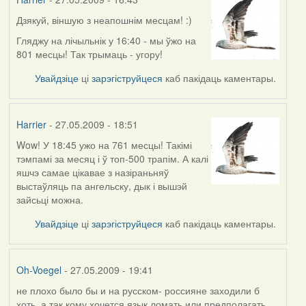
Дзякуй, віншую з неапошнім месцам! :)
Гляджу на лічыльнік у 16:40 - мы ўжо на
801 месцы! Так трымаць - угору!
Увайдзіце
ці
зарэгіструйцеся
каб пакідаць каментары.
Harrier
- 27.05.2009 - 18:51
Wow! У 18:45 ужо на 761 месцы! Такімі
In
тэмпамі за месяц і ў топ-500 трапім. А калі
reply
яшчэ самае цікавае з назіраньняў
to
выстаўляць па ангельску, дык і вышэй
by
зайсьці можна.
Harrier
Увайдзіце
ці
зарэгіструйцеся
каб пакідаць каментары.
Oh-Voegel
- 27.05.2009 - 19:41
не плохо было бы и на русском- россияне заходили б
In
хоть, а так кому хочется язык ломать или предполагать