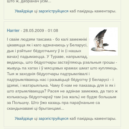
Што ж, дабранач усім...
Увайдзіце
ці
зарэгіструйцеся
каб пакідаць каментары.
Harrier
- 28.05.2009 - 01:08
І сваім людзям таксама - бо калі замежнікі
In
цікавяцца як і каго адзначаюць у Беларусі,
reply
дык і рэйтынг бёдуотчынгу ў іх (і нашых
to
вачах) падымаецца. У Тураве, напрыклад,
by
ведаюць, што бёдуотчары застаўляюць рэальныя грошы -
Oh-
жывуць па хатах і ў мясцовых крамах шмат што купляюць.
Voegel
Тыя ж заходнія бёдуотчары падтрымлівалі і
падтрымліваюць нас і разьвіцьцё бёдуотчу ў Беларусі - і
ідэямі, і матэрыяльна. Чаму б нам не паказаць для іх як і
што атрымліваецца? Расея не адзінае замежжа, да таго ж
колькасьць бёдуотчараў там (на жаль) не будзе большым
за Польшчу. Што ўжо казаць пра параўнаньне са
скандынавамі ці брытанцамі...
Увайдзіце
ці
зарэгіструйцеся
каб пакідаць каментары.