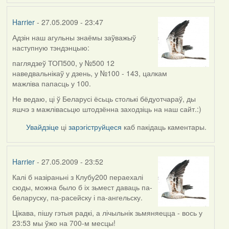
Harrier
- 27.05.2009 - 23:47
Адзін наш агульны знаёмы заўважыў
In
наступную тэндэнцыю:
reply
to
паглядзеў ТОП500, у №500 12
by
наведвальнікаў у дзень, у №100 - 143, цалкам
Raven
мажліва папасць у 100.
Не ведаю, ці ў Беларусі ёсьць столькі бёдуотчараў, ды
яшчэ з мажлівасьцю штодзённа заходзіць на наш сайт.:)
Увайдзіце
ці
зарэгіструйцеся
каб пакідаць каментары.
Harrier
- 27.05.2009 - 23:52
Калі б назіраньні з Клубу200 пераехалі
In
сюды, можна было б іх зьмест даваць па-
reply
беларуску, па-расейску і па-ангельску.
to
by
Цікава, пішу гэтыя радкі, а лічыльнік зьмяняецца - вось у
Oh-
23:53 мы ўжо на 700-м месцы!