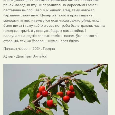
раней маладыя птушкі пераляталі за дарослымі і амаль
пастаянна выпрошвалі ў іх кавалкі ягад, таму навокал
чарэшняў стаяў шум. Цяпер жа, амаль праз тыдзень,
маладыя птушкі навучыліся есці ягады самастойна, ягад
было шмат і таму каб іх з'есці, не трэба было траціць час на
галодныя крыкі, а лепш дзюбаць іх самастойна. І
параўнальна рэдкія спрэчкі паміж шпакамі ўжо не маглі
стварыць той жа ўзровень шума нават блізка.
Пачатак чэрвеня 2024, Гродна
Аўтар - Дзьмітры Вінчэўскі