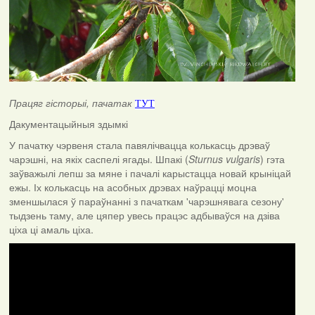
Працяг гісторыі, пачатак
ТУТ
Дакументацыйныя здымкі
У пачатку чэрвеня стала павялічвацца колькасць дрэваў
чарэшні, на якіх саспелі ягады. Шпакі (
Sturnus vulgaris
) гэта
заўважылі лепш за мяне і пачалі карыстацца новай крыніцай
ежы. Іх колькасць на асобных дрэвах наўрацці моцна
зменшылася ў параўнанні з пачаткам 'чарэшнявага сезону'
тыдзень таму, але цяпер увесь працэс адбываўся на дзіва
ціха ці амаль ціха.