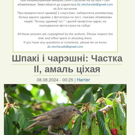
Пры некамерцыйным выкарыстанні спасылка на аўтара і сайт
абавязковыя. Звяртайцеся да рэдактара:
dz.vincheuski@gmail.com
па ўсіх пытаннях
Пры выкарыстанні здымкаў у сацсетках, забаронена размяшчаць
больш аднаго здымка з фотасерыі на пост, таксама абавязковы
надпіс "больш здымкаў тут:" і далей канкрэтны адрас на
знаходжанне фота-серыі на сайце.
All these pictures are copyrighted by the authors. Please respect the
time and effort spent in shooting them.
If you have any questions or comments, please let us know:
dz.vincheuski@gmail.com
Шпакі і чарэшні: Частка
ІI, амаль ціхая
08.08.2024 - 00:25
|
Harrier