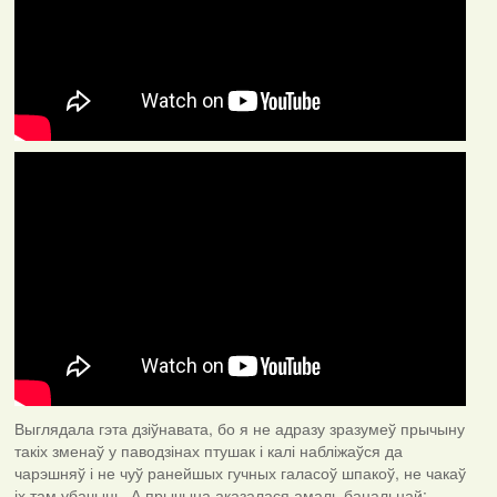
Выглядала гэта дзіўнавата, бо я не адразу зразумеў прычыну
такіх зменаў у паводзінах птушак і калі набліжаўся да
чарэшняў і не чуў ранейшых гучных галасоў шпакоў, не чакаў
іх там убачыць. А прычына аказалася амаль банальнай: