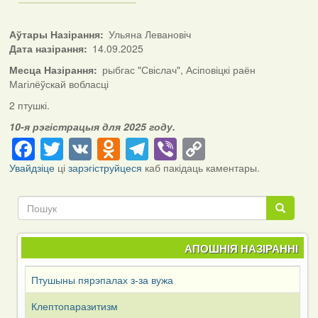
Аўтары Назірання
Ульяна Левановіч
Дата назірання
14.09.2025
Месца Назірання
рыбгас "Свіслач", Асіповіцкі раён
Магілёўскай вобласці
2 птушкі.
10-я рэгістрацыя для 2025 году.
Facebook
Twitter
VK
Odnoklassniki
Telegram
Viber
Copy
Link
Увайдзіце
ці
зарэгіструйцеся
каб пакідаць каментары.
Пошук
Пошук
АПОШНІЯ НАЗІРАННІ
Птушыны пярэпалах з-за вужа
Клептопаразитизм