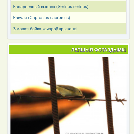
Канареечный вьюрок (Serinus serinus)
Косуля (Capreоlus capreоlus)
Зімовая бойка качароў крыжанкі
ЛЕПШЫЯ ФОТАЗДЫМКІ