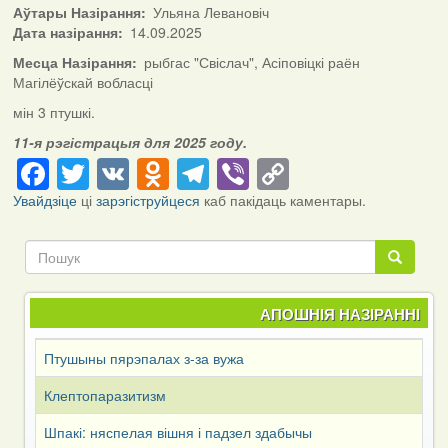
Аўтары Назірання
Ульяна Левановіч
Дата назірання
14.09.2025
Месца Назірання
рыбгас "Свіслач", Асіповіцкі раён
Магілёўскай вобласці
мін 3 птушкі.
11-я рэгістрацыя для 2025 году.
Facebook
Twitter
VK
Odnoklassniki
Telegram
Viber
Copy
Link
Увайдзіце
ці
зарэгіструйцеся
каб пакідаць каментары.
Пошук
Пошук
АПОШНІЯ НАЗІРАННІ
Птушыны пярэпалах з-за вужа
Клептопаразитизм
Шпакі: няспелая вішня і падзел здабычы