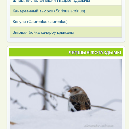
Канареечный вьюрок (Serinus serinus)
Косуля (Capreоlus capreоlus)
Зімовая бойка качароў крыжанкі
ЛЕПШЫЯ ФОТАЗДЫМКІ