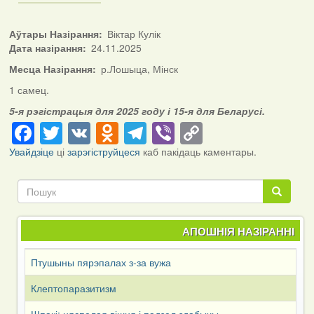
Аўтары Назірання
Віктар Кулік
Дата назірання
24.11.2025
Месца Назірання
р.Лошыца, Мінск
1 самец.
5-я рэгістрацыя для 2025 году і 15-я для Беларусі.
Facebook
Twitter
VK
Odnoklassniki
Telegram
Viber
Copy
Link
Увайдзіце
ці
зарэгіструйцеся
каб пакідаць каментары.
Пошук
Пошук
АПОШНІЯ НАЗІРАННІ
Птушыны пярэпалах з-за вужа
Клептопаразитизм
Шпакі: няспелая вішня і падзел здабычы