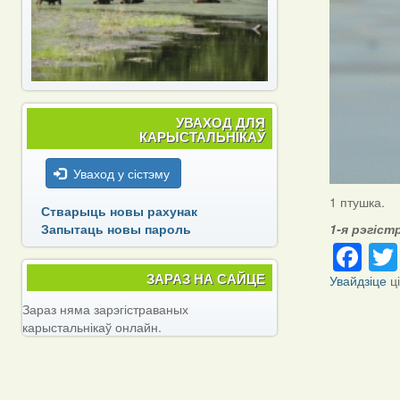
УВАХОД ДЛЯ
КАРЫСТАЛЬНІКАЎ
Уваход у сістэму
1 птушка.
Стварыць новы рахунак
Запытаць новы пароль
1-я рэгіст
Fa
ЗАРАЗ НА САЙЦЕ
Увайдзіце
ц
Зараз няма зарэгістраваных
карыстальнікаў онлайн.