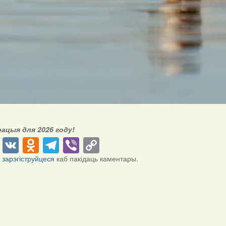
рацыя для 2026 году!
cebook
Twitter
VK
Odnoklassniki
Telegram
Viber
Copy
Link
і
зарэгіструйцеся
каб пакідаць каментары.