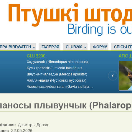
ПРА BIRDWATCH
ГАЛЕРЭЯ
CLUB200
ФОРУМ
СПІСЫ П
CLUB200
АПОШ
Хадулачнік (Himantopus himantopus)
Кулік-гразевік (Limicola falcinellus…
Шчурка-пчалаедка (Merops apiaster)
Чапля-кваква (Nycticorax nycticorax)
Чырвонаваллёвы гагач (Gavia stellata…
ланосы плывунчык (Phalaropu
зірання
Дзьмітры Дрозд
ання
22.05.2026