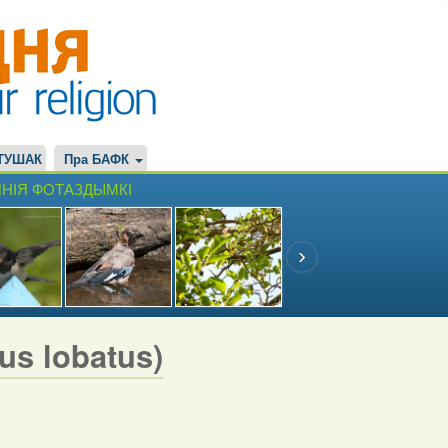
ТУШАК
Пра БАФК
НІЯ ФОТАЗДЫМКІ
s lobatus)