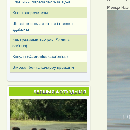
Птушыны пярэпалах з-за вужа
Месца Наз
Клептопаразитизм
Шпакі: няспелая вішня і падзел
здабычы
Канареечный вьюрок (Serinus
serinus)
Косуля (Capreоlus capreоlus)
Зімовая бойка качароў крыжанкі
ЛЕПШЫЯ ФОТАЗДЫМКІ