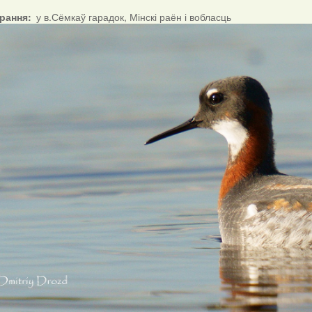
ірання
у в.Сёмкаў гарадок, Мінскі раён і вобласць