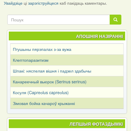
Link
Увайдзіце
ці
зарэгіструйцеся
каб пакідаць каментары.
Пошук
Пошук
АПОШНІЯ НАЗІРАННІ
Птушыны пярэпалах з-за вужа
Клептопаразитизм
Шпакі: няспелая вішня і падзел здабычы
Канареечный вьюрок (Serinus serinus)
Косуля (Capreоlus capreоlus)
Зімовая бойка качароў крыжанкі
ЛЕПШЫЯ ФОТАЗДЫМКІ