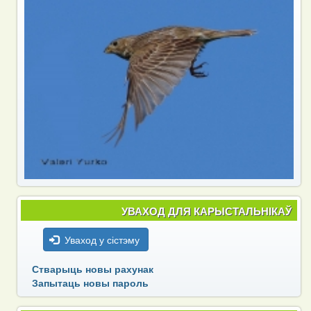
УВАХОД ДЛЯ КАРЫСТАЛЬНІКАЎ
Уваход у сістэму
Стварыць новы рахунак
Запытаць новы пароль