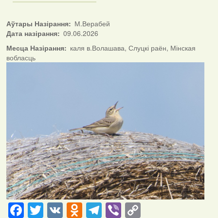
Аўтары Назірання
М.Верабей
Дата назірання
09.06.2026
Месца Назірання
каля в.Волашава, Слуцкі раён, Мінская
вобласць
Facebook
Twitter
VK
Odnoklassniki
Telegram
Viber
Copy