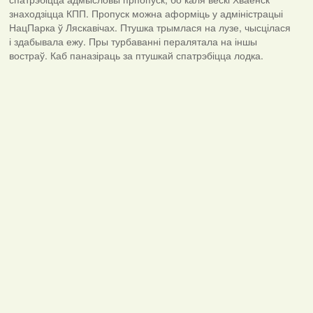
знаходзіцца КПП. Пропуск можна аформіць у адміністрацыі
НацПарка ў Ляскавічах. Птушка трымлася на лузе, чысцілася
і здабывала ежу. Пры турбаванні пералятала на іншы
востраў. Каб паназіраць за птушкай спатрэбіцца лодка.