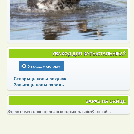
УВАХОД ДЛЯ КАРЫСТАЛЬНІКАЎ
Уваход у сістэму
Стварыць новы рахунак
Запытаць новы пароль
ЗАРАЗ НА САЙЦЕ
Зараз няма зарэгістраваных карыстальнікаў онлайн.