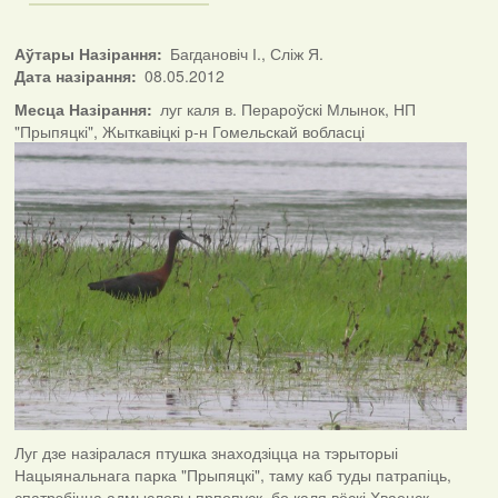
Аўтары Назірання
Багдановіч І., Сліж Я.
Дата назірання
08.05.2012
Месца Назірання
луг каля в. Перароўскі Млынок, НП
"Прыпяцкі", Жыткавіцкі р-н Гомельскай вобласці
Луг дзе назіралася птушка знаходзіцца на тэрыторыі
Нацыянальнага парка "Прыпяцкі", таму каб туды патрапіць,
спатрэбіцца адмысловы прпопуск, бо каля вёскі Хваенск