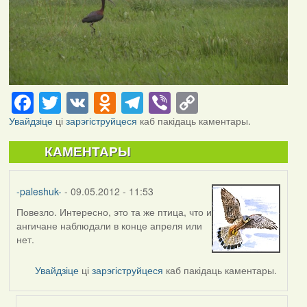
Facebook
Twitter
VK
Odnoklassniki
Telegram
Viber
Copy
Link
Увайдзіце
ці
зарэгіструйцеся
каб пакідаць каментары.
КАМЕНТАРЫ
-paleshuk-
- 09.05.2012 - 11:53
Повезло. Интересно, это та же птица, что и
ангичане наблюдали в конце апреля или
нет.
Увайдзіце
ці
зарэгіструйцеся
каб пакідаць каментары.