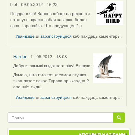
biot
- 09.05.2012 - 16:22
Поздравляю! Ваню вообще на редкости
In
потянуло: краснозобая казарка, белая
reply
сова, каравайка. Что следующее? ;)
to
by
Увайдзіце
ці
зарэгіструйцеся
каб пакідаць каментары.
-
paleshuk-
Harrier
- 11.05.2012 - 18:08
Добрыя здымкі выдатнага віду! Віншую!
In
reply
Думаю, што гэта тая ж самая птушка,
to
якая лятае вакол Турава прыкладна 2
by
апошнія тыдні.
biot
Увайдзіце
ці
зарэгіструйцеся
каб пакідаць каментары.
Пошук
Пошук
АПОШНІЯ НАЗІРАННІ