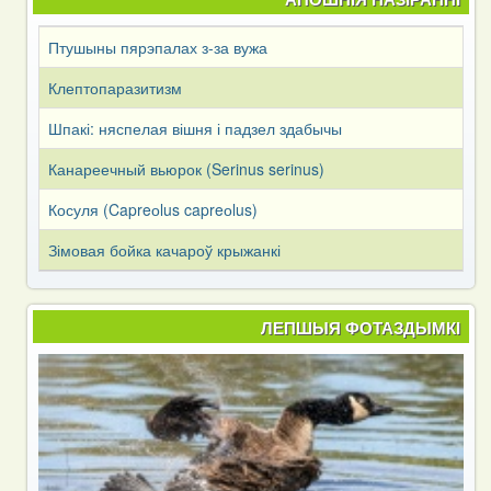
Птушыны пярэпалах з-за вужа
Клептопаразитизм
Шпакі: няспелая вішня і падзел здабычы
Канареечный вьюрок (Serinus serinus)
Косуля (Capreоlus capreоlus)
Зімовая бойка качароў крыжанкі
ЛЕПШЫЯ ФОТАЗДЫМКІ