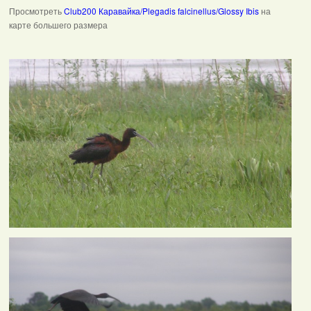
Просмотреть
Club200 Каравайка/Plegadis falcinellus/Glossy Ibis
на
карте большего размера