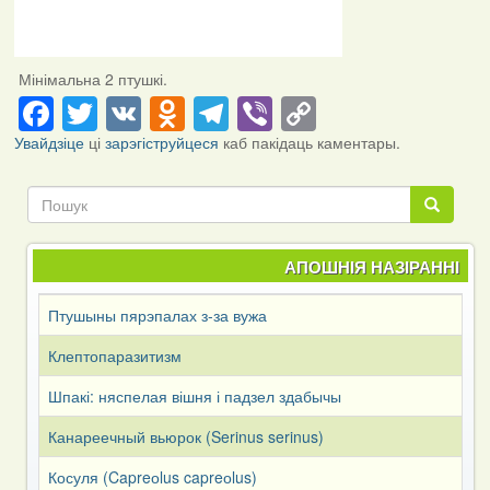
Мінімальна 2 птушкі.
Facebook
Twitter
VK
Odnoklassniki
Telegram
Viber
Copy
Link
Увайдзіце
ці
зарэгіструйцеся
каб пакідаць каментары.
Пошук
Пошук
АПОШНІЯ НАЗІРАННІ
Птушыны пярэпалах з-за вужа
Клептопаразитизм
Шпакі: няспелая вішня і падзел здабычы
Канареечный вьюрок (Serinus serinus)
Косуля (Capreоlus capreоlus)