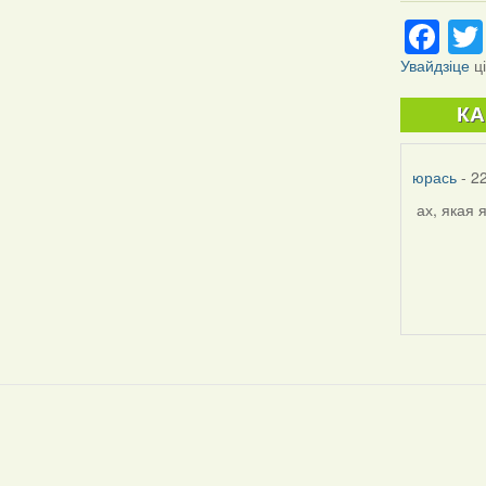
Fa
Увайдзіце
ц
К
юрась
- 2
ах, якая 