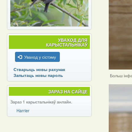
УВАХОД ДЛЯ
КАРЫСТАЛЬНІКАЎ
Уваход у сістэму
Стварыць новы рахунак
Запытаць новы пароль
Больш інф
ЗАРАЗ НА САЙЦЕ
Зараз 1 карыстальнікаў анлайн.
Harrier