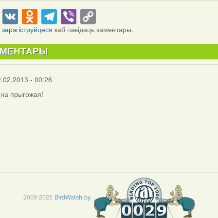
cebook
Twitter
VK
Odnoklassniki
Telegram
Viber
Copy
Link
і
зарэгіструйцеся
каб пакідаць каментары.
АМЕНТАРЫ
2.02.2013 - 00:26
яна прыгожая!
2009-2025
BirdWatch.by
.