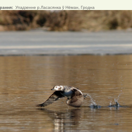
ірання
Упадзенне р.Ласасянка ў Нёман, Гродна