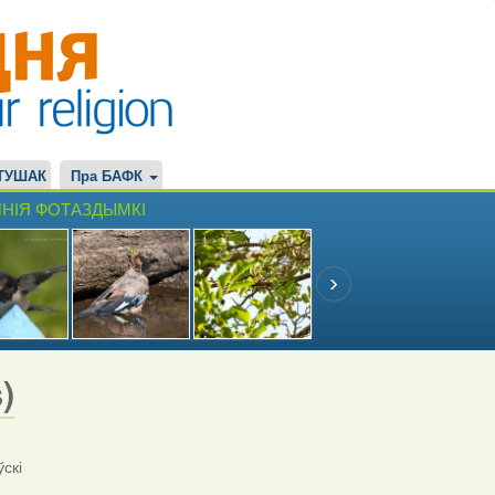
ТУШАК
Пра БАФК
НІЯ ФОТАЗДЫМКІ
)
ўскі