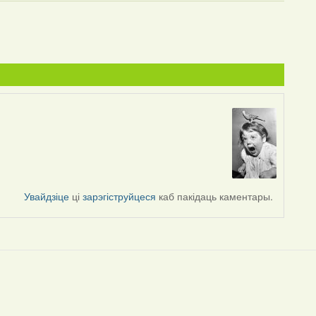
Увайдзіце
ці
зарэгіструйцеся
каб пакідаць каментары.