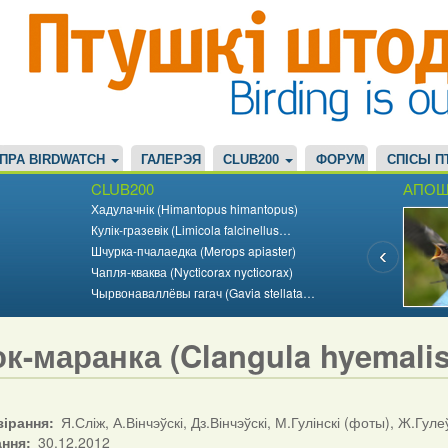
ПРА BIRDWATCH
ГАЛЕРЭЯ
CLUB200
ФОРУМ
СПІСЫ П
CLUB200
АПОШ
Хадулачнік (Himantopus himantopus)
Кулік-гразевік (Limicola falcinellus…
Шчурка-пчалаедка (Merops apiaster)
Чапля-кваква (Nycticorax nycticorax)
Чырвонаваллёвы гагач (Gavia stellata…
к-маранка (Clangula hyemalis
зірання
Я.Сліж, А.Вінчэўскі, Дз.Вінчэўскі, М.Гулінскі (фоты), Ж.Гуле
ання
30.12.2012