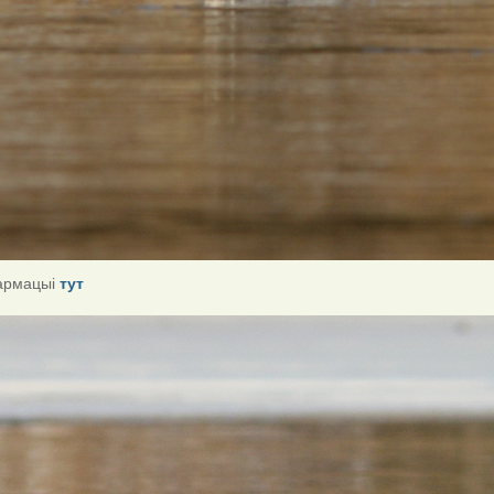
армацыі
тут