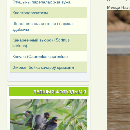
Птушыны пярэпалах з-за вужа
Месца Наз
Клептопаразитизм
Шпакі: няспелая вішня і падзел
здабычы
Канареечный вьюрок (Serinus
serinus)
Косуля (Capreоlus capreоlus)
Зімовая бойка качароў крыжанкі
ЛЕПШЫЯ ФОТАЗДЫМКІ