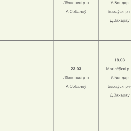
Лёзненскі р-н
У.Бондар
А.Собалеў
Быхаўскі р-
Д.Захараў
н
18.03
23.03
Магілёўскі р
Лёзненскі р-н
У.Бондар
н
А.Собалеў
Быхаўскі р-
Д.Захараў