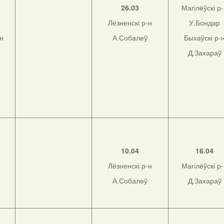
26.03
Магілёўскі р
Лёзненскі р-н
У.Бондар
-н
А.Собалеў
Быхаўскі р-
Д.Захараў
10.04
16.04
Лёзненскі р-н
Магілёўскі р
А.Собалеў
Д.Захараў