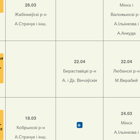
26.03
Мінск і
Жабінкаўскі р-н
Валожынскі р
А.Страчук і інш.
А.Ільінкова і
А.Анкуда
22.04
22.04
Бераставіцкі р-н
Любанскі р-н
А. і Дз. Вінчэўскія
М.Верабей
24.03
18.03
Мінск
Кобрынскі р-н
А.Ільінкова і
А.Страчук і інш.