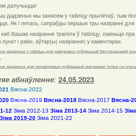
ем далучыцца!
ш дадзеных мы занясем у табліцу прылётаў, тым бо
ца. Як і летась, сапраўды першыя тры назіранні для 
 каб Вашае назіранне трапіла ў табліцу, пакіньце пр
пункт і раён, аўтар(ы) назірання) у каментарах
.
е дадзеных з табліцы для навуковых публікацый без пісьмовай згоды
.
е дадзеных для ненавуковых публікацый магчымае толькі са спасылк
яе абнаўленне
:
24.05.2023
021
Вясна-2022
020
Вясна-2019
Вясна-2018
Вясна-2017
Вясна-2
11-12
Зіма 2012-13
Зіма 2013-14
Зіма 2014-15
Зім
Зіма 2019-20
Зіма 2021-22