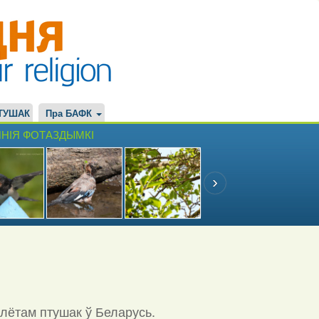
ТУШАК
Пра БАФК
НІЯ ФОТАЗДЫМКІ
ылётам птушак ў Беларусь.