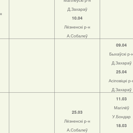
Магілёўскі р-н
Д.Захараў
-н
10.04
Лёзненскі р-н
А.Собалеў
09.04
Быхаўскі р-
Д.Захараў
25.04
Асіповіцкі р-
Д.Захараў
11.03
Магілёў
25.03
У.Бондар
Лёзненскі р-н
18.03
А.Собалеў