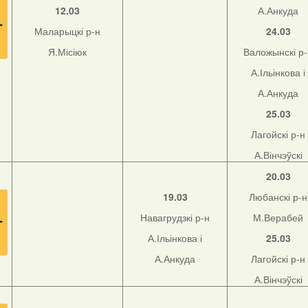
12.03
А.Анкуда
Маларыцкі р-н
24.03
Я.Місіюк
Валожынскі р
А.Ільінкова і
А.Анкуда
25.03
Лагойскі р-н
А.Вінчэўскі
20.03
19.03
Любанскі р-н
Навагрудзкі р-н
М.Верабей
А.Ільінкова і
25.03
А.Анкуда
Лагойскі р-н
А.Вінчэўскі