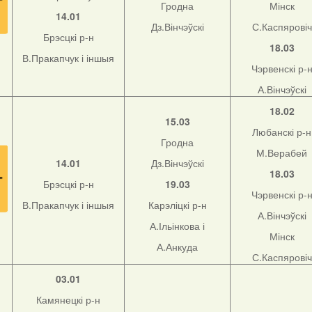
Гродна
Мінск
14.01
Дз.Вінчэўскі
С.Каспяровіч
Брэсцкі р-н
18.03
В.Пракапчук і іншыя
Чэрвенскі р-
А.Вінчэўскі
18.02
15.03
Любанскі р-н
Гродна
М.Верабей
14.01
Дз.Вінчэўскі
18.03
Брэсцкі р-н
19.03
Чэрвенскі р-
В.Пракапчук і іншыя
Карэліцкі р-н
А.Вінчэўскі
А.Ільінкова і
Мінск
А.Анкуда
С.Каспяровіч
03.01
Камянецкі р-н