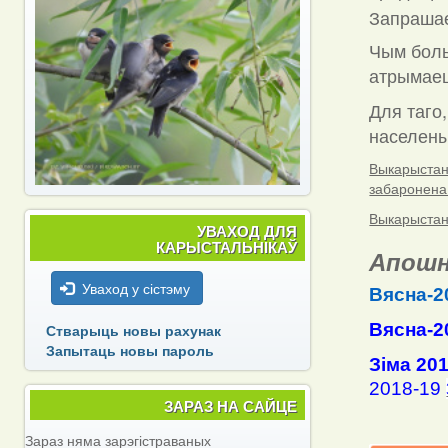
Запраша
Чым боль
атрымаец
Для таго,
населены 
Выкарыстанн
забаронена
Выкарыстанн
УВАХОД ДЛЯ
КАРЫСТАЛЬНІКАЎ
Апошн
Уваход у сістэму
Вясна-2
Вясна-2
Стварыць новы рахунак
Запытаць новы пароль
Зіма 20
2018-19
ЗАРАЗ НА САЙЦЕ
Зараз няма зарэгістраваных