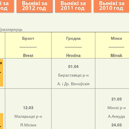
/разгарнуць
Б
рэст
Гродна
Мінск
------------
------------
-----------
Brest
Hrodna
Minsk
01.04
Бераставіцкі р-н
А. і Дз. Вінчэўскія
21.03
12.03
Мінскі р-н
Маларыцкі р-н
А.Анкуда
Я.Місіюк
24.03