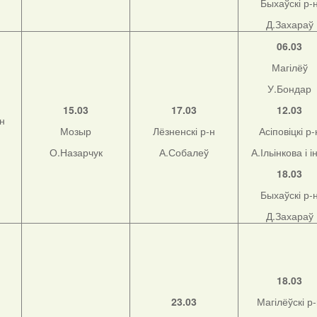
Быхаўскі р-
Д.Захараў
06.03
Магілёў
У.Бондар
15.03
17.03
12.03
-н
Мозыр
Лёзненскі р-н
Асіповіцкі р-
О.Назарчук
А.Собалеў
А.Ільінкова і і
18.03
Быхаўскі р-
Д.Захараў
18.03
23.03
Магілёўскі р