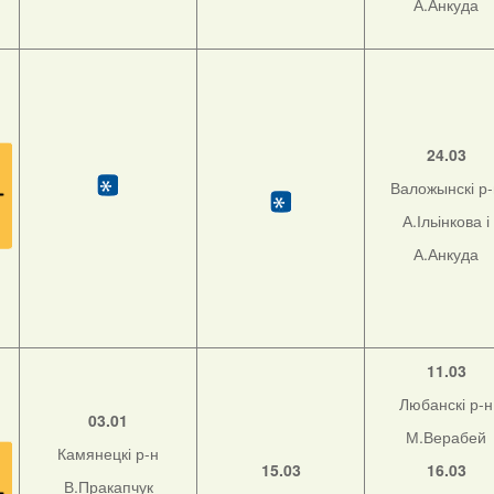
А.Анкуда
24.03
Валожынскі р
А.Ільінкова і
А.Анкуда
11.03
Любанскі р-н
03.01
М.Верабей
Камянецкі р-н
15.03
16.03
В.Пракапчук