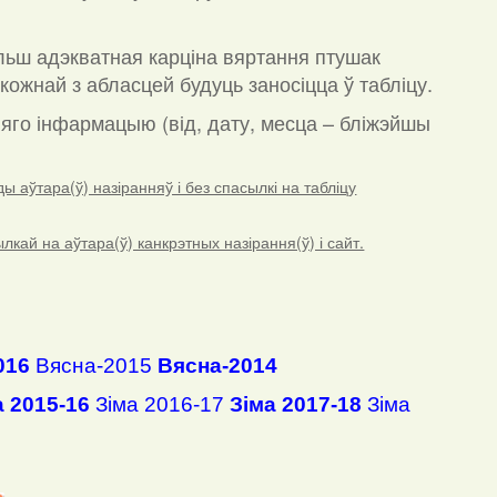
льш адэкватная карціна вяртання птушак
кожнай з абласцей будуць заносіцца ў табліцу.
а яго інфармацыю (від, дату, месца – бліжэйшы
 аўтара(ў) назіранняў і без спасылкі на табліцу
ай на аўтара(ў) канкрэтных назірання(ў) і сайт.
016
Вясна-2015
Вясна-2014
а 2015-16
Зіма 2016-17
Зіма 2017-18
Зіма