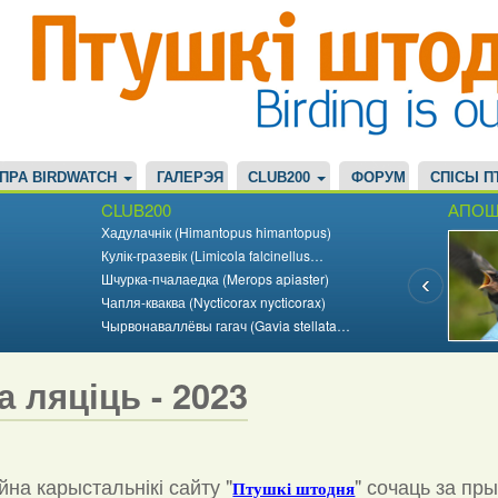
ПРА BIRDWATCH
ГАЛЕРЭЯ
CLUB200
ФОРУМ
СПІСЫ П
CLUB200
АПОШ
Хадулачнік (Himantopus himantopus)
Кулік-гразевік (Limicola falcinellus…
Шчурка-пчалаедка (Merops apiaster)
Чапля-кваква (Nycticorax nycticorax)
Чырвонаваллёвы гагач (Gavia stellata…
а ляціць - 2023
на карыстальнікі сайту "
"
сочаць за пр
Птушкі штодня