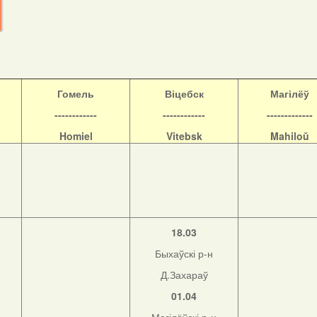
Гомель
Віцебск
Магілёў
------------
------------
-------------
Homiel
Vitebsk
Mahiloŭ
18.03
Быхаўскі р-н
Д.Захараў
01.04