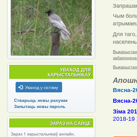
Запраша
Чым боль
атрымаец
Для таго,
населены 
Выкарыстанн
забаронена
Выкарыстанн
УВАХОД ДЛЯ
КАРЫСТАЛЬНІКАЎ
Апошн
Уваход у сістэму
Вясна-2
Стварыць новы рахунак
Вясна-2
Запытаць новы пароль
Зіма 20
2018-19
ЗАРАЗ НА САЙЦЕ
Зараз 1 карыстальнікаў анлайн.