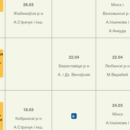
26.03
Мінск і
Жабінкаўскі р-н
Валожынскі р
А.Страчук і інш.
А.Ільінкова і
А.Анкуда
22.04
22.04
Бераставіцкі р-н
Любанскі р-н
А. і Дз. Вінчэўскія
М.Верабей
24.03
18.03
Мінск
Кобрынскі р-н
А.Ільінкова і
А.Страчук і інш.