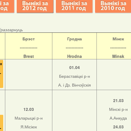
/разгарнуць
Б
рэст
Гродна
Мінск
------------
------------
-----------
Brest
Hrodna
Minsk
01.04
Бераставіцкі р-н
А. і Дз. Вінчэўскія
21.03
12.03
Мінскі р-н
Маларыцкі р-н
А.Анкуда
Я.Місіюк
24.03