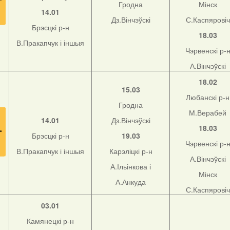
Гродна
Мінск
14.01
Дз.Вінчэўскі
С.Каспяровіч
Брэсцкі р-н
18.03
В.Пракапчук і іншыя
Чэрвенскі р-
А.Вінчэўскі
18.02
15.03
Любанскі р-н
Гродна
М.Верабей
14.01
Дз.Вінчэўскі
18.03
Брэсцкі р-н
19.03
Чэрвенскі р-
В.Пракапчук і іншыя
Карэліцкі р-н
А.Вінчэўскі
А.Ільінкова і
Мінск
А.Анкуда
С.Каспяровіч
03.01
Камянецкі р-н