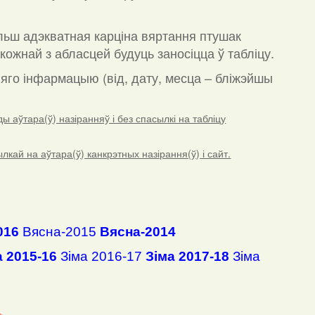
льш адэкватная карціна вяртання птушак
кожнай з абласцей будуць заносіцца ў табліцу.
а яго інфармацыю (від, дату, месца – бліжэйшы
 аўтара(ў) назіранняў і без спасылкі на табліцу
ай на аўтара(ў) канкрэтных назірання(ў) і сайт.
016
Вясна-2015
Вясна-2014
а 2015-16
Зіма 2016-17
Зіма 2017-18
Зіма