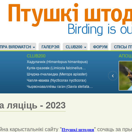
ПРА BIRDWATCH
ГАЛЕРЭЯ
CLUB200
ФОРУМ
СПІСЫ П
CLUB200
АПОШ
Хадулачнік (Himantopus himantopus)
Кулік-гразевік (Limicola falcinellus…
Шчурка-пчалаедка (Merops apiaster)
Чапля-кваква (Nycticorax nycticorax)
Чырвонаваллёвы гагач (Gavia stellata…
а ляціць - 2023
на карыстальнікі сайту "
"
сочаць за пр
Птушкі штодня