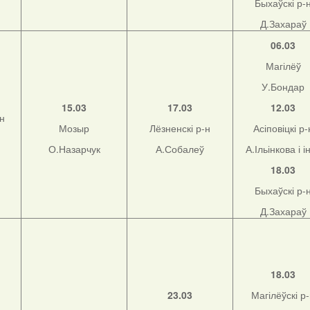
Быхаўскі р-
Д.Захараў
06.03
Магілёў
У.Бондар
15.03
17.03
12.03
-н
Мозыр
Лёзненскі р-н
Асіповіцкі р-
О.Назарчук
А.Собалеў
А.Ільінкова і і
18.03
Быхаўскі р-
Д.Захараў
18.03
23.03
Магілёўскі р