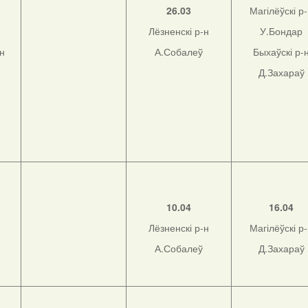
26.03
Магілёўскі р
Лёзненскі р-н
У.Бондар
-н
А.Собалеў
Быхаўскі р-
Д.Захараў
10.04
16.04
Лёзненскі р-н
Магілёўскі р
А.Собалеў
Д.Захараў