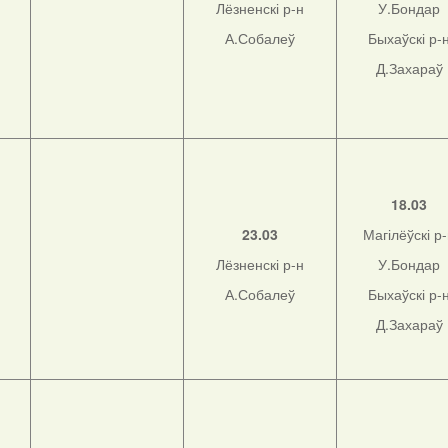
Лёзненскі р-н
У.Бондар
А.Собалеў
Быхаўскі р-
Д.Захараў
н
18.03
23.03
Магілёўскі р
Лёзненскі р-н
У.Бондар
н
А.Собалеў
Быхаўскі р-
Д.Захараў