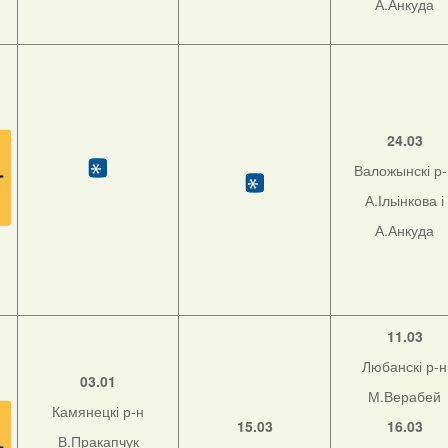
А.Анкуда
24.03
Валожынскі р
А.Ільінкова і
А.Анкуда
11.03
Любанскі р-н
03.01
М.Верабей
Камянецкі р-н
15.03
16.03
В.Пракапчук