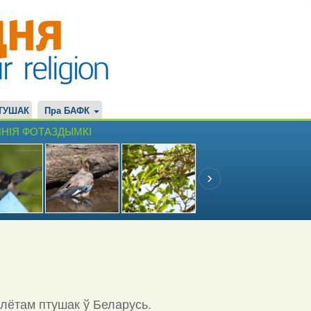
ТУШАК
Пра БАФК
НІЯ ФОТАЗДЫМКІ
ылётам птушак ў Беларусь.