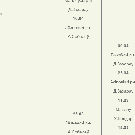
Магілёўскі р-н
Д.Захараў
-н
10.04
Лёзненскі р-н
А.Собалеў
09.04
Быхаўскі р-
Д.Захараў
25.04
Асіповіцкі р-
Д.Захараў
11.03
Магілёў
25.03
У.Бондар
Лёзненскі р-н
18.03
А.Собалеў