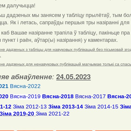
ем далучыцца!
ш дадзеных мы занясем у табліцу прылётаў, тым бо
ца. Як і летась, сапраўды першыя тры назіранні для 
 каб Вашае назіранне трапіла ў табліцу, пакіньце пр
пункт і раён, аўтар(ы) назірання) у каментарах
.
е дадзеных з табліцы для навуковых публікацый без пісьмовай згоды
.
е дадзеных для ненавуковых публікацый магчымае толькі са спасылк
яе абнаўленне
:
24.05.2023
021
Вясна-2022
020
Вясна-2019
Вясна-2018
Вясна-2017
Вясна-2
11-12
Зіма 2012-13
Зіма 2013-14
Зіма 2014-15
Зім
Зіма 2019-20
Зіма 2021-22