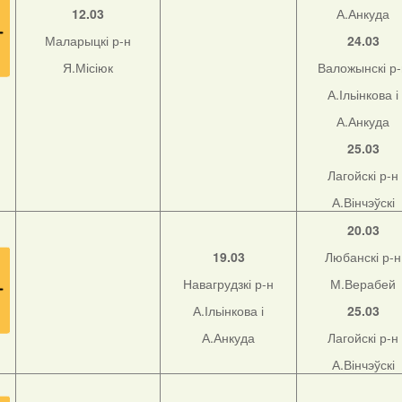
12.03
А.Анкуда
Маларыцкі р-н
24.03
Я.Місіюк
Валожынскі р
А.Ільінкова і
А.Анкуда
25.03
Лагойскі р-н
А.Вінчэўскі
20.03
19.03
Любанскі р-н
Навагрудзкі р-н
М.Верабей
А.Ільінкова і
25.03
А.Анкуда
Лагойскі р-н
А.Вінчэўскі