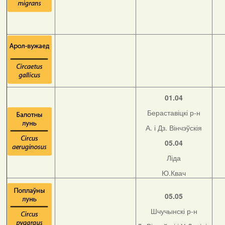
01.04
Бераставіцкі р-н
А. і Дз. Вінчэўскія
05.04
Ліда
Ю.Квач
05.05
Шчучынскі р-н