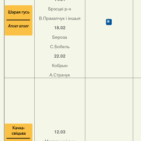
Брэсцкі р-н
В.Пракапчук і іншыя
18.02
Бяроза
С.Бобель
22.02
Кобрын
А.Страчук
12.03