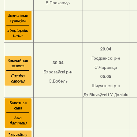
В.Пракапчук
29.04
Гродзенскі р-н
30.04
С.Чарапіца
Бярозаўскі р-н
05.05
С.Бобель
Шчучынскі р-н
Дз.Вінчэўскі і У.Далінін