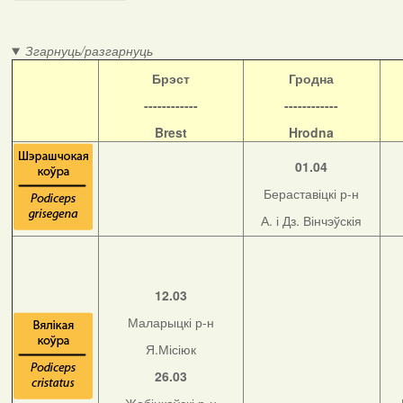
Згарнуць/разгарнуць
Б
рэст
Гродна
------------
------------
Brest
Hrodna
01.04
Бераставіцкі р-н
А. і Дз. Вінчэўскія
12.03
Маларыцкі р-н
Я.Місіюк
26.03