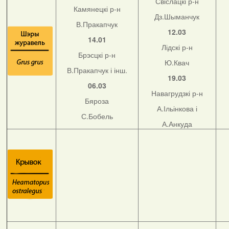
Свіслацкі р-н
Камянецкі р-н
Дз.Шыманчук
В.Пракапчук
12.03
14.01
Лідскі р-н
Брэсцкі р-н
Ю.Квач
В.Пракапчук і інш.
19.03
06.03
Навагрудзкі р-н
Бяроза
А.Ільінкова і
С.Бобель
А.Анкуда