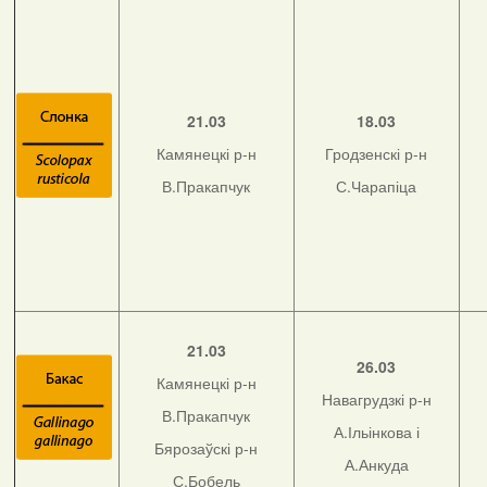
21.03
18.03
Камянецкі р-н
Гродзенскі р-н
В.Пракапчук
С.Чарапіца
21.03
26.03
Камянецкі р-н
Навагрудзкі р-н
В.Пракапчук
А.Ільінкова і
Бярозаўскі р-н
А.Анкуда
С.Бобель