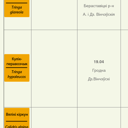
Бераставіцкі р-н
А. і Дз. Вінчэўскія
19.04
Гродна
Дз.Вінчэўскі