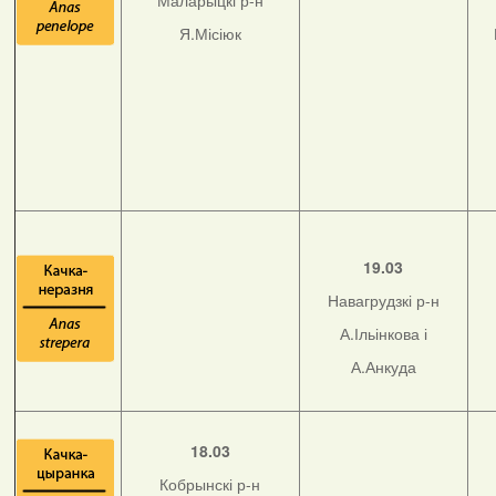
Маларыцкі р-н
Я.Місіюк
19.03
Навагрудзкі р-н
А.Ільінкова і
А.Анкуда
18.03
Кобрынскі р-н