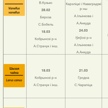
В.Кузько
Карэліцкі і Наваградзкі
р-ны
28.02
А.Ільінкова і
Бяроза
А.Анкуда
С.Бобель
24.03
18.03
Іўеўскі р-н
Кобрынскі р-н
А.Ільінкова і
А.Страчук і інш.
А.Анкуда
18.03
21.03
Кобрынскі р-н
Гродна
А.Страчук і інш.
С.Чарапіца