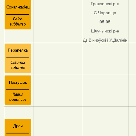
Гродзенскі р-н
С.Чарапіца
05.05
Шчучынскі р-н
Дз.Вінчэўскі і У.Далінін