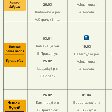
26.03
А.Ільінкова і
Жабінкаўскі р-н
А.Анкуда
А.Страчук і інш.
03.01
Камянецкі р-н
19.03
В.Пракапчук
Навагрудзкі р-н
25.02
А.Ільінкова і
Івацэвіцкі р-н
А.Анкуда
С.Бобель
26.02
01.04
Камянецкі р-н
Бераставіцкі р-н
В.Пракапчук
А. Вінчэўскі