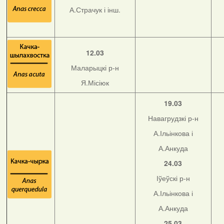
А.Страчук і інш.
12.03
Маларыцкі р-н
Я.Місіюк
19.03
Навагрудзкі р-н
А.Ільінкова і
А.Анкуда
24.03
Іўеўскі р-н
А.Ільінкова і
А.Анкуда
25.03