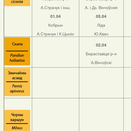
А.Страчук і інш.
А. і Дз. Вінчэўскія
01.04
05.04
Кобрын
Ліда
А.Страчук і К.Цынін
Ю.Квач
02.04
Бераставіцкі р-н
А.Вінчэўскі