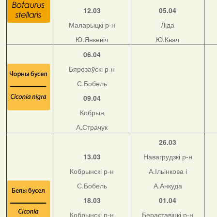
12.03
05.04
Маларыцкі р-н
Ліда
Ю.Янкевіч
Ю.Квач
06.04
Бярозаўскі р-н
С.Бобель
09.04
Кобрын
А.Страчук
26.03
13.03
Навагрудзкі р-н
Кобрынскі р-н
А.Ільінкова і
С.Бобель
А.Анкуда
18.03
01.04
Кобрынскі р-н
Бераставіцкі р-н