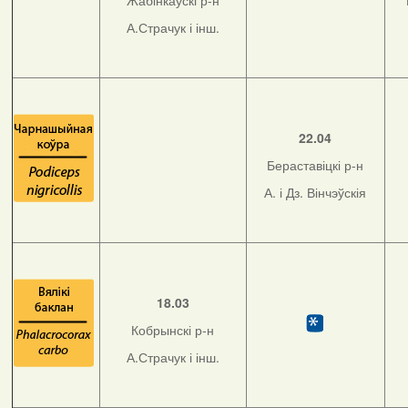
Жабінкаўскі р-н
А.Страчук і інш.
22.04
Бераставіцкі р-н
А. і Дз. Вінчэўскія
18.03
Кобрынскі р-н
А.Страчук і інш.