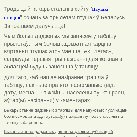
Традыцыйна карыстальнікі сайту "
Птушкі
"
сочаць за прылётам птушак ў Беларусь.
штодня
Запрашаем далучыцца!
Чым больш дадзеных мы занясем у табліцу
прылётаў, тым больш адэкватная карціна
вяртання птушак атрымаецца. Як і летась,
сапраўды першыя тры назіранні для кожнай з
абласцей будуць заносіцца ў табліцу.
Для таго, каб Вашае назіранне трапіла ў
табліцу, пакіньце пра яго інфармацыю (від,
дату, месца – бліжэйшы населены пункт і раён,
аўтар(ы) назірання) у каментарах
.
Выкарыстанне дадзеных з табліцы для навуковых публікацый
без пісьмовай згоды аўтара(ў) назіранняў і без спасылкі на
табліцу забаронена.
Выкарыстанне дадзеных для ненавуковых публікацый