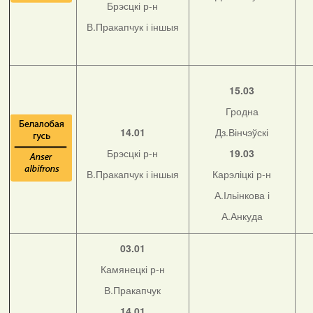
Брэсцкі р-н
В.Пракапчук і іншыя
15.03
Гродна
14.01
Дз.Вінчэўскі
Брэсцкі р-н
19.03
В.Пракапчук і іншыя
Карэліцкі р-н
А.Ільінкова і
А.Анкуда
03.01
Камянецкі р-н
В.Пракапчук
14.01