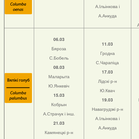
А.Ільінкова і
А.Анкуда
06.03
11.03
Бяроза
Гродна
С.Бобель
С.Чарапіца
08.03
17.03
Маларыта
Лідскі р-н
Ю.Янкевіч
Ю.Квач
15.03
19.03
Кобрын
Навагрудзкі р-н
А.Страчук і інш.
А.Ільінкова і
21.03
А.Анкуда
Камянецкі р-н