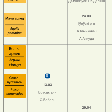
Дз.Вінчэўскі і У.Далінін
24.03
Іўеўскі р-н
А.Ільінкова і
А.Анкуда
13.03
Брэсцкі р-н
С.Бобель
29.04