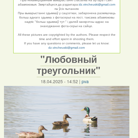
Пры некамерцыйным выкарыстанні спасылка на аўтара і сайт
абавязковыя. Звяртайцеся да рэдактара:
dz.vincheuski@gmail.com
па ўсіх пытаннях
Пры выкарыстанні здымкаў у сацсетках, забаронена размяшчаць
больш аднаго здымка з фотасерыі на пост, таксама абавязковы
надпіс "больш здымкаў тут:" і далей канкрэтны адрас на
знаходжанне фота-серыі на сайце.
All these pictures are copyrighted by the authors. Please respect the
time and effort spent in shooting them.
If you have any questions or comments, please let us know:
dz.vincheuski@gmail.com
"Любовный
треугольник"
18.04.2025 - 14:52
|
pva