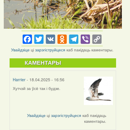
Facebook
Twitter
VK
Odnoklassniki
Telegram
Viber
Copy
Link
Увайдзіце
ці
зарэгіструйцеся
каб пакідаць каментары.
КАМЕНТАРЫ
Harrier
- 18.04.2025 - 16:56
Хутчэй за ўсё так і будзе.
Увайдзіце
ці
зарэгіструйцеся
каб пакідаць
каментары.