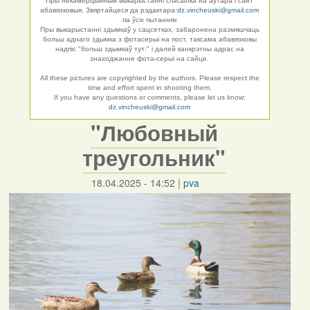
Пры некамерцыйным выкарыстанні спасылка на аўтара і сайт
абавязковыя. Звяртайцеся да рэдактара:
dz.vincheuski@gmail.com
па ўсіх пытаннях
Пры выкарыстанні здымкаў у сацсетках, забаронена размяшчаць
больш аднаго здымка з фотасерыі на пост, таксама абавязковы
надпіс "больш здымкаў тут:" і далей канкрэтны адрас на
знаходжанне фота-серыі на сайце.
All these pictures are copyrighted by the authors. Please respect the
time and effort spent in shooting them.
If you have any questions or comments, please let us know:
dz.vincheuski@gmail.com
"Любовный
треугольник"
18.04.2025 - 14:52
|
pva