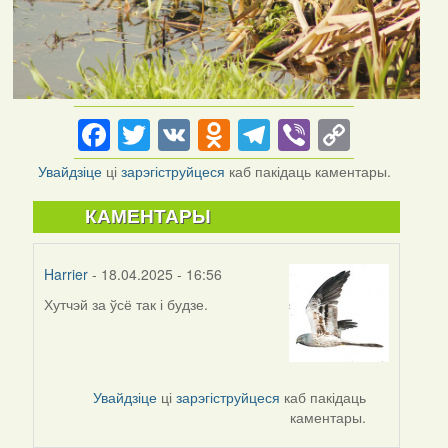
Facebook
Twitter
VK
Odnoklassniki
Telegram
Viber
Copy
Link
Увайдзіце
ці
зарэгіструйцеся
каб пакідаць каментары.
КАМЕНТАРЫ
Harrier
- 18.04.2025 - 16:56
Хутчэй за ўсё так і будзе.
Увайдзіце
ці
зарэгіструйцеся
каб пакідаць
каментары.