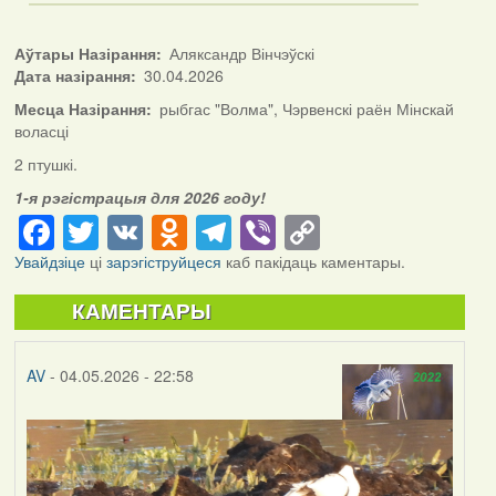
Аўтары Назірання
Аляксандр Вінчэўскі
Дата назірання
30.04.2026
Месца Назірання
рыбгас "Волма", Чэрвенскі раён Мінскай
воласці
2 птушкі.
1-я рэгістрацыя для 2026 году!
Facebook
Twitter
VK
Odnoklassniki
Telegram
Viber
Copy
Link
Увайдзіце
ці
зарэгіструйцеся
каб пакідаць каментары.
КАМЕНТАРЫ
AV
- 04.05.2026 - 22:58