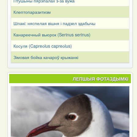
Птушыны пярэпалах з-за вужа
Клептопаразитизм
Шпакі: няспелая вішня і падзел здабычы
Канареечный вьюрок (Serinus serinus)
Косуля (Capreоlus capreоlus)
Зімовая бойка качароў крыжанкі
ЛЕПШЫЯ ФОТАЗДЫМКІ