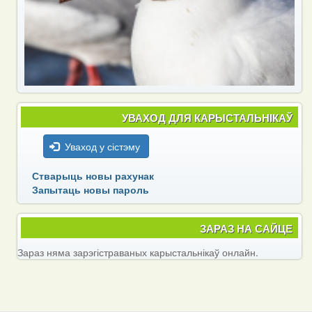
УВАХОД ДЛЯ КАРЫСТАЛЬНІКАЎ
Уваход у сістэму
Стварыць новы рахунак
Запытаць новы пароль
ЗАРАЗ НА САЙЦЕ
Зараз няма зарэгістраваных карыстальнікаў онлайн.