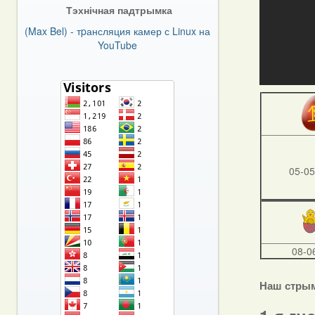
Тэхнічная падтрымка
(Max Bel) - тpансляция камер с Linux на
YouTube
05-05
08-0
Наш стры