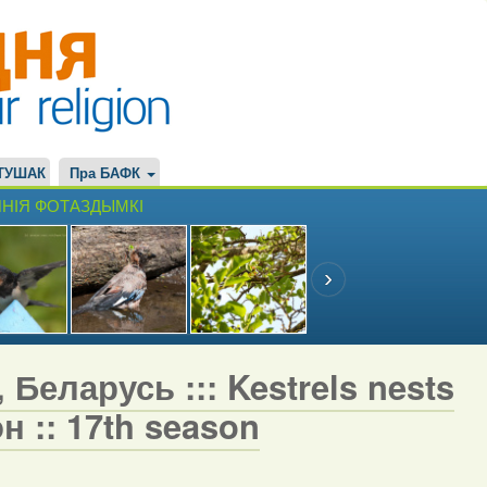
ТУШАК
Пра БАФК
НІЯ ФОТАЗДЫМКІ
 Беларусь ::: Kestrels nests
н :: 17th season