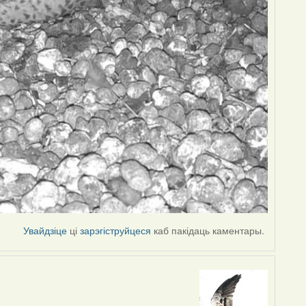
Увайдзіце
ці
зарэгіструйцеся
каб пакідаць каментары.