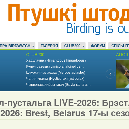
ПРА BIRDWATCH
ГАЛЕРЭЯ
CLUB200
ФОРУМ
СПІСЫ П
CLUB200
АПОШ
Хадулачнік (Himantopus himantopus)
Кулік-гразевік (Limicola falcinellus…
Шчурка-пчалаедка (Merops apiaster)
Чапля-кваква (Nycticorax nycticorax)
Чырвонаваллёвы гагач (Gavia stellata…
-пустальга LIVE-2026: Брэст,
2026: Brest, Belarus 17-ы сезо