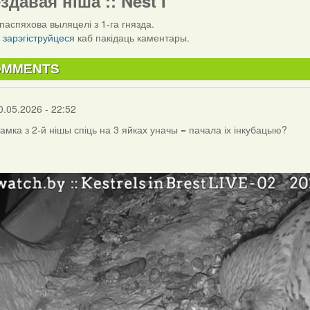
ездавая ніша :: Nest I
паспяхова выляцелі з 1-га гнязда.
і
зарэгіструйцеся
каб пакідаць каментары.
OMMENTS
0.05.2026 - 22:52
самка з 2-й нішы спіць на 3 яйках уначы = пачала іх інкубацыю?