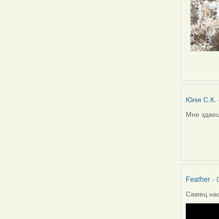
Юлія С.К.
Мне здаец
Feather
- 
Самец на