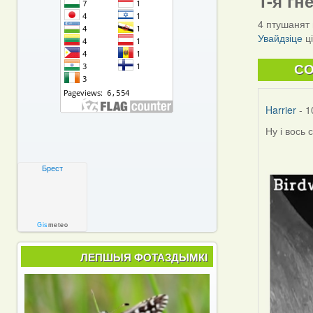
1-я гн
4 птушанят 
Увайдзіце
ц
C
Harrier
- 1
Ну і вось 
Брест
Gis
meteo
ЛЕПШЫЯ ФОТАЗДЫМКІ