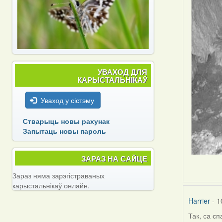
УВАХОД ДЛЯ
КАРЫСТАЛЬНІКАЎ
Уваход у сістэму
Стварыць новы рахунак
Запытаць новы пароль
ЗАРАЗ НА САЙЦЕ
Зараз няма зарэгістраваных
карыстальнікаў онлайн.
Harrier
- 1
Так, са сп